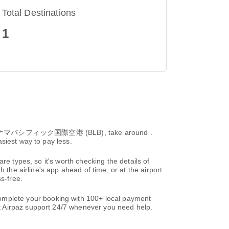
Total Destinations
1
パナマパシフィック国際空港 (BLB), take around .
siest way to pay less.
re types, so it's worth checking the details of
 the airline's app ahead of time, or at the airport
s-free.
mplete your booking with 100+ local payment
t Airpaz support 24/7 whenever you need help.