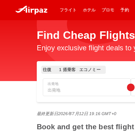
フライト
ホテル
プロモ
予約
Find Cheap Fli
Enjoy exclusive flight deals to
往復
1 搭乗客
エコノミー
出発地
最終更新日
2026年7月12日 19:16 GMT+0
Book and get the best f