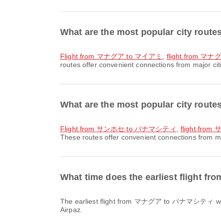
What are the most popular city ro
flight from マナグア to マイアミ
,
flight from
routes offer convenient connections from major cit
What are the most popular city r
flight from サンホセ to パナマシティ
,
flight f
These routes offer convenient connections from ma
What time does the earliest flig
The earliest flight from マナグア to パナマシティ with コパ航空 / Copa Airlines departs at 03:14. You can find this schedule and compare other available flight options on
Airpaz.