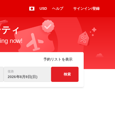
USD
ヘルプ
サインイン/登録
マシティ
king now!
予約リストを表示
復路
検索
2026年8月9日(日)