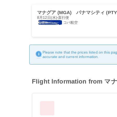
マナグア (MGA)
パナマシティ (PTY
8月12日(水)
直行便
コパ航空
Please note that the prices listed on this p
accurate and current information.
Flight Information fr