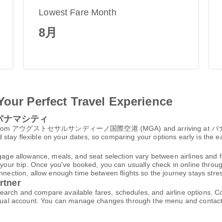
Lowest Fare Month
8月
Your Perfect Travel Experience
to パナマシティ
ng from アウグストセサルサンディーノ国際空港 (MGA) and arriving at 
tay flexible on your dates, so comparing your options early is the ea
gage allowance, meals, and seat selection vary between airlines and fa
 your trip. Once you've booked, you can usually check in online through
nnection, allow enough time between flights so the journey stays stres
rtner
 and compare available fares, schedules, and airline options. Co
virtual account. You can manage changes through the menu and contac