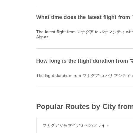
What time does the latest flight
The latest flight from マナグア to パナマシティ with コパ航空 / Copa Airlines departs at 15:49. You can find this schedule and compare other available flight options on
Airpaz.
How long is the flight duration
The flight duration from マナグア to パナマシティ i
Popular Routes by City 
マナグアからマイアミへのフライト