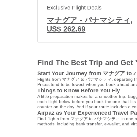
Exclusive Flight Deals
マナグア - パナマシティ,
US$ 262.69
Find The Best Trip and Get 
Start Your Journey from マナグア 
Flights from マナグア to パナマシティ, departi
Prices tend to be lowest when you book ahead and s
Things to Know Before You Fly
A little preparation makes for a smoother trip. Bag
each flight below before you book the one that fits
counter on the day. And if your route includes a co
Airpaz as Your Experienced Travel Pa
Find flights from マナグア to パナマシティ in one search
methods, including bank transfer, e-wallet, and 