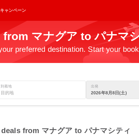
キャンペーン
ghts from マナグア to パナ
 your preferred destination. Start your boo
到着地
出発
2026年8月8日(土)
light deals from マナグア to パナマシティ