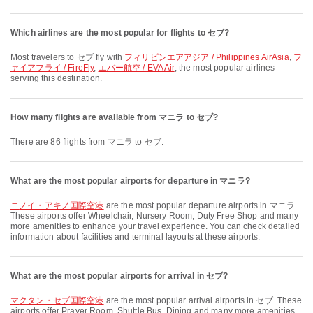
Which airlines are the most popular for flights to セブ?
Most travelers to セブ fly with
フィリピンエアアジア / Philippines AirAsia
,
フ
ァイアフライ / FireFly
,
エバー航空 / EVA Air
, the most popular airlines
serving this destination.
How many flights are available from マニラ to セブ?
There are 86 flights from マニラ to セブ.
What are the most popular airports for departure in マニラ?
ニノイ・アキノ国際空港
are the most popular departure airports in マニラ.
These airports offer Wheelchair, Nursery Room, Duty Free Shop and many
more amenities to enhance your travel experience. You can check detailed
information about facilities and terminal layouts at these airports.
What are the most popular airports for arrival in セブ?
マクタン・セブ国際空港
are the most popular arrival airports in セブ. These
airports offer Prayer Room, Shuttle Bus, Dining and many more amenities