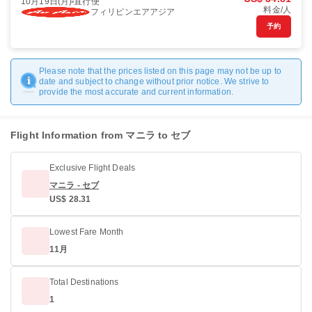
10月19日(月)
直行便
料金/人
フィリピンエアアジア
予約
Please note that the prices listed on this page may not be up to
date and subject to change without prior notice. We strive to
provide the most accurate and current information.
Flight Information from マニラ to セブ
Exclusive Flight Deals
マニラ - セブ
US$ 28.31
Lowest Fare Month
11月
Total Destinations
1