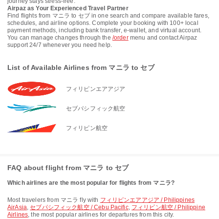
journey stays stress-free.
Airpaz as Your Experienced Travel Partner
Find flights from マニラ to セブ in one search and compare available fares,
schedules, and airline options. Complete your booking with 100+ local
payment methods, including bank transfer, e-wallet, and virtual account.
You can manage changes through the
/order
menu and contact Airpaz
support 24/7 whenever you need help.
List of Available Airlines from マニラ to セブ
フィリピンエアアジア
セブパシフィック航空
フィリピン航空
FAQ about flight from マニラ to セブ
Which airlines are the most popular for flights from マニラ?
Most travelers from マニラ fly with
フィリピンエアアジア / Philippines
AirAsia
,
セブパシフィック航空 / Cebu Pacific
,
フィリピン航空 / Philippine
Airlines
, the most popular airlines for departures from this city.