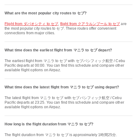
What are the most popular city routes to セブ?
flight from ダバオシティ to セブ
,
flight from クアラルンプール to セブ
are
the most popular city routes to セブ. These routes offer convenient
connections from major cities.
What time does the earliest flight from マニラ to セブ depart?
The earliest flight from マニラ to セブ with セブパシフィック航空 / Cebu
Pacific departs at 00:00. You can find this schedule and compare other
available flight options on Airpaz.
What time does the latest flight from マニラ to セブ using depart?
The latest flight from マニラ to セブ with セブパシフィック航空 / Cebu
Pacific departs at 23:25. You can find this schedule and compare other
available flight options on Airpaz.
How long is the flight duration from マニラ to セブ?
The flight duration from マニラ to セブ is approximately 1時間25分.