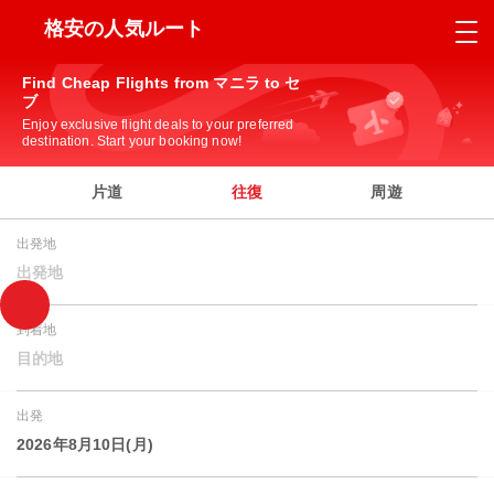
格安の人気ルート
Find Cheap Flights from マニラ to セ
ブ
Enjoy exclusive flight deals to your preferred
destination. Start your booking now!
片道
往復
周遊
出発地
出発地
到着地
目的地
出発
2026年8月10日(月)