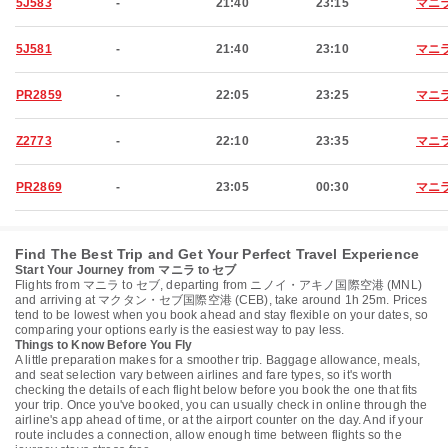
5J583
-
21:40
23:15
マニ
5J581
-
21:40
23:10
マニ
PR2859
-
22:05
23:25
マニ
Z2773
-
22:10
23:35
マニ
PR2869
-
23:05
00:30
マニ
Find The Best Trip and Get Your Perfect Travel Experience
Start Your Journey from マニラ to セブ
Flights from マニラ to セブ, departing from ニノイ・アキノ国際空港 (MNL)
and arriving at マクタン・セブ国際空港 (CEB), take around 1h 25m. Prices
tend to be lowest when you book ahead and stay flexible on your dates, so
comparing your options early is the easiest way to pay less.
Things to Know Before You Fly
A little preparation makes for a smoother trip. Baggage allowance, meals,
and seat selection vary between airlines and fare types, so it's worth
checking the details of each flight below before you book the one that fits
your trip. Once you've booked, you can usually check in online through the
airline's app ahead of time, or at the airport counter on the day. And if your
route includes a connection, allow enough time between flights so the