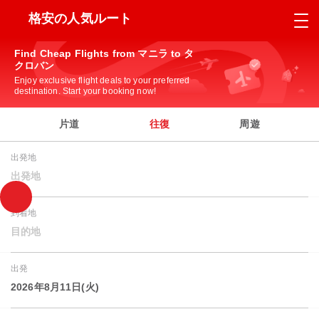
格安の人気ルート
Find Cheap Flights from マニラ to タ
クロバン
Enjoy exclusive flight deals to your preferred
destination. Start your booking now!
片道
往復
周遊
出発地
出発地
到着地
目的地
出発
2026年8月11日(火)