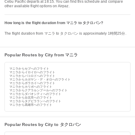
Cebu Pacific departs at 18:15. You can find this schedule and compare
other available flight options on Airpaz.
How long is the flight duration from マニラ to タクロバン?
The flight duration from マニラ to タクロバン is approximately 1時間25分.
Popular Routes by City from マニラ
マニラからセブへのフライト
マニラからイロイロへのフライト
マニラからバコロドへのフライト
マニラからカガヤン・デ・オロへのフライト
マニラからボラカイへのフライト
マニラからカリボへのフライト
マニラからクアラルンプールへのフライト
マニラからダバオシティへのフライト
マニラから台北市へのフライト
マニラからタグビラランへのフライト
マニラから高雄市へのフライト
Popular Routes by City to タクロバン