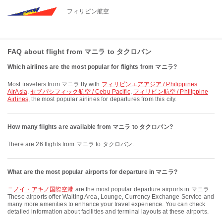
フィリピン航空
FAQ about flight from マニラ to タクロバン
Which airlines are the most popular for flights from マニラ?
Most travelers from マニラ fly with
フィリピンエアアジア / Philippines
AirAsia
,
セブパシフィック航空 / Cebu Pacific
,
フィリピン航空 / Philippine
Airlines
, the most popular airlines for departures from this city.
How many flights are available from マニラ to タクロバン?
There are 26 flights from マニラ to タクロバン.
What are the most popular airports for departure in マニラ?
ニノイ・アキノ国際空港
are the most popular departure airports in マニラ.
These airports offer Waiting Area, Lounge, Currency Exchange Service and
many more amenities to enhance your travel experience. You can check
detailed information about facilities and terminal layouts at these airports.