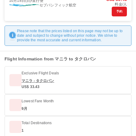
10月18日(日)
直行便
料金/人
セブパシフィック航空
予約
Please note that the prices listed on this page may not be up to
date and subject to change without prior notice. We strive to
provide the most accurate and current information.
Flight Information from マニラ to タクロバン
Exclusive Flight Deals
マニラ - タクロバン
US$ 33.43
Lowest Fare Month
9月
Total Destinations
1