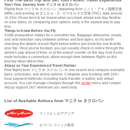
Find The Best Trip and Get Your Perfect Travel Experience
Start Your Journey from マニラ to タクロバン
Flights from マニラ to タクロバン, departing from ニノイ・アキノ国際空港
(MNL) and arriving at ダニエル・Z・ロマオルデス空港 (TAC), take around
1h 25m. Prices tend to be lowest when you book ahead and stay flexible
on your dates, so comparing your options early is the easiest way to pay
less.
Things to Know Before You Fly
A little preparation makes for a smoother trip. Baggage allowance, meals,
and seat selection vary between airlines and fare types, so it's worth
checking the details of each flight below before you book the one that fits
your trip. Once you've booked, you can usually check in online through the
airline's app ahead of time, or at the airport counter on the day. And if your
route includes a connection, allow enough time between flights so the
journey stays stress-free.
Airpaz as Your Experienced Travel Partner
Find flights from マニラ to タクロバン in one search and compare available
fares, schedules, and airline options. Complete your booking with 100+
local payment methods, including bank transfer, e-wallet, and virtual
account. You can manage changes through the
/order
menu and contact
Airpaz support 24/7 whenever you need help.
List of Available Airlines from マニラ to タクロバン
フィリピンエアアジア
セブパシフィック航空