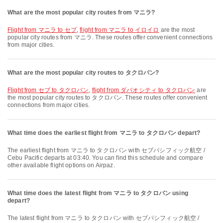
What are the most popular city routes from マニラ?
flight from マニラ to セブ
,
flight from マニラ to イロイロ
are the most
popular city routes from マニラ. These routes offer convenient connections
from major cities.
What are the most popular city routes to タクロバン?
flight from セブ to タクロバン
,
flight from ダバオシティ to タクロバン
are
the most popular city routes to タクロバン. These routes offer convenient
connections from major cities.
What time does the earliest flight from マニラ to タクロバン depart?
The earliest flight from マニラ to タクロバン with セブパシフィック航空 /
Cebu Pacific departs at 03:40. You can find this schedule and compare
other available flight options on Airpaz.
What time does the latest flight from マニラ to タクロバン using
depart?
The latest flight from マニラ to タクロバン with セブパシフィック航空 /