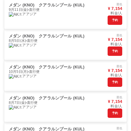
メダン (KNO)
クアラルンプール (KUL)
最低
¥ 7,154
9月11日(金)
直行便
料金/人
エアアジア
予約
メダン (KNO)
クアラルンプール (KUL)
最低
¥ 7,154
8月5日(水)
直行便
料金/人
エアアジア
予約
メダン (KNO)
クアラルンプール (KUL)
最低
¥ 7,154
10月5日(月)
直行便
料金/人
エアアジア
予約
メダン (KNO)
クアラルンプール (KUL)
最低
¥ 7,154
8月7日(金)
直行便
料金/人
エアアジア
予約
メダン (KNO)
クアラルンプール (KUL)
最低