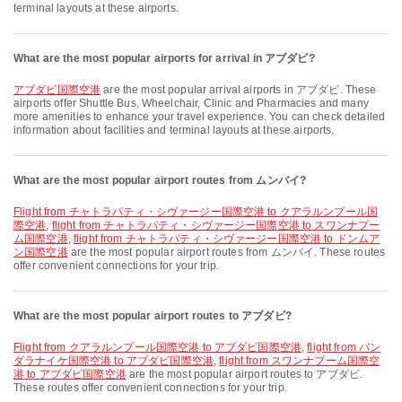
terminal layouts at these airports.
What are the most popular airports for arrival in アブダビ?
アブダビ国際空港
are the most popular arrival airports in アブダビ. These
airports offer Shuttle Bus, Wheelchair, Clinic and Pharmacies and many
more amenities to enhance your travel experience. You can check detailed
information about facilities and terminal layouts at these airports.
What are the most popular airport routes from ムンバイ?
flight from チャトラパティ・シヴァージー国際空港 to クアラルンプール国
際空港
,
flight from チャトラパティ・シヴァージー国際空港 to スワンナプー
ム国際空港
,
flight from チャトラパティ・シヴァージー国際空港 to ドンムア
ン国際空港
are the most popular airport routes from ムンバイ. These routes
offer convenient connections for your trip.
What are the most popular airport routes to アブダビ?
flight from クアラルンプール国際空港 to アブダビ国際空港
,
flight from バン
ダラナイケ国際空港 to アブダビ国際空港
,
flight from スワンナプーム国際空
港 to アブダビ国際空港
are the most popular airport routes to アブダビ.
These routes offer convenient connections for your trip.