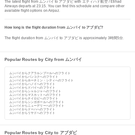
The latest flight from ムンバイ to アブダビ with エティハド航空 / Etihad
Airways departs at 23:15. You can find this schedule and compare other
available flight options on Airpaz.
How long is the flight duration from ムンバイ to アブダビ?
The flight duration from ムンバイ to アブダビ is approximately 3時間5分.
Popular Routes by City from ムンバイ
ムンバイからクアラルンプールへのフライト
ムンバイからバンコクへのフライト
ムンバイからホーチミン・シティへのフライト
ムンバイからハノイへのフライト
ムンバイからドバイへのフライト
ムンバイからシャルジャへのフライト
ムンバイからマスカットへのフライト
ムンバイからナイロビへのフライト
ムンバイからシンガポールへのフライト
ムンバイからニューデリーへのフライト
ムンバイからドーハへのフライト
ムンバイからリヤドへのフライト
Popular Routes by City to アブダビ