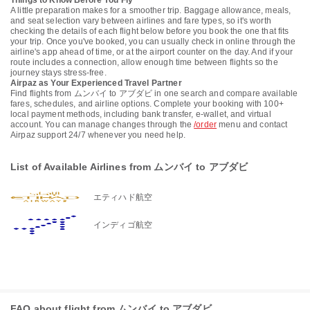
Things to Know Before You Fly
A little preparation makes for a smoother trip. Baggage allowance, meals,
and seat selection vary between airlines and fare types, so it's worth
checking the details of each flight below before you book the one that fits
your trip. Once you've booked, you can usually check in online through the
airline's app ahead of time, or at the airport counter on the day. And if your
route includes a connection, allow enough time between flights so the
journey stays stress-free.
Airpaz as Your Experienced Travel Partner
Find flights from ムンバイ to アブダビ in one search and compare available
fares, schedules, and airline options. Complete your booking with 100+
local payment methods, including bank transfer, e-wallet, and virtual
account. You can manage changes through the
/order
menu and contact
Airpaz support 24/7 whenever you need help.
List of Available Airlines from ムンバイ to アブダビ
エティハド航空
インディゴ航空
FAQ about flight from ムンバイ to アブダビ