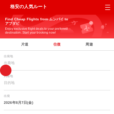
格安の人気ルート
Find Cheap Flights from ムンバイ to
アブダビ
Enjoy exclusive flight deals to your preferred
destination. Start your booking now!
片道
往復
周遊
出発地
出発地
到着地
目的地
出発
2026年8月7日(金)