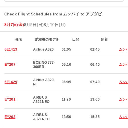
Check Flight Schedules from ムンバイ to アブダビ
8月7日(金)
8月9日(日)
8月10日(月)
便名
航空機のモデル
出発
到着
6E1413
Airbus A320
01:05
02:45
ムン
BOEING 777-
EY207
05:10
06:40
ムン
300ER
Airbus A320
6E1429
06:05
07:40
ムン
N
AIRBUS
EY201
11:20
13:00
ムン
A321NEO
AIRBUS
EY203
13:50
15:35
ムン
A321NEO