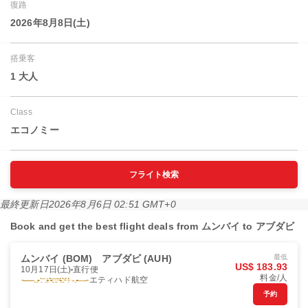
復路
2026年8月8日(土)
搭乗客
1 大人
Class
エコノミー
フライト検索
最終更新日
2026年8月6日 02:51 GMT+0
Book and get the best flight deals from ムンバイ to アブダビ
ムンバイ (BOM)
アブダビ (AUH)
最低
US$ 183.93
10月17日(土)
直行便
料金/人
エティハド航空
予約