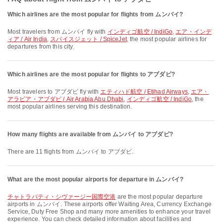
Which airlines are the most popular for flights from ムンバイ?
Most travelers from ムンバイ fly with
インディゴ航空 / IndiGo
,
エア・インデ
ィア / Air India
,
スパイスジェット / SpiceJet
, the most popular airlines for
departures from this city.
Which airlines are the most popular for flights to アブダビ?
Most travelers to アブダビ fly with
エティハド航空 / Etihad Airways
,
エア・
アラビア・アブダビ / Air Arabia Abu Dhabi
,
インディゴ航空 / IndiGo
, the
most popular airlines serving this destination.
How many flights are available from ムンバイ to アブダビ?
There are 11 flights from ムンバイ to アブダビ.
What are the most popular airports for departure in ムンバイ?
チャトラパティ・シヴァージー国際空港
are the most popular departure
airports in ムンバイ. These airports offer Waiting Area, Currency Exchange
Service, Duty Free Shop and many more amenities to enhance your travel
experience. You can check detailed information about facilities and