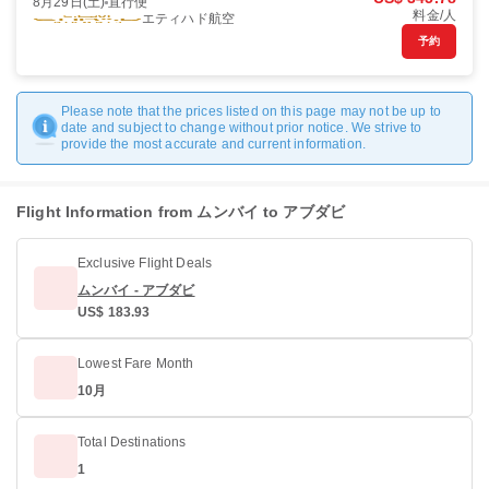
8月29日(土)
直行便
料金/人
エティハド航空
予約
Please note that the prices listed on this page may not be up to
date and subject to change without prior notice. We strive to
provide the most accurate and current information.
Flight Information from ムンバイ to アブダビ
Exclusive Flight Deals
ムンバイ - アブダビ
US$ 183.93
Lowest Fare Month
10月
Total Destinations
1