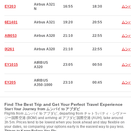
Airbus A321
EY203
16:55
18:30
ムン
N
6E1401
Airbus A321
19:20
20:55
ムン
AI9053
Airbus A320
21:10
22:55
ムン
IX261
Airbus A320
21:10
22:55
ムン
AIRBUS
EY1015
23:05
00:50
ムン
A320
AIRBUS
EY205
23:10
00:45
ムン
A350-1000
Find The Best Trip and Get Your Perfect Travel Experience
Start Your Journey from ムンバイ to アブダビ
Flights from ムンバイ to アブダビ, departing from チャトラパティ・シヴァー
ジー国際空港 (BOM) and arriving at アブダビ国際空港 (AUH), take around
3h 5m. Prices tend to be lowest when you book ahead and stay flexible on
your dates, so comparing your options early is the easiest way to pay less.