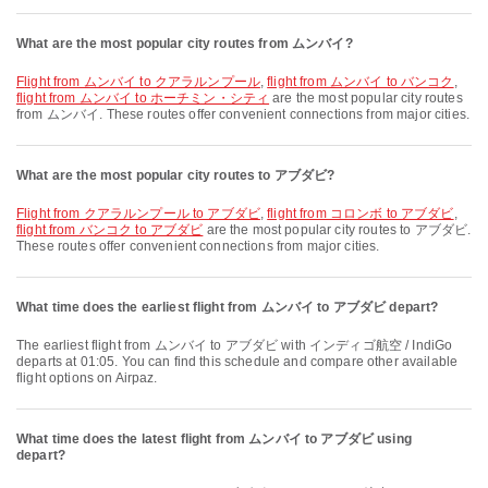
What are the most popular city routes from ムンバイ?
flight from ムンバイ to クアラルンプール
,
flight from ムンバイ to バンコク
,
flight from ムンバイ to ホーチミン・シティ
are the most popular city routes
from ムンバイ. These routes offer convenient connections from major cities.
What are the most popular city routes to アブダビ?
flight from クアラルンプール to アブダビ
,
flight from コロンボ to アブダビ
,
flight from バンコク to アブダビ
are the most popular city routes to アブダビ.
These routes offer convenient connections from major cities.
What time does the earliest flight from ムンバイ to アブダビ depart?
The earliest flight from ムンバイ to アブダビ with インディゴ航空 / IndiGo
departs at 01:05. You can find this schedule and compare other available
flight options on Airpaz.
What time does the latest flight from ムンバイ to アブダビ using
depart?