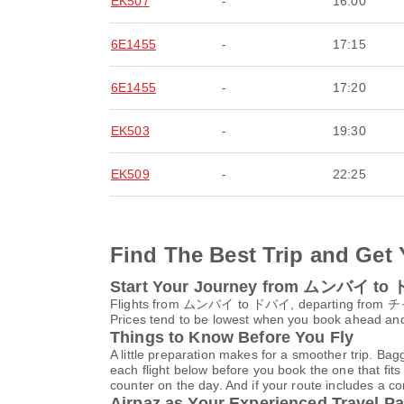
EK507
-
16:00
6E1455
-
17:15
6E1455
-
17:20
EK503
-
19:30
EK509
-
22:25
Find The Best Trip and Get 
Start Your Journey from ムンバイ t
Flights from ムンバイ to ドバイ, departing 
Prices tend to be lowest when you book ahead and s
Things to Know Before You Fly
A little preparation makes for a smoother trip. Bag
each flight below before you book the one that fits
counter on the day. And if your route includes a co
Airpaz as Your Experienced Travel Pa