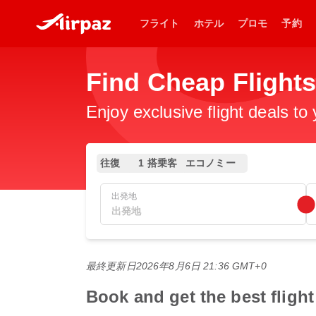
フライト
ホテル
プロモ
予約
Find Cheap Flig
Enjoy exclusive flight deals to
往復
1 搭乗客
エコノミー
出発地
最終更新日
2026年8月6日 21:36 GMT+0
Book and get the best fl