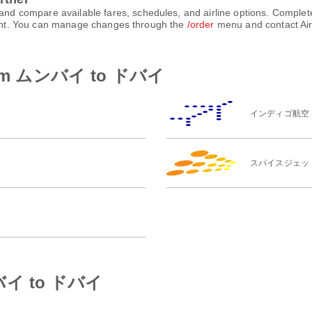
 compare available fares, schedules, and airline options. Complet
count. You can manage changes through the
/order
menu and contact Air
es from ムンバイ to ドバイ
インディゴ航空
スパイスジェッ
ムンバイ to ドバイ