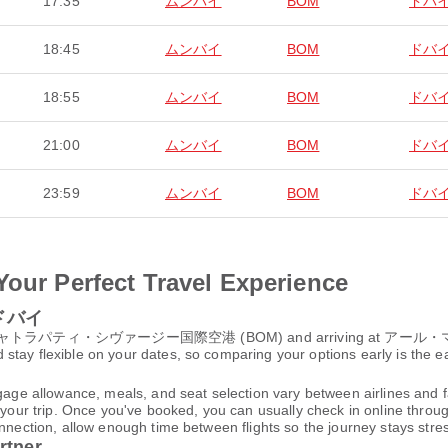
17:35
ムンバイ
BOM
ドバ
18:45
ムンバイ
BOM
ドバ
18:55
ムンバイ
BOM
ドバ
21:00
ムンバイ
BOM
ドバ
23:59
ムンバイ
BOM
ドバ
Your Perfect Travel Experience
o ドバイ
from チャトラパティ・シヴァージー国際空港 (BOM) and arriving at アール・
tay flexible on your dates, so comparing your options early is the ea
gage allowance, meals, and seat selection vary between airlines and fa
 your trip. Once you've booked, you can usually check in online through
nnection, allow enough time between flights so the journey stays stres
rtner