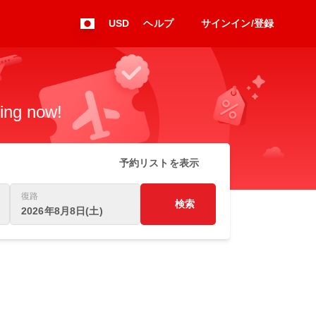
USD
ヘルプ
サインイン/登録
king now!
予約リストを表示
復路
検索
2026年8月8日(土)