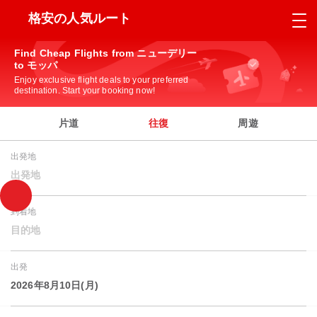
格安の人気ルート
Find Cheap Flights from ニューデリー
to モッパ
Enjoy exclusive flight deals to your preferred
destination. Start your booking now!
片道
往復
周遊
出発地
出発地
到着地
目的地
出発
2026年8月10日(月)