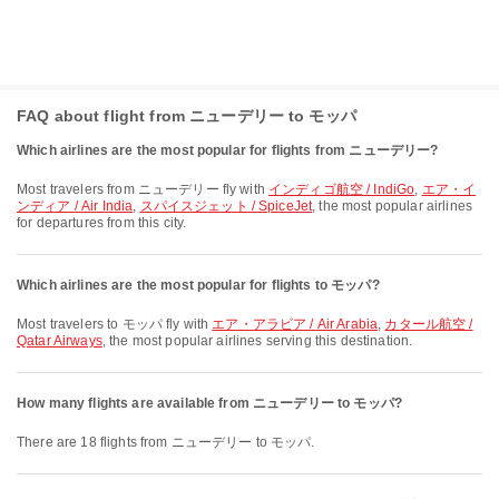
FAQ about flight from ニューデリー to モッパ
Which airlines are the most popular for flights from ニューデリー?
Most travelers from ニューデリー fly with
インディゴ航空 / IndiGo
,
エア・イ
ンディア / Air India
,
スパイスジェット / SpiceJet
, the most popular airlines
for departures from this city.
Which airlines are the most popular for flights to モッパ?
Most travelers to モッパ fly with
エア・アラビア / Air Arabia
,
カタール航空 /
Qatar Airways
, the most popular airlines serving this destination.
How many flights are available from ニューデリー to モッパ?
There are 18 flights from ニューデリー to モッパ.