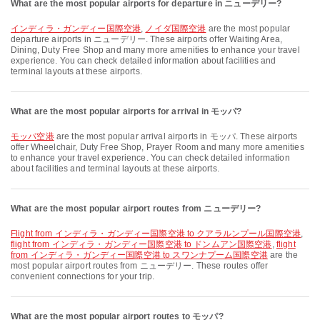
What are the most popular airports for departure in ニューデリー?
インディラ・ガンディー国際空港
,
ノイダ国際空港
are the most popular
departure airports in ニューデリー. These airports offer Waiting Area,
Dining, Duty Free Shop and many more amenities to enhance your travel
experience. You can check detailed information about facilities and
terminal layouts at these airports.
What are the most popular airports for arrival in モッパ?
モッパ空港
are the most popular arrival airports in モッパ. These airports
offer Wheelchair, Duty Free Shop, Prayer Room and many more amenities
to enhance your travel experience. You can check detailed information
about facilities and terminal layouts at these airports.
What are the most popular airport routes from ニューデリー?
flight from インディラ・ガンディー国際空港 to クアラルンプール国際空港
,
flight from インディラ・ガンディー国際空港 to ドンムアン国際空港
,
flight
from インディラ・ガンディー国際空港 to スワンナプーム国際空港
are the
most popular airport routes from ニューデリー. These routes offer
convenient connections for your trip.
What are the most popular airport routes to モッパ?