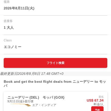
復路
2026年8月11日(火)
搭乗客
1 大人
Class
エコノミー
フライト検索
最終更新日
2026年8月8日 17:48 GMT+0
Book and get the best flight deals from ニューデリー to モッ
パ
ニューデリー (DEL)
モッパ (GOX)
最低
US$ 67.34
9月11日(金)
直行便
料金/人
エア・インディア
予約