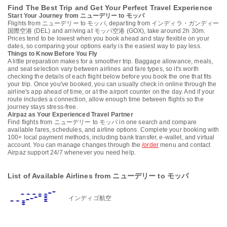
Find The Best Trip and Get Your Perfect Travel Experience
Start Your Journey from ニューデリー to モッパ
Flights from ニューデリー to モッパ, departing from インディラ・ガンディー
国際空港 (DEL) and arriving at モッパ空港 (GOX), take around 2h 30m.
Prices tend to be lowest when you book ahead and stay flexible on your
dates, so comparing your options early is the easiest way to pay less.
Things to Know Before You Fly
A little preparation makes for a smoother trip. Baggage allowance, meals,
and seat selection vary between airlines and fare types, so it's worth
checking the details of each flight below before you book the one that fits
your trip. Once you've booked, you can usually check in online through the
airline's app ahead of time, or at the airport counter on the day. And if your
route includes a connection, allow enough time between flights so the
journey stays stress-free.
Airpaz as Your Experienced Travel Partner
Find flights from ニューデリー to モッパ in one search and compare
available fares, schedules, and airline options. Complete your booking with
100+ local payment methods, including bank transfer, e-wallet, and virtual
account. You can manage changes through the
/order
menu and contact
Airpaz support 24/7 whenever you need help.
List of Available Airlines from ニューデリー to モッパ
インディゴ航空