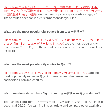
flight from チャトラパティ・シヴァージー国際空港 to モッパ空港
,
flight
from ケンペゴウダ国際空港 to モッパ空港
,
flight from インディラ・ガンディ
ー国際空港 to モッパ空港
are the most popular airport routes to モッパ.
These routes offer convenient connections for your trip.
What are the most popular city routes from ニューデリー?
flight from ニューデリー to クアラルンプール
,
flight from ニューデリー to バ
ンコク
,
flight from ニューデリー to カトマンズ
are the most popular city
routes from ニューデリー. These routes offer convenient connections from
major cities.
What are the most popular city routes to モッパ?
flight from ムンバイ to モッパ
,
flight from バンガロール to モッパ
are the
most popular city routes to モッパ. These routes offer convenient
connections from major cities.
What time does the earliest flight from ニューデリー to モッパ depart?
The earliest flight from ニューデリー to モッパ with インディゴ航空 / IndiGo
departs at 05:15. You can find this schedule and compare other available