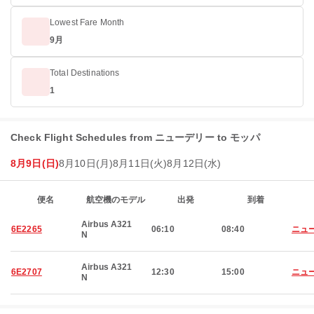
Lowest Fare Month
9月
Total Destinations
1
Check Flight Schedules from ニューデリー to モッパ
8月9日(日)
8月10日(月)
8月11日(火)
8月12日(水)
便名
航空機のモデル
出発
到着
Airbus A321
6E2265
06:10
08:40
ニュ
N
Airbus A321
6E2707
12:30
15:00
ニュ
N