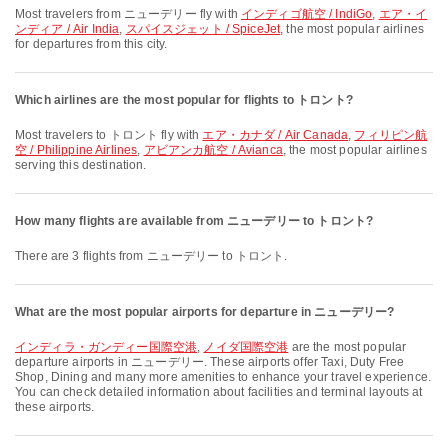
Most travelers from ニューデリー fly with
インディゴ航空 / IndiGo
,
エア・イ
ンディア / Air India
,
スパイスジェット / SpiceJet
, the most popular airlines
for departures from this city.
Which airlines are the most popular for flights to トロント?
Most travelers to トロント fly with
エア・カナダ / Air Canada
,
フィリピン航
空 / Philippine Airlines
,
アビアンカ航空 / Avianca
, the most popular airlines
serving this destination.
How many flights are available from ニューデリー to トロント?
There are 3 flights from ニューデリー to トロント.
What are the most popular airports for departure in ニューデリー?
インディラ・ガンディー国際空港
,
ノイダ国際空港
are the most popular
departure airports in ニューデリー. These airports offer Taxi, Duty Free
Shop, Dining and many more amenities to enhance your travel experience.
You can check detailed information about facilities and terminal layouts at
these airports.