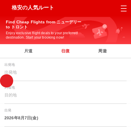
格安の人気ルート
Find Cheap Flights from ニューデリー
to トロント
Enjoy exclusive flight deals to your preferred
destination. Start your booking now!
片道
往復
周遊
出発地
出発地
到着地
目的地
出発
2026年8月7日(金)