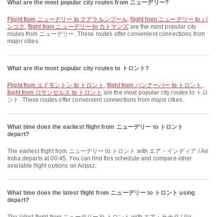
What are the most popular city routes from ニューデリー?
flight from ニューデリー to クアラルンプール
,
flight from ニューデリー to バ
ンコク
,
flight from ニューデリー to カトマンズ
are the most popular city
routes from ニューデリー. These routes offer convenient connections from
major cities.
What are the most popular city routes to トロント?
flight from エドモントン to トロント
,
flight from バンクーバー to トロント
,
flight from ロサンゼルス to トロント
are the most popular city routes to トロ
ント. These routes offer convenient connections from major cities.
What time does the earliest flight from ニューデリー to トロント
depart?
The earliest flight from ニューデリー to トロント with エア・インディア / Air
India departs at 00:45. You can find this schedule and compare other
available flight options on Airpaz.
What time does the latest flight from ニューデリー to トロント using
depart?