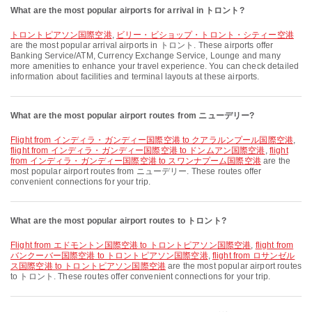
What are the most popular airports for arrival in トロント?
トロントピアソン国際空港
,
ビリー・ビショップ・トロント・シティー空港
are the most popular arrival airports in トロント. These airports offer
Banking Service/ATM, Currency Exchange Service, Lounge and many
more amenities to enhance your travel experience. You can check detailed
information about facilities and terminal layouts at these airports.
What are the most popular airport routes from ニューデリー?
flight from インディラ・ガンディー国際空港 to クアラルンプール国際空港
,
flight from インディラ・ガンディー国際空港 to ドンムアン国際空港
,
flight
from インディラ・ガンディー国際空港 to スワンナプーム国際空港
are the
most popular airport routes from ニューデリー. These routes offer
convenient connections for your trip.
What are the most popular airport routes to トロント?
flight from エドモントン国際空港 to トロントピアソン国際空港
,
flight from
バンクーバー国際空港 to トロントピアソン国際空港
,
flight from ロサンゼル
ス国際空港 to トロントピアソン国際空港
are the most popular airport routes
to トロント. These routes offer convenient connections for your trip.