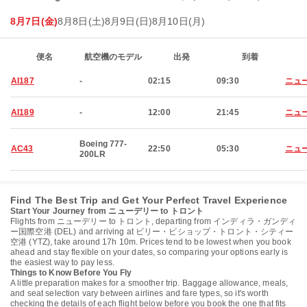
8月7日(金)
8月8日(土)
8月9日(日)
8月10日(月)
便名
航空機のモデル
出発
到着
AI187
-
02:15
09:30
ニュ
AI189
-
12:00
21:45
ニュ
Boeing 777-
AC43
22:50
05:30
ニュ
200LR
Find The Best Trip and Get Your Perfect Travel Experience
Start Your Journey from ニューデリー to トロント
Flights from ニューデリー to トロント, departing from インディラ・ガンディ
ー国際空港 (DEL) and arriving at ビリー・ビショップ・トロント・シティー
空港 (YTZ), take around 17h 10m. Prices tend to be lowest when you book
ahead and stay flexible on your dates, so comparing your options early is
the easiest way to pay less.
Things to Know Before You Fly
A little preparation makes for a smoother trip. Baggage allowance, meals,
and seat selection vary between airlines and fare types, so it's worth
checking the details of each flight below before you book the one that fits