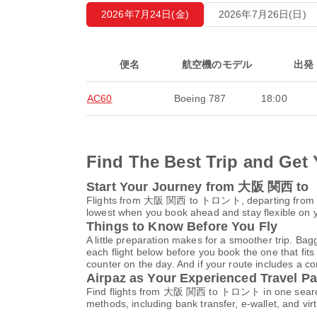
2026年7月24日(金)
2026年7月26日(日)
便名
航空機のモデル
出発
AC60
Boeing 787
18:00
Find The Best Trip and Get 
Start Your Journey from 大阪 関西 
Flights from 大阪 関西 to トロント, departing f
lowest when you book ahead and stay flexible on yo
Things to Know Before You Fly
A little preparation makes for a smoother trip. Bag
each flight below before you book the one that fits
counter on the day. And if your route includes a co
Airpaz as Your Experienced Travel Pa
Find flights from 大阪 関西 to トロント in one search a
methods, including bank transfer, e-wallet, and 