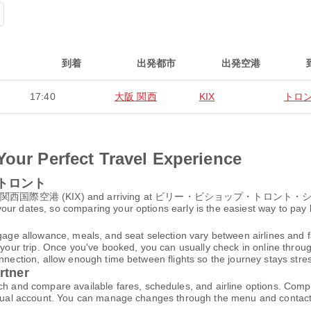
到着
出発都市
出発空港
17:40
大阪 関西
KIX
トロ
Your Perfect Travel Experience
to トロント
rom 関西国際空港 (KIX) and arriving at ビリー・ビショップ・トロント・シティー空港
ur dates, so comparing your options early is the easiest way to pay 
gage allowance, meals, and seat selection vary between airlines and fa
 your trip. Once you've booked, you can usually check in online through
nnection, allow enough time between flights so the journey stays stres
rtner
nd compare available fares, schedules, and airline options. Compl
virtual account. You can manage changes through the menu and contac