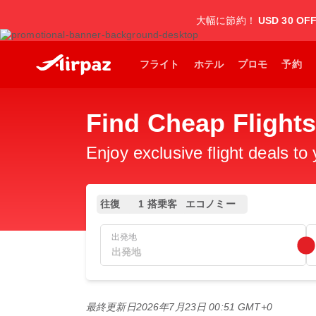
大幅に節約！
USD 30 OF
フライト
ホテル
プロモ
予約
Find Cheap Flig
Enjoy exclusive flight deals to
往復
1 搭乗客
エコノミー
出発地
最終更新日
2026年7月23日 00:51 GMT+0