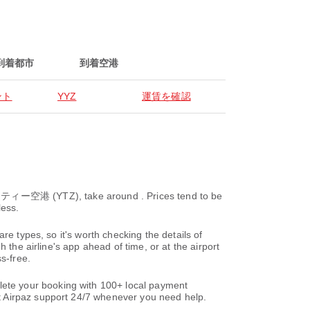
到着都市
到着空港
ント
YYZ
運賃を確認
 (YTZ), take around . Prices tend to be
less.
re types, so it's worth checking the details of
 the airline's app ahead of time, or at the airport
s-free.
ete your booking with 100+ local payment
t Airpaz support 24/7 whenever you need help.