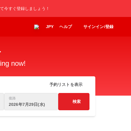
して今すぐ登録しましょう！
JPY
ヘルプ
サインイン/登録
ト
king now!
予約リストを表示
復路
検索
2026年7月29日(水)