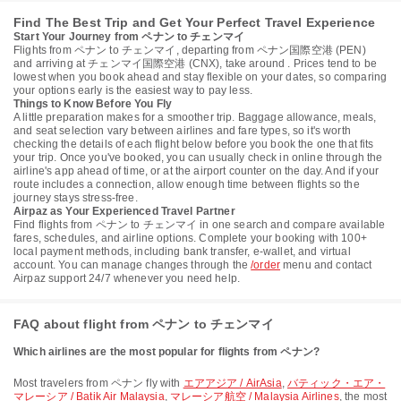
Find The Best Trip and Get Your Perfect Travel Experience
Start Your Journey from ペナン to チェンマイ
Flights from ペナン to チェンマイ, departing from ペナン国際空港 (PEN)
and arriving at チェンマイ国際空港 (CNX), take around . Prices tend to be
lowest when you book ahead and stay flexible on your dates, so comparing
your options early is the easiest way to pay less.
Things to Know Before You Fly
A little preparation makes for a smoother trip. Baggage allowance, meals,
and seat selection vary between airlines and fare types, so it's worth
checking the details of each flight below before you book the one that fits
your trip. Once you've booked, you can usually check in online through the
airline's app ahead of time, or at the airport counter on the day. And if your
route includes a connection, allow enough time between flights so the
journey stays stress-free.
Airpaz as Your Experienced Travel Partner
Find flights from ペナン to チェンマイ in one search and compare available
fares, schedules, and airline options. Complete your booking with 100+
local payment methods, including bank transfer, e-wallet, and virtual
account. You can manage changes through the
/order
menu and contact
Airpaz support 24/7 whenever you need help.
FAQ about flight from ペナン to チェンマイ
Which airlines are the most popular for flights from ペナン?
Most travelers from ペナン fly with
エアアジア / AirAsia
,
バティック・エア・
マレーシア / Batik Air Malaysia
,
マレーシア航空 / Malaysia Airlines
, the most