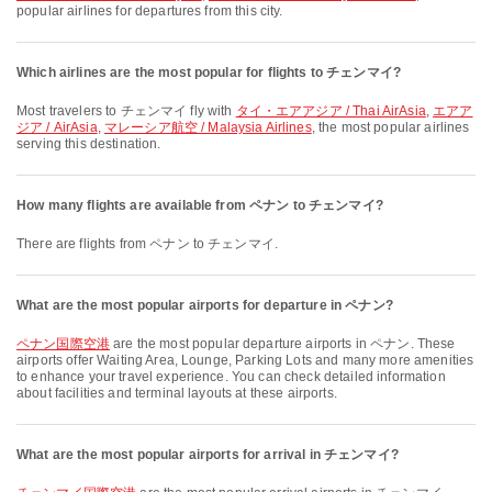
popular airlines for departures from this city.
Which airlines are the most popular for flights to チェンマイ?
Most travelers to チェンマイ fly with
タイ・エアアジア / Thai AirAsia
,
エアア
ジア / AirAsia
,
マレーシア航空 / Malaysia Airlines
, the most popular airlines
serving this destination.
How many flights are available from ペナン to チェンマイ?
There are flights from ペナン to チェンマイ.
What are the most popular airports for departure in ペナン?
ペナン国際空港
are the most popular departure airports in ペナン. These
airports offer Waiting Area, Lounge, Parking Lots and many more amenities
to enhance your travel experience. You can check detailed information
about facilities and terminal layouts at these airports.
What are the most popular airports for arrival in チェンマイ?