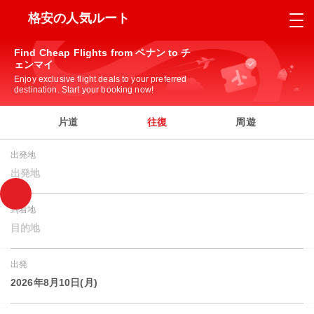
格安の人気ルート
Find Cheap Flights from ペナン to チ
ェンマイ
Enjoy exclusive flight deals to your preferred
destination. Start your booking now!
片道
往復
周遊
出発地
出発地
到着地
目的地
出発
2026年8月10日(月)