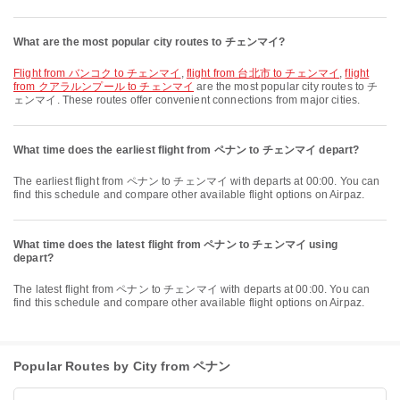
What are the most popular city routes to チェンマイ?
flight from バンコク to チェンマイ
,
flight from 台北市 to チェンマイ
,
flight
from クアラルンプール to チェンマイ
are the most popular city routes to チ
ェンマイ. These routes offer convenient connections from major cities.
What time does the earliest flight from ペナン to チェンマイ depart?
The earliest flight from ペナン to チェンマイ with departs at 00:00. You can
find this schedule and compare other available flight options on Airpaz.
What time does the latest flight from ペナン to チェンマイ using
depart?
The latest flight from ペナン to チェンマイ with departs at 00:00. You can
find this schedule and compare other available flight options on Airpaz.
Popular Routes by City from ペナン