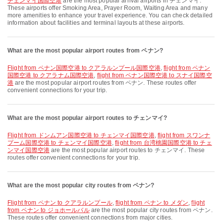
チェンマイ国際空港
are the most popular arrival airports in チェンマイ.
These airports offer Smoking Area, Prayer Room, Waiting Area and many
more amenities to enhance your travel experience. You can check detailed
information about facilities and terminal layouts at these airports.
What are the most popular airport routes from ペナン?
flight from ペナン国際空港 to クアラルンプール国際空港
,
flight from ペナン
国際空港 to クアラナム国際空港
,
flight from ペナン国際空港 to スナイ国際空
港
are the most popular airport routes from ペナン. These routes offer
convenient connections for your trip.
What are the most popular airport routes to チェンマイ?
flight from ドンムアン国際空港 to チェンマイ国際空港
,
flight from スワンナ
プーム国際空港 to チェンマイ国際空港
,
flight from 台湾桃園国際空港 to チェ
ンマイ国際空港
are the most popular airport routes to チェンマイ. These
routes offer convenient connections for your trip.
What are the most popular city routes from ペナン?
flight from ペナン to クアラルンプール
,
flight from ペナン to メダン
,
flight
from ペナン to ジョホールバル
are the most popular city routes from ペナン.
These routes offer convenient connections from major cities.