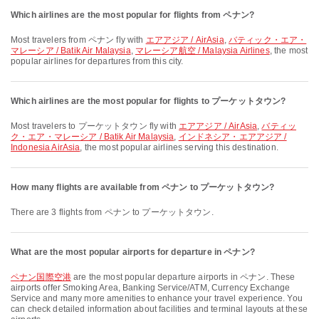
Which airlines are the most popular for flights from ペナン?
Most travelers from ペナン fly with
エアアジア / AirAsia
,
バティック・エア・
マレーシア / Batik Air Malaysia
,
マレーシア航空 / Malaysia Airlines
, the most
popular airlines for departures from this city.
Which airlines are the most popular for flights to プーケットタウン?
Most travelers to プーケットタウン fly with
エアアジア / AirAsia
,
バティッ
ク・エア・マレーシア / Batik Air Malaysia
,
インドネシア・エアアジア /
Indonesia AirAsia
, the most popular airlines serving this destination.
How many flights are available from ペナン to プーケットタウン?
There are 3 flights from ペナン to プーケットタウン.
What are the most popular airports for departure in ペナン?
ペナン国際空港
are the most popular departure airports in ペナン. These
airports offer Smoking Area, Banking Service/ATM, Currency Exchange
Service and many more amenities to enhance your travel experience. You
can check detailed information about facilities and terminal layouts at these