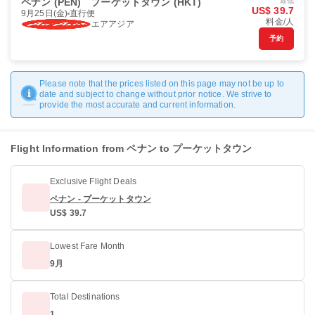
ペナン (PEN)
プーケットタウン (HKT)
最低
US$ 39.7
9月25日(金)
直行便
料金/人
エアアジア
予約
Please note that the prices listed on this page may not be up to
date and subject to change without prior notice. We strive to
provide the most accurate and current information.
Flight Information from ペナン to プーケットタウン
Exclusive Flight Deals
ペナン - プーケットタウン
US$ 39.7
Lowest Fare Month
9月
Total Destinations
1