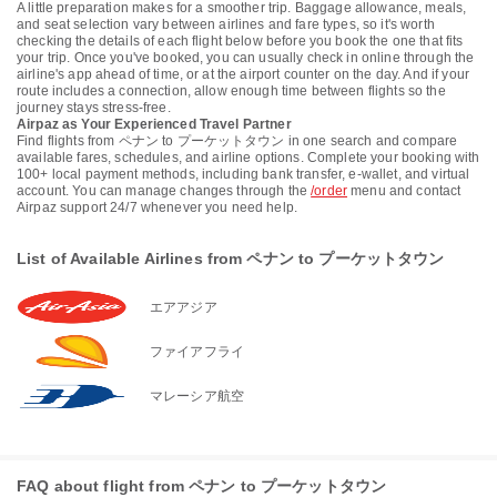
A little preparation makes for a smoother trip. Baggage allowance, meals,
and seat selection vary between airlines and fare types, so it's worth
checking the details of each flight below before you book the one that fits
your trip. Once you've booked, you can usually check in online through the
airline's app ahead of time, or at the airport counter on the day. And if your
route includes a connection, allow enough time between flights so the
journey stays stress-free.
Airpaz as Your Experienced Travel Partner
Find flights from ペナン to プーケットタウン in one search and compare
available fares, schedules, and airline options. Complete your booking with
100+ local payment methods, including bank transfer, e-wallet, and virtual
account. You can manage changes through the
/order
menu and contact
Airpaz support 24/7 whenever you need help.
List of Available Airlines from ペナン to プーケットタウン
エアアジア
ファイアフライ
マレーシア航空
FAQ about flight from ペナン to プーケットタウン