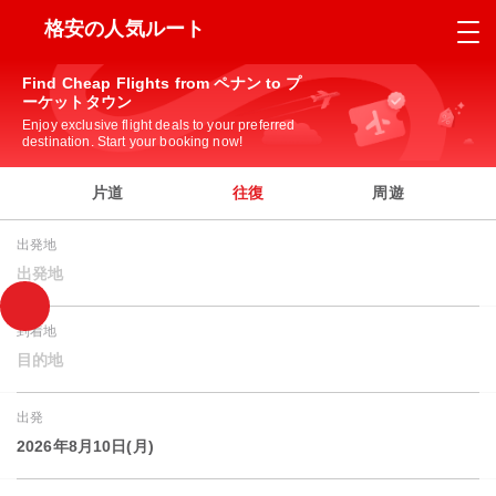
格安の人気ルート
Find Cheap Flights from ペナン to プ
ーケットタウン
Enjoy exclusive flight deals to your preferred
destination. Start your booking now!
片道
往復
周遊
出発地
出発地
到着地
目的地
出発
2026年8月10日(月)