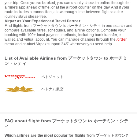
your trip. Once you've booked, you can usually check in online through the
airline's app ahead of time, or at the airport counter on the day. And if your
route includes a connection, allow enough time between flights so the
journey stays stress-free.
Airpaz as Your Experienced Travel Partner
Find flights from プーケットタウン to ホーチミン・シティ in one search and
compare available fares, schedules, and airline options. Complete your
booking with 100+ local payment methods, including bank transfer, e-
wallet, and virtual account. You can manage changes through the
/order
menu and contact Airpaz support 24/7 whenever you need help.
List of Available Airlines from プーケットタウン to ホーチミ
ン・シティ
ベトジェット
ベトナム航空
FAQ about flight from プーケットタウン to ホーチミン・シテ
ィ
Which airlines are the most popular for flights from プーケットタウン?