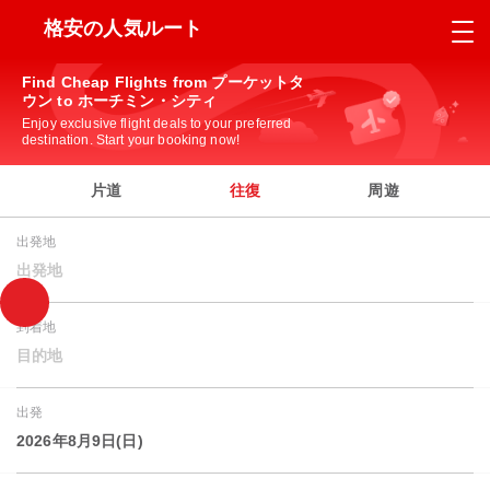
格安の人気ルート
Find Cheap Flights from プーケットタ
ウン to ホーチミン・シティ
Enjoy exclusive flight deals to your preferred
destination. Start your booking now!
片道
往復
周遊
出発地
出発地
到着地
目的地
出発
2026年8月9日(日)