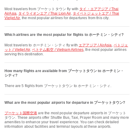
Most travelers from プーケットタウン fly with
タイ・エアアジア / Thai
AirAsia
,
タイライオンエア / Thai Lion Air
,
タイベトジェットエア / Thai
Vietjet Air
, the most popular airlines for departures from this city.
Which airlines are the most popular for flights to ホーチミン・シティ?
Most travelers to ホーチミン・シティ fly with
エアアジア / AirAsia
,
ベトジェ
ット / Vietjet Air
,
ベトナム航空 / Vietnam Airlines
, the most popular airlines
serving this destination.
How many flights are available from プーケットタウン to ホーチミン・
シティ?
There are 5 flights from プーケットタウン to ホーチミン・シティ.
What are the most popular airports for departure in プーケットタウン?
プーケット国際空港
are the most popular departure airports in プーケット
タウン. These airports offer Shuttle Bus, Taxi, Prayer Room and many more
amenities to enhance your travel experience. You can check detailed
information about facilities and terminal layouts at these airports.