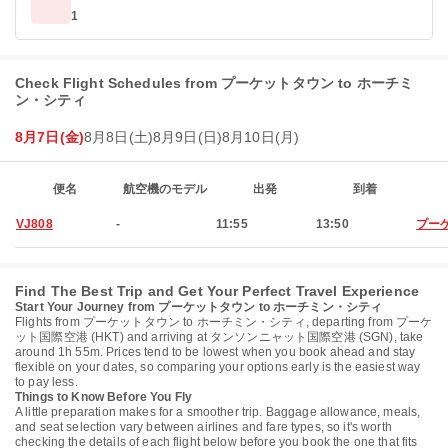
1
Check Flight Schedules from プーケットタウン to ホーチミ
ン・シティ
8月7日(金)
8月8日(土)
8月9日(日)
8月10日(月)
便名
航空機のモデル
出発
到着
VJ808
-
11:55
13:50
プー
Find The Best Trip and Get Your Perfect Travel Experience
Start Your Journey from プーケットタウン to ホーチミン・シティ
Flights from プーケットタウン to ホーチミン・シティ, departing from プーケ
ット国際空港 (HKT) and arriving at タンソンニャット国際空港 (SGN), take
around 1h 55m. Prices tend to be lowest when you book ahead and stay
flexible on your dates, so comparing your options early is the easiest way
to pay less.
Things to Know Before You Fly
A little preparation makes for a smoother trip. Baggage allowance, meals,
and seat selection vary between airlines and fare types, so it's worth
checking the details of each flight below before you book the one that fits