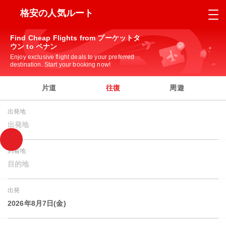
格安の人気ルート
Find Cheap Flights from プーケットタ
ウン to ペナン
Enjoy exclusive flight deals to your preferred
destination. Start your booking now!
片道
往復
周遊
出発地
出発地
到着地
目的地
出発
2026年8月7日(金)