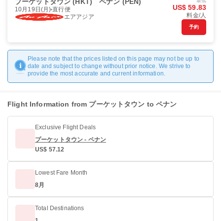
プーケットタウン (HKT)
ペナン (PEN)
最低
US$ 59.83
10月19日(月)
直行便
料金/人
エアアジア
予約
Please note that the prices listed on this page may not be up to
date and subject to change without prior notice. We strive to
provide the most accurate and current information.
Flight Information from プーケットタウン to ペナン
Exclusive Flight Deals
プーケットタウン - ペナン
US$ 57.12
Lowest Fare Month
8月
Total Destinations
1