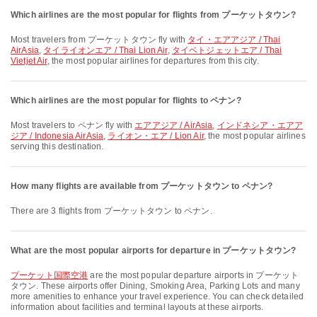
Which airlines are the most popular for flights from プーケットタウン?
Most travelers from プーケットタウン fly with
タイ・エアアジア / Thai
AirAsia
,
タイライオンエア / Thai Lion Air
,
タイベトジェットエア / Thai
Vietjet Air
, the most popular airlines for departures from this city.
Which airlines are the most popular for flights to ペナン?
Most travelers to ペナン fly with
エアアジア / AirAsia
,
インドネシア・エアア
ジア / Indonesia AirAsia
,
ライオン・エア / Lion Air
, the most popular airlines
serving this destination.
How many flights are available from プーケットタウン to ペナン?
There are 3 flights from プーケットタウン to ペナン.
What are the most popular airports for departure in プーケットタウン?
プーケット国際空港
are the most popular departure airports in プーケット
タウン. These airports offer Dining, Smoking Area, Parking Lots and many
more amenities to enhance your travel experience. You can check detailed
information about facilities and terminal layouts at these airports.