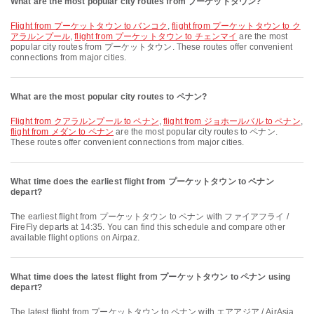
What are the most popular city routes from プーケットタウン?
flight from プーケットタウン to バンコク
,
flight from プーケットタウン to ク
アラルンプール
,
flight from プーケットタウン to チェンマイ
are the most
popular city routes from プーケットタウン. These routes offer convenient
connections from major cities.
What are the most popular city routes to ペナン?
flight from クアラルンプール to ペナン
,
flight from ジョホールバル to ペナン
,
flight from メダン to ペナン
are the most popular city routes to ペナン.
These routes offer convenient connections from major cities.
What time does the earliest flight from プーケットタウン to ペナン
depart?
The earliest flight from プーケットタウン to ペナン with ファイアフライ /
FireFly departs at 14:35. You can find this schedule and compare other
available flight options on Airpaz.
What time does the latest flight from プーケットタウン to ペナン using
depart?
The latest flight from プーケットタウン to ペナン with エアアジア / AirAsia