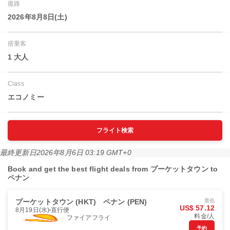
復路
2026年8月8日(土)
搭乗客
1 大人
Class
エコノミー
フライト検索
最終更新日
2026年8月6日 03:19 GMT+0
Book and get the best flight deals from プーケットタウン to
ペナン
プーケットタウン (HKT)
ペナン (PEN)
最低
US$ 57.12
8月19日(水)
直行便
料金/人
ファイアフライ
予約