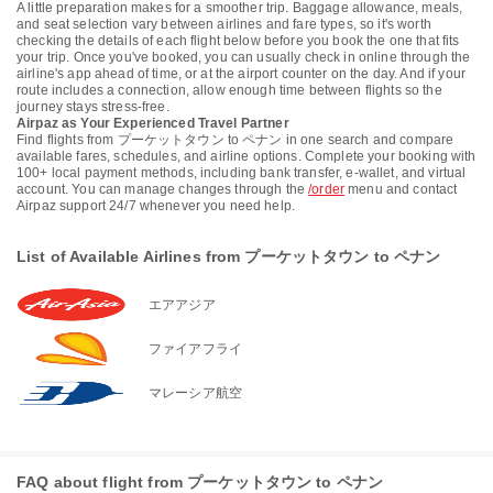
A little preparation makes for a smoother trip. Baggage allowance, meals,
and seat selection vary between airlines and fare types, so it's worth
checking the details of each flight below before you book the one that fits
your trip. Once you've booked, you can usually check in online through the
airline's app ahead of time, or at the airport counter on the day. And if your
route includes a connection, allow enough time between flights so the
journey stays stress-free.
Airpaz as Your Experienced Travel Partner
Find flights from プーケットタウン to ペナン in one search and compare
available fares, schedules, and airline options. Complete your booking with
100+ local payment methods, including bank transfer, e-wallet, and virtual
account. You can manage changes through the
/order
menu and contact
Airpaz support 24/7 whenever you need help.
List of Available Airlines from プーケットタウン to ペナン
エアアジア
ファイアフライ
マレーシア航空
FAQ about flight from プーケットタウン to ペナン