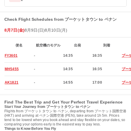
Check Flight Schedules from プーケットタウン to ペナン
8月7日(金)
8月9日(日)
8月10日(月)
便名
航空機のモデル
出発
到着
FY3601
-
14:35
16:35
プー
MH5455
-
14:35
16:35
プー
AK1821
-
14:55
17:00
プー
Find The Best Trip and Get Your Perfect Travel Experience
Start Your Journey from プーケットタウン to ペナン
Flights from プーケットタウン to ペナン, departing from プーケット国際空港
(HKT) and arriving at ペナン国際空港 (PEN), take around 1h 5m. Prices
tend to be lowest when you book ahead and stay flexible on your dates, so
comparing your options early is the easiest way to pay less.
Things to Know Before You Fly