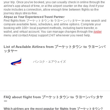
your trip. Once you've booked, you can usually check in online through the
airline's app ahead of time, or at the airport counter on the day. And if your
route includes a connection, allow enough time between flights so the
journey stays stress-free.
Airpaz as Your Experienced Travel Partner
Find flights from プーケットタウン to ラヨーンパッタヤー in one search and
compare available fares, schedules, and airline options. Complete your
booking with 100+ local payment methods, including bank transfer, e-
wallet, and virtual account. You can manage changes through the
/order
menu and contact Airpaz support 24/7 whenever you need help.
List of Available Airlines from プーケットタウン to ラヨーンパ
ッタヤー
バンコク・エアウェイズ
FAQ about flight from プーケットタウン to ラヨーンパッタヤ
ー
Which airlines are the most popular for flights from プーケットタウン?