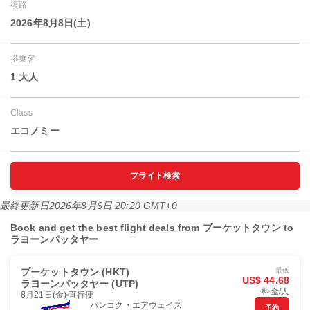
復路
2026年8月8日(土)
搭乗客
1 大人
Class
エコノミー
フライト検索
最終更新日
2026年8月6日 20:20 GMT+0
Book and get the best flight deals from プーケットタウン to
ラヨーンパッタヤー
プーケットタウン (HKT)
最低
US$ 44.68
ラヨーンパッタヤー (UTP)
料金/人
8月21日(金)
直行便
バンコク・エアウェイズ
予約