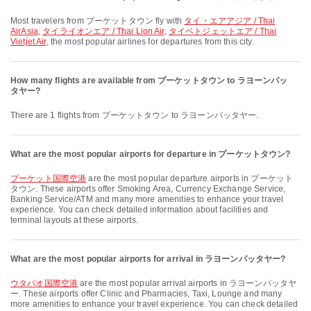
Most travelers from プーケットタウン fly with
タイ・エアアジア / Thai
AirAsia
,
タイライオンエア / Thai Lion Air
,
タイベトジェットエア / Thai
Vietjet Air
, the most popular airlines for departures from this city.
How many flights are available from プーケットタウン to ラヨーンパッ
タヤー?
There are 1 flights from プーケットタウン to ラヨーンパッタヤー.
What are the most popular airports for departure in プーケットタウン?
プーケット国際空港
are the most popular departure airports in プーケット
タウン. These airports offer Smoking Area, Currency Exchange Service,
Banking Service/ATM and many more amenities to enhance your travel
experience. You can check detailed information about facilities and
terminal layouts at these airports.
What are the most popular airports for arrival in ラヨーンパッタヤー?
ウタパオ国際空港
are the most popular arrival airports in ラヨーンパッタヤ
ー. These airports offer Clinic and Pharmacies, Taxi, Lounge and many
more amenities to enhance your travel experience. You can check detailed