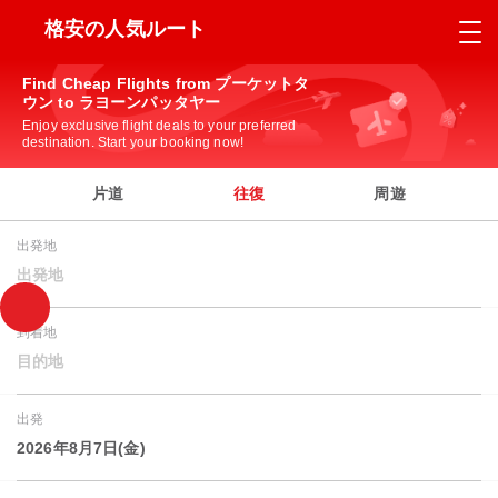
格安の人気ルート
Find Cheap Flights from プーケットタ
ウン to ラヨーンパッタヤー
Enjoy exclusive flight deals to your preferred
destination. Start your booking now!
片道
往復
周遊
出発地
出発地
到着地
目的地
出発
2026年8月7日(金)