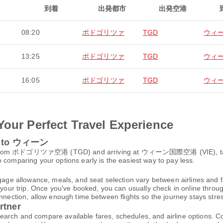
到着
出発都市
出発空港
08:20
ポドゴリツァ
TGD
ウィ
13:25
ポドゴリツァ
TGD
ウィ
16:05
ポドゴリツァ
TGD
ウィ
Your Perfect Travel Experience
ァ to ウィーン
om ポドゴリツァ空港 (TGD) and arriving at ウィーン国際空港 (VIE), take ar
 comparing your options early is the easiest way to pay less.
gage allowance, meals, and seat selection vary between airlines and fa
 your trip. Once you've booked, you can usually check in online through
nnection, allow enough time between flights so the journey stays stres
rtner
 and compare available fares, schedules, and airline options. Co