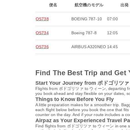
便名
航空機のモデル
出発
OS738
BOEING 787-10
07:00
OS734
Boeing 787-8
12:05
OS736
AIRBUS A320NEO
14:45
Find The Best Trip and Get 
Start Your Journey from ポドゴリツ
Flights from ポドゴリツァ to ウィーン, departing fr
you book ahead and stay flexible on your dates, so
Things to Know Before You Fly
A little preparation makes for a smoother trip. Bag
each flight below before you book the one that fits
counter on the day. And if your route includes a co
Airpaz as Your Experienced Travel Pa
Find flights from ポドゴリツァ to ウィーン in one search