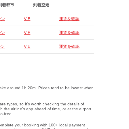
到着都市
到着空港
ーン
VIE
運賃を確認
ーン
VIE
運賃を確認
ーン
VIE
運賃を確認
ound 1h 20m. Prices tend to be lowest when
re types, so it's worth checking the details of
 the airline's app ahead of time, or at the airport
s-free.
mplete your booking with 100+ local payment