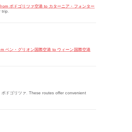
ght from ポドゴリツァ空港 to カターニア・フォンター
trip.
ht from ベン・グリオン国際空港 to ウィーン国際空港
rom ポドゴリツァ. These routes offer convenient