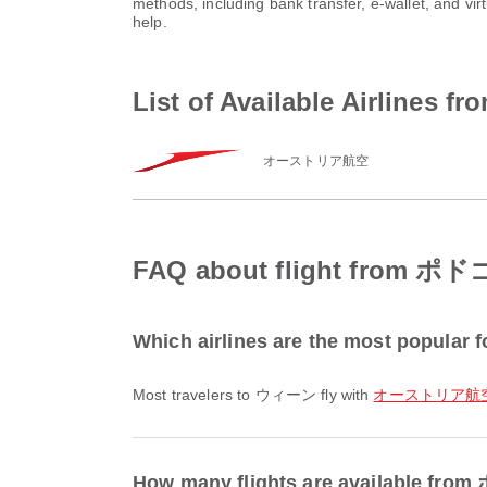
methods, including bank transfer, e-wallet, and 
help.
List of Available Airli
オーストリア航空
FAQ about flight from
Which airlines are the most popular
Most travelers to ウィーン fly with
オーストリア航空 / A
How many flights are available