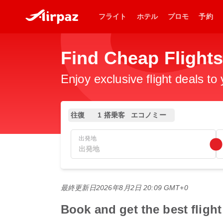
フライト
ホテル
プロモ
予約
Find Cheap Fli
Enjoy exclusive flight deals to
往復
1 搭乗客
エコノミー
出発地
最終更新日
2026年8月2日 20:09 GMT+0
Book and get the best f