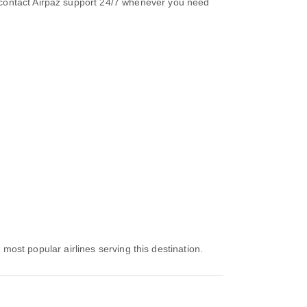
ontact Airpaz support 24/7 whenever you need
e most popular airlines serving this destination.