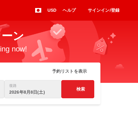
USD
ヘルプ
サインイン/登録
ウィーン
king now!
予約リストを表示
復路
検索
2026年8月8日(土)