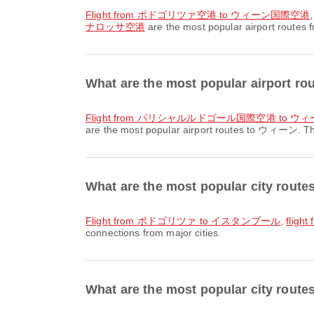
flight from ポドゴリツァ空港 to ウィーン国際空港
ナロッサ空港
are the most popular airport routes
What are the most popular airport 
flight from パリシャルルドゴール国際空港 to 
are the most popular airport routes to ウィーン. Thes
What are the most popular city r
flight from ポドゴリツァ to イスタンブール
,
flig
connections from major cities.
What are the most popular city rou