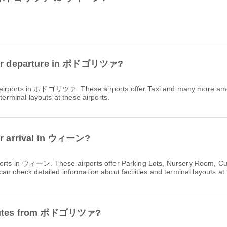
s for departure in ポドゴリツァ?
 airports in ポドゴリツァ. These airports offer Taxi and many more amen
terminal layouts at these airports.
for arrival in ウィーン?
irports in ウィーン. These airports offer Parking Lots, Nursery Room, 
n check detailed information about facilities and terminal layouts at 
t routes from ポドゴリツァ?