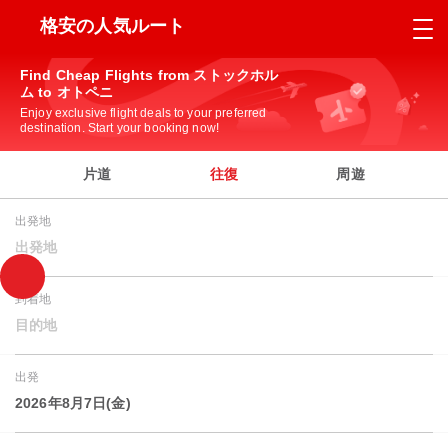
格安の人気ルート
Find Cheap Flights from ストックホル
ム to オトペニ
Enjoy exclusive flight deals to your preferred
destination. Start your booking now!
片道
往復
周遊
出発地
出発地
到着地
目的地
出発
2026年8月7日(金)