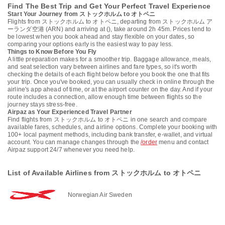
Find The Best Trip and Get Your Perfect Travel Experience
Start Your Journey from ストックホルム to オトペニ
Flights from ストックホルム to オトペニ, departing from ストックホルム ア
ーランダ空港 (ARN) and arriving at (), take around 2h 45m. Prices tend to
be lowest when you book ahead and stay flexible on your dates, so
comparing your options early is the easiest way to pay less.
Things to Know Before You Fly
A little preparation makes for a smoother trip. Baggage allowance, meals,
and seat selection vary between airlines and fare types, so it's worth
checking the details of each flight below before you book the one that fits
your trip. Once you've booked, you can usually check in online through the
airline's app ahead of time, or at the airport counter on the day. And if your
route includes a connection, allow enough time between flights so the
journey stays stress-free.
Airpaz as Your Experienced Travel Partner
Find flights from ストックホルム to オトペニ in one search and compare
available fares, schedules, and airline options. Complete your booking with
100+ local payment methods, including bank transfer, e-wallet, and virtual
account. You can manage changes through the
/order
menu and contact
Airpaz support 24/7 whenever you need help.
List of Available Airlines from ストックホルム to オトペニ
Norwegian Air Sweden