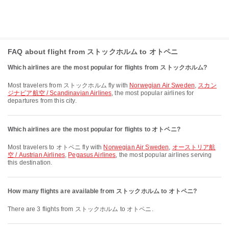
FAQ about flight from ストックホルム to オトペニ
Which airlines are the most popular for flights from ストックホルム?
Most travelers from ストックホルム fly with
Norwegian Air Sweden
,
スカン
ジナビア航空 / Scandinavian Airlines
, the most popular airlines for
departures from this city.
Which airlines are the most popular for flights to オトペニ?
Most travelers to オトペニ fly with
Norwegian Air Sweden
,
オーストリア航
空 / Austrian Airlines
,
Pegasus Airlines
, the most popular airlines serving
this destination.
How many flights are available from ストックホルム to オトペニ?
There are 3 flights from ストックホルム to オトペニ.