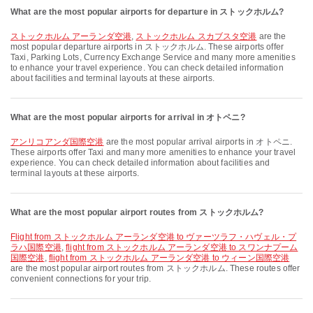
What are the most popular airports for departure in ストックホルム?
ストックホルム アーランダ空港
,
ストックホルム スカブスタ空港
are the
most popular departure airports in ストックホルム. These airports offer
Taxi, Parking Lots, Currency Exchange Service and many more amenities
to enhance your travel experience. You can check detailed information
about facilities and terminal layouts at these airports.
What are the most popular airports for arrival in オトペニ?
アンリコアンダ国際空港
are the most popular arrival airports in オトペニ.
These airports offer Taxi and many more amenities to enhance your travel
experience. You can check detailed information about facilities and
terminal layouts at these airports.
What are the most popular airport routes from ストックホルム?
flight from ストックホルム アーランダ空港 to ヴァーツラフ・ハヴェル・プ
ラハ国際空港
,
flight from ストックホルム アーランダ空港 to スワンナプーム
国際空港
,
flight from ストックホルム アーランダ空港 to ウィーン国際空港
are the most popular airport routes from ストックホルム. These routes offer
convenient connections for your trip.