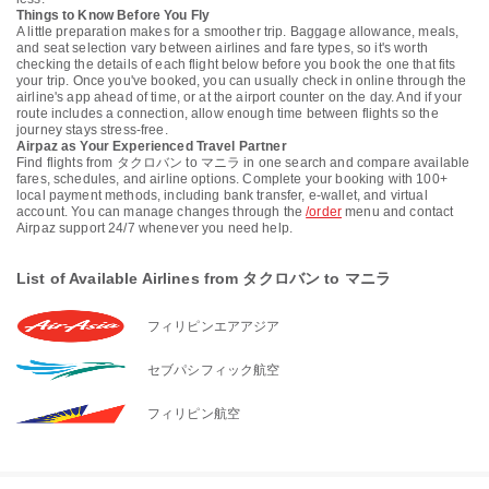
Things to Know Before You Fly
A little preparation makes for a smoother trip. Baggage allowance, meals,
and seat selection vary between airlines and fare types, so it's worth
checking the details of each flight below before you book the one that fits
your trip. Once you've booked, you can usually check in online through the
airline's app ahead of time, or at the airport counter on the day. And if your
route includes a connection, allow enough time between flights so the
journey stays stress-free.
Airpaz as Your Experienced Travel Partner
Find flights from タクロバン to マニラ in one search and compare available
fares, schedules, and airline options. Complete your booking with 100+
local payment methods, including bank transfer, e-wallet, and virtual
account. You can manage changes through the
/order
menu and contact
Airpaz support 24/7 whenever you need help.
List of Available Airlines from タクロバン to マニラ
フィリピンエアアジア
セブパシフィック航空
フィリピン航空