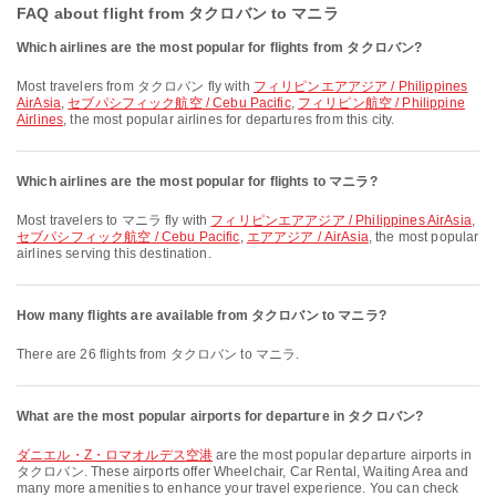
FAQ about flight from タクロバン to マニラ
Which airlines are the most popular for flights from タクロバン?
Most travelers from タクロバン fly with
フィリピンエアアジア / Philippines
AirAsia
,
セブパシフィック航空 / Cebu Pacific
,
フィリピン航空 / Philippine
Airlines
, the most popular airlines for departures from this city.
Which airlines are the most popular for flights to マニラ?
Most travelers to マニラ fly with
フィリピンエアアジア / Philippines AirAsia
,
セブパシフィック航空 / Cebu Pacific
,
エアアジア / AirAsia
, the most popular
airlines serving this destination.
How many flights are available from タクロバン to マニラ?
There are 26 flights from タクロバン to マニラ.
What are the most popular airports for departure in タクロバン?
ダニエル・Z・ロマオルデス空港
are the most popular departure airports in
タクロバン. These airports offer Wheelchair, Car Rental, Waiting Area and
many more amenities to enhance your travel experience. You can check