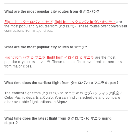
What are the most popular city routes from タクロバン?
flight from タクロバン to セブ
,
flight from タクロバン to ダバオシティ
are
the most popular city routes from タクロバン. These routes offer convenient
connections from major cities.
What are the most popular city routes to マニラ?
flight from セブ to マニラ
,
flight from イロイロ to マニラ
are the most
popular city routes to マニラ. These routes offer convenient connections
from major cities.
What time does the earliest flight from タクロバン to マニラ depart?
The earliest flight from タクロバン to マニラ with セブパシフィック航空 /
Cebu Pacific departs at 05:35. You can find this schedule and compare
other available flight options on Airpaz.
What time does the latest flight from タクロバン to マニラ using
depart?