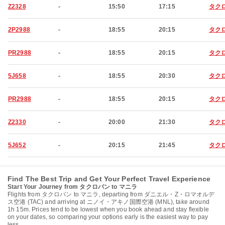
Z2328
-
15:50
17:15
タク
2P2988
-
18:55
20:15
タク
PR2988
-
18:55
20:15
タク
5J658
-
18:55
20:30
タク
PR2988
-
18:55
20:15
タク
Z2330
-
20:00
21:30
タク
5J652
-
20:15
21:45
タク
Find The Best Trip and Get Your Perfect Travel Experience
Start Your Journey from タクロバン to マニラ
Flights from タクロバン to マニラ, departing from ダニエル・Z・ロマオルデ
ス空港 (TAC) and arriving at ニノイ・アキノ国際空港 (MNL), take around
1h 15m. Prices tend to be lowest when you book ahead and stay flexible
on your dates, so comparing your options early is the easiest way to pay
less.