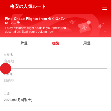
格安の人気ルート
Find Cheap Flights from タクロバン
to マニラ
Enjoy exclusive flight deals to your preferred
destination. Start your booking now!
片道
往復
周遊
出発地
出発地
到着地
目的地
出発
2026年8月8日(土)