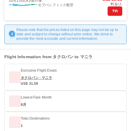
10月15日(木)
直行便
料金/人
セブパシフィック航空
予約
Please note that the prices listed on this page may not be up to
date and subject to change without prior notice. We strive to
provide the most accurate and current information.
Flight Information from タクロバン to マニラ
Exclusive Flight Deals
タクロバン - マニラ
US$ 31.59
Lowest Fare Month
9月
Total Destinations
1