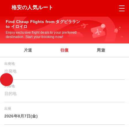
格安の人気ルート
Find Cheap Flights from タグビララン
to イロイロ
Enjoy exclusive flight deals to your preferred
destination. Start your booking now!
片道
往復
周遊
出発地
出発地
到着地
目的地
出発
2026年8月7日(金)