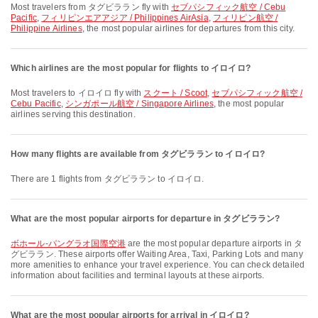
Most travelers from タグビララン fly with
セブパシフィック航空 / Cebu
Pacific
,
フィリピンエアアジア / Philippines AirAsia
,
フィリピン航空 /
Philippine Airlines
, the most popular airlines for departures from this city.
Which airlines are the most popular for flights to イロイロ?
Most travelers to イロイロ fly with
スクート / Scoot
,
セブパシフィック航空 /
Cebu Pacific
,
シンガポール航空 / Singapore Airlines
, the most popular
airlines serving this destination.
How many flights are available from タグビララン to イロイロ?
There are 1 flights from タグビララン to イロイロ.
What are the most popular airports for departure in タグビララン?
ボホール-パングラオ国際空港
are the most popular departure airports in タ
グビララン. These airports offer Waiting Area, Taxi, Parking Lots and many
more amenities to enhance your travel experience. You can check detailed
information about facilities and terminal layouts at these airports.
What are the most popular airports for arrival in イロイロ?