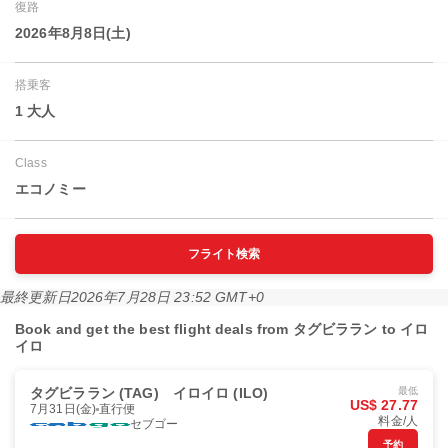
復路
2026年8月8日(土)
搭乗客
1 大人
Class
エコノミー
フライト検索
最終更新日
2026年7月28日 23:52 GMT+0
Book and get the best flight deals from タグビララン to イロ
イロ
タグビララン (TAG)
イロイロ (ILO)
最低
US$ 27.77
7月31日(金)
直行便
料金/人
セブゴー
予約