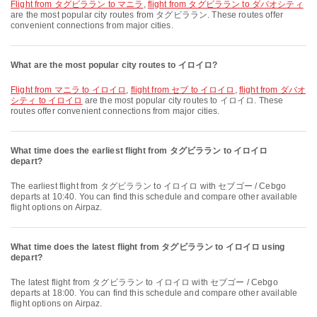
flight from タグビララン to マニラ
,
flight from タグビララン to ダバオシティ
are the most popular city routes from タグビララン. These routes offer
convenient connections from major cities.
What are the most popular city routes to イロイロ?
flight from マニラ to イロイロ
,
flight from セブ to イロイロ
,
flight from ダバオ
シティ to イロイロ
are the most popular city routes to イロイロ. These
routes offer convenient connections from major cities.
What time does the earliest flight from タグビララン to イロイロ
depart?
The earliest flight from タグビララン to イロイロ with セブゴー / Cebgo
departs at 10:40. You can find this schedule and compare other available
flight options on Airpaz.
What time does the latest flight from タグビララン to イロイロ using
depart?
The latest flight from タグビララン to イロイロ with セブゴー / Cebgo
departs at 18:00. You can find this schedule and compare other available
flight options on Airpaz.