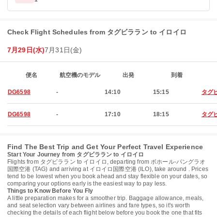
Check Flight Schedules from タグビララン to イロイロ
7月29日(水)
7月31日(金)
便名
航空機のモデル
出発
到着
DG6598
-
14:10
15:15
タグ
DG6598
-
17:10
18:15
タグ
Find The Best Trip and Get Your Perfect Travel Experience
Start Your Journey from タグビララン to イロイロ
Flights from タグビララン to イロイロ, departing from ボホール-パングラオ
国際空港 (TAG) and arriving at イロイロ国際空港 (ILO), take around . Prices
tend to be lowest when you book ahead and stay flexible on your dates, so
comparing your options early is the easiest way to pay less.
Things to Know Before You Fly
A little preparation makes for a smoother trip. Baggage allowance, meals,
and seat selection vary between airlines and fare types, so it's worth
checking the details of each flight below before you book the one that fits