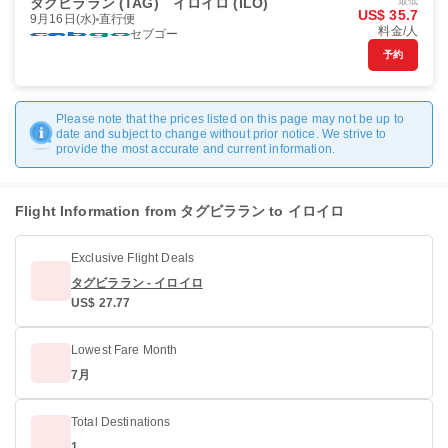
タグビララン (TAG)
イロイロ (ILO)
最低
US$ 35.7
9月16日(水)
直行便
料金/人
セブゴー
予約
Please note that the prices listed on this page may not be up to
date and subject to change without prior notice. We strive to
provide the most accurate and current information.
Flight Information from タグビララン to イロイロ
Exclusive Flight Deals
タグビララン - イロイロ
US$ 27.77
Lowest Fare Month
7月
Total Destinations
1