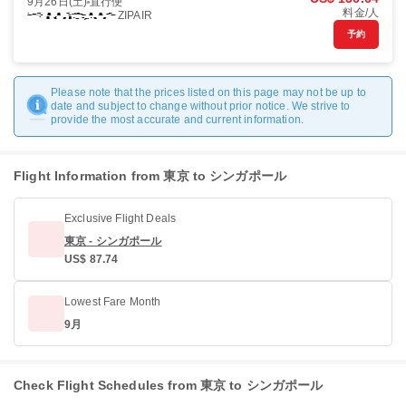
9月26日(土)
直行便
料金/人
ZIPAIR
予約
Please note that the prices listed on this page may not be up to
date and subject to change without prior notice. We strive to
provide the most accurate and current information.
Flight Information from 東京 to シンガポール
Exclusive Flight Deals
東京 - シンガポール
US$ 87.74
Lowest Fare Month
9月
Check Flight Schedules from 東京 to シンガポール