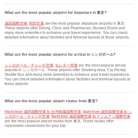
What are the most popular airports for departure in 東京?
成田国際空港
,
羽田空港
are the most popular departure airports in 東京.
These airports offer Dining, Clinic and Pharmacies, Nursery Room and
many more amenities to enhance your travel experience. You can check
detailed information about facilities and terminal layouts at these airports.
What are the most popular airports for arrival in シンガポール?
シンガポール・チャンギ空港
,
セレター空港
are the most popular arrival
airports in シンガポール. These airports offer Smoking Area, Car Rental,
Shuttle Bus and many more amenities to enhance your travel experience.
You can check detailed information about facilities and terminal layouts at
these airports.
What are the most popular airport routes from 東京?
flight from 成田国際空港 to 台湾桃園国際空港
,
flight from 成田国際空港 to シ
ンガポール・チャンギ空港
,
flight from 成田国際空港 to ドンムアン国際空港
are the most popular airport routes from 東京. These routes offer
convenient connections for your trip.