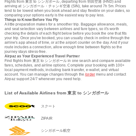
Flights from 東京 to シンガポール, departing from 羽田空港 (HND) and
arriving at シンガポール・チャンギ空港 (SIN), take around 7h 5m. Prices
tend to be lowest when you book ahead and stay flexible on your dates, so
comparing your options early is the easiest way to pay less.
Things to Know Before You Fly
A little preparation makes for a smoother trip. Baggage allowance, meals,
and seat selection vary between airlines and fare types, so it's worth
checking the details of each flight below before you book the one that fits
your trip. Once you've booked, you can usually check in online through the
airline's app ahead of time, or at the airport counter on the day. And if your
route includes a connection, allow enough time between flights so the
journey stays stress-free.
Airpaz as Your Experienced Travel Partner
Find flights from 東京 to シンガポール in one search and compare available
fares, schedules, and airline options. Complete your booking with 100+
local payment methods, including bank transfer, e-wallet, and virtual
account. You can manage changes through the
/order
menu and contact
Airpaz support 24/7 whenever you need help.
List of Available Airlines from 東京 to シンガポール
スクート
ZIPAIR
シンガポール航空