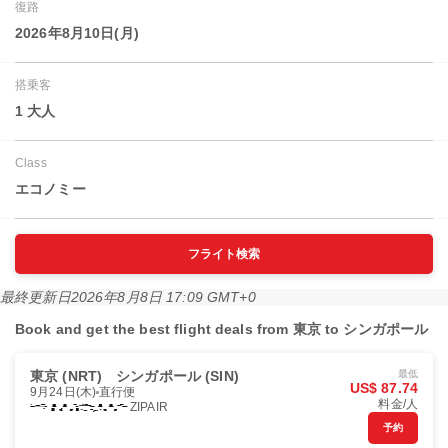
復路
2026年8月10日(月)
搭乗客
1 大人
Class
エコノミー
フライト検索
最終更新日
2026年8月8日 17:09 GMT+0
Book and get the best flight deals from 東京 to シンガポール
東京 (NRT)
シンガポール (SIN)
最低
US$ 87.74
9月24日(木)
直行便
料金/人
ZIPAIR
予約