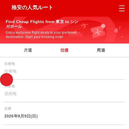
格安の人気ルート
Find Cheap Flights from 東京 to シン
ガポール
Enjoy exclusive flight deals to your preferred
destination. Start your booking now!
片道
往復
周遊
出発地
出発地
到着地
目的地
出発
2026年8月9日(日)