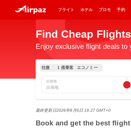
フライト
ホテル
プロモ
予約
Find Cheap Fli
Enjoy exclusive flight deals to
往復
1 搭乗客
エコノミー
出発地
最終更新日
2026年8月6日 19:27 GMT+0
Book and get the best f