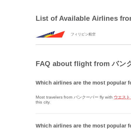
List of Available Airlin
フィリピン航空
FAQ about flight from
Which airlines are the most popula
Most travelers from バンクーバー fly with
ウエストジ
this city.
Which airlines are the most popular 