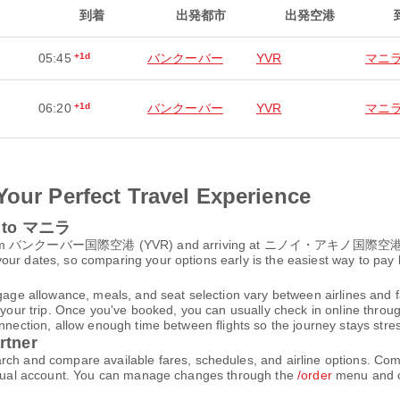
到着
出発都市
出発空港
05:45
+1d
バンクーバー
YVR
マニ
06:20
+1d
バンクーバー
YVR
マニ
Your Perfect Travel Experience
ー to マニラ
rom バンクーバー国際空港 (YVR) and arriving at ニノイ・アキノ国際空港 (MNL),
ur dates, so comparing your options early is the easiest way to pay 
gage allowance, meals, and seat selection vary between airlines and fa
 your trip. Once you've booked, you can usually check in online through
nnection, allow enough time between flights so the journey stays stres
rtner
and compare available fares, schedules, and airline options. Comp
virtual account. You can manage changes through the
/order
menu and c