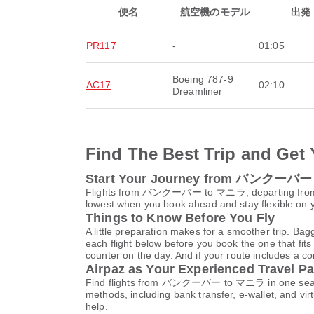
便名
航空機のモデル
出発
PR117
-
01:05
Boeing 787-9
AC17
02:10
Dreamliner
Find The Best Trip and Get 
Start Your Journey from バンクーバ
Flights from バンクーバー to マニラ, departing f
lowest when you book ahead and stay flexible on yo
Things to Know Before You Fly
A little preparation makes for a smoother trip. Bag
each flight below before you book the one that fits
counter on the day. And if your route includes a co
Airpaz as Your Experienced Travel Pa
Find flights from バンクーバー to マニラ in one search 
methods, including bank transfer, e-wallet, and 
help.