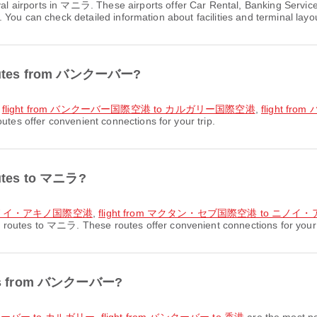
val airports in マニラ. These airports offer Car Rental, Banking Serv
You can check detailed information about facilities and terminal layou
t routes from バンクーバー?
,
flight from バンクーバー国際空港 to カルガリー国際空港
,
flight f
s offer convenient connections for your trip.
routes to マニラ?
o ニノイ・アキノ国際空港
,
flight from マクタン・セブ国際空港 to ニノ
t routes to マニラ. These routes offer convenient connections for your 
outes from バンクーバー?