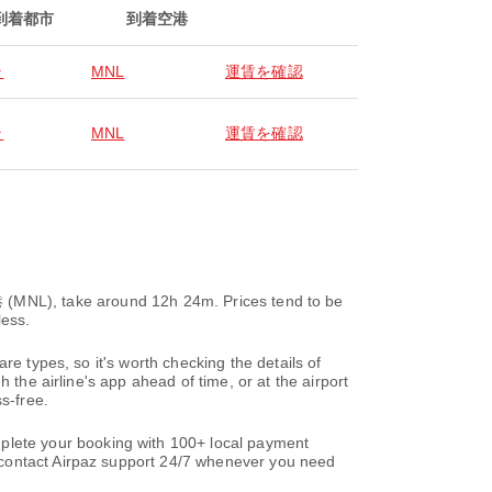
到着都市
到着空港
ラ
MNL
運賃を確認
ラ
MNL
運賃を確認
 take around 12h 24m. Prices tend to be
less.
re types, so it's worth checking the details of
 the airline's app ahead of time, or at the airport
s-free.
lete your booking with 100+ local payment
ontact Airpaz support 24/7 whenever you need