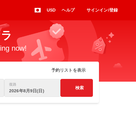
USD
ヘルプ
サインイン/登録
ニラ
king now!
予約リストを表示
復路
検索
2026年8月9日(日)