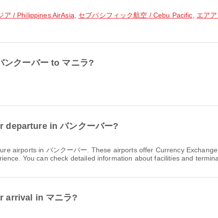
Philippines AirAsia
,
セブパシフィック航空 / Cebu Pacific
,
エアアジア
from バンクーバー to マニラ?
s for departure in バンクーバー?
ture airports in バンクーバー. These airports offer Currency Exchange 
nce. You can check detailed information about facilities and terminal
or arrival in マニラ?