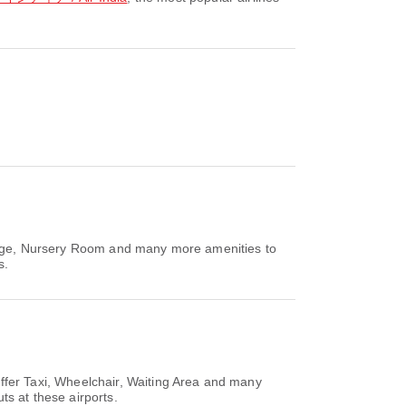
ge, Nursery Room and many more amenities to
s.
fer Taxi, Wheelchair, Waiting Area and many
ts at these airports.