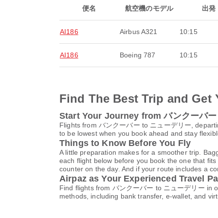
便名
航空機のモデル
出発
AI186
Airbus A321
10:15
AI186
Boeing 787
10:15
Find The Best Trip and Get 
Start Your Journey from バンクー
Flights from バンクーバー to ニューデリー, departi
to be lowest when you book ahead and stay flexible
Things to Know Before You Fly
A little preparation makes for a smoother trip. Bag
each flight below before you book the one that fits
counter on the day. And if your route includes a co
Airpaz as Your Experienced Travel Pa
Find flights from バンクーバー to ニューデリー in one sear
methods, including bank transfer, e-wallet, and 