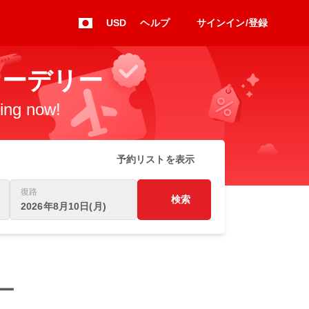
USD
ヘルプ
サインイン/登録
 ニューデリー
king now!
予約リストを表示
復路
検索
2026年8月10日(月)
リー