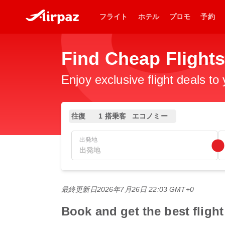
フライト
ホテル
プロモ
予約
Find Cheap Fli
Enjoy exclusive flight deals to
往復
1 搭乗客
エコノミー
出発地
最終更新日
2026年7月26日 22:03 GMT+0
Book and get the best 