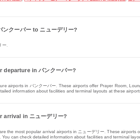
 from バンクーバー to ニューデリー?
デリー.
s for departure in バンクーバー?
rture airports in バンクーバー. These airports offer Prayer Room, Loun
led information about facilities and terminal layouts at these airport
 for arrival in ニューデリー?
are the most popular arrival airports in ニューデリー. These airports of
You can check detailed information about facilities and terminal layou