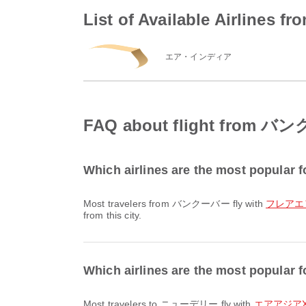
List of Available Airl
エア・インディア
FAQ about flight fro
Which airlines are the most popula
Most travelers from バンクーバー fly with
フレアエア / 
from this city.
Which airlines are the most popula
Most travelers to ニューデリー fly with
エアアジアX /