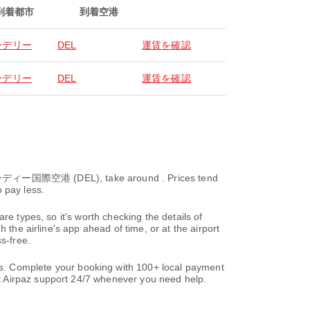
到着都市
到着空港
ーデリー
DEL
運賃を確認
ーデリー
DEL
運賃を確認
国際空港 (DEL), take around . Prices tend
 pay less.
re types, so it's worth checking the details of
 the airline's app ahead of time, or at the airport
s-free.
 Complete your booking with 100+ local payment
t Airpaz support 24/7 whenever you need help.