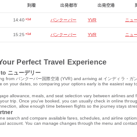
到着
出発都市
出発空港
14:40
+1d
バンクーバー
YVR
ニュ
15:25
+1d
バンクーバー
YVR
ニュ
Your Perfect Travel Experience
バー to ニューデリー
ng from バンクーバー国際空港 (YVR) and arriving at インディラ・ガンディー
 on your dates, so comparing your options early is the easiest way to
gage allowance, meals, and seat selection vary between airlines and fa
 your trip. Once you've booked, you can usually check in online through
nnection, allow enough time between flights so the journey stays stres
rtner
ch and compare available fares, schedules, and airline options.
virtual account. You can manage changes through the menu and contac