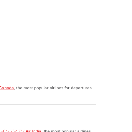
Canada
, the most popular airlines for departures
ンディア / Air India
, the most popular airlines