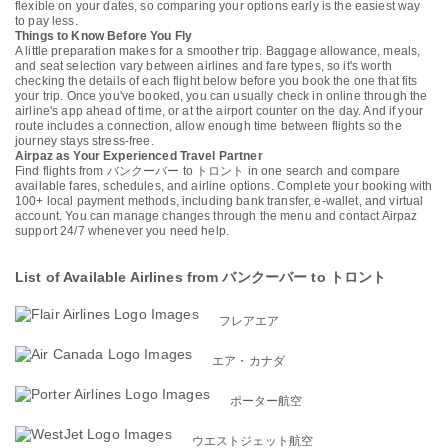
flexible on your dates, so comparing your options early is the easiest way
to pay less.
Things to Know Before You Fly
A little preparation makes for a smoother trip. Baggage allowance, meals,
and seat selection vary between airlines and fare types, so it's worth
checking the details of each flight below before you book the one that fits
your trip. Once you've booked, you can usually check in online through the
airline's app ahead of time, or at the airport counter on the day. And if your
route includes a connection, allow enough time between flights so the
journey stays stress-free.
Airpaz as Your Experienced Travel Partner
Find flights from バンクーバー to トロント in one search and compare
available fares, schedules, and airline options. Complete your booking with
100+ local payment methods, including bank transfer, e-wallet, and virtual
account. You can manage changes through the menu and contact Airpaz
support 24/7 whenever you need help.
List of Available Airlines from バンクーバー to トロント
フレアエア
エア・カナダ
ポーター航空
ウエストジェット航空