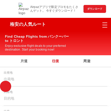
Airpazアプリで限定プロモをたくさ
ダウンロード
んゲット。 今すぐダウンロード！
格安の人気ルート
Find Cheap Flights from バンクーバー
to トロント
Enjoy exclusive flight deals to your preferred
destination. Start your booking now!
片道
往復
周遊
出発地
出発地
到着地
目的地