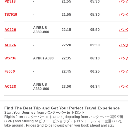
PD318
-
21:55
05:30
バン
TS7919
-
21:55
05:30
バン
AIRBUS
AC126
22:15
05:50
バン
A380-800
AC126
-
22:20
05:50
バン
WS736
Airbus A380
22:35
06:10
バン
F8600
-
22:45
06:25
バン
AIRBUS
AC128
23:00
06:34
バン
A380-800
Find The Best Trip and Get Your Perfect Travel Experience
Start Your Journey from バンクーバー to トロント
Flights from バンクーバー to トロント, departing from バンクーバー国際空港
(YVR) and arriving at ビリー・ビショップ・トロント・シティー空港 (YTZ),
take around . Prices tend to be lowest when you book ahead and stay