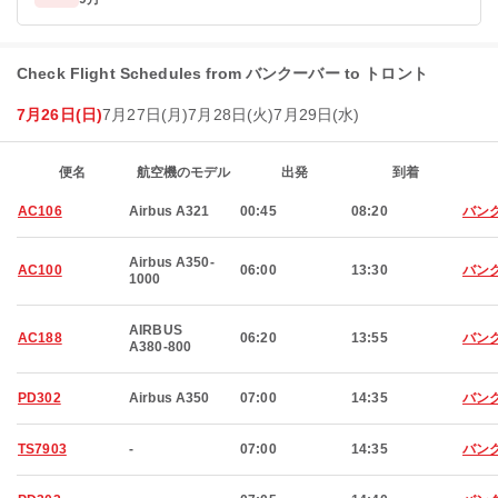
Check Flight Schedules from バンクーバー to トロント
7月26日(日)
7月27日(月)
7月28日(火)
7月29日(水)
便名
航空機のモデル
出発
到着
AC106
Airbus A321
00:45
08:20
バン
Airbus A350-
AC100
06:00
13:30
バン
1000
AIRBUS
AC188
06:20
13:55
バン
A380-800
PD302
Airbus A350
07:00
14:35
バン
TS7903
-
07:00
14:35
バン