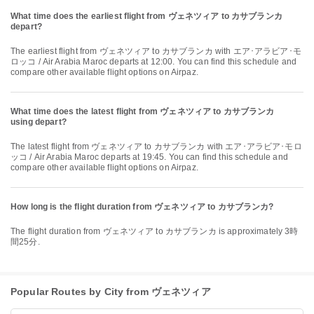
What time does the earliest flight from ヴェネツィア to カサブランカ
depart?
The earliest flight from ヴェネツィア to カサブランカ with エア･アラビア･モ
ロッコ / Air Arabia Maroc departs at 12:00. You can find this schedule and
compare other available flight options on Airpaz.
What time does the latest flight from ヴェネツィア to カサブランカ
using depart?
The latest flight from ヴェネツィア to カサブランカ with エア･アラビア･モロ
ッコ / Air Arabia Maroc departs at 19:45. You can find this schedule and
compare other available flight options on Airpaz.
How long is the flight duration from ヴェネツィア to カサブランカ?
The flight duration from ヴェネツィア to カサブランカ is approximately 3時
間25分.
Popular Routes by City from ヴェネツィア