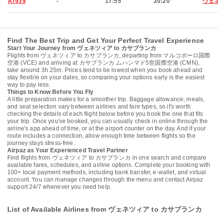
AT939
-
17:55
20:20
ヴェ
Find The Best Trip and Get Your Perfect Travel Experience
Start Your Journey from ヴェネツィア to カサブランカ
Flights from ヴェネツィア to カサブランカ, departing from マルコポーロ国際
空港 (VCE) and arriving at カサブランカ ムハンマド5世国際空港 (CMN),
take around 3h 25m. Prices tend to be lowest when you book ahead and
stay flexible on your dates, so comparing your options early is the easiest
way to pay less.
Things to Know Before You Fly
A little preparation makes for a smoother trip. Baggage allowance, meals,
and seat selection vary between airlines and fare types, so it's worth
checking the details of each flight below before you book the one that fits
your trip. Once you've booked, you can usually check in online through the
airline's app ahead of time, or at the airport counter on the day. And if your
route includes a connection, allow enough time between flights so the
journey stays stress-free.
Airpaz as Your Experienced Travel Partner
Find flights from ヴェネツィア to カサブランカ in one search and compare
available fares, schedules, and airline options. Complete your booking with
100+ local payment methods, including bank transfer, e-wallet, and virtual
account. You can manage changes through the menu and contact Airpaz
support 24/7 whenever you need help.
List of Available Airlines from ヴェネツィア to カサブランカ