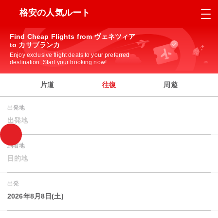
格安の人気ルート
Find Cheap Flights from ヴェネツィア
to カサブランカ
Enjoy exclusive flight deals to your preferred
destination. Start your booking now!
片道
往復
周遊
出発地
出発地
到着地
目的地
出発
2026年8月8日(土)