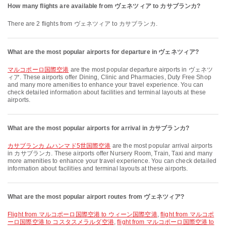
How many flights are available from ヴェネツィア to カサブランカ?
There are 2 flights from ヴェネツィア to カサブランカ.
What are the most popular airports for departure in ヴェネツィア?
マルコポーロ国際空港
are the most popular departure airports in ヴェネツ
ィア. These airports offer Dining, Clinic and Pharmacies, Duty Free Shop
and many more amenities to enhance your travel experience. You can
check detailed information about facilities and terminal layouts at these
airports.
What are the most popular airports for arrival in カサブランカ?
カサブランカ ムハンマド5世国際空港
are the most popular arrival airports
in カサブランカ. These airports offer Nursery Room, Train, Taxi and many
more amenities to enhance your travel experience. You can check detailed
information about facilities and terminal layouts at these airports.
What are the most popular airport routes from ヴェネツィア?
flight from マルコポーロ国際空港 to ウィーン国際空港
,
flight from マルコポ
ーロ国際空港 to コスタスメラルダ空港
,
flight from マルコポーロ国際空港 to