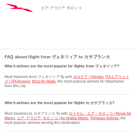
エア･アラビア･モロッコ
FAQ about flight from ヴェネツィア to カサブランカ
Which airlines are the most popular for flights from ヴェネツィア?
Most travelers from ヴェネツィア fly with
ボロテア / Volotea
,
ITAエアウェイ
ズ / ITA Airways
,
Wizz Air Malta
, the most popular airlines for departures
from this city.
Which airlines are the most popular for flights to カサブランカ?
Most travelers to カサブランカ fly with
ロイヤル・エア・モロッコ / Royal Air
Maroc
,
エア･アラビア･モロッコ / Air Arabia Maroc
,
Pegasus Airlines
, the
most popular airlines serving this destination.