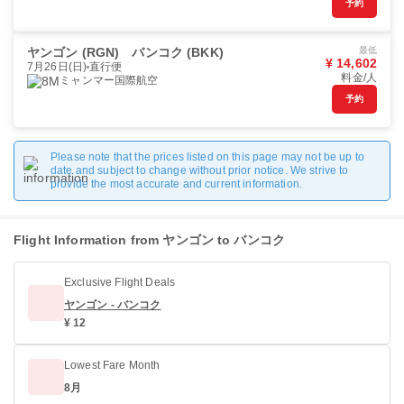
予約
ヤンゴン (RGN)
バンコク (BKK)
最低
¥ 14,602
7月26日(日)
直行便
料金/人
ミャンマー国際航空
予約
Please note that the prices listed on this page may not be up to
date and subject to change without prior notice. We strive to
provide the most accurate and current information.
Flight Information from ヤンゴン to バンコク
Exclusive Flight Deals
ヤンゴン - バンコク
¥ 12
Lowest Fare Month
8月