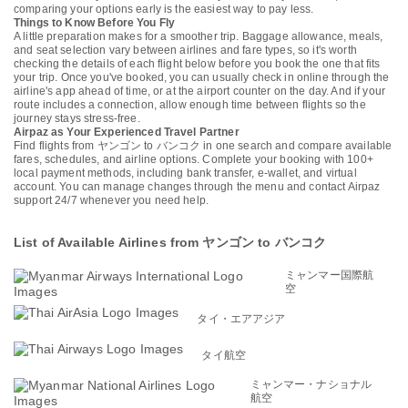
comparing your options early is the easiest way to pay less.
Things to Know Before You Fly
A little preparation makes for a smoother trip. Baggage allowance, meals,
and seat selection vary between airlines and fare types, so it's worth
checking the details of each flight below before you book the one that fits
your trip. Once you've booked, you can usually check in online through the
airline's app ahead of time, or at the airport counter on the day. And if your
route includes a connection, allow enough time between flights so the
journey stays stress-free.
Airpaz as Your Experienced Travel Partner
Find flights from ヤンゴン to バンコク in one search and compare available
fares, schedules, and airline options. Complete your booking with 100+
local payment methods, including bank transfer, e-wallet, and virtual
account. You can manage changes through the menu and contact Airpaz
support 24/7 whenever you need help.
List of Available Airlines from ヤンゴン to バンコク
ミャンマー国際航
空
タイ・エアアジア
タイ航空
ミャンマー・ナショナル
航空