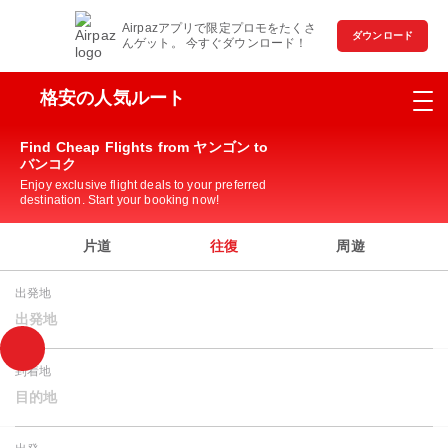
Airpazアプリで限定プロモをたくさ
ダウンロード
んゲット。 今すぐダウンロード！
格安の人気ルート
Find Cheap Flights from ヤンゴン to
バンコク
Enjoy exclusive flight deals to your preferred
destination. Start your booking now!
片道
往復
周遊
出発地
出発地
到着地
目的地