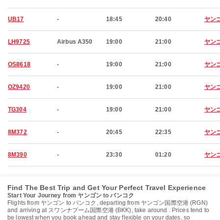
UB17
-
18:45
20:40
ヤン
LH9725
Airbus A350
19:00
21:00
ヤン
OS8618
-
19:00
21:00
ヤン
OZ9420
-
19:00
21:00
ヤン
TG304
-
19:00
21:00
ヤン
8M372
-
20:45
22:35
ヤン
8M390
-
23:30
01:20
ヤン
Find The Best Trip and Get Your Perfect Travel Experience
Start Your Journey from ヤンゴン to バンコク
Flights from ヤンゴン to バンコク, departing from ヤンゴン国際空港 (RGN)
and arriving at スワンナプーム国際空港 (BKK), take around . Prices tend to
be lowest when you book ahead and stay flexible on your dates, so