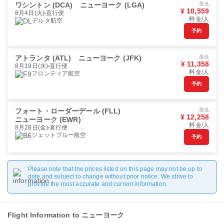
ワシントン (DCA)
ニューヨーク (LGA)
最低
¥ 10,559
8月4日(火)
直行便
料金/人
デルタ航空
予約
アトランタ (ATL)
ニューヨーク (JFK)
最低
¥ 11,358
8月19日(水)
直行便
料金/人
フロンティア航空
予約
フォート・ローダーデール (FLL)
最低
¥ 12,258
ニューヨーク (EWR)
料金/人
8月28日(金)
直行便
ジェットブルー航空
予約
Please note that the prices listed on this page may not be up to
date and subject to change without prior notice. We strive to
provide the most accurate and current information.
Flight Information to ニューヨーク