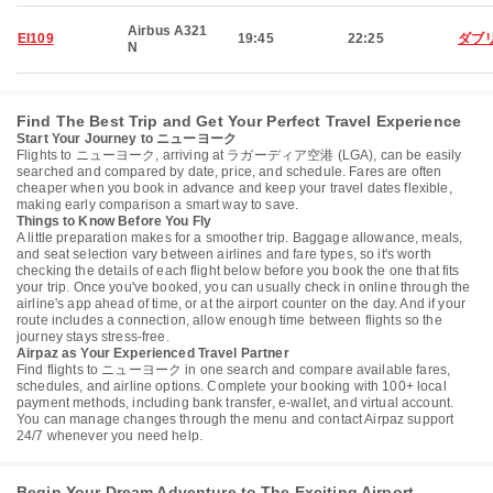
Airbus A321
EI109
19:45
22:25
ダブ
N
Find The Best Trip and Get Your Perfect Travel Experience
Start Your Journey to ニューヨーク
Flights to ニューヨーク, arriving at ラガーディア空港 (LGA), can be easily
searched and compared by date, price, and schedule. Fares are often
cheaper when you book in advance and keep your travel dates flexible,
making early comparison a smart way to save.
Things to Know Before You Fly
A little preparation makes for a smoother trip. Baggage allowance, meals,
and seat selection vary between airlines and fare types, so it's worth
checking the details of each flight below before you book the one that fits
your trip. Once you've booked, you can usually check in online through the
airline's app ahead of time, or at the airport counter on the day. And if your
route includes a connection, allow enough time between flights so the
journey stays stress-free.
Airpaz as Your Experienced Travel Partner
Find flights to ニューヨーク in one search and compare available fares,
schedules, and airline options. Complete your booking with 100+ local
payment methods, including bank transfer, e-wallet, and virtual account.
You can manage changes through the menu and contact Airpaz support
24/7 whenever you need help.
Begin Your Dream Adventure to The Exciting Airport