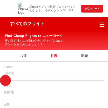
Airpazアプリで限定プロモをたくさ
ダウンロード
んゲット。 今すぐダウンロード！
すべてのフライト
Find Cheap Flights to ニューヨーク
夢の目的地への格安航空券。今すぐAirpazで
チケットを予約しましょう！
片道
往復
周遊
出発地
出発地
到着地
目的地
出発