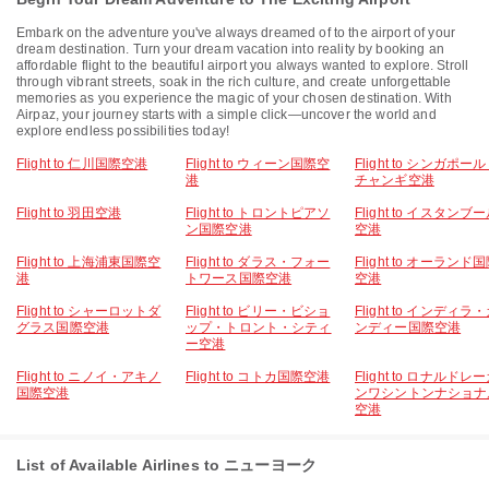
Embark on the adventure you've always dreamed of to the airport of your
dream destination. Turn your dream vacation into reality by booking an
affordable flight to the beautiful airport you always wanted to explore. Stroll
through vibrant streets, soak in the rich culture, and create unforgettable
memories as you experience the magic of your chosen destination. With
Airpaz, your journey starts with a simple click—uncover the world and
explore endless possibilities today!
Flight to 仁川国際空港
Flight to ウィーン国際空
Flight to シンガポー
港
チャンギ空港
Flight to 羽田空港
Flight to トロントピアソ
Flight to イスタンブ
ン国際空港
空港
Flight to 上海浦東国際空
Flight to ダラス・フォー
Flight to オーランド
港
トワース国際空港
空港
Flight to シャーロットダ
Flight to ビリー・ビショ
Flight to インディラ
グラス国際空港
ップ・トロント・シティ
ンディー国際空港
ー空港
Flight to ニノイ・アキノ
Flight to コトカ国際空港
Flight to ロナルドレ
国際空港
ンワシントンナショナ
空港
List of Available Airlines to ニューヨーク