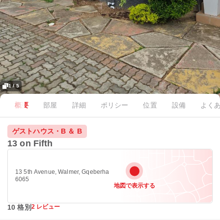
1 / 5
概要
部屋
詳細
ポリシー
位置
設備
よく
ゲストハウス・B ＆ B
13 on Fifth
13 5th Avenue, Walmer, Gqeberha
6065
地図で表示する
10 格別
2 レビュー