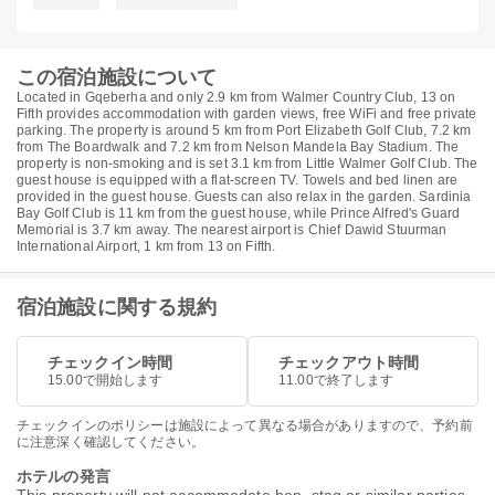
この宿泊施設について
Located in Gqeberha and only 2.9 km from Walmer Country Club, 13 on
Fifth provides accommodation with garden views, free WiFi and free private
parking. The property is around 5 km from Port Elizabeth Golf Club, 7.2 km
from The Boardwalk and 7.2 km from Nelson Mandela Bay Stadium. The
property is non-smoking and is set 3.1 km from Little Walmer Golf Club. The
guest house is equipped with a flat-screen TV. Towels and bed linen are
provided in the guest house. Guests can also relax in the garden. Sardinia
Bay Golf Club is 11 km from the guest house, while Prince Alfred's Guard
Memorial is 3.7 km away. The nearest airport is Chief Dawid Stuurman
International Airport, 1 km from 13 on Fifth.
宿泊施設に関する規約
チェックイン時間
チェックアウト時間
15.00で開始します
11.00で終了します
チェックインのポリシーは施設によって異なる場合がありますので、予約前
に注意深く確認してください。
ホテルの発言