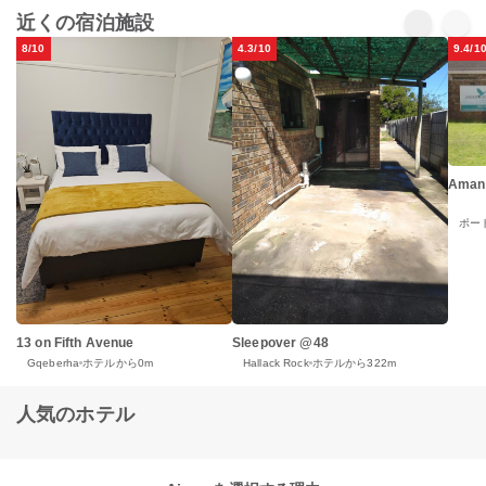
近くの宿泊施設
8/10
4.3/10
9.4/1
Amani
ポー
13 on Fifth Avenue
Sleepover @48
Gqeberha
ホテルから0m
Hallack Rock
ホテルから322m
人気のホテル