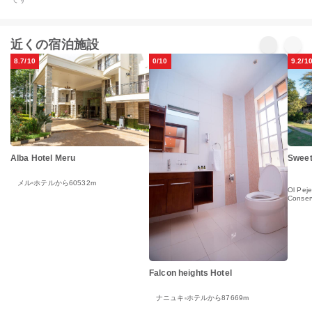
近くの宿泊施設
8.7/10
0/10
9.2/1
Alba Hotel Meru
Sweet
メル
ホテルから60532m
Ol Peje
Conser
Falcon heights Hotel
ナニュキ
ホテルから87669m