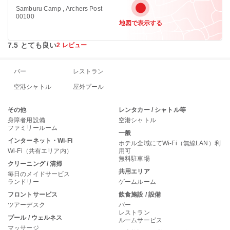
Samburu Camp , Archers Post
00100
地図で表示する
7.5 とても良い
2 レビュー
バー
レストラン
空港シャトル
屋外プール
その他
レンタカー / シャトル等
身障者用設備
空港シャトル
ファミリールーム
一般
インターネット・Wi-Fi
ホテル全域にてWi-Fi（無線LAN）利
Wi-Fi（共有エリア内）
用可
無料駐車場
クリーニング / 清掃
共用エリア
毎日のメイドサービス
ランドリー
ゲームルーム
フロントサービス
飲食施設 / 設備
ツアーデスク
バー
レストラン
プール / ウェルネス
ルームサービス
マッサージ