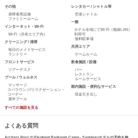
その他
レンタカー / シャトル等
身障者用設備
空港シャトル
ファミリールーム
一般
インターネット・Wi-Fi
ホテル全域にてWi-Fi（無線LAN）
Wi-Fi（共有エリア内）
利用可
無料駐車場
クリーニング / 清掃
共用エリア
毎日のメイドサービス
ランドリー
ゲームルーム
フロントサービス
飲食施設 / 設備
ツアーデスク
バー
レストラン
プール / ウェルネス
ルームサービス
マッサージ
館内施設・便利なサービス
スパラウンジ/リラクゼーション・
コーナー
現金引き出し
屋外プール
すべての施設を見る
よくある質問
Archers Post の Elephant Bedroom Camp - Samburuホテルの予約を無