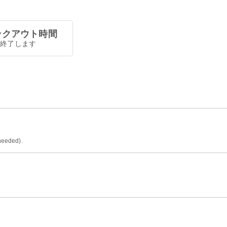
ックアウト時間
0で終了します
 needed).