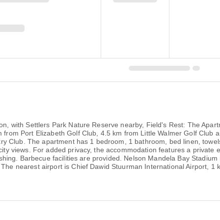
gion, with Settlers Park Nature Reserve nearby, Field's Rest: The Apa
km from Port Elizabeth Golf Club, 4.5 km from Little Walmer Golf Club
 Club. The apartment has 1 bedroom, 1 bathroom, bed linen, towels, a
 city views. For added privacy, the accommodation features a private e
 fishing. Barbecue facilities are provided. Nelson Mandela Bay Stadium
. The nearest airport is Chief Dawid Stuurman International Airport, 