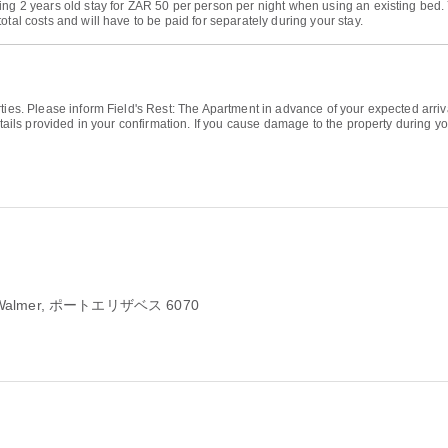
ing 2 years old stay for ZAR 50 per person per night when using an existing bed
tal costs and will have to be paid for separately during your stay.
rties. Please inform Field's Rest: The Apartment in advance of your expected arr
details provided in your confirmation. If you cause damage to the property during 
 Walmer, ポートエリザベス 6070