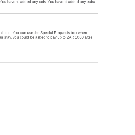
. You haven't added any cots. You haven't added any extra
ival time. You can use the Special Requests box when
your stay, you could be asked to pay up to ZAR 1000 after