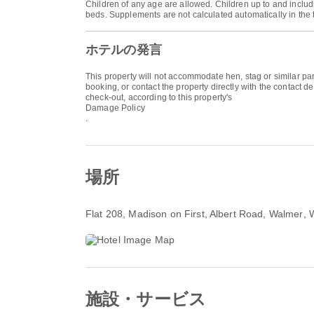
Children of any age are allowed. Children up to and includ
beds. Supplements are not calculated automatically in the to
ホテルの発言
This property will not accommodate hen, stag or similar pa
booking, or contact the property directly with the contact 
check-out, according to this property's
Damage Policy
.
場所
Flat 208, Madison on First, Albert Road, Walmer
,
施設・サービス