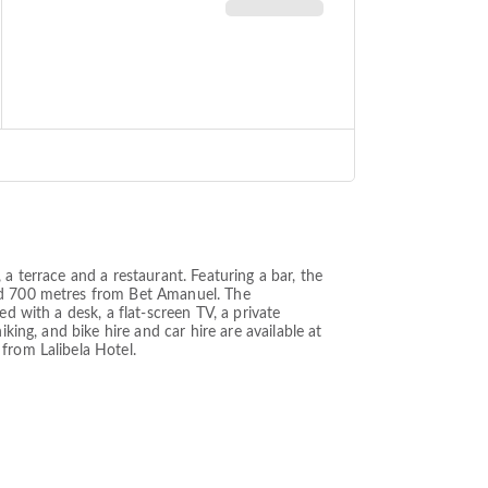
a terrace and a restaurant. Featuring a bar, the
and 700 metres from Bet Amanuel. The
d with a desk, a flat-screen TV, a private
king, and bike hire and car hire are available at
from Lalibela Hotel.