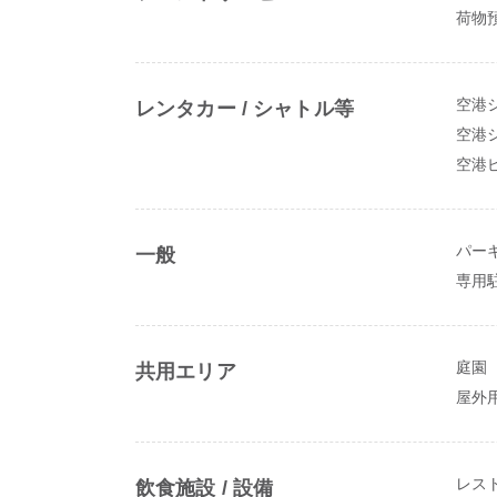
荷物
レンタカー / シャトル等
空港
空港シ
空港
一般
パー
専用
共用エリア
庭園
屋外
飲食施設 / 設備
レス