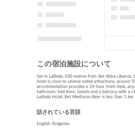
この宿泊施設について
Set in Lalībela, 600 metres from Bet Abba Libanos, L
hotel is close to several noted attractions, aroun
accommodation provides a 24-hour front desk, airport
bathroom, bed linen, towels and a balcony with a city
Lalibela Hotel. Bet Medhane Alem is less than 1 km 
話されている言語
English, Bulgarian