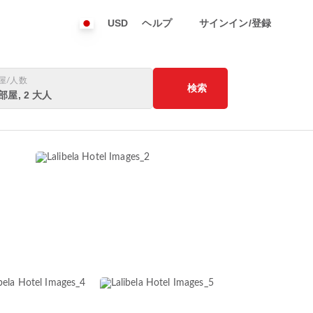
USD
ヘルプ
サインイン/登録
屋/人数
検索
 部屋, 2 大人