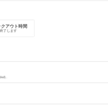
ックアウト時間
0で終了します
eded).