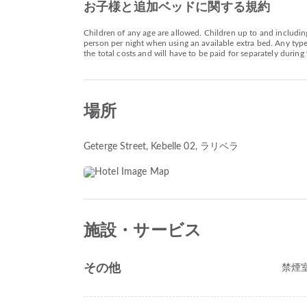
お子様と追加ベッドに関する規約
Children of any age are allowed. Children up to and includin
person per night when using an available extra bed. Any typ
the total costs and will have to be paid for separately during 
場所
Geterge Street, Kebelle 02
, ラリベラ
施設・サービス
その他
禁煙