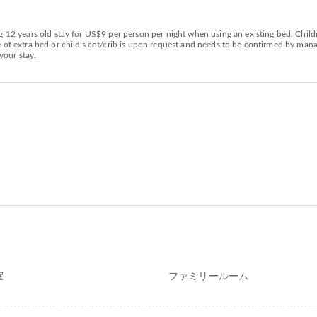
g 12 years old stay for US$9 per person per night when using an existing bed. Child
e of extra bed or child's cot/crib is upon request and needs to be confirmed by ma
your stay.
室
ファミリールーム