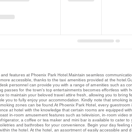
es and features at Phoenix Park Hotel.Maintain seamless communicatio
e accessible, thanks to the taxi amenities provided at the hotel.Gues
ont desk personnel can provide you with a range of amenities such as c
passes for the town's top entertainments becomes effortless with hotel
e to maintain your beloved travel attire fresh, allowing you to bring 
 you to fully enjoy your accommodation. Kindly note that smoking is pr
 smoking zones can be found.At Phoenix Park Hotel, every guestroom i
ce at hotel with the knowledge that certain rooms are equipped with l
oast in-room amusement features such as television, in-room video s
efrigerator, a coffee or tea maker and mini bar is available to cater t
toiletries and bathrobes for your convenience. Begin your day feeling 
 within the hotel. At the hotel, an assortment of easily accessible and 