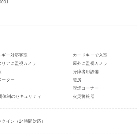
0001
ルギー対応客室
カードキーで入室
エリアに監視カメラ
屋外に監視カメラ
室
身障者用設備
ベーター
暖房
喫煙コーナー
時間体制のセキュリティ
火災警報器
ックイン（24時間対応）