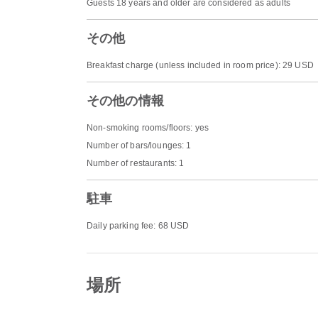
Guests 18 years and older are considered as adults
その他
Breakfast charge (unless included in room price): 29 USD
その他の情報
Non-smoking rooms/floors: yes
Number of bars/lounges: 1
Number of restaurants: 1
駐車
Daily parking fee: 68 USD
場所