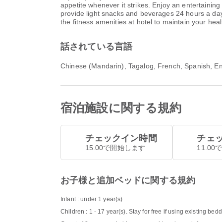
appetite whenever it strikes. Enjoy an entertainin
provide light snacks and beverages 24 hours a day.
the fitness amenities at hotel to maintain your hea
話されている言語
Chinese (Mandarin), Tagalog, French, Spanish, En
宿泊施設に関する規約
チェックイン時間
チェ
15.00で開始します
11.0
お子様と追加ベッドに関する規約
Infant : under 1 year(s)
Children : 1 - 17 year(s). Stay for free if using existing bed