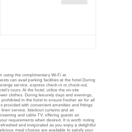
n using the complimentary Wi-Fi at
ts can avail parking facilities at the hotel.During
oncierge service, express check-in or check-out,
's tours. At the hotel, utilize the on-site
fewer clothes. During leisurely days and evenings,
ohibited in the hotel to ensure fresher air for all
s provided with convenient amenities and fittings
inen service, blackout curtains and air
treaming and cable TV, offering guests an
o your requirements when desired. It is worth noting
refreshed and invigorated as you enjoy a delightful
delicious meal choices are available to satisfy your