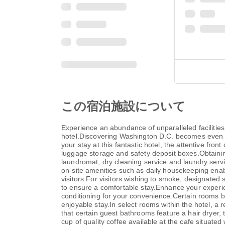
この宿泊施設について
Experience an abundance of unparalleled faciliti
hotel.Discovering Washington D.C. becomes even mor
your stay at this fantastic hotel, the attentive fr
luggage storage and safety deposit boxes.Obtaining 
laundromat, dry cleaning service and laundry servic
on-site amenities such as daily housekeeping enable
visitors.For visitors wishing to smoke, designated
to ensure a comfortable stay.Enhance your experien
conditioning for your convenience.Certain rooms b
enjoyable stay.In select rooms within the hotel, a r
that certain guest bathrooms feature a hair dryer, 
cup of quality coffee available at the cafe situated