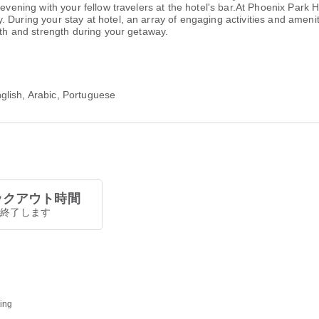
g evening with your fellow travelers at the hotel's bar.At Phoenix Par
 During your stay at hotel, an array of engaging activities and ameni
lth and strength during your getaway.
glish, Arabic, Portuguese
ックアウト時間
0で終了します
ding