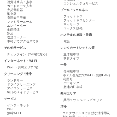
視覚補助具：点字
コンシェルジュサービス
カードキーで入室
火災警報器
プール / ウェルネス
消火器
フィットネス
身障者用設備
フィットネスセンター
ファミリールーム
マッサージ
エレベーター
ワックス脱毛
全館禁煙
冷房
ホステルの施設・設備
喫煙コーナー
車椅子でアクセスでき
電話
その他サービス
レンタカー / シャトル等
チェックイン（24時間対応）
立体駐車場
朝食タイプ
インターネット・Wi-Fi
一般
Wi-Fi（共有エリア内）
専用駐車場
クリーニング / 清掃
ホテル全域にてWi-Fi（無線LAN）
利用可
ランドリー
パーキング
ドライクリーニング
敷地内駐車場
アイロンサービス
毎日のメイドサービス
共用エリア
サービス
共用ラウンジ/テレビエリア
インターネット
清掃
Wi-Fi
無料Wi-Fi
コロナウイルスに有効な清掃用洗
剤を使用している