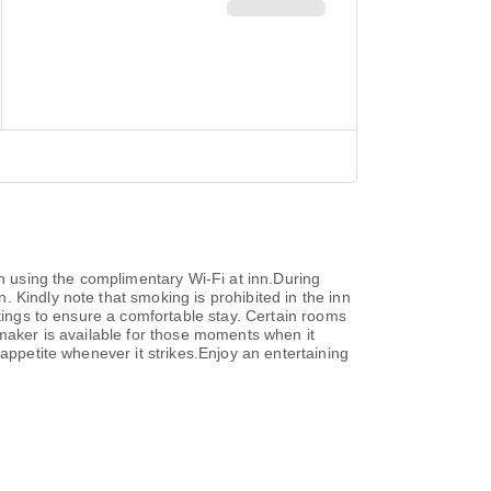
 using the complimentary Wi-Fi at inn.During
 Kindly note that smoking is prohibited in the inn
ttings to ensure a comfortable stay. Certain rooms
 maker is available for those moments when it
appetite whenever it strikes.Enjoy an entertaining