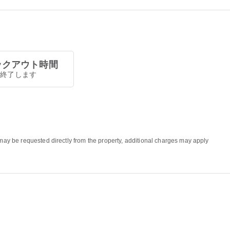
ックアウト時間
0で終了します
 may be requested directly from the property, additional charges may apply