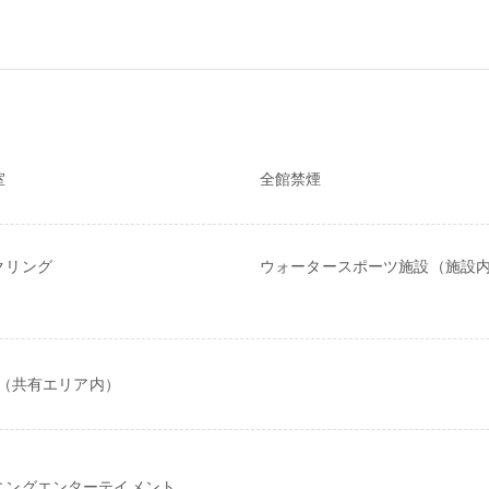
室
全館禁煙
クリング
ウォータースポーツ施設（施設
Fi（共有エリア内）
ニングエンターテイメント