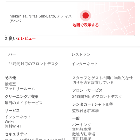
Mekanisa, Nifas Silk-Lafto, アディス
アベバ
地図で表示する
2 良い
2 レビュー
バー
レストラン
24時間対応のフロントデスク
インターネット
その他
スタッフとゲストの間に物理的な仕
切りを適宜設置している
禁煙室
ファミリールーム
フロントサービス
クリーニング / 清掃
24時間対応のフロントデスク
毎日のメイドサービス
レンタカー / シャトル等
サービス
監視付き駐車場
インターネット
一般
Wi-Fi
パーキング
無料Wi-Fi
無料駐車場
セキュリティ
敷地内駐車場
専用駐車場