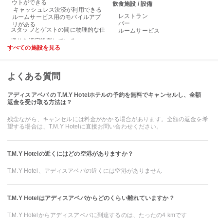
ウトができる
飲食施設 / 設備
キャッシュレス決済が利用できる
レストラン
ルームサービス用のモバイルアプ
バー
リがある
スタッフとゲストの間に物理的な仕
ルームサービス
すべての施設を見る
よくある質問
アディスアベバ の T.M.Y Hotelホテルの予約を無料でキャンセルし、全額
返金を受け取る方法は？
残念ながら、キャンセルには料金がかかる場合があります。全額の返金を希
望する場合は、T.M.Y Hotelに直接お問い合わせください。
T.M.Y Hotelの近くにはどの空港がありますか？
T.M.Y Hotel、アディスアベバの近くには空港がありません
T.M.Y Hotelはアディスアベバからどのくらい離れていますか？
T.M.Y Hotelからアディスアベバに到達するのは、たったの4 kmです