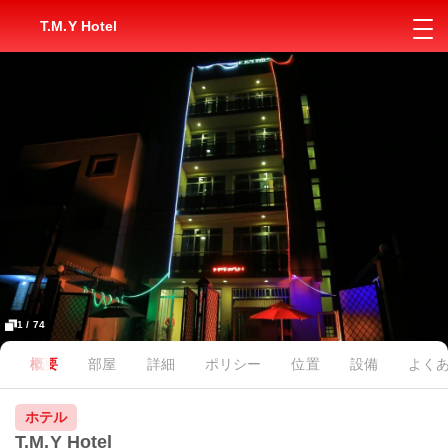
T.M.Y Hotel
1 / 74
概要
部屋
詳細
ポリシー
位置
設備
よく
ホテル
T.M.Y Hotel