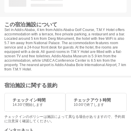
この宿泊施設について
Set in Addis Ababa, 4 km from Addis Ababa Golf Course, T.M.Y Hotel offers
accommodation with a terrace, free private parking, a restaurant and a bar.
Located around 5 km from Derg Monument, the hotel with free WiFi is also
5.7 km away from National Palace. The accommodation features room
service and a 24-hour front desk for guests. At the hotel, the rooms are
equipped with a desk. All guest rooms in T.M.Y Hotel are fitted with a flat-
screen TV and free toiletries. Addis Ababa Museum is 5.9 km from the
accommodation, while UNECA Conference Center is 6.5 km from the
property. The nearest airport is Addis Ababa Bole International Airport, 7 km
from T.M.Y Hotel.
宿泊施設に関する規約
チェックイン時間
チェックアウト時間
14.30で開始します
10.00で終了します
チェックインのポリシーは施設によって異なる場合がありますので、予約前
に注意深く確認してください。
インターネット