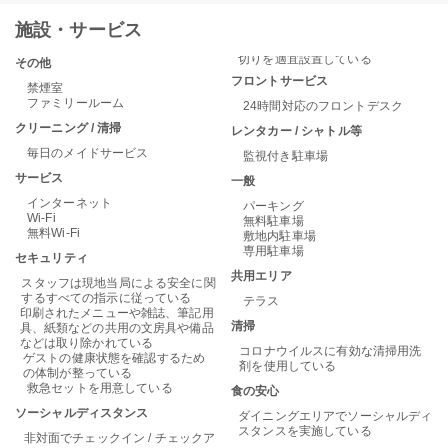
施設・サービス
切りを適宜設置している
その他
フロントサービス
禁煙室
ファミリールーム
24時間対応のフロントデスク
クリーニング / 清掃
レンタカー / シャトル等
毎日のメイドサービス
監視付き駐車場
サービス
一般
インターネット
パーキング
Wi-Fi
無料駐車場
無料Wi-Fi
敷地内駐車場
専用駐車場
セキュリティ
共用エリア
スタッフは現地当局による安全に関
するすべての指示に従っている
テラス
印刷されたメニューや雑誌、筆記用
清掃
具、紙類などの共用の文房具や備品
などは取り除かれている
コロナウイルスに有効な清掃用洗
ゲストの健康状態を確認するため
剤を使用している
の体制が整っている
救急セットを用意している
食の安心
ソーシャルディスタンス
ダイニングエリアでソーシャルディ
スタンスを実施している
非対面でチェックイン / チェックア