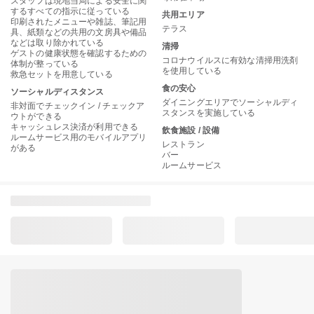
スタッフは現地当局による安全に関
するすべての指示に従っている
共用エリア
印刷されたメニューや雑誌、筆記用
テラス
具、紙類などの共用の文房具や備品
などは取り除かれている
清掃
ゲストの健康状態を確認するための
コロナウイルスに有効な清掃用洗剤
体制が整っている
を使用している
救急セットを用意している
食の安心
ソーシャルディスタンス
ダイニングエリアでソーシャルディ
非対面でチェックイン / チェックア
スタンスを実施している
ウトができる
キャッシュレス決済が利用できる
飲食施設 / 設備
ルームサービス用のモバイルアプリ
レストラン
がある
バー
ルームサービス