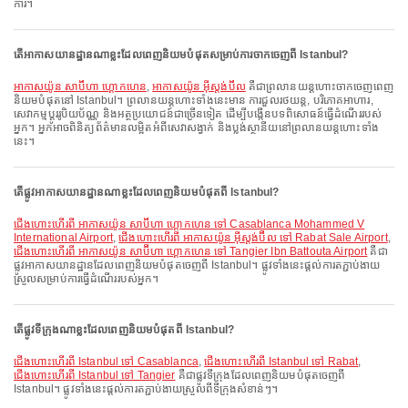
ការ។
តើអាកាសយានដ្ឋានណាខ្លះដែលពេញនិយមបំផុតសម្រាប់ការចាកចេញពី Istanbul?
អាកាសយ៉ូន សាប៊ីហា ហ្គោកហេន
,
អាកាសយ៉ូន អ៊ីស្តង់ប៊ឺល
គឺជាព្រលានយន្តហោះចាកចេញពេញ
និយមបំផុតនៅ Istanbul។ ព្រលានយន្តហោះទាំងនេះមាន ការជួលរថយន្ត, បរិភោគអាហារ,
សេវាកម្មប្តូររូបិយប័ណ្ណ និងអត្ថប្រយោជន៍ជាច្រើនទៀត ដើម្បីបង្កើនបទពិសោធន៍ធ្វើដំណើររបស់
អ្នក។ អ្នកអាចពិនិត្យព័ត៌មានលម្អិតអំពីសេវាសង្វាក់ និងប្លង់ស្ថានីយនៅព្រលានយន្តហោះទាំង
នេះ។
តើផ្លូវអាកាសយានដ្ឋានណាខ្លះដែលពេញនិយមបំផុតពី Istanbul?
ជើងហោះហើរពី អាកាសយ៉ូន សាប៊ីហា ហ្គោកហេន ទៅ Casablanca Mohammed V
International Airport
,
ជើងហោះហើរពី អាកាសយ៉ូន អ៊ីស្តង់ប៊ឺល ទៅ Rabat Sale Airport
,
ជើងហោះហើរពី អាកាសយ៉ូន សាប៊ីហា ហ្គោកហេន ទៅ Tangier Ibn Battouta Airport
គឺជា
ផ្លូវអាកាសយានដ្ឋានដែលពេញនិយមបំផុតចេញពី Istanbul។ ផ្លូវទាំងនេះផ្តល់ការតភ្ជាប់ងាយ
ស្រួលសម្រាប់ការធ្វើដំណើររបស់អ្នក។
តើផ្លូវទីក្រុងណាខ្លះដែលពេញនិយមបំផុតពី Istanbul?
ជើងហោះហើរពី Istanbul ទៅ Casablanca
,
ជើងហោះហើរពី Istanbul ទៅ Rabat
,
ជើងហោះហើរពី Istanbul ទៅ Tangier
គឺជាផ្លូវទីក្រុងដែលពេញនិយមបំផុតចេញពី
Istanbul។ ផ្លូវទាំងនេះផ្តល់ការតភ្ជាប់ងាយស្រួលពីទីក្រុងសំខាន់ៗ។