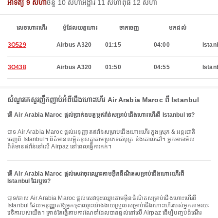
អាទិត្យ 9 សីហា
ចន្ទ 10 សីហា
អង្គារ 11 សីហា
ពុធ 12 សីហា
លេខហោះហើរ
ម៉ូដែលយន្តហោះ
ចាកចេញ
មកដល់
3O529
Airbus A320
01:15
04:00
Istan
3O438
Airbus A320
01:50
04:55
Istan
សំណួរគេសួរញឹកញាប់អំពីជើងហោះហើរ Air Arabia Maroc ពី Istanbul
តើ Air Arabia Maroc ផ្តល់ប្រាក់ឧបត្ថម្ភឥវ៉ាន់សម្រាប់ជើងហោះហើរពី Istanbul ទេ?
បាទ Air Arabia Maroc ផ្តល់អនុញ្ញាតឥវ៉ាន់សម្រាប់ជើងហោះហើរ ក្នុងស្រុក & អន្តរជាតិ
ចេញពី Istanbul។ ព័ត៌មានលម្អិតខុសគ្នាតាមប្រភេទសំបុត្រ និងគោលដៅ។ អ្នកអាចមើល
ព័ត៌មានឥវ៉ាន់នៅលើ Airpaz នៅពេលធ្វើការកក់។
តើ Air Arabia Maroc ផ្តល់សេវាចុះឈ្មោះតាមអ៊ីនធឺណិតសម្រាប់ជើងហោះហើរពី
Istanbul ដែរឬទេ?
បាទ/ចាស Air Arabia Maroc ផ្តល់សេវាចុះឈ្មោះតាមអ៊ីនធឺណិតសម្រាប់ជើងហោះហើរពី
Istanbul ដែលអនុញ្ញាតឱ្យអ្នកចុះឈ្មោះយ៉ាងងាយស្រួលសម្រាប់ជើងហោះហើររបស់អ្នកតាមរយៈ
វេទិការបស់យើង។ គ្រាន់តែធ្វើតាមការណែនាំដែលបានផ្តល់នៅលើ Airpaz ដើម្បីបញ្ចប់ដំណើរ