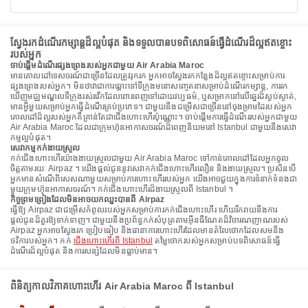
ស្វែងរកដំណើរកម្សាន្តដ៏ល្អបំផុត និងទទួលបានបទពិសោធន៍ធ្វើដំណើរដ៏ល្អឥតខ្ចោះ
របស់អ្នក
ចាប់ផ្តើមដំណើរផ្សងព្រេងរបស់អ្នកជាមួយ Air Arabia Maroc
មានគោលដៅទេសចរណ៍ជាច្រើនដែលត្រូវរុករក អ្នកអាចស្វែងរកកន្លែងដ៏ល្អឥតខ្ចោះសម្រាប់ការ
ផ្សងព្រេងរបស់អ្នក។ មិនថាវាជាការឆ្ពោះទៅទីក្រុងមនោសញ្ចេតនាសម្រាប់ដំណើរកម្សាន្ត, ការរក
ឃើញមជ្ឈមណ្ឌលទីក្រុងរស់រវើកដែលពោរពេញទៅដោយវប្បធម៌, ឬសម្រាកនៅលើឆ្នេរដ៏ស្ងប់ស្ងាត់,
មានអ្វីមួយសម្រាប់អ្នកធ្វើដំណើរគ្រប់ប្រភេទ។ ជាមួយនឹងជម្រើសជាច្រើននៅចុងម្រាមដៃរបស់អ្នក
គោលដៅដ៏ល្អរបស់អ្នកគឺគ្រាន់តែជាជើងហោះហើរប៉ុណ្ណោះ។ ចាប់ផ្តើមការធ្វើដំណើររបស់អ្នកជាមួយ
Air Arabia Maroc ដែលជាក្រុមហ៊ុនអាកាសចរណ៍ដ៏ពេញនិយមនៅ Istanbul ជាមួយនឹងសេវា
កម្មល្អបំផុត។
សេវាកម្មកក់ងាយស្រួល
កក់ជើងហោះហើរយ៉ាងងាយស្រួលជាមួយ Air Arabia Maroc ទៅកាន់គោលដៅដែលអ្នកចូល
ចិត្តតាមរយៈ Airpaz ។ យើងផ្តល់ជូននូវសេវាកក់ជើងហោះហើរលឿន និងងាយស្រួល។ ប្រសិនបើ
អ្នកមានសំណើពិសេសណាមួយសម្រាប់ការហោះហើររបស់អ្នក យើងអាចជួយក្នុងការទំនាក់ទំនងជា
មួយក្រុមហ៊ុនអាកាសចរណ៍។ កក់ជើងហោះហើរដ៏ងាយស្រួលពី Istanbul ។
កិច្ចព្រមព្រៀងដែលមិនអាចយកឈ្នះបានពី Airpaz
ធ្វើឱ្យ Airpaz ជាជម្រើសកំពូលរបស់អ្នកសម្រាប់ការកក់ជើងហោះហើរ ហើយរីករាយនឹងការ
ផ្តល់ជូនដ៏គួរឱ្យទាក់ទាញ។ ជាមួយនឹងប្រព័ន្ធកក់សំបុត្រតាមអ៊ីនធឺណែតដ៏វិចារណញាណរបស់
Airpaz អ្នកអាចស្វែងរក ប្រៀបធៀប និងធានាការហោះហើរដែលមានតំលៃថោកដែលសមនឹង
ថវិការបស់អ្នក។ កក់
ជើងហោះហើរពី Istanbul
តម្លៃថោករបស់អ្នកសម្រាប់បទពិសោធន៍ធ្វើ
ដំណើរដ៏ល្អបំផុត និងការសន្សំដែលមិនធ្លាប់មាន។
ពិនិត្យកាលវិភាគហោះហើរ Air Arabia Maroc ពី Istanbul