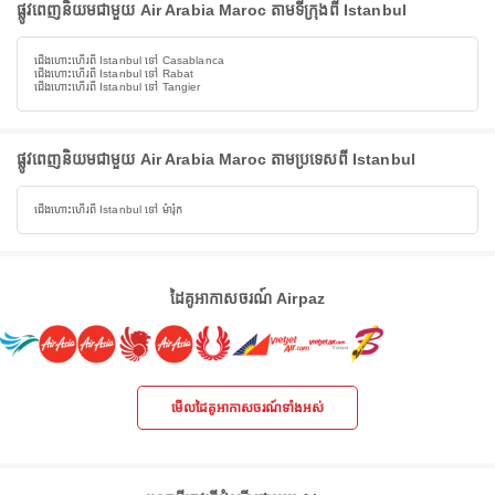
ផ្លូវពេញនិយមជាមួយ Air Arabia Maroc តាមទីក្រុងពី Istanbul
ជើងហោះហើរពី Istanbul ទៅ Casablanca
ជើងហោះហើរពី Istanbul ទៅ Rabat
ជើងហោះហើរពី Istanbul ទៅ Tangier
ផ្លូវពេញនិយមជាមួយ Air Arabia Maroc តាមប្រទេសពី Istanbul
ជើងហោះហើរពី Istanbul ទៅ ម៉ារ៉ុក
ដៃគូអាកាសចរណ៍ Airpaz
មើលដៃគូអាកាសចរណ៍ទាំងអស់