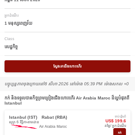
អ្នកដំណើរ
1 មនុស្សពេញវ័យ
Class
សេដ្ឋកិច្ច
ស្វែងរកជើងហោះហើរ
បច្ចុប្បន្នភាពចុងក្រោយនៅ
8 សីហា 2026 នៅ​ម៉ោង 05:39 PM ម៉ោង​សកល +0
កក់ និងទទួលបានកិច្ចព្រមព្រៀងជើងហោះហើរ Air Arabia Maroc ដ៏ល្អបំផុតពី
Istanbul
Istanbul (IST)
Rabat (RBA)
ចាប់ផ្ដើមពី
US$ 199.6
សុក្រ 6 វិច្ឆិកា
តាមដាន
តម្លៃ/ អ្នកដំណើរ
Air Arabia Maroc
កក់