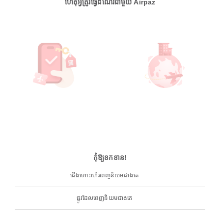
ហេតុអ្វីត្រូវធ្វើដំណើរជាមួយ Airpaz
កុំឱ្យខកខាន!
ជើងហោះហើរពេញនិយមជាងគេ
ផ្លូវដែលពេញនិយមជាងគេ