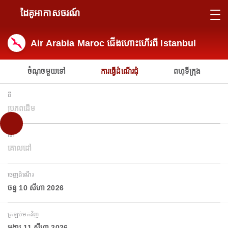
ដៃគូអាកាសចរណ៍
Air Arabia Maroc ជើងហោះហើរពី Istanbul
ចំណុចមួយទៅ
ការធ្វើដំណើរជុំ
ពហុទីក្រុង
ពី
ប្រភពដើម
ទៅ
គោលដៅ
ចេញដំណើរ
ចន្ទ 10 សីហា 2026
ត្រឡប់មកវិញ
អង្គារ 11 សីហា 2026