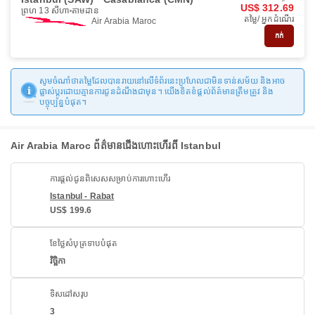
US$ 312.69
ព្រហ 13 សីហា
តាមដាន
តម្លៃ/ អ្នកដំណើរ
Air Arabia Maroc
កក់
សូមចំណាំថាតម្លៃដែលបានរាយនៅលើទំព័រនេះប្រហែលជាមិនទាន់សម័យ និងអាច
ផ្លាស់ប្តូរដោយគ្មានការជូនដំណឹងជាមុន។ យើងខិតខំផ្តល់ព័ត៌មានត្រឹមត្រូវ និង
បច្ចុប្បន្នបំផុត។
Air Arabia Maroc ព័ត៌មានជើងហោះហើរពី Istanbul
ការផ្តល់ជូនពិសេសសម្រាប់ការហោះហើរ
Istanbul - Rabat
US$ 199.6
ខែថ្លៃសំបុត្រទាបបំផុត
វិច្ឆិកា
ទិសដៅសរុប
3