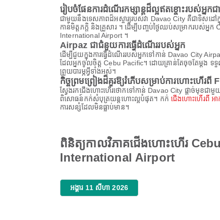
រៀបចំផែនការដំណើរកម្សាន្តដ៏ល្អឥតខ្ចោះរបស់អ្
ជាមួយនឹងទេសភាពដ៏អស្ចារ្យរបស់វា Davao City គឺជាទិសដៅក្នុងក្ត
កាន់មិត្តភក្តិ និងគ្រួសារ ។ ដើម្បីបញ្ចប់ថ្ងៃឈប់សម្រាករបស
International Airport ។
Airpaz ជាជំនួយការធ្វើដំណើររបស់អ្នក
ដើម្បីជួយក្នុងការធ្វើដំណើររបស់អ្នកទៅកាន់ Davao City 
ដែលអ្នកចូលចិត្ត Cebu Pacific។ ដោយគ្រាន់តែចុចតែម្តង ទទ
ព្រួយបារម្ភអ្វីទាំងអស់។
កិច្ចព្រមព្រៀងដ៏គួរឱ្យរំភើបសម្រាប់ការហោះហ
ស្វែងរកជើងហោះហើរថោកទៅកាន់ Davao City ផ្តាច់មុខជាមួ
ពិសោធន៍កក់សំបុត្រយន្តហោះល្អបំផុត។ កក់
ជើងហោះហើរពី អាក
ការសន្សំដែលមិនធ្លាប់មាន។
ពិនិត្យកាលវិភាគជើងហោះហើរ Ceb
International Airport
អង្គារ 11 សីហា 2026