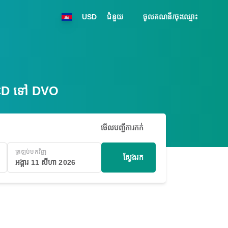
USD
ជំនួយ
ចូលគណនី/ចុះឈ្មោះ
 BCD ទៅ DVO
មើលបញ្ជីការកក់
ត្រឡប់មកវិញ
ស្វែងរក
អង្គារ 11 សីហា 2026