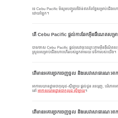
ទេ Cebu Pacific មិនរួមបញ្ចូលអីវ៉ាន់ឥតគិតថ្លៃសម្រាប់ជើងហោះហើរ ក្នុងស្រុក & អន្តរជាតិ ពី អាកាសយានដ្ឋានបាកុលុដ-ស៊ីឡាយ ទៅ Francisco Bangoy International Airport ទេ។ អ្នកត្រូវទិញអីវ៉ាន់
ដោយឡែក។
តើ Cebu Pacific ផ្តល់ការឆែកអ៊ីនធឺណេតសម្
បាទ/ចាស Cebu Pacific ផ្តល់សេវាចុះឈ្មោះតាមអ៊ីនធឺណិតសម្រាប់ជើងហោះហើរពី អាកាសយានដ្ឋានបាកុលុដ-ស៊ីឡាយ ទៅ Francisco Bangoy International Airport ដែលអនុញ្ញាតឱ្យអ្នកចុះឈ្មោះយ៉ាងងាយ
ស្រួលសម្រាប់ជើងហោះហើររបស់អ្នកតាមរយៈវេទិការបស់យើង។
តើមានអគារច្រកចេញចូល និងសេវាសាធារណៈអាកាស
អាកាសយានដ្ឋានបាកុលុដ-ស៊ីឡាយ ផ្តល់ជូន រទេះរុញ, បរិភោគអាហារ, ការជួលរថយន្ត និងសេវាកម្មផ្សេងៗជាច្រើន ដើម្បីបង្កើនបទពិសោធន៍ធ្វើដំណើររបស់អ្នក។ អ្នកអាចពិនិត្យព័ត៌មានលម្អិតអំពីសេវាកម្ម និងប្លង់ស្ថានីយ៍
នៅ
អាកាសយានដ្ឋានបាកុលុដ-ស៊ីឡាយ
។
តើមានអគារច្រកចេញចូល និងសេវាសាធារណៈអាកា