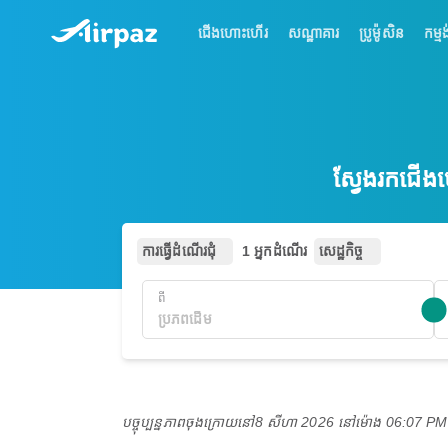
ជើងហោះហើរ
សណ្ឋាគារ
ប្រូម៉ូសិន
កម្មង
ស្វែងរកជើង
ការធ្វើដំណើរជុំ
1 អ្នកដំណើរ
សេដ្ឋកិច្ច
ពី
បច្ចុប្បន្នភាពចុងក្រោយនៅ
8 សីហា 2026 នៅ​ម៉ោង 06:07 P