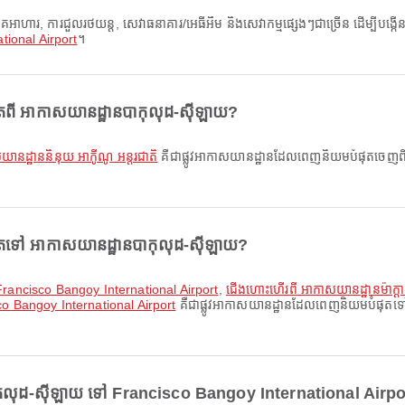
tional Airport
។
ុតពី អាកាសយានដ្ឋានបាកុលុដ-ស៊ីឡាយ?
នដ្ឋាននិនុយ អាកូីណូ អន្តរជាតិ
គឺជាផ្លូវអាកាសយានដ្ឋានដែលពេញនិយមបំផុតចេញពី អា
ុតទៅ អាកាសយានដ្ឋានបាកុលុដ-ស៊ីឡាយ?
ៅ Francisco Bangoy International Airport
,
ជើងហោះហើរពី អាកាសយានដ្ឋានម៉ាក្ត
co Bangoy International Airport
គឺជាផ្លូវអាកាសយានដ្ឋានដែលពេញនិយមបំផុតទៅកា
ាកុលុដ-ស៊ីឡាយ ទៅ Francisco Bangoy International Airp