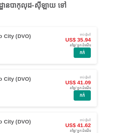
ដ្ឋានបាកុលុដ-ស៊ីឡាយ ទៅ
ចាប់ផ្ដើមពី
o City (DVO)
US$ 35.94
តម្លៃ/ អ្នកដំណើរ
កក់
ចាប់ផ្ដើមពី
o City (DVO)
US$ 41.09
តម្លៃ/ អ្នកដំណើរ
កក់
ចាប់ផ្ដើមពី
o City (DVO)
US$ 41.62
តម្លៃ/ អ្នកដំណើរ