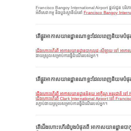
Francisco Bangoy International Airport ផ្តល់ជូន បរិភោគអាហារ, ការជួលរថយន្ត, សេវាធនាគារ/អេធីអឹម និងសេវាកម្មផ្សេងៗជាច្រើន ដើម្បីបង្កើនបទពិសោធន៍ធ្វើដំណើររបស់អ្នក។ អ្នកអាចពិនិត្យព័ត៌មានលម្អិត
អំពីសេវាកម្ម និងប្លង់ស្ថានីយ៍នៅ
Francisco Bangoy Interna
តើផ្លូវអាកាសយានដ្ឋានណាខ្លះដែលពេញនិយមបំផ
ជើងហោះហើរពី អាកាសយានដ្ឋានបាកុលុដ-ស៊ីឡាយ ទៅ អាកាសយា
ងាយស្រួលសម្រាប់ការធ្វើដំណើររបស់អ្នក។
តើផ្លូវអាកាសយានដ្ឋានណាខ្លះដែលពេញនិយមបំផ
ជើងហោះហើរពី អាកាសយានដ្ឋាននិនុយ អាកូីណូ អន្តរជាតិ ទ
ជើងហោះហើរពី Clark International Airport ទៅ Francis
តភ្ជាប់ងាយស្រួលសម្រាប់ការធ្វើដំណើររបស់អ្នក។
តើជើងហោះហើរដំបូងបំផុតពី អាកាសយានដ្ឋានប