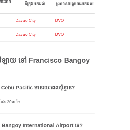
ហោះចាក
ទីក្រុងមកដល់
ព្រលានយន្តហោះមកដល់
Davao City
DVO
Davao City
DVO
-ស៊ីឡាយ ទៅ Francisco Bangoy
Cebu Pacific មានរយៈពេលប៉ុន្មាន?
៉ោង 20នាទី។
sco Bangoy International Airport ទេ?