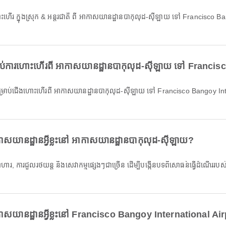
រាប់ការហោះហើរពី អាកាសយានដ្ឋានបាកុលុដ-ស៊ីឡាយ ទៅ Franci
យានដ្ឋានអ្វីខ្លះនៅ អាកាសយានដ្ឋានបាកុលុដ-ស៊ីឡាយ?
សយានដ្ឋានអ្វីខ្លះនៅ Francisco Bangoy International Ai