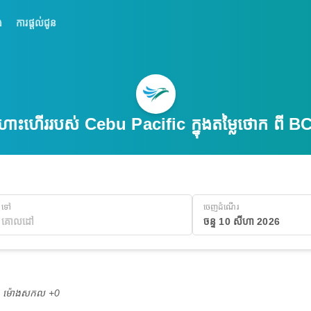
់
ការផ្តល់ជូន
ហោះហើររបស់ Cebu Pacific ក្នុងតម្លៃថោក ពី
ទៅ
ចេញដំណើរ
ចន្ទ 10 សីហា 2026
M ម៉ោង​សកល +0