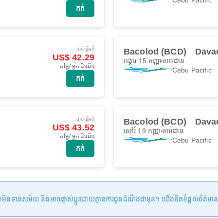
កក់
ចាប់ផ្ដើមពី
Bacolod (BCD)
Dava
US$ 42.29
អង្គារ 15 កញ្ញា
តាមដាន
តម្លៃ/ អ្នកដំណើរ
Cebu Pacific
កក់
ចាប់ផ្ដើមពី
Bacolod (BCD)
Dava
US$ 43.52
សៅរ៍ 19 កញ្ញា
តាមដាន
តម្លៃ/ អ្នកដំណើរ
Cebu Pacific
កក់
ន់សម័យ និងអាចផ្លាស់ប្តូរដោយគ្មានការជូនដំណឹងជាមុន។ យើងខិតខំផ្តល់ព័ត៌មានត្រឹមត្