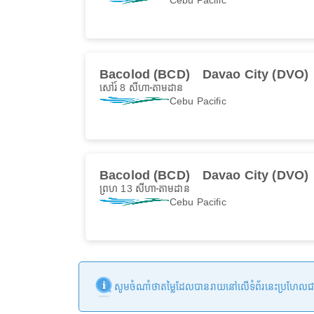
Bacolod (BCD)
Davao City (DVO)
សៅរ៍ 8 សីហា
តាមដាន
Cebu Pacific
Bacolod (BCD)
Davao City (DVO)
ព្រហ 13 សីហា
តាមដាន
Cebu Pacific
សូមចំណាំថាតម្លៃដែលបានរាយនៅលើទំព័រនេះប្រហែលជាមិនទា