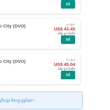
កក់
ចាប់ផ្ដើមពី
o City (DVO)
US$ 43.45
តម្លៃ/ អ្នកដំណើរ
កក់
ចាប់ផ្ដើមពី
o City (DVO)
US$ 45.04
តម្លៃ/ អ្នកដំណើរ
កក់
រូវ និងបច្ចុប្បន្នបំផុត។