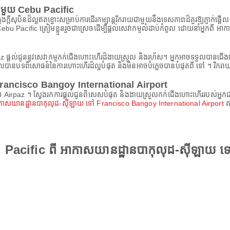
នកជាមួយ Cebu Pacific
ីសុបិនដ៏ល្អឥតខ្ចោះសម្រាប់ការដើរកម្សាន្តរីករាយជាមួយនឹងទេសភាពដ៏គួរឱ្យភ្ញាក់ផ្អើល និ
់អ្នក Cebu Pacific ត្រៀមខ្លួនរួចជាស្រេចដើម្បីផ្តល់សេវាកម្មលំដាប់កំពូល ដោយនាំអ្
Airpaz ផ្តល់ជូននូវសេវាកម្មកក់ជើងហោះហើរដ៏ងាយស្រួល និងរហ័ស។ អ្នកអាចទទួលបានជ
ួលបានបទពិសោធន៍នៃការហោះហើរដ៏ល្អបំផុត និងមិនអាចបំភ្លេចបានបំផុតពី ទៅ ។ រីករាយ
ើរពី Francisco Bangoy International Airport
យ Airpaz ។ ស្វែងរកការផ្តល់ជូនពិសេសបំផុត និងងាយស្រួលកក់ជើងហោះហើររបស់អ្ន
ាសយានដ្ឋានបាកុលុដ-ស៊ីឡាយ ទៅ Francisco Bangoy International Airport
តម
u Pacific ពី អាកាសយានដ្ឋានបាកុលុដ-ស៊ីឡាយ