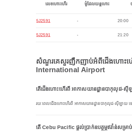
លេខហោះហើរ
ម៉ូដែលយន្តហោះ
5J2591
-
20:00
5J2591
-
21:20
សំណួរគេសួរញឹកញាប់អំពីជើងហោះហ
International Airport
តើជើងហោះហើរពី អាកាសយានដ្ឋានបាកុលុដ-ស៊ី
រយៈពេលជើងហោះហើរពី អាកាសយានដ្ឋានបាកុលុដ-ស៊ីឡាយ ទៅ
តើ Cebu Pacific ផ្តល់ប្រាក់ឧបត្ថម្ភឥវ៉ាន