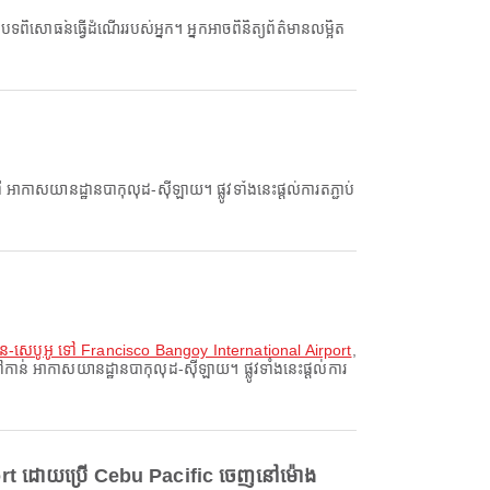
កាសយានដ្ឋានបាកុលុដ-ស៊ីឡាយ។ ផ្លូវទាំងនេះផ្តល់ការតភ្ជាប់
ាន-សេបូអូ ទៅ Francisco Bangoy International Airport
,
ន់ អាកាសយានដ្ឋានបាកុលុដ-ស៊ីឡាយ។ ផ្លូវទាំងនេះផ្តល់ការ
ort ដោយប្រើ Cebu Pacific ចេញនៅម៉ោង