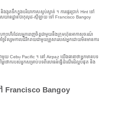
ងងូតទឹកក្នុងបរិយាកាសស្ងប់ស្ងាត់ ។ ការផ្ទេរប្រាក់ Hint ទៅ
នកពី អាកាសយានដ្ឋានបាកុលុដ-ស៊ីឡាយ ទៅ Francisco Bangoy
ើងហោះហើរដែលអ្នកពេញចិត្តជាមួយនឹងក្រុមហ៊ុនអាកាសចរណ៍
ថ្ងៃវិស្សមកាលដ៏រីករាយជាមួយគ្រួសាររបស់អ្នកដោយមិនមានការ
កជាមួយ Cebu Pacific ។ នៅ Airpaz យើងធានាថាអ្នកមានបទ
្លៃថោករបស់អ្នកសម្រាប់បទពិសោធន៍ធ្វើដំណើរដ៏ល្អបំផុត និង
 ទៅ Francisco Bangoy