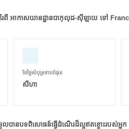
រពី អាកាសយានដ្ឋានបាកុលុដ-ស៊ីឡាយ ទៅ Fran
ខែថ្លៃសំបុត្រទាបបំផុត
សីហា
ងទទួលបានបទពិសោធន៍ធ្វើដំណើរដ៏ល្អឥតខ្ចោះរបស់អ្នក