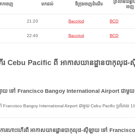
ព្រលានយន្ត
ចាកចេញ
មកដល់
ទីក្រុងចេញដំណើរ
ចេញ
21:20
Bacolod
BCD
22:40
Bacolod
BCD
ើរ Cebu Pacific ពី អាកាសយានដ្ឋានបាកុលុដ
ឡាយ ទៅ Francisco Bangoy International Airport ជាមួយ 
 Francisco Bangoy International Airport ជាមួយ Cebu Pacific ប្រហែល 1ម
់សម្រាប់ការហោះហើរពី អាកាសយានដ្ឋានបាកុលុដ-ស៊ីឡាយ ទៅ Franci