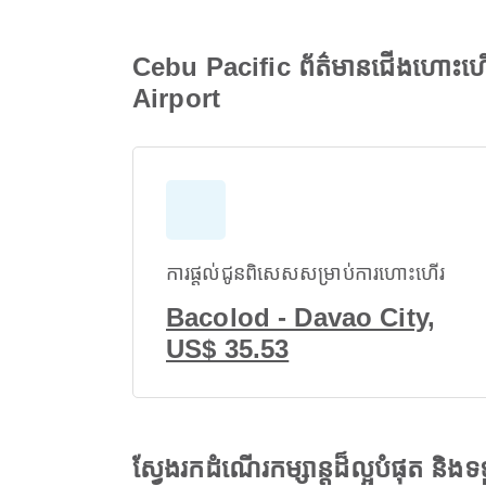
Cebu Pacific ព័ត៌មានជើងហោះហើ
Airport
ការផ្តល់ជូនពិសេសសម្រាប់ការហោះហើរ
Bacolod - Davao City,
US$ 35.53
ស្វែងរកដំណើរកម្សាន្តដ៏ល្អបំផុត និ