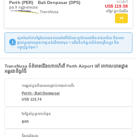
Perth (PER)
Bali Denpasar (DPS)
ចាប់ផ្ដើមពី
US$ 119.58
ពុធ 9 កញ្ញា
តាមដាន
តម្លៃ/ អ្នកដំណើរ
TransNusa
កក់
សូមចំណាំថាតម្លៃដែលបានរាយនៅលើទំព័រនេះប្រហែលជាមិនទាន់សម័យ និងអាច
ផ្លាស់ប្តូរដោយគ្មានការជូនដំណឹងជាមុន។ យើងខិតខំផ្តល់ព័ត៌មានត្រឹមត្រូវ និង
បច្ចុប្បន្នបំផុត។
TransNusa ព័ត៌មានជើងហោះហើរពី Perth Airport ទៅ អាកាសយានដ្ឋាន
អន្តរជាតិងូរ៉ារ៉ៃ
ការផ្តល់ជូនពិសេសសម្រាប់ការហោះហើរ
Perth - Bali Denpasar
US$ 115.74
ខែថ្លៃសំបុត្រទាបបំផុត
តុលា
ទិសដៅសរុប