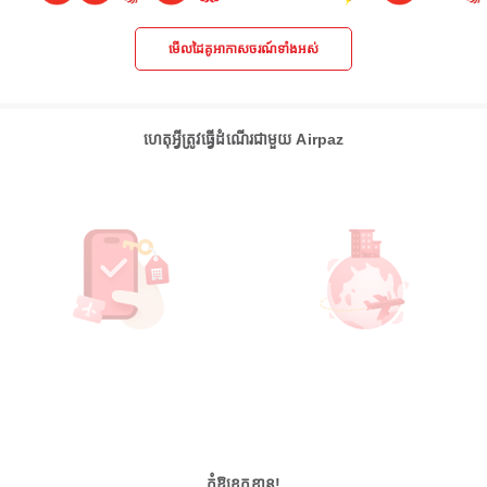
មើលដៃគូអាកាសចរណ៍ទាំងអស់
ហេតុអ្វីត្រូវធ្វើដំណើរជាមួយ Airpaz
កុំឱ្យខកខាន!