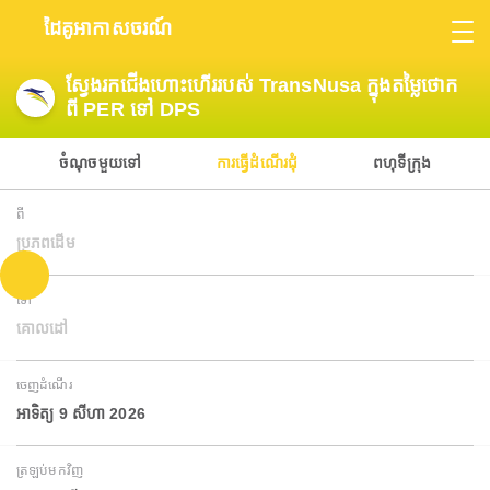
ដៃគូអាកាសចរណ៍
ស្វែងរកជើងហោះហើររបស់ TransNusa ក្នុងតម្លៃថោក
ពី PER ទៅ DPS
ចំណុចមួយទៅ
ការធ្វើដំណើរជុំ
ពហុទីក្រុង
ពី
ប្រភពដើម
ទៅ
គោលដៅ
ចេញដំណើរ
អាទិត្យ 9 សីហា 2026
ត្រឡប់មកវិញ