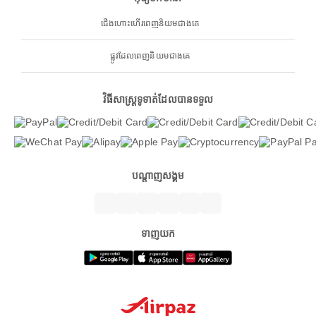
ជើងហោះហើរពេញនិយមជាងគេ
ផ្លូវដែលពេញនិយមជាងគេ
វិធីសាស្ត្រទូទាត់ដែលបានទទួល
បណ្តាញសង្គម
ទាញយក