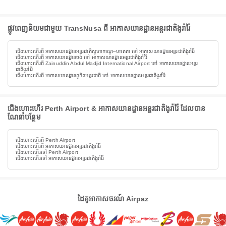
ផ្លូវពេញនិយមជាមួយ TransNusa ពី អាកាសយានដ្ឋានអន្តរជាតិងូរ៉ារ៉ៃ
ជើងហោះហើរពី អាកាសយានដ្ឋានអន្តរជាតិសូហាកាណូ–ហាតតា ទៅ អាកាសយានដ្ឋានអន្តរជាតិងូរ៉ារ៉ៃ
ជើងហោះហើរពី អាកាសយានដ្ឋានចង់ ទៅ អាកាសយានដ្ឋានអន្តរជាតិងូរ៉ារ៉ៃ
ជើងហោះហើរពី Zainuddin Abdul Madjid International Airport ទៅ អាកាសយានដ្ឋានអន្តរ
ជាតិងូរ៉ារ៉ៃ
ជើងហោះហើរពី អាកាសយានដ្ឋានភូកិតអន្តរជាតិ ទៅ អាកាសយានដ្ឋានអន្តរជាតិងូរ៉ារ៉ៃ
ជើងហោះហើរ Perth Airport & អាកាសយានដ្ឋានអន្តរជាតិងូរ៉ារ៉ៃ ដែលបាន
ណែនាំបន្ថែម
ជើងហោះហើរពី Perth Airport
ជើងហោះហើរពី អាកាសយានដ្ឋានអន្តរជាតិងូរ៉ារ៉ៃ
ជើងហោះហើរទៅ Perth Airport
ជើងហោះហើរទៅ អាកាសយានដ្ឋានអន្តរជាតិងូរ៉ារ៉ៃ
ដៃគូអាកាសចរណ៍ Airpaz