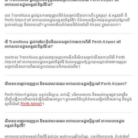
តើ TransNusa ផ្តល់ប្រាក់ឧបត្ថម្ភឥវ៉ាន់សម្រាប់ការហោះហើរពី Perth Airport ទៅ
អាកាសយានដ្ឋានអន្តរជាតិងូរ៉ារ៉ៃ ទេ?
បាទ TransNusa ផ្តល់ជូនការអនុញ្ញាតអីវ៉ាន់សម្រាប់ជើងហោះហើរ ក្នុងស្រុក & អន្តរជាតិ ពី
Perth Airport ទៅ អាកាសយានដ្ឋានអន្តរជាតិងូរ៉ារ៉ៃ។ ព័ត៌មានលម្អិតអាចខុសគ្នាដោយផ្អែកលើ
ប្រភេទសំបុត្រ និងគោលដៅ។ អ្នកអាចមើលព័ត៌មានអីវ៉ាន់នៅលើ Airpaz ក្នុងពេលកក់។
តើ TransNusa ផ្តល់ការឆែកអ៊ីនធឺណេតសម្រាប់ការហោះហើរពី Perth Airport ទៅ
អាកាសយានដ្ឋានអន្តរជាតិងូរ៉ារ៉ៃ ទេ?
បាទ/ចាស TransNusa ផ្តល់សេវាចុះឈ្មោះតាមអ៊ីនធឺណិតសម្រាប់ជើងហោះហើរពី Perth
Airport ទៅ អាកាសយានដ្ឋានអន្តរជាតិងូរ៉ារ៉ៃ ដែលអនុញ្ញាតឱ្យអ្នកចុះឈ្មោះយ៉ាងងាយស្រួល
សម្រាប់ជើងហោះហើររបស់អ្នកតាមរយៈវេទិការបស់យើង។
តើមានអគារច្រកចេញចូល និងសេវាសាធារណៈអាកាសយានដ្ឋានអ្វីខ្លះនៅ Perth Airport?
Perth Airport ផ្តល់ជូន បន្ទប់អធិស្ឋាន, តាក់ស៊ី, បរិភោគអាហារ និងសេវាកម្មផ្សេងៗជាច្រើន
ដើម្បីបង្កើនបទពិសោធន៍ធ្វើដំណើររបស់អ្នក។ អ្នកអាចពិនិត្យព័ត៌មានលម្អិតអំពីសេវាកម្ម និងប្លង់
ស្ថានីយ៍នៅ
Perth Airport
។
តើមានអគារច្រកចេញចូល និងសេវាសាធារណៈអាកាសយានដ្ឋានអ្វីខ្លះនៅ អាកាសយានដ្ឋាន
អន្តរជាតិងូរ៉ារ៉ៃ?
អាកាសយានដ្ឋានអន្តរជាតិងូរ៉ារ៉ៃ ផ្តល់ជូន សេវាកម្មប្តូររូបិយប័ណ្ណ, បន្ទប់ថែរក្សាក្មេង, តំបន់រង់ចាំ