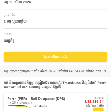
ចន្ទ 10 សីហា 2026
អ្នកដំណើរ
1 មនុស្សពេញវ័យ
Class
សេដ្ឋកិច្ច
ស្វែងរកជើងហោះហើរ
បច្ចុប្បន្នភាពចុងក្រោយនៅ
8 សីហា 2026 នៅ​ម៉ោង 06:14 PM ម៉ោង​សកល +0
កក់ និងទទួលបានកិច្ចព្រមព្រៀងជើងហោះហើរ TransNusa ដ៏ល្អបំផុតពី Perth
Airport ទៅ អាកាសយានដ្ឋានអន្តរជាតិងូរ៉ារ៉ៃ
Perth (PER)
Bali Denpasar (DPS)
ចាប់ផ្ដើមពី
US$ 115.74
ពុធ 28 តុលា
តាមដាន
តម្លៃ/ អ្នកដំណើរ
TransNusa