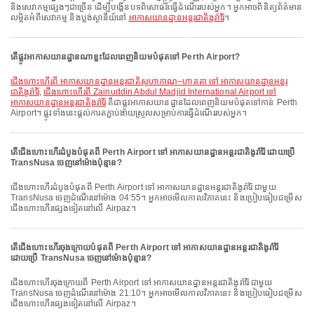
និងសេវាកម្មផ្សេងៗជាច្រើន ដើម្បីបង្កើនបទពិសោធន៍ធ្វើដំណើររបស់អ្នក។ អ្នកអាចពិនិត្យព័ត៌មាន
លម្អិតអំពីសេវាកម្ម និងប្លង់ស្ថានីយ៍នៅ
អាកាសយានដ្ឋានអន្តរជាតិងូរ៉ារ៉ៃ
។
តើផ្លូវអាកាសយានដ្ឋានណាខ្លះដែលពេញនិយមបំផុតទៅ Perth Airport?
ជើងហោះហើរពី អាកាសយានដ្ឋានអន្តរជាតិសូហាកាណូ–ហាតតា ទៅ អាកាសយានដ្ឋានអន្តរ
ជាតិងូរ៉ារ៉ៃ
,
ជើងហោះហើរពី Zainuddin Abdul Madjid International Airport ទៅ
អាកាសយានដ្ឋានអន្តរជាតិងូរ៉ារ៉ៃ
គឺជាផ្លូវអាកាសយានដ្ឋានដែលពេញនិយមបំផុតទៅកាន់ Perth
Airport។ ផ្លូវទាំងនេះផ្តល់ការតភ្ជាប់ងាយស្រួលសម្រាប់ការធ្វើដំណើររបស់អ្នក។
តើជើងហោះហើរដំបូងបំផុតពី Perth Airport ទៅ អាកាសយានដ្ឋានអន្តរជាតិងូរ៉ារ៉ៃ ដោយប្រើ
TransNusa ចេញនៅម៉ោងប៉ុន្មាន?
ជើងហោះហើរដំបូងបំផុតពី Perth Airport ទៅ អាកាសយានដ្ឋានអន្តរជាតិងូរ៉ារ៉ៃ ជាមួយ
TransNusa ចេញដំណើរនៅម៉ោង 04:55។ អ្នកអាចមើលកាលវិភាគនេះ និងប្រៀបធៀបជម្រើស
ជើងហោះហើរផ្សេងទៀតនៅលើ Airpaz។
តើជើងហោះហើរចុងក្រោយបំផុតពី Perth Airport ទៅ អាកាសយានដ្ឋានអន្តរជាតិងូរ៉ារ៉ៃ
ដោយប្រើ TransNusa ចេញនៅម៉ោងប៉ុន្មាន?
ជើងហោះហើរចុងក្រោយពី Perth Airport ទៅ អាកាសយានដ្ឋានអន្តរជាតិងូរ៉ារ៉ៃ ជាមួយ
TransNusa ចេញដំណើរនៅម៉ោង 21:10។ អ្នកអាចមើលកាលវិភាគនេះ និងប្រៀបធៀបជម្រើស
ជើងហោះហើរផ្សេងទៀតនៅលើ Airpaz។