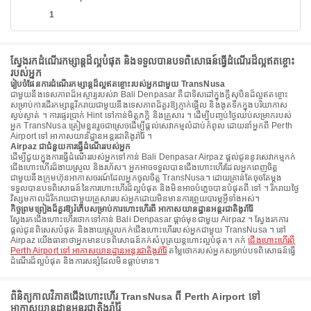
1
ស្វែងរកដំណើរកម្សាន្តដ៏ល្អបំផុត និងទទួលបានបទពិសោធន៍ធ្វើដំណើរដ៏ល្អឥតខ្ចោះ
របស់អ្នក
រៀបចំផែនការដំណើរកម្សាន្តដ៏ល្អឥតខ្ចោះរបស់អ្នកជាមួយ TransNusa
ជាមួយនឹងទេសភាពដ៏អស្ចារ្យរបស់វា Bali Denpasar គឺជាទិសដៅក្នុងក្តីសុបិនដ៏ល្អឥតខ្ចោះ
សម្រាប់ការដើរកម្សាន្តរីករាយជាមួយនឹងទេសភាពដ៏គួរឱ្យភ្ញាក់ផ្អើល និងងូតទឹកក្នុងបរិយាកាស
ស្ងប់ស្ងាត់ ។ ការផ្ទេរប្រាក់ Hint ទៅកាន់មិត្តភក្តិ និងគ្រួសារ ។ ដើម្បីបញ្ចប់ថ្ងៃឈប់សម្រាករបស់
អ្នក TransNusa ត្រៀមខ្លួនរួចជាស្រេចដើម្បីផ្តល់សេវាកម្មលំដាប់កំពូល ដោយនាំអ្នកពី Perth
Airport ទៅ អាកាសយានដ្ឋានអន្តរជាតិងូរ៉ារ៉ៃ ។
Airpaz ជាជំនួយការធ្វើដំណើររបស់អ្នក
ដើម្បីជួយក្នុងការធ្វើដំណើររបស់អ្នកទៅកាន់ Bali Denpasar Airpaz ផ្តល់ជូននូវសេវាកម្មកក់
ជើងហោះហើរដ៏ងាយស្រួល និងរហ័ស។ អ្នកអាចទទួលបានជើងហោះហើរដែលអ្នកពេញចិត្ត
ជាមួយនឹងក្រុមហ៊ុនអាកាសចរណ៍ដែលអ្នកចូលចិត្ត TransNusa។ ដោយគ្រាន់តែចុចតែម្តង
ទទួលបានបទពិសោធន៍នៃការហោះហើរដ៏ល្អបំផុត និងមិនអាចបំភ្លេចបានបំផុតពី ទៅ ។ រីករាយថ្ងៃ
វិស្សមកាលដ៏រីករាយជាមួយគ្រួសាររបស់អ្នកដោយមិនមានការព្រួយបារម្ភអ្វីទាំងអស់។
កិច្ចព្រមព្រៀងដ៏គួរឱ្យរំភើបសម្រាប់ការហោះហើរពី អាកាសយានដ្ឋានអន្តរជាតិងូរ៉ារ៉ៃ
ស្វែងរកជើងហោះហើរថោកទៅកាន់ Bali Denpasar ផ្តាច់មុខជាមួយ Airpaz ។ ស្វែងរកការ
ផ្តល់ជូនពិសេសបំផុត និងងាយស្រួលកក់ជើងហោះហើររបស់អ្នកជាមួយ TransNusa ។ នៅ
Airpaz យើងធានាថាអ្នកមានបទពិសោធន៍កក់សំបុត្រយន្តហោះល្អបំផុត។ កក់
ជើងហោះហើរពី
Perth Airport ទៅ អាកាសយានដ្ឋានអន្តរជាតិងូរ៉ារ៉ៃ
តម្លៃថោករបស់អ្នកសម្រាប់បទពិសោធន៍ធ្វើ
ដំណើរដ៏ល្អបំផុត និងការសន្សំដែលមិនធ្លាប់មាន។
ពិនិត្យកាលវិភាគជើងហោះហើរ TransNusa ពី Perth Airport ទៅ
អាកាសយានដ្ឋានអន្តរជាតិងូរ៉ារ៉ៃ