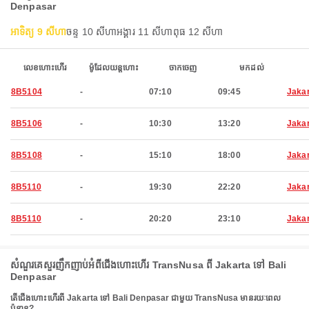
Denpasar
អាទិត្យ 9 សីហា
ចន្ទ 10 សីហា
អង្គារ 11 សីហា
ពុធ 12 សីហា
លេខហោះហើរ
ម៉ូដែលយន្តហោះ
ចាកចេញ
មកដល់
8B5104
-
07:10
09:45
Jaka
8B5106
-
10:30
13:20
Jaka
8B5108
-
15:10
18:00
Jaka
8B5110
-
19:30
22:20
Jaka
8B5110
-
20:20
23:10
Jaka
សំណួរគេសួរញឹកញាប់អំពីជើងហោះហើរ TransNusa ពី Jakarta ទៅ Bali
Denpasar
តើជើងហោះហើរពី Jakarta ទៅ Bali Denpasar ជាមួយ TransNusa មានរយៈពេល
ប៉ុន្មាន?