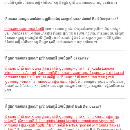
អាចពិនិត្យមើលព័ត៌មានលម្អិតអំពីសេវាកម្ម និងប្លង់ស្ថានីយនៅអាកាសយានដ្ឋានទាំងនេះ។
តើអាកាសយានដ្ឋានណាដែលពេញនិយមបំផុតសម្រាប់ការមកដល់នៅ Bali Denpasar?
អាកាសយានដ្ឋានអន្តរជាតិងូរ៉ារ៉ៃ
ជាអាកាសយានដ្ឋានដំណើរចូលដែលពេញនិយមបំផុតនៅក្នុង
Bali Denpasar។ អាកាសយានដ្ឋានទាំងនេះផ្តល់ជូន បន្ទប់ថែរក្សាក្មេង, កន្លែងអង្គុយ, រទេះរុញ
និងសេវាកម្មផ្សេងៗជាច្រើន ដើម្បីបង្កើនបទពិសោធន៍ធ្វើដំណើររបស់អ្នក។ អ្នកអាចពិនិត្យមើល
ព័ត៌មានលម្អិតអំពីសេវាកម្ម និងប្លង់ស្ថានីយនៅអាកាសយានដ្ឋានទាំងនេះ។
តើផ្លូវអាកាសយានដ្ឋានណាខ្លះដែលពេញនិយមបំផុតពី Jakarta?
ជើងហោះហើរពី អាកាសយានដ្ឋានអន្តរជាតិសូហាកាណូ–ហាតតា ទៅ Kuala Lumpur
International Airport
,
ជើងហោះហើរពី អាកាសយានដ្ឋានអន្តរជាតិសូហាកាណូ–ហាតតា ទៅ
អាកាសយានដ្ឋានស៊ូឡ្តង់ អាប្បូល អាសិច្ជ័យ
,
ជើងហោះហើរពី អាកាសយានដ្ឋានអន្តរជាតិ
សូហាកាណូ–ហាតតា ទៅ អាកាសយានដ្ឋានអន្តរជាតិងូរ៉ារ៉ៃ
គឺជាមាគ៌ាព្រលានយន្តហោះដែលពេញ
និយមបំផុតពី Jakarta។ មាគ៌ាទាំងនេះផ្តល់នូវការតភ្ជាប់ដ៏ងាយស្រួលសម្រាប់ការធ្វើដំណើររបស់
អ្នក។
តើផ្លូវអាកាសយានដ្ឋានណាខ្លះដែលពេញនិយមបំផុតទៅ Bali Denpasar?
ជើងហោះហើរពី អាកាសយានដ្ឋានអន្តរជាតិសូហាកាណូ–ហាតតា ទៅ អាកាសយានដ្ឋានអន្តរ
ជាតិងូរ៉ារ៉ៃ
,
ជើងហោះហើរពី Zainuddin Abdul Madjid International Airport ទៅ
អាកាសយានដ្ឋានអន្តរជាតិងូរ៉ារ៉ៃ
,
ជើងហោះហើរពី Perth Airport ទៅ អាកាសយានដ្ឋានអន្តរ
ជាតិងូរ៉ារ៉ៃ
គឺជាមាគ៌ាព្រលានយន្តហោះដែលពេញនិយមបំផុតទៅកាន់ Bali Denpasar។ មាគ៌ា