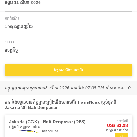
អង្គារ 11 សីហា 2026
អ្នកដំណើរ
1 មនុស្សពេញវ័យ
Class
សេដ្ឋកិច្ច
ស្វែងរកជើងហោះហើរ
បច្ចុប្បន្នភាពចុងក្រោយនៅ
8 សីហា 2026 នៅ​ម៉ោង 07:08 PM ម៉ោង​សកល +0
កក់ និងទទួលបានកិច្ចព្រមព្រៀងជើងហោះហើរ TransNusa ល្អបំផុតពី
Jakarta ទៅ Bali Denpasar
Jakarta (CGK)
Bali Denpasar (DPS)
ចាប់ផ្ដើមពី
US$ 63.98
អង្គារ 1 កញ្ញា
តាមដាន
តម្លៃ/ អ្នកដំណើរ
TransNusa