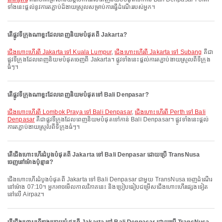
ទាំងនេះផ្តល់នូវការតភ្ជាប់ដ៏ងាយស្រួលសម្រាប់ការធ្វើដំណើររបស់អ្នក។
តើផ្លូវទីក្រុងណាខ្លះដែលពេញនិយមបំផុតពី Jakarta?
ជើងហោះហើរពី Jakarta ទៅ Kuala Lumpur
,
ជើងហោះហើរពី Jakarta ទៅ Subang
គឺជា
ផ្លូវទីក្រុងដែលពេញនិយមបំផុតចេញពី Jakarta។ ផ្លូវទាំងនេះផ្តល់ការតភ្ជាប់ងាយស្រួលពីទីក្រុង
ធំៗ។
តើផ្លូវទីក្រុងណាខ្លះដែលពេញនិយមបំផុតទៅ Bali Denpasar?
ជើងហោះហើរពី Lombok Praya ទៅ Bali Denpasar
,
ជើងហោះហើរពី Perth ទៅ Bali
Denpasar
គឺជាផ្លូវទីក្រុងដែលពេញនិយមបំផុតទៅកាន់ Bali Denpasar។ ផ្លូវទាំងនេះផ្តល់
ការតភ្ជាប់ងាយស្រួលពីទីក្រុងធំៗ។
តើជើងហោះហើរដំបូងបំផុតពី Jakarta ទៅ Bali Denpasar ដោយប្រើ TransNusa
ចេញនៅម៉ោងប៉ុន្មាន?
ជើងហោះហើរដំបូងបំផុតពី Jakarta ទៅ Bali Denpasar ជាមួយ TransNusa ចេញដំណើរ
នៅម៉ោង 07:10។ អ្នកអាចមើលកាលវិភាគនេះ និងប្រៀបធៀបជម្រើសជើងហោះហើរផ្សេងទៀត
នៅលើ Airpaz។