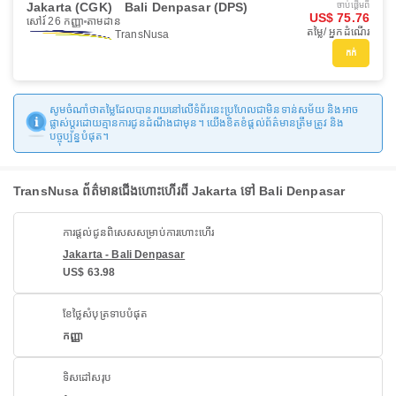
Jakarta (CGK)
Bali Denpasar (DPS)
ចាប់ផ្ដើមពី
US$ 75.76
សៅរ៍ 26 កញ្ញា
តាមដាន
តម្លៃ/ អ្នកដំណើរ
TransNusa
កក់
សូមចំណាំថាតម្លៃដែលបានរាយនៅលើទំព័រនេះប្រហែលជាមិនទាន់សម័យ និងអាច
ផ្លាស់ប្តូរដោយគ្មានការជូនដំណឹងជាមុន។ យើងខិតខំផ្តល់ព័ត៌មានត្រឹមត្រូវ និង
បច្ចុប្បន្នបំផុត។
TransNusa ព័ត៌មានជើងហោះហើរពី Jakarta ទៅ Bali Denpasar
ការផ្តល់ជូនពិសេសសម្រាប់ការហោះហើរ
Jakarta - Bali Denpasar
US$ 63.98
ខែថ្លៃសំបុត្រទាបបំផុត
កញ្ញា
ទិសដៅសរុប