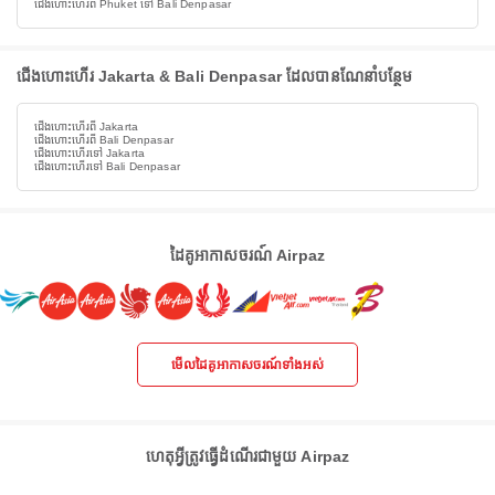
ជើងហោះហើរពី Phuket ទៅ Bali Denpasar
ជើងហោះហើរ Jakarta & Bali Denpasar ដែលបានណែនាំបន្ថែម
ជើងហោះហើរពី Jakarta
ជើងហោះហើរពី Bali Denpasar
ជើងហោះហើរទៅ Jakarta
ជើងហោះហើរទៅ Bali Denpasar
ដៃគូអាកាសចរណ៍ Airpaz
មើលដៃគូអាកាសចរណ៍ទាំងអស់
ហេតុអ្វីត្រូវធ្វើដំណើរជាមួយ Airpaz