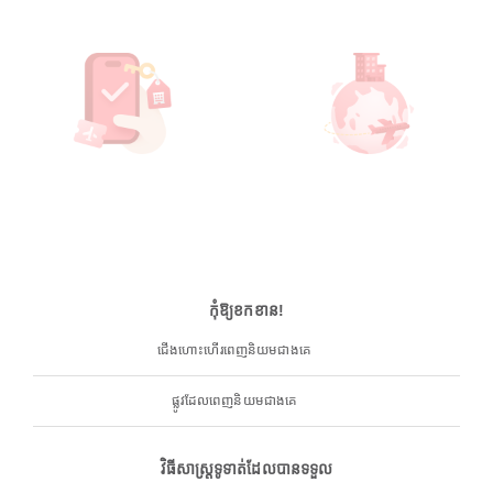
កុំឱ្យខកខាន!
ជើងហោះហើរពេញនិយមជាងគេ
ផ្លូវដែលពេញនិយមជាងគេ
វិធីសាស្ត្រទូទាត់ដែលបានទទួល