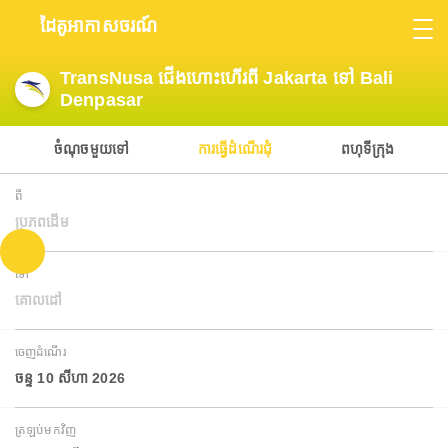
ដៃគូអាកាសចរណ៍
TransNusa ជើងហោះហើរពី Jakarta ទៅ Bali
Denpasar
ចំណុចមួយទៅ
ការធ្វើដំណើរជុំ
ពហុទីក្រុង
ពី
ប្រភពដើម
ទៅ
គោលដៅ
ចេញដំណើរ
ចន្ទ 10 សីហា 2026
ត្រឡប់មកវិញ