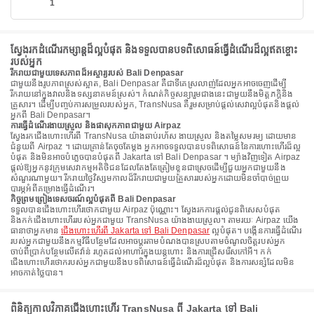
1
ស្វែងរកដំណើរកម្សាន្តដ៏ល្អបំផុត និងទទួលបានបទពិសោធន៍ធ្វើដំណើរដ៏ល្អឥតខ្ចោះ
របស់អ្នក
រីករាយជាមួយទេសភាពដ៏អស្ចារ្យរបស់ Bali Denpasar
ជាមួយនឹងរូបភាពស្រស់ស្អាត, Bali Denpasar គឺជាទីគេស្រលាញ់ដែលអ្នកអាចចេញដើម្បី
រីករាយនៅក្នុងវាលនិងទស្សនាគមន៍ស្រស់។ កំណត់កិច្ចសន្យារួមជាងនេះជាមួយនឹងមិត្តភក្តិនិង
គ្រួសារ។ ដើម្បីបញ្ចប់ការសម្រួលរបស់អ្នក, TransNusa គឺរួមសម្រាប់ផ្តល់សេវាល្អបំផុតនិងផ្តល់
អ្នកពី Bali Denpasar។
ការធ្វើដំណើរងាយស្រួល និងផាសុកភាពជាមួយ Airpaz
ស្វែងរកជើងហោះហើរពី TransNusa យ៉ាងឆាប់រហ័ស ងាយស្រួល និងតម្លៃសមរម្យ ដោយមាន
ជំនួយពី Airpaz ។ ដោយគ្រាន់តែចុចតែម្តង អ្នកអាចទទួលបានបទពិសោធន៍នៃការហោះហើរដ៏ល្អ
បំផុត និងមិនអាចបំភ្លេចបានបំផុតពី Jakarta ទៅ Bali Denpasar ។ ម្យ៉ាងវិញទៀត Airpaz
ផ្តល់ឱ្យអ្នកនូវក្រុមសេវាកម្មអតិថិជនដែលតែងតែត្រៀមខ្លួនជាស្រេចដើម្បីជួយអ្នកជាមួយនឹង
សំណួរណាមួយ។ រីករាយថ្ងៃវិស្សមកាលដ៏រីករាយជាមួយគ្រួសាររបស់អ្នកដោយមិនចាំបាច់ព្រួយ
បារម្ភអំពីគម្រោងធ្វើដំណើរ។
កិច្ចព្រមព្រៀងទេសចរណ៍ល្អបំផុតពី Bali Denpasar
ទទួលបានជើងហោះហើរថោកជាមួយ Airpaz ប៉ុណ្ណោះ។ ស្វែងរកការផ្តល់ជូនពិសេសបំផុត
និងកក់ជើងហោះហើររបស់អ្នកជាមួយ TransNusa យ៉ាងងាយស្រួល។ តាមរយៈ Airpaz យើង
ធានាថាអ្នកមាន
ជើងហោះហើរពី Jakarta ទៅ Bali Denpasar
ល្អបំផុត។ បង្កើនការធ្វើដំណើរ
របស់អ្នកជាមួយនឹងកម្មវិធីបន្ថែមដែលអាចប្ដូរតាមបំណងបានស្របតាមចំណូលចិត្តរបស់អ្នក
ចាប់ពីប្រាក់បន្ថែមលើឥវ៉ាន់ រហូតដល់អាហារក្នុងយន្តហោះ និងការជ្រើសរើសកៅអី។ កក់
ជើងហោះហើរថោករបស់អ្នកជាមួយនឹងបទពិសោធន៍ធ្វើដំណើរដ៏ល្អបំផុត និងការសន្សំដែលមិន
អាចកាត់ថ្លៃបាន។
ពិនិត្យកាលវិភាគជើងហោះហើរ TransNusa ពី Jakarta ទៅ Bali