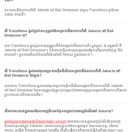
រយៈពេលជើងហោះហើរពី Jakarta ទៅ Bali Denpasar ជាមួយ TransNusa ប្រហែល
1ម៉ោង 35នាទី។
តើ TransNusa ផ្តល់ប្រាក់ឧបត្ថម្ភឥវ៉ាន់សម្រាប់ជើងហោះហើរពី Jakarta ទៅ Bali
Denpasar ទេ?
បាទ TransNusa ផ្តល់ជូនការអនុញ្ញាតអីវ៉ាន់សម្រាប់ជើងហោះហើរ ក្នុងស្រុក & អន្តរជាតិ ពី
Jakarta ទៅ Bali Denpasar។ ព័ត៌មានលម្អិតអាចខុសគ្នាដោយផ្អែកលើប្រភេទសំបុត្រ និង
គោលដៅ។ អ្នកអាចមើលព័ត៌មានអីវ៉ាន់នៅលើ Airpaz ក្នុងពេលកក់។
តើ TransNusa ផ្តល់សេវាចុះឈ្មោះតាមអ៊ីនធឺណិតសម្រាប់ជើងហោះហើរពី Jakarta ទៅ
Bali Denpasar ដែរឬទេ?
បាទ/ចាស TransNusa ផ្តល់សេវាចុះឈ្មោះតាមអ៊ីនធឺណិតសម្រាប់ជើងហោះហើរពី Jakarta
ទៅ Bali Denpasar ដែលអនុញ្ញាតឱ្យអ្នកចុះឈ្មោះយ៉ាងងាយស្រួលសម្រាប់ជើងហោះហើររបស់
អ្នកតាមរយៈវេទិការបស់យើង។
តើអាកាសយានដ្ឋានណាដែលពេញនិយមបំផុតសម្រាប់ការចេញដំណើរនៅ Jakarta?
អាកាសយានដ្ឋានអន្តរជាតិសូហាកាណូ–ហាតតា
ជាអាកាសយានដ្ឋានចេញដំណើរដែលពេញ
និយមបំផុតនៅក្នុង Jakarta។ អាកាសយានដ្ឋានទាំងនេះផ្តល់ជូន ចំណតរថយន្ត, បរិភោគ
អាហារ, រថភ្លើង និងសេវាកម្មផ្សេងៗជាច្រើន ដើម្បីបង្កើនបទពិសោធន៍ធ្វើដំណើររបស់អ្នក។ អ្នក