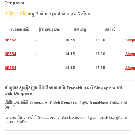
Denpasar
អាទិត្យ 2 សីហា
ចន្ទ 3 សីហា
អង្គារ 4 សីហា
ពុធ 5 សីហា
លេខហោះហើរ
ម៉ូដែលយន្តហោះ
ចាកចេញ
មកដល់
8B552
-
10:55
13:30
Sing
8B554
-
14:15
17:00
Sing
8B554
-
14:15
17:55
Sing
សំណួរគេសួរញឹកញាប់អំពីជើងហោះហើរ TransNusa ពី Singapore ទៅ
Bali Denpasar
តើជើងហោះហើរពី Singapore ទៅ Bali Denpasar ជាមួយ TransNusa មានរយៈពេល
ប៉ុន្មាន?
រយៈពេលជើងហោះហើរពី Singapore ទៅ Bali Denpasar ជាមួយ TransNusa ប្រហែល
2ម៉ោង 35នាទី។