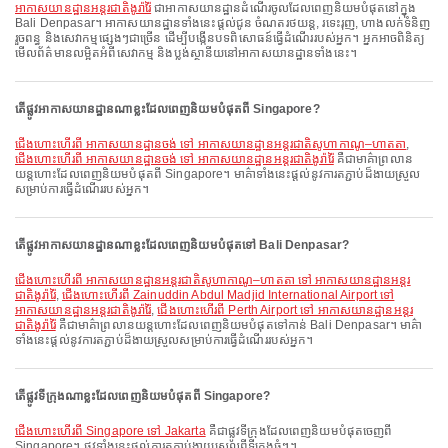
អាកាសយានដ្ឋានអន្តរជាតិងូរ៉ារ៉ៃ
ជាអាកាសយានដ្ឋានដំណើរចូលដែលពេញនិយមបំផុតនៅក្នុង
Bali Denpasar។ អាកាសយានដ្ឋានទាំងនេះផ្តល់ជូន ចំណតរថយន្ត, រទេះរុញ, ហាងលក់ទំនិញ
រួចពន្ធ និងសេវាកម្មផ្សេងៗជាច្រើន ដើម្បីបង្កើនបទពិសោធន៍ធ្វើដំណើររបស់អ្នក។ អ្នកអាចពិនិត្យ
មើលព័ត៌មានលម្អិតអំពីសេវាកម្ម និងប្លង់ស្ថានីយនៅអាកាសយានដ្ឋានទាំងនេះ។
តើផ្លូវអាកាសយានដ្ឋានណាខ្លះដែលពេញនិយមបំផុតពី Singapore?
ជើងហោះហើរពី អាកាសយានដ្ឋានចង់ ទៅ អាកាសយានដ្ឋានអន្តរជាតិសូហាកាណូ–ហាតតា
,
ជើងហោះហើរពី អាកាសយានដ្ឋានចង់ ទៅ អាកាសយានដ្ឋានអន្តរជាតិងូរ៉ារ៉ៃ
គឺជាមាគ៌ាព្រលាន
យន្តហោះដែលពេញនិយមបំផុតពី Singapore។ មាគ៌ាទាំងនេះផ្តល់នូវការតភ្ជាប់ដ៏ងាយស្រួល
សម្រាប់ការធ្វើដំណើររបស់អ្នក។
តើផ្លូវអាកាសយានដ្ឋានណាខ្លះដែលពេញនិយមបំផុតទៅ Bali Denpasar?
ជើងហោះហើរពី អាកាសយានដ្ឋានអន្តរជាតិសូហាកាណូ–ហាតតា ទៅ អាកាសយានដ្ឋានអន្តរ
ជាតិងូរ៉ារ៉ៃ
,
ជើងហោះហើរពី Zainuddin Abdul Madjid International Airport ទៅ
អាកាសយានដ្ឋានអន្តរជាតិងូរ៉ារ៉ៃ
,
ជើងហោះហើរពី Perth Airport ទៅ អាកាសយានដ្ឋានអន្តរ
ជាតិងូរ៉ារ៉ៃ
គឺជាមាគ៌ាព្រលានយន្តហោះដែលពេញនិយមបំផុតទៅកាន់ Bali Denpasar។ មាគ៌ា
ទាំងនេះផ្តល់នូវការតភ្ជាប់ដ៏ងាយស្រួលសម្រាប់ការធ្វើដំណើររបស់អ្នក។
តើផ្លូវទីក្រុងណាខ្លះដែលពេញនិយមបំផុតពី Singapore?
ជើងហោះហើរពី Singapore ទៅ Jakarta
គឺជាផ្លូវទីក្រុងដែលពេញនិយមបំផុតចេញពី
Singapore។ ផ្លូវទាំងនេះផ្តល់ការតភ្ជាប់ងាយស្រួលពីទីក្រុងធំៗ។