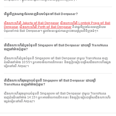
តើផ្លូវទីក្រុងណាខ្លះដែលពេញនិយមបំផុតទៅ Bali Denpasar?
ជើងហោះហើរពី Jakarta ទៅ Bali Denpasar
,
ជើងហោះហើរពី Lombok Praya ទៅ Bali
Denpasar
,
ជើងហោះហើរពី Perth ទៅ Bali Denpasar
គឺជាផ្លូវទីក្រុងដែលពេញនិយម
បំផុតទៅកាន់ Bali Denpasar។ ផ្លូវទាំងនេះផ្តល់ការតភ្ជាប់ងាយស្រួលពីទីក្រុងធំៗ។
តើជើងហោះហើរដំបូងបំផុតពី Singapore ទៅ Bali Denpasar ដោយប្រើ TransNusa
ចេញនៅម៉ោងប៉ុន្មាន?
ជើងហោះហើរដំបូងបំផុតពី Singapore ទៅ Bali Denpasar ជាមួយ TransNusa ចេញ
ដំណើរនៅម៉ោង 10:55។ អ្នកអាចមើលកាលវិភាគនេះ និងប្រៀបធៀបជម្រើសជើងហោះហើរផ្សេង
ទៀតនៅលើ Airpaz។
តើជើងហោះហើរចុងក្រោយបំផុតពី Singapore ទៅ Bali Denpasar ដោយប្រើ
TransNusa ចេញនៅម៉ោងប៉ុន្មាន?
ជើងហោះហើរចុងក្រោយបំផុតពី Singapore ទៅ Bali Denpasar ជាមួយ TransNusa
ចេញដំណើរនៅម៉ោង 14:15។ អ្នកអាចមើលកាលវិភាគនេះ និងប្រៀបធៀបជម្រើសជើងហោះហើរ
ផ្សេងទៀតនៅលើ Airpaz។