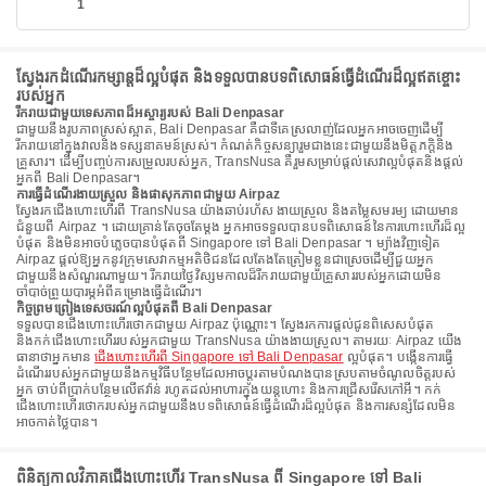
1
ស្វែងរកដំណើរកម្សាន្តដ៏ល្អបំផុត និងទទួលបានបទពិសោធន៍ធ្វើដំណើរដ៏ល្អឥតខ្ចោះ
របស់អ្នក
រីករាយជាមួយទេសភាពដ៏អស្ចារ្យរបស់ Bali Denpasar
ជាមួយនឹងរូបភាពស្រស់ស្អាត, Bali Denpasar គឺជាទីគេស្រលាញ់ដែលអ្នកអាចចេញដើម្បី
រីករាយនៅក្នុងវាលនិងទស្សនាគមន៍ស្រស់។ កំណត់កិច្ចសន្យារួមជាងនេះជាមួយនឹងមិត្តភក្តិនិង
គ្រួសារ។ ដើម្បីបញ្ចប់ការសម្រួលរបស់អ្នក, TransNusa គឺរួមសម្រាប់ផ្តល់សេវាល្អបំផុតនិងផ្តល់
អ្នកពី Bali Denpasar។
ការធ្វើដំណើរងាយស្រួល និងផាសុកភាពជាមួយ Airpaz
ស្វែងរកជើងហោះហើរពី TransNusa យ៉ាងឆាប់រហ័ស ងាយស្រួល និងតម្លៃសមរម្យ ដោយមាន
ជំនួយពី Airpaz ។ ដោយគ្រាន់តែចុចតែម្តង អ្នកអាចទទួលបានបទពិសោធន៍នៃការហោះហើរដ៏ល្អ
បំផុត និងមិនអាចបំភ្លេចបានបំផុតពី Singapore ទៅ Bali Denpasar ។ ម្យ៉ាងវិញទៀត
Airpaz ផ្តល់ឱ្យអ្នកនូវក្រុមសេវាកម្មអតិថិជនដែលតែងតែត្រៀមខ្លួនជាស្រេចដើម្បីជួយអ្នក
ជាមួយនឹងសំណួរណាមួយ។ រីករាយថ្ងៃវិស្សមកាលដ៏រីករាយជាមួយគ្រួសាររបស់អ្នកដោយមិន
ចាំបាច់ព្រួយបារម្ភអំពីគម្រោងធ្វើដំណើរ។
កិច្ចព្រមព្រៀងទេសចរណ៍ល្អបំផុតពី Bali Denpasar
ទទួលបានជើងហោះហើរថោកជាមួយ Airpaz ប៉ុណ្ណោះ។ ស្វែងរកការផ្តល់ជូនពិសេសបំផុត
និងកក់ជើងហោះហើររបស់អ្នកជាមួយ TransNusa យ៉ាងងាយស្រួល។ តាមរយៈ Airpaz យើង
ធានាថាអ្នកមាន
ជើងហោះហើរពី Singapore ទៅ Bali Denpasar
ល្អបំផុត។ បង្កើនការធ្វើ
ដំណើររបស់អ្នកជាមួយនឹងកម្មវិធីបន្ថែមដែលអាចប្ដូរតាមបំណងបានស្របតាមចំណូលចិត្តរបស់
អ្នក ចាប់ពីប្រាក់បន្ថែមលើឥវ៉ាន់ រហូតដល់អាហារក្នុងយន្តហោះ និងការជ្រើសរើសកៅអី។ កក់
ជើងហោះហើរថោករបស់អ្នកជាមួយនឹងបទពិសោធន៍ធ្វើដំណើរដ៏ល្អបំផុត និងការសន្សំដែលមិន
អាចកាត់ថ្លៃបាន។
ពិនិត្យកាលវិភាគជើងហោះហើរ TransNusa ពី Singapore ទៅ Bali