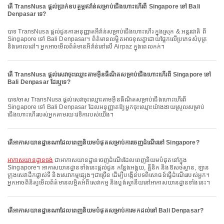
តើ TransNusa ផ្តល់ប្រាក់ឧបត្ថម្ភឥវ៉ាន់សម្រាប់ជើងហោះហើរពី Singapore ទៅ Bali
Denpasar ទេ?
បាទ TransNusa ផ្តល់ជូនការអនុញ្ញាតអីវ៉ាន់សម្រាប់ជើងហោះហើរ ក្នុងស្រុក & អន្តរជាតិ ពី
Singapore ទៅ Bali Denpasar។ ព័ត៌មានលម្អិតអាចខុសគ្នាដោយផ្អែកលើប្រភេទសំបុត្រ
និងគោលដៅ។ អ្នកអាចមើលព័ត៌មានអីវ៉ាន់នៅលើ Airpaz ក្នុងពេលកក់។
តើ TransNusa ផ្តល់សេវាចុះឈ្មោះតាមអ៊ីនធឺណិតសម្រាប់ជើងហោះហើរពី Singapore ទៅ
Bali Denpasar ដែរឬទេ?
បាទ/ចាស TransNusa ផ្តល់សេវាចុះឈ្មោះតាមអ៊ីនធឺណិតសម្រាប់ជើងហោះហើរពី
Singapore ទៅ Bali Denpasar ដែលអនុញ្ញាតឱ្យអ្នកចុះឈ្មោះយ៉ាងងាយស្រួលសម្រាប់
ជើងហោះហើររបស់អ្នកតាមរយៈវេទិការបស់យើង។
តើអាកាសយានដ្ឋានណាដែលពេញនិយមបំផុតសម្រាប់ការចេញដំណើរនៅ Singapore?
អាកាសយានដ្ឋានចង់
ជាអាកាសយានដ្ឋានចេញដំណើរដែលពេញនិយមបំផុតនៅក្នុង
Singapore។ អាកាសយានដ្ឋានទាំងនេះផ្តល់ជូន កន្លែងអង្គុយ, គ្លីនិក និងឱសថស្ថាន, ឡាន
ក្រុងសេវាដឹកផ្លាស់ទី និងសេវាកម្មផ្សេងៗជាច្រើន ដើម្បីបង្កើនបទពិសោធន៍ធ្វើដំណើររបស់អ្នក។
អ្នកអាចពិនិត្យមើលព័ត៌មានលម្អិតអំពីសេវាកម្ម និងប្លង់ស្ថានីយនៅអាកាសយានដ្ឋានទាំងនេះ។
តើអាកាសយានដ្ឋានណាដែលពេញនិយមបំផុតសម្រាប់ការមកដល់នៅ Bali Denpasar?