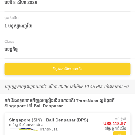
សៅរ៍ 8 សីហា 2026
អ្នកដំណើរ
1 មនុស្សពេញវ័យ
Class
សេដ្ឋកិច្ច
ស្វែងរកជើងហោះហើរ
បច្ចុប្បន្នភាពចុងក្រោយនៅ
1 សីហា 2026 នៅ​ម៉ោង 10:45 PM ម៉ោង​សកល +0
កក់ និងទទួលបានកិច្ចព្រមព្រៀងជើងហោះហើរ TransNusa ល្អបំផុតពី
Singapore ទៅ Bali Denpasar
Singapore (SIN)
Bali Denpasar (DPS)
ចាប់ផ្ដើមពី
US$ 118.97
អាទិត្យ 9 សីហា
តាមដាន
តម្លៃ/ អ្នកដំណើរ
TransNusa