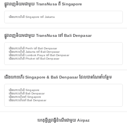
ផ្លូវពេញនិយមជាមួយ TransNusa ពី Singapore
ជើងហោះហើរពី Singapore ទៅ Jakarta
ផ្លូវពេញនិយមជាមួយ TransNusa ទៅ Bali Denpasar
ជើងហោះហើរពី Perth ទៅ Bali Denpasar
ជើងហោះហើរពី Jakarta ទៅ Bali Denpasar
ជើងហោះហើរពី Lombok Praya ទៅ Bali Denpasar
ជើងហោះហើរពី Phuket ទៅ Bali Denpasar
ជើងហោះហើរ Singapore & Bali Denpasar ដែលបានណែនាំបន្ថែម
ជើងហោះហើរពី Singapore
ជើងហោះហើរពី Bali Denpasar
ជើងហោះហើរទៅ Singapore
ជើងហោះហើរទៅ Bali Denpasar
ហេតុអ្វីត្រូវធ្វើដំណើរជាមួយ Airpaz