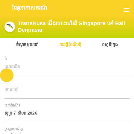
ដៃគូអាកាសចរណ៍
TransNusa ជើងហោះហើរពី Singapore ទៅ Bali
Denpasar
ចំណុចមួយទៅ
ការធ្វើដំណើរជុំ
ពហុទីក្រុង
ពី
ប្រភពដើម
ទៅ
គោលដៅ
ចេញដំណើរ
សុក្រ 7 សីហា 2026
ត្រឡប់មកវិញ