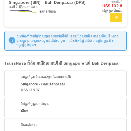
Singapore (SIN)
Bali Denpasar (DPS)
ចាប់ផ្ដើមពី
US$ 132.8
សៅរ៍ 7 វិច្ឆិកា
តាមដាន
តម្លៃ/ អ្នកដំណើរ
TransNusa
កក់
សូមចំណាំថាតម្លៃដែលបានរាយនៅលើទំព័រនេះប្រហែលជាមិនទាន់សម័យ និងអាច
ផ្លាស់ប្តូរដោយគ្មានការជូនដំណឹងជាមុន។ យើងខិតខំផ្តល់ព័ត៌មានត្រឹមត្រូវ និង
បច្ចុប្បន្នបំផុត។
TransNusa ព័ត៌មានជើងហោះហើរពី Singapore ទៅ Bali Denpasar
ការផ្តល់ជូនពិសេសសម្រាប់ការហោះហើរ
Singapore - Bali Denpasar
US$ 118.97
ខែថ្លៃសំបុត្រទាបបំផុត
សីហា
ទិសដៅសរុប