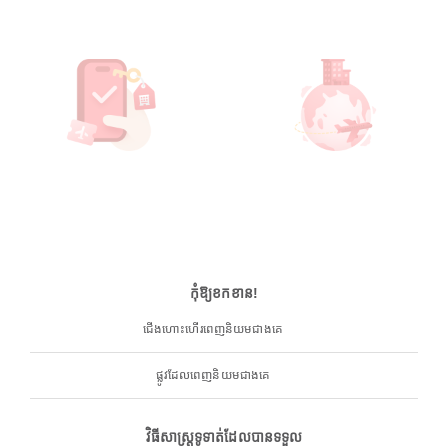
កុំឱ្យខកខាន!
ជើងហោះហើរពេញនិយមជាងគេ
ផ្លូវដែលពេញនិយមជាងគេ
វិធីសាស្ត្រទូទាត់ដែលបានទទួល