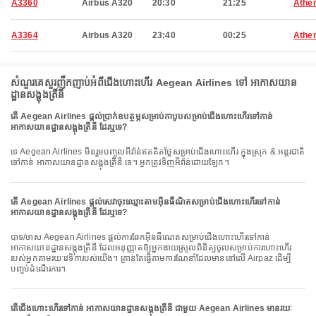
A3360
Airbus A320
20:30
21:25
Athe
A3364
Airbus A320
23:40
00:25
Athe
សំណួរគេសួរញឹកញាប់អំពីជើងហោះហើរ Aegean Airlines ទៅ អាកាសយាន
ដ្ឋានសង្តុងត្រីនី
តើ Aegean Airlines ផ្តល់ប្រាក់ឧបត្ថម្ភសម្រាប់កាបូបសម្រាប់ជើងហោះហើរទៅកាន់
អាកាសយានដ្ឋានសង្តុងត្រីនី ដែរឬទេ?
ទេ Aegean Airlines មិនរួមបញ្ចូលអីវ៉ាន់ឥតគិតថ្លៃសម្រាប់ជើងហោះហើរ ក្នុងស្រុក & អន្តរជាតិ
ទៅកាន់ អាកាសយានដ្ឋានសង្តុងត្រីនី ទេ។ អ្នកត្រូវទិញអីវ៉ាន់ដោយឡែក។
តើ Aegean Airlines ផ្តល់សេវាចុះឈ្មោះតាមអ៊ីនធឺណិតសម្រាប់ជើងហោះហើរទៅកាន់
អាកាសយានដ្ឋានសង្តុងត្រីនី ដែរឬទេ?
បាទ/ចាស Aegean Airlines ផ្តល់ការឆែកអ៊ីនធឺណេតសម្រាប់ជើងហោះហើរទៅកាន់
អាកាសយានដ្ឋានសង្តុងត្រីនី ដែលអនុញ្ញាតឱ្យអ្នកងាយស្រួលពិនិត្យចូលសម្រាប់ការហោះហើរ
របស់អ្នកតាមរយៈវេទិការបស់យើង។ គ្រាន់តែធ្វើតាមការណែនាំដែលមាននៅលើ Airpaz ដើម្បី
បញ្ចប់ដំណើរការ។
តើជើងហោះហើរទៅកាន់ អាកាសយានដ្ឋានសង្តុងត្រីនី ជាមួយ Aegean Airlines មានរយៈ