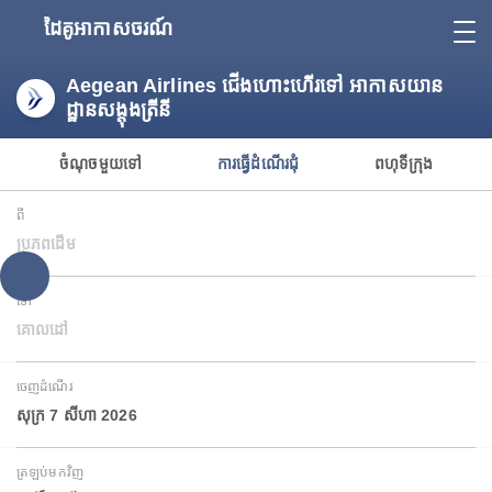
ដៃគូអាកាសចរណ៍
Aegean Airlines ជើងហោះហើរទៅ អាកាសយាន
ដ្ឋានសង្តុងត្រីនី
ចំណុចមួយទៅ
ការធ្វើដំណើរជុំ
ពហុទីក្រុង
ពី
ប្រភពដើម
ទៅ
គោលដៅ
ចេញដំណើរ
សុក្រ 7 សីហា 2026
ត្រឡប់មកវិញ