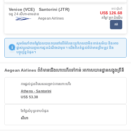
Venice (VCE)
Santorini (JTR)
ចាប់ផ្ដើមពី
US$ 126.68
ចន្ទ 24 សីហា
តាមដាន
តម្លៃ/ អ្នកដំណើរ
Aegean Airlines
កក់
សូមចំណាំថាតម្លៃដែលបានរាយនៅលើទំព័រនេះប្រហែលជាមិនទាន់សម័យ និងអាច
ផ្លាស់ប្តូរដោយគ្មានការជូនដំណឹងជាមុន។ យើងខិតខំផ្តល់ព័ត៌មានត្រឹមត្រូវ និង
បច្ចុប្បន្នបំផុត។
Aegean Airlines ព័ត៌មានជើងហោះហើរទៅកាន់ អាកាសយានដ្ឋានសង្តុងត្រីនី
ការផ្តល់ជូនពិសេសសម្រាប់ការហោះហើរ
Athens - Santorini
US$ 53.38
ខែថ្លៃសំបុត្រទាបបំផុត
សីហា