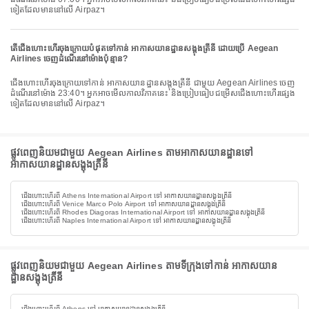
ទៀតដែលមាននៅលើ Airpaz។
តើជើងហោះហើរចុងក្រោយបំផុតទៅកាន់ អាកាសយានដ្ឋានសង្តុងត្រីនី ដោយប្រើ Aegean
Airlines ចេញដំណើរនៅម៉ោងប៉ុន្មាន?
ជើងហោះហើរចុងក្រោយទៅកាន់ អាកាសយានដ្ឋានសង្តុងត្រីនី ជាមួយ Aegean Airlines ចេញ
ដំណើរនៅម៉ោង 23:40។ អ្នកអាចមើលកាលវិភាគនេះ និងប្រៀបធៀបជម្រើសជើងហោះហើរផ្សេង
ទៀតដែលមាននៅលើ Airpaz។
ផ្លូវពេញនិយមជាមួយ Aegean Airlines តាមអាកាសយានដ្ឋានទៅ
អាកាសយានដ្ឋានសង្តុងត្រីនី
ជើងហោះហើរពី Athens International Airport ទៅ អាកាសយានដ្ឋានសង្តុងត្រីនី
ជើងហោះហើរពី Venice Marco Polo Airport ទៅ អាកាសយានដ្ឋានសង្តុងត្រីនី
ជើងហោះហើរពី Rhodes Diagoras International Airport ទៅ អាកាសយានដ្ឋានសង្តុងត្រីនី
ជើងហោះហើរពី Naples International Airport ទៅ អាកាសយានដ្ឋានសង្តុងត្រីនី
ផ្លូវពេញនិយមជាមួយ Aegean Airlines តាមទីក្រុងទៅកាន់ អាកាសយាន
ដ្ឋានសង្តុងត្រីនី
ជើងហោះហើរពី Athens ទៅ អាកាសយានដ្ឋានសង្តុងត្រីនី