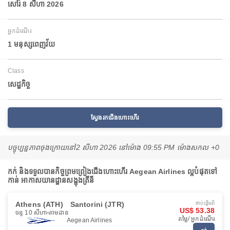
សៅរ៍ 8 សីហា 2026
អ្នកដំណើរ
1 មនុស្សពេញវ័យ
Class
សេដ្ឋកិច្ច
ស្វែងរកជើងហោះហើរ
បច្ចុប្បន្នភាពចុងក្រោយនៅ
2 សីហា 2026 នៅ​ម៉ោង 09:55 PM ម៉ោង​សកល +0
កក់ និងទទួលបានកិច្ចព្រមព្រៀងជើងហោះហើរ Aegean Airlines ល្អបំផុតទៅ
កាន់ អាកាសយានដ្ឋានសង្តុងត្រីនី
Athens (ATH)
Santorini (JTR)
ចាប់ផ្ដើមពី
US$ 53.38
ចន្ទ 10 សីហា
តាមដាន
តម្លៃ/ អ្នកដំណើរ
Aegean Airlines