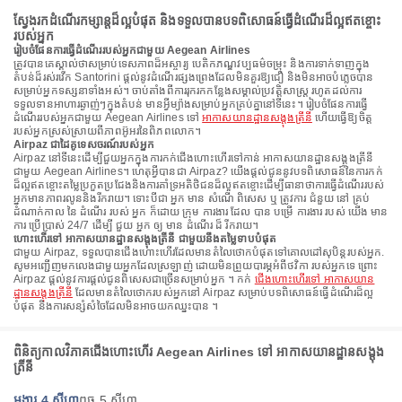
ស្វែងរកដំណើរកម្សាន្តដ៏ល្អបំផុត និងទទួលបានបទពិសោធន៍ធ្វើដំណើរដ៏ល្អឥតខ្ចោះ
របស់អ្នក
រៀបចំផែនការធ្វើដំណើររបស់អ្នកជាមួយ Aegean Airlines
ត្រូវបានគេស្គាល់ថាសម្រាប់ទេសភាពដ៏អស្ចារ្យ បេតិកភណ្ឌវប្បធម៌ចម្រុះ និងការទាក់ទាញក្នុង
តំបន់ដ៏រស់រវើក Santorini ផ្តល់នូវដំណើរផ្សងព្រេងដែលមិនគួរឱ្យជឿ និងមិនអាចបំភ្លេចបាន
សម្រាប់អ្នកទស្សនាទាំងអស់។ ចាប់តាំងពីការរុករកកន្លែងសម្គាល់ប្រវត្តិសាស្ត្រ រហូតដល់ការ
ទទួលទានអាហារឆ្ងាញ់ៗក្នុងតំបន់ មានអ្វីម្យ៉ាងសម្រាប់អ្នកគ្រប់គ្នានៅទីនេះ។ រៀបចំផែនការធ្វើ
ដំណើររបស់អ្នកជាមួយ Aegean Airlines ទៅ
អាកាសយានដ្ឋានសង្តុងត្រីនី
ហើយធ្វើឱ្យចិត្ត
របស់អ្នកស្រស់ស្រាយពីភាពអ៊ូអរនៃពិភពលោក។
Airpaz ជាដៃគូទេសចរណ៍របស់អ្នក
Airpaz នៅទីនេះដើម្បីជួយអ្នកក្នុងការកក់ជើងហោះហើរទៅកាន់ អាកាសយានដ្ឋានសង្តុងត្រីនី
ជាមួយ Aegean Airlines។ ហេតុអ្វីបានជា Airpaz? យើងផ្តល់ជូននូវបទពិសោធន៍នៃការកក់
ដ៏ល្អឥតខ្ចោះតម្លៃប្រកួតប្រជែងនិងការគាំទ្រអតិថិជនដ៏ល្អឥតខ្ចោះដើម្បីធានាថាការធ្វើដំណើររបស់
អ្នកមានភាពរលូននិងរីករាយ។ ទោះបីជា អ្នក មាន សំណើ ពិសេស ឬ ត្រូវការ ជំនួយ នៅ គ្រប់
ដំណាក់កាល នៃ ដំណើរ របស់ អ្នក ក៏ដោយ ក្រុម ការងារ ដែល បាន បម្រើ ការងារ របស់ យើង មាន
ការ ប្រើប្រាស់ 24/7 ដើម្បី ជួយ អ្នក ឲ្យ មាន ដំណើរ ដ៏ រីករាយ។
ហោះហើរទៅ អាកាសយានដ្ឋានសង្តុងត្រីនី ជាមួយនឹងតម្លៃទាបបំផុត
ជាមួយ Airpaz, ទទួលបានជើងហោះហើរដែលមានតំលៃថោកបំផុតទៅគោលដៅសុបិន្តរបស់អ្នក.
សូមអញ្ជើញមកលេងជាមួយអ្នកដែលស្រឡាញ់ ដោយមិនព្រួយបារម្ភអំពីថវិកា របស់អ្នកទេ ព្រោះ
Airpaz ផ្តល់នូវការផ្តល់ជូនពិសេសជាច្រើនសម្រាប់អ្នក ។ កក់
ជើងហោះហើរទៅ អាកាសយាន
ដ្ឋានសង្តុងត្រីនី
ដែលមានតំលៃថោករបស់អ្នកនៅ Airpaz សម្រាប់បទពិសោធន៍ធ្វើដំណើរដ៏ល្អ
បំផុត និងការសន្សំសំចៃដែលមិនអាចយកឈ្នះបាន ។
ពិនិត្យកាលវិភាគជើងហោះហើរ Aegean Airlines ទៅ អាកាសយានដ្ឋានសង្តុង
ត្រីនី
អង្គារ 4 សីហា
ពុធ 5 សីហា