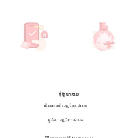
កុំឱ្យខកខាន!
ជើងហោះហើរពេញនិយមជាងគេ
ផ្លូវដែលពេញនិយមជាងគេ