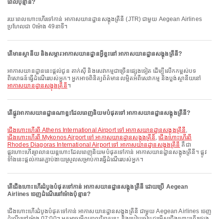
ពេលប៉ុន្មាន?
រយៈពេលហោះហើរទៅកាន់ អាកាសយានដ្ឋានសង្តុងត្រីនី (JTR) ជាមួយ Aegean Airlines
ប្រហែលជា 0ម៉ោង 49នាទី។
តើមានស្ថានីយ និងសម្ភារៈអាកាសយានដ្ឋានអ្វីខ្លះនៅ អាកាសយានដ្ឋានសង្តុងត្រីនី?
អាកាសយានដ្ឋាននេះផ្តល់ជូន តាក់ស៊ី និងសេវាកម្មជាច្រើនផ្សេងទៀត ដើម្បីលើកកម្ពស់បទ
ពិសោធន៍ធ្វើដំណើររបស់អ្នក។ អ្នកអាចពិនិត្យព័ត៌មានលម្អិតអំពីសេវាកម្ម និងប្លង់ស្ថានីយនៅ
អាកាសយានដ្ឋានសង្តុងត្រីនី
។
តើផ្លូវអាកាសយានដ្ឋានណាខ្លះដែលពេញនិយមបំផុតទៅ អាកាសយានដ្ឋានសង្តុងត្រីនី?
ជើងហោះហើរពី Athens International Airport ទៅ អាកាសយានដ្ឋានសង្តុងត្រីនី
,
ជើងហោះហើរពី Mykonos Airport ទៅ អាកាសយានដ្ឋានសង្តុងត្រីនី
,
ជើងហោះហើរពី
Rhodes Diagoras International Airport ទៅ អាកាសយានដ្ឋានសង្តុងត្រីនី
គឺជា
ផ្លូវហោះហើរព្រលានយន្តហោះដែលពេញនិយមបំផុតទៅកាន់ អាកាសយានដ្ឋានសង្តុងត្រីនី។ ផ្លូវ
ទាំងនេះផ្តល់ការតភ្ជាប់ងាយស្រួលសម្រាប់ការធ្វើដំណើររបស់អ្នក។
តើជើងហោះហើរដំបូងបំផុតទៅកាន់ អាកាសយានដ្ឋានសង្តុងត្រីនី ដោយប្រើ Aegean
Airlines ចេញដំណើរនៅម៉ោងប៉ុន្មាន?
ជើងហោះហើរដំបូងបំផុតទៅកាន់ អាកាសយានដ្ឋានសង្តុងត្រីនី ជាមួយ Aegean Airlines ចេញ
ដំណើរនៅម៉ោង 07:00។ អ្នកអាចមើលកាលវិភាគនេះ និងប្រៀបធៀបជម្រើសជើងហោះហើរផ្សេង