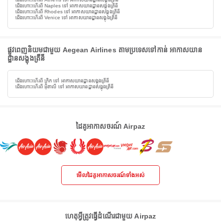
ជើងហោះហើរពី Naples ទៅ អាកាសយានដ្ឋានសង្តុងត្រីនី
ជើងហោះហើរពី Rhodes ទៅ អាកាសយានដ្ឋានសង្តុងត្រីនី
ជើងហោះហើរពី Venice ទៅ អាកាសយានដ្ឋានសង្តុងត្រីនី
ផ្លូវពេញនិយមជាមួយ Aegean Airlines តាមប្រទេសទៅកាន់ អាកាសយាន
ដ្ឋានសង្តុងត្រីនី
ជើងហោះហើរពី ក្រិក ទៅ អាកាសយានដ្ឋានសង្តុងត្រីនី
ជើងហោះហើរពី អ៊ីតាលី ទៅ អាកាសយានដ្ឋានសង្តុងត្រីនី
ដៃគូអាកាសចរណ៍ Airpaz
មើលដៃគូអាកាសចរណ៍ទាំងអស់
ហេតុអ្វីត្រូវធ្វើដំណើរជាមួយ Airpaz