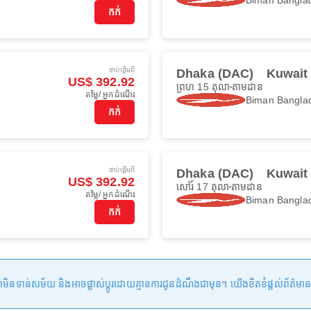
កក់
ចាប់ផ្ដើមពី
Dhaka (DAC)
Kuwait
US$ 392.92
ព្រហ 15 តុលា
តាមដាន
តម្លៃ/ អ្នកដំណើរ
Biman Banglad
កក់
ចាប់ផ្ដើមពី
Dhaka (DAC)
Kuwait
US$ 392.92
សៅរ៍ 17 តុលា
តាមដាន
តម្លៃ/ អ្នកដំណើរ
Biman Banglad
កក់
ន់សម័យ និងអាចផ្លាស់ប្តូរដោយគ្មានការជូនដំណឹងជាមុន។ យើងខិតខំផ្តល់ព័ត៌មានត្រឹមត្