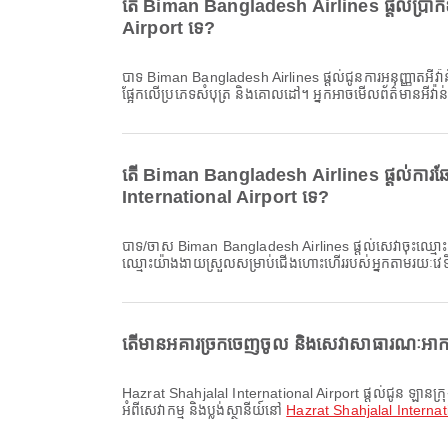
តើ Biman Bangladesh Airlines ផ្តល់ប្រាក់
Airport ទេ?
បាទ Biman Bangladesh Airlines ផ្តល់ជូនការអនុញ្ញាតអីវ៉ាន់សម្រាប់ជើងហោះហើរ ពី Hazrat Shahjalal International Airport ទៅ Kuwait International Airport។ ព័ត៌មានលម្អិតអាចខុសគ្នាដោយ
ផ្អែកលើប្រភេទសំបុត្រ និងគោលដៅ។ អ្នកអាចមើលព័ត៌មានអីវ៉ា
តើ Biman Bangladesh Airlines ផ្តល់ការឆ
International Airport ទេ?
បាទ/ចាស Biman Bangladesh Airlines ផ្តល់សេវាចុះឈ្មោះតាមអ៊ីនធឺណិតសម្រាប់ជើងហោះហើរពី Hazrat Shahjalal International Airport ទៅ Kuwait International Airport ដែលអនុញ្ញាតឱ្យអ្នកចុះ
ឈ្មោះយ៉ាងងាយស្រួលសម្រាប់ជើងហោះហើររបស់អ្នកតាមរយៈវេ
តើមានអគារច្រកចេញចូល និងសេវាសាធារណៈអាកាស
Hazrat Shahjalal International Airport ផ្តល់ជូន ឡានក្រុងសេវាដឹកផ្លាស់ទី, សេវាកម្មប្តូររូបិយប័ណ្ណ, រទេះរុញ និងសេវាកម្មផ្សេងៗជាច្រើន ដើម្បីបង្កើនបទពិសោធន៍ធ្វើដំណើររបស់អ្នក។ អ្នកអាចពិនិត្យព័ត៌មានលម្អិត
អំពីសេវាកម្ម និងប្លង់ស្ថានីយ៍នៅ
Hazrat Shahjalal Internat