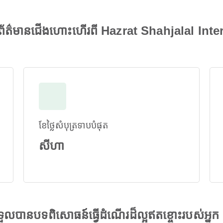
ត៌មានជើងហោះហើរពី Hazrat Shahjalal Inte
ខែថ្លៃសំបុត្រទាបបំផុត
សីហា
ងទទួលបានបទពិសោធន៍ធ្វើដំណើរដ៏ល្អឥតខ្ចោះរបស់អ្នក