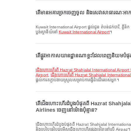
តើមានអគារច្រកចេញចូល និងសេវាសាធារណៈអាកាស
Kuwait International Airport ផ្តល់ជូន តំបន់ជក់បារី, គ្លីនិក និងឱសថស្ថាន, ការជួលរថយន្ត និងសេវាកម្មផ្សេងៗជាច្រើន ដើម្បីបង្កើនបទពិសោធន៍ធ្វើដំណើររបស់អ្នក។ អ្នកអាចពិនិត្យព័ត៌មានលម្អិតអំពីសេវាកម្ម និង
ប្លង់ស្ថានីយ៍នៅ
Kuwait International Airport
។
តើផ្លូវអាកាសយានដ្ឋានណាខ្លះដែលពេញនិយមបំផ
ជើងហោះហើរពី Hazrat Shahjalal International Airpor
Airport
,
ជើងហោះហើរពី Hazrat Shahjalal International
ផ្តល់ការតភ្ជាប់ងាយស្រួលសម្រាប់ការធ្វើដំណើររបស់អ្នក។
តើជើងហោះហើរដំបូងបំផុតពី Hazrat Shahjal
Airlines ចេញនៅម៉ោងប៉ុន្មាន?
ជើងហោះហើរដំបូងបំផុតពី Hazrat Shahjalal International Airport ទៅ Kuwait International Airport ជាមួយ Biman Bangladesh Airlines ចេញដំណើរនៅម៉ោង 04:00។ អ្នកអាចមើលកាលវិភាគនេះ
និងប្រៀបធៀបជម្រើសជើងហោះហើរផ្សេងទៀតនៅលើ Airpaz។