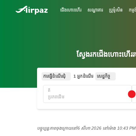
ជើងហោះហើរ
សណ្ឋាគារ
ប្រូម៉ូសិន
កម្មង
ស្វែងរកជើងហោះហើររ
ការធ្វើដំណើរជុំ
1 អ្នកដំណើរ
សេដ្ឋកិច្ច
ពី
បច្ចុប្បន្នភាពចុងក្រោយនៅ
6 សីហា 2026 នៅ​ម៉ោង 10:43 P