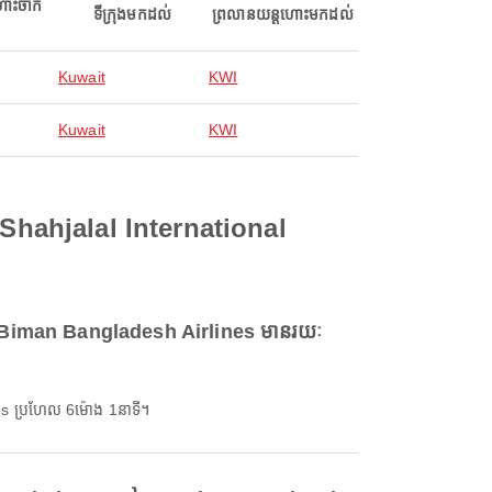
ហោះចាក
ទីក្រុងមកដល់
ព្រលានយន្តហោះមកដល់
Kuwait
KWI
Kuwait
KWI
Shahjalal International
យ Biman Bangladesh Airlines មានរយៈ
es ប្រហែល 6ម៉ោង 1នាទី។