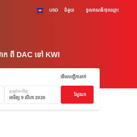
USD
ជំនួយ
ចូលគណនី/ចុះឈ្មោះ
ៃថោក ពី DAC ទៅ KWI
មើលបញ្ជីការកក់
ត្រឡប់មកវិញ
ស្វែងរក
អាទិត្យ 9 សីហា 2026