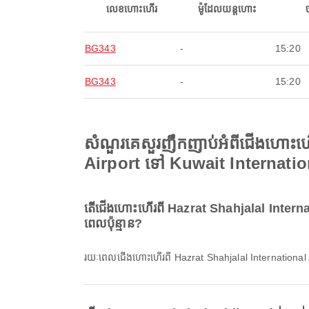
លេខហោះហើរ
ម៉ូដែលយន្តហោះ
BG343
-
15:20
BG343
-
15:20
សំណួរគេសួរញឹកញាប់អំពីជើងហោះហ
Airport ទៅ Kuwait Internatio
តើជើងហោះហើរពី Hazrat Shahjalal Intern
ពេលប៉ុន្មាន?
រយៈពេលជើងហោះហើរពី Hazrat Shahjalal International 