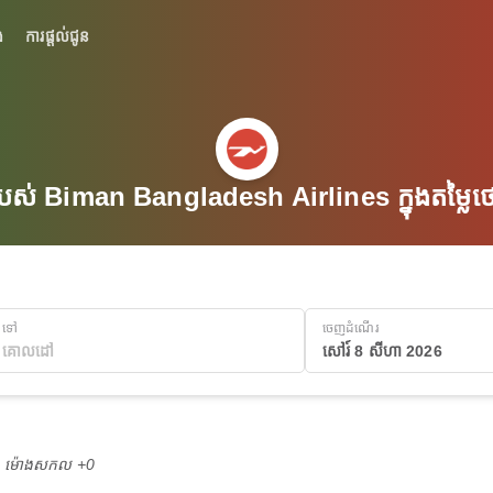
់
ការផ្តល់ជូន
បស់ Biman Bangladesh Airlines ក្នុងតម្ល
ទៅ
ចេញដំណើរ
សៅរ៍ 8 សីហា 2026
M ម៉ោង​សកល +0