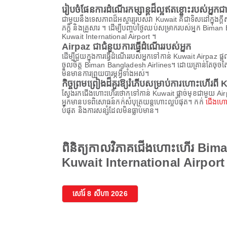
រៀបចំផែនការដំណើរកម្សាន្តដ៏ល្អឥតខ្ចោះរបស់អ
ជាមួយនឹងទេសភាពដ៏អស្ចារ្យរបស់វា Kuwait គឺជាទិសដៅក្នុងក្តីសុប
ភក្តិ និងគ្រួសារ ។ ដើម្បីបញ្ចប់ថ្ងៃឈប់សម្រាករបស់អ្នក Bim
Kuwait International Airport ។
Airpaz ជាជំនួយការធ្វើដំណើររបស់អ្នក
ដើម្បីជួយក្នុងការធ្វើដំណើររបស់អ្នកទៅកាន់ Kuwait Airp
ចូលចិត្ត Biman Bangladesh Airlines។ ដោយគ្រាន់តែចុចតែម
មិនមានការព្រួយបារម្ភអ្វីទាំងអស់។
កិច្ចព្រមព្រៀងដ៏គួរឱ្យរំភើបសម្រាប់ការហោះហើរ
ស្វែងរកជើងហោះហើរថោកទៅកាន់ Kuwait ផ្តាច់មុខជាមួយ Ai
អ្នកមានបទពិសោធន៍កក់សំបុត្រយន្តហោះល្អបំផុត។ កក់
ជើងហោះ
បំផុត និងការសន្សំដែលមិនធ្លាប់មាន។
ពិនិត្យកាលវិភាគជើងហោះហើរ Bim
Kuwait International Airport
សៅរ៍ 8 សីហា 2026