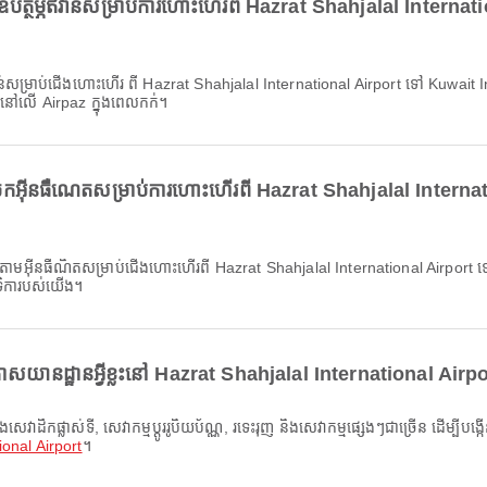
ឧបត្ថម្ភឥវ៉ាន់សម្រាប់ការហោះហើរពី Hazrat Shahjalal Intern
ន់នៅលើ Airpaz ក្នុងពេលកក់។
ែកអ៊ីនធឺណេតសម្រាប់ការហោះហើរពី Hazrat Shahjalal Interna
ទិការបស់យើង។
យានដ្ឋានអ្វីខ្លះនៅ Hazrat Shahjalal International Airp
ional Airport
។