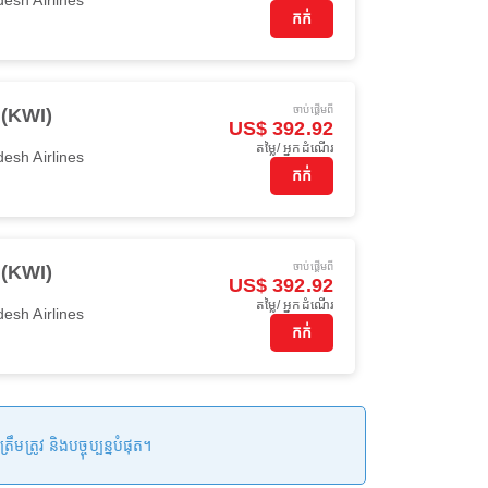
កក់
ចាប់ផ្ដើមពី
 (KWI)
US$ 392.92
តម្លៃ/ អ្នកដំណើរ
esh Airlines
កក់
ចាប់ផ្ដើមពី
 (KWI)
US$ 392.92
តម្លៃ/ អ្នកដំណើរ
esh Airlines
កក់
រូវ និងបច្ចុប្បន្នបំផុត។