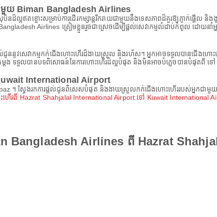
្នកជាមួយ Biman Bangladesh Airlines
ិនដ៏ល្អឥតខ្ចោះសម្រាប់ការដើរកម្សាន្តរីករាយជាមួយនឹងទេសភាពដ៏គួរឱ្យភ្ញាក់ផ្អើល និងងូតទឹ
an Bangladesh Airlines ត្រៀមខ្លួនរួចជាស្រេចដើម្បីផ្តល់សេវាកម្មលំដាប់កំពូល ដោយន
az ផ្តល់ជូននូវសេវាកម្មកក់ជើងហោះហើរដ៏ងាយស្រួល និងរហ័ស។ អ្នកអាចទទួលបានជើងហោ
្តង ទទួលបានបទពិសោធន៍នៃការហោះហើរដ៏ល្អបំផុត និងមិនអាចបំភ្លេចបានបំផុតពី ទៅ ។
ពី Kuwait International Airport
rpaz ។ ស្វែងរកការផ្តល់ជូនពិសេសបំផុត និងងាយស្រួលកក់ជើងហោះហើររបស់អ្នកជា
ហើរពី Hazrat Shahjalal International Airport ទៅ Kuwait International Ai
an Bangladesh Airlines ពី Hazrat Shahjal