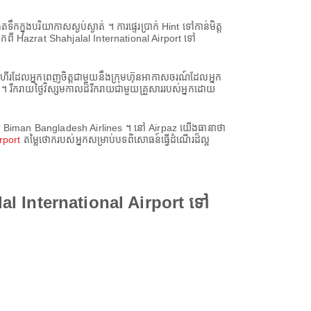
កក្នុងបរិយាកាសស្ងប់ស្ងាត់ ។ ការផ្ទេរប្រាក់ Hint ទៅកាន់មិត្ត
ាំអ្នកពី Hazrat Shahjalal International Airport ទៅ
ះហើរដែលអ្នកពេញចិត្តជាមួយនឹងក្រុមហ៊ុនអាកាសចរណ៍ដែលអ្នក
 រីករាយថ្ងៃវិស្សមកាលដ៏រីករាយជាមួយគ្រួសាររបស់អ្នកដោយ
មួយ Biman Bangladesh Airlines ។ នៅ Airpaz យើងធានាថា
rport
តម្លៃថោករបស់អ្នកសម្រាប់បទពិសោធន៍ធ្វើដំណើរដ៏ល្អ
al International Airport ទៅ