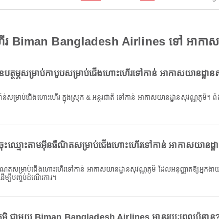
ើរ Biman Bangladesh Airlines ទៅ អាកាសយា
បត្ថម្ភសម្រាប់កាបូបសម្រាប់ជើងហោះហើរទៅកាន់ អាកាសយានដ្ឋានសុ
ុះឈ្មោះតាមអ៊ីនធឺណិតសម្រាប់ជើងហោះហើរទៅកាន់ អាកាសយានដ្ឋាន
ម្បីបញ្ចប់ដំណើរការ។
ូមិ ជាមួយ Biman Bangladesh Airlines មានរយៈពេលប៉ុន្មាន