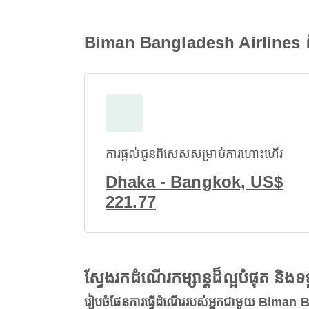
Biman Bangladesh Airlines ព័
ការផ្តល់ជូនពិសេសសម្រាប់ការហោះហើរ
Dhaka - Bangkok, US$
221.77
ស្វែងរកដំណើរកម្សាន្តដ៏ល្អបំផុត និ
រៀបចំផែនការធ្វើដំណើររបស់អ្នកជាមួយ Biman