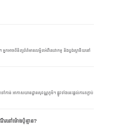
 អ្នកអាចពិនិត្យព័ត៌មានលម្អិតអំពីសេវាកម្ម និងប្លង់ស្ថានីយនៅ
ន់ អាកាសយានដ្ឋានសុវណ្ណភូមិ។ ផ្លូវទាំងនេះផ្តល់ការតភ្ជាប់
រនៅម៉ោងប៉ុន្មាន?