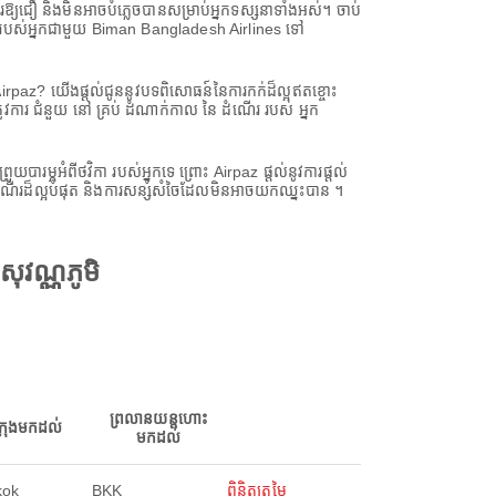
ួរឱ្យជឿ និងមិនអាចបំភ្លេចបានសម្រាប់អ្នកទស្សនាទាំងអស់។ ចាប់
្វើដំណើររបស់អ្នកជាមួយ Biman Bangladesh Airlines ទៅ
irpaz? យើងផ្តល់ជូននូវបទពិសោធន៍នៃការកក់ដ៏ល្អឥតខ្ចោះ
រូវការ ជំនួយ នៅ គ្រប់ ដំណាក់កាល នៃ ដំណើរ របស់ អ្នក
អំពីថវិកា របស់អ្នកទេ ព្រោះ Airpaz ផ្តល់នូវការផ្តល់
ណើរដ៏ល្អបំផុត និងការសន្សំសំចៃដែលមិនអាចយកឈ្នះបាន ។
ុវណ្ណភូមិ
ព្រលានយន្តហោះ
ក្រុងមកដល់
មកដល់
kok
BKK
ពិនិត្យតម្លៃ