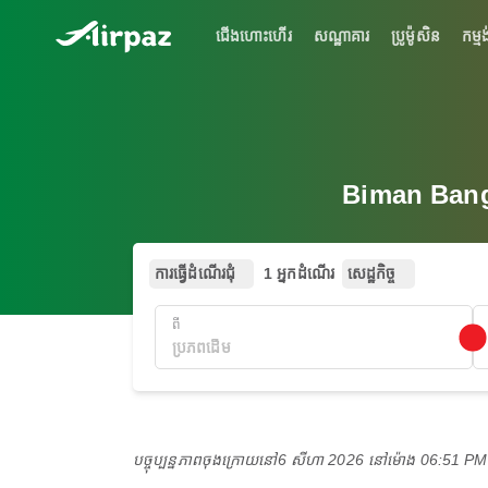
ជើងហោះហើរ
សណ្ឋាគារ
ប្រូម៉ូសិន
កម្មង
Biman Bangl
ការធ្វើដំណើរជុំ
1 អ្នកដំណើរ
សេដ្ឋកិច្ច
ពី
បច្ចុប្បន្នភាពចុងក្រោយនៅ
6 សីហា 2026 នៅ​ម៉ោង 06:51 P