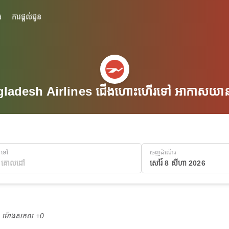
់
ការផ្តល់ជូន
adesh Airlines ជើងហោះហើរទៅ អាកាសយានដ្ឋ
ទៅ
ចេញដំណើរ
សៅរ៍ 8 សីហា 2026
M ម៉ោង​សកល +0