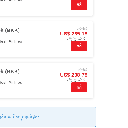
កក់
ចាប់ផ្ដើមពី
k (BKK)
US$ 235.18
តម្លៃ/ អ្នកដំណើរ
esh Airlines
កក់
ចាប់ផ្ដើមពី
k (BKK)
US$ 238.78
តម្លៃ/ អ្នកដំណើរ
esh Airlines
កក់
រូវ និងបច្ចុប្បន្នបំផុត។