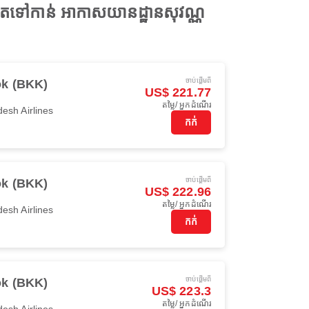
ុតទៅកាន់ អាកាសយានដ្ឋានសុវណ្ណ
ចាប់ផ្ដើមពី
k (BKK)
US$ 221.77
តម្លៃ/ អ្នកដំណើរ
esh Airlines
កក់
ចាប់ផ្ដើមពី
k (BKK)
US$ 222.96
តម្លៃ/ អ្នកដំណើរ
esh Airlines
កក់
ចាប់ផ្ដើមពី
k (BKK)
US$ 223.3
តម្លៃ/ អ្នកដំណើរ
esh Airlines