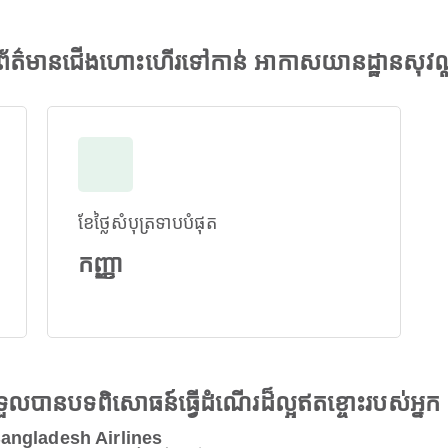
ត៌មានជើងហោះហើរទៅកាន់ អាកាសយានដ្ឋានសុវណ្
ខែថ្លៃសំបុត្រទាបបំផុត
កញ្ញា
ងទទួលបានបទពិសោធន៍ធ្វើដំណើរដ៏ល្អឥតខ្ចោះរបស់អ្នក
 Bangladesh Airlines