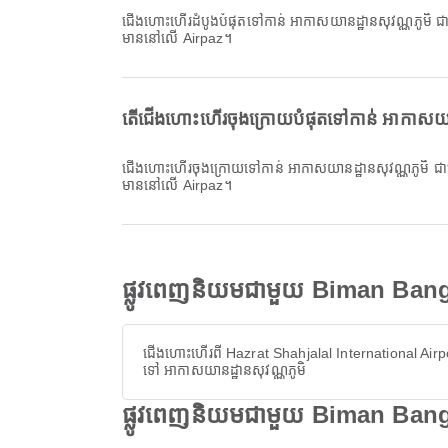
ជើងហោះហើរដំបូងបំផុតទៅកាន់ អាកាសយានដ្ឋានសុវណ្ណភូមិ ជាមួយ Biman Bangladesh Airlines ចេញដំណើរនៅម៉ោង 11:15។ អ្នកអាចមើលកាលវិភាគនេះ និងប្រៀបធៀបជម្រើសជើងហោះហើរផ្សេងទៀតដែល
មាននៅលើ Airpaz។
តើជើងហោះហើរចុងក្រោយបំផុតទៅកាន់ អាកាសយាន
ជើងហោះហើរចុងក្រោយទៅកាន់ អាកាសយានដ្ឋានសុវណ្ណភូមិ ជាមួយ Biman Bangladesh Airlines ចេញដំណើរនៅម៉ោង 11:15។ អ្នកអាចមើលកាលវិភាគនេះ និងប្រៀបធៀបជម្រើសជើងហោះហើរផ្សេងទៀតដែល
មាននៅលើ Airpaz។
ផ្លូវពេញនិយមជាមួយ Biman Bang
ជើងហោះហើរពី Hazrat Shahjalal International Airp
ទៅ អាកាសយានដ្ឋានសុវណ្ណភូមិ
ផ្លូវពេញនិយមជាមួយ Biman Bangla