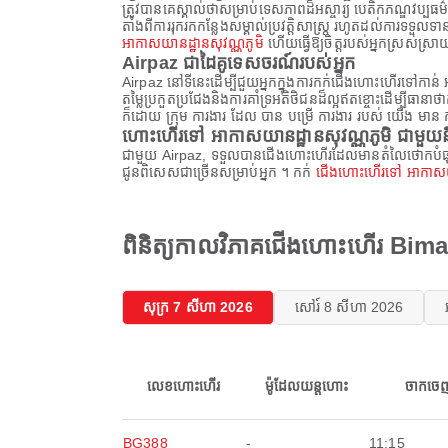
ត្រូវបានគេស្គាល់ថាសម្រាប់ទេសភាពដ៏អស្ចារ្យ បេតិកភណ្ឌវប្បធ
តាំងពីការរុករកកន្លែងសម្គាល់ប្រវត្តិសាស្ត្រ រហូតដល់ការទទួលទ
អាកាសយានដ្ឋានសុវណ្ណភូមិ
ហើយធ្វើឱ្យចិត្តរបស់អ្នកស្រស់ស្
Airpaz ជាដៃគូទេសចរណ៍របស់អ្នក
Airpaz នៅទីនេះដើម្បីជួយអ្នកក្នុងការកក់ជើងហោះហើរទៅកាន់
តម្លៃប្រកួតប្រជែងនិងការគាំទ្រអតិថិជនដ៏ល្អឥតខ្ចោះដើម្បីធា
ក៏ដោយ ក្រុម ការងារ ដែល បាន បម្រើ ការងារ របស់ យើង មាន ការ 
ហោះហើរទៅ អាកាសយានដ្ឋានសុវណ្ណភូមិ ជាមួយនឹ
ជាមួយ Airpaz, ទទួលបានជើងហោះហើរដែលមានតំលៃថោកបំផុតទៅគ
ជូនពិសេសជាច្រើនសម្រាប់អ្នក ។ កក់
ជើងហោះហើរទៅ អាកាសយា
ពិនិត្យកាលវិភាគជើងហោះហើរ Bima
សុក្រ 7 សីហា 2026
សៅរ៍ 8 សីហា 2026
លេខហោះហើរ
ម៉ូដែលយន្តហោះ
ចាកចេ
BG388
-
11:15