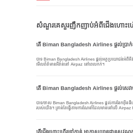
សំណួរគេសួរញឹកញាប់អំពីជើងហោះហ
តើ Biman Bangladesh Airlines ផ្តល់ប្រាក់ឧ
បាទ Biman Bangladesh Airlines ផ្តល់អត្ថប្រយោជន៍អំពីអីវ៉ាន់សម្រាប់ជើងហោះហើរ ក្នុងស្រុក & អន្តរជាតិ ទៅកាន់ អាកាសយានដ្ឋានសុវណ្ណភូមិ។ ព័ត៌មានលម្អិតអាស្រ័យលើប្រភេទសំបុត្រ និងគោលដៅ។ អ្នកអាច
មើលព័ត៌មានអីវ៉ាន់នៅ Airpaz នៅពេលកក់។
តើ Biman Bangladesh Airlines ផ្តល់សេវាច
បាទ/ចាស Biman Bangladesh Airlines ផ្តល់ការឆែកអ៊ីនធឺណេតសម្រាប់ជើងហោះហើរទៅកាន់ អាកាសយានដ្ឋានសុវណ្ណភូមិ ដែលអនុញ្ញាតឱ្យអ្នកងាយស្រួលពិនិត្យចូលសម្រាប់ការហោះហើររបស់អ្នកតាមរយៈវេទិកា
របស់យើង។ គ្រាន់តែធ្វើតាមការណែនាំដែលមាននៅលើ Airpaz ដើ
តើជើងហោះហើរទៅកាន់ អាកាសយានដ្ឋានសុវណ្ណភ