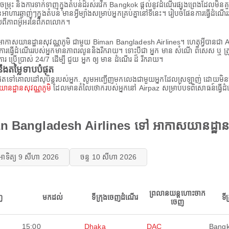
ម៌ចម្រុះ និងការទាក់ទាញក្នុងតំបន់ដ៏រស់រវើក Bangkok ផ្តល់នូវដំណើរផ្សងព្រេងដែលមិនគ
ានអាហារឆ្ងាញ់ៗក្នុងតំបន់ មានអ្វីម្យ៉ាងសម្រាប់អ្នកគ្រប់គ្នានៅទីនេះ។ រៀបចំផែនការធ
រាយពីភាពអ៊ូអរនៃពិភពលោក។
 អាកាសយានដ្ឋានសុវណ្ណភូមិ ជាមួយ Biman Bangladesh Airlines។ ហេតុអ្វីបានជា A
នាថាការធ្វើដំណើររបស់អ្នកមានភាពរលូននិងរីករាយ។ ទោះបីជា អ្នក មាន សំណើ ពិសេស ឬ ត្
ប្រើប្រាស់ 24/7 ដើម្បី ជួយ អ្នក ឲ្យ មាន ដំណើរ ដ៏ រីករាយ។
ងតម្លៃទាបបំផុត
ោលដៅសុបិន្តរបស់អ្នក. សូមអញ្ជើញមកលេងជាមួយអ្នកដែលស្រឡាញ់ ដោយមិនព្រួយបារម្ភ
នដ្ឋានសុវណ្ណភូមិ
ដែលមានតំលៃថោករបស់អ្នកនៅ Airpaz សម្រាប់បទពិសោធន៍ធ្វើដំ
n Bangladesh Airlines ទៅ អាកាសយានដ្ឋានស
អាទិត្យ 9 សីហា 2026
ចន្ទ 10 សីហា 2026
ព្រលានយន្តហោះចាក
ញ
មកដល់
ទីក្រុងចេញដំណើរ
ទី
ចេញ
15:00
Dhaka
DAC
Bang