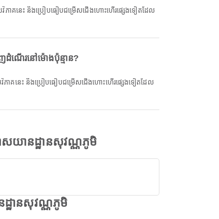
ដំណើរនៅម៉ោងប៉ុន្មាន?
យានដ្ឋានសុវណ្ណភូមិ
ឋានសុវណ្ណភូមិ