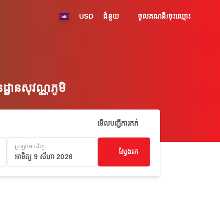
USD
ជំនួយ
ចូលគណនី/ចុះឈ្មោះ
ានសុវណ្ណភូមិ
មើលបញ្ជីការកក់
ត្រឡប់មកវិញ
ស្វែងរក
អាទិត្យ 9 សីហា 2026