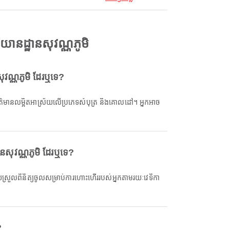
នដ្ឋានសុវណ្ណភូមិ
វណ្ណភូមិ ដែរឬទេ?
សុវណ្ណភូមិ ដែរឬទេ?
?