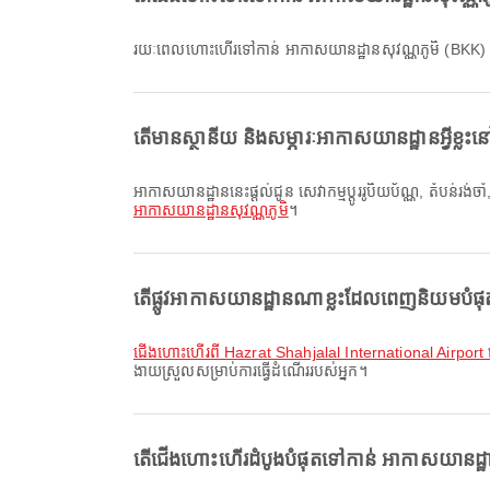
រយៈពេលហោះហើរទៅកាន់ អាកាសយានដ្ឋានសុវណ្ណភូមិ (BKK)
តើមានស្ថានីយ និងសម្ភារៈអាកាសយានដ្ឋានអ្វីខ្ល
អាកាសយានដ្ឋាននេះផ្តល់ជូន សេវាកម្មប្តូររូបិយប័ណ្ណ, តំបន់រង
អាកាសយានដ្ឋានសុវណ្ណភូមិ
។
តើផ្លូវអាកាសយានដ្ឋានណាខ្លះដែលពេញនិយមបំផុ
ជើងហោះហើរពី Hazrat Shahjalal International Airport
ងាយស្រួលសម្រាប់ការធ្វើដំណើររបស់អ្នក។
តើជើងហោះហើរដំបូងបំផុតទៅកាន់ អាកាសយានដ្ឋ