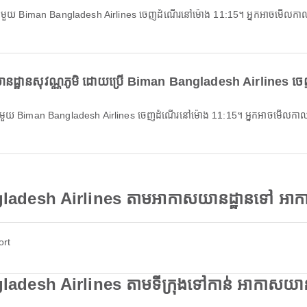
ដ្ឋានសុវណ្ណភូមិ ដោយប្រើ Biman Bangladesh Airlines ចេញ
ladesh Airlines តាមអាកាសយានដ្ឋានទៅ អាកាស
ort
desh Airlines តាមទីក្រុងទៅកាន់ អាកាសយានដ្