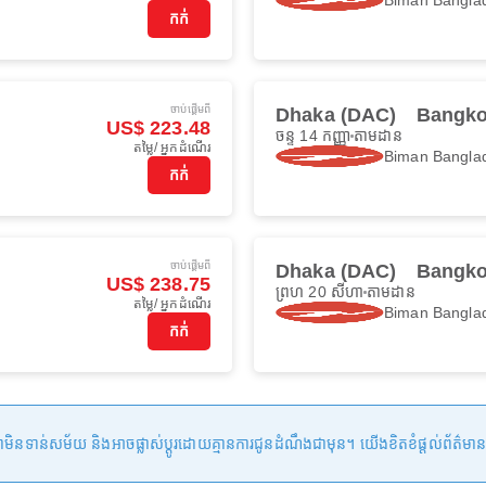
កក់
ចាប់ផ្ដើមពី
Dhaka (DAC)
Bangko
US$ 223.48
ចន្ទ 14 កញ្ញា
តាមដាន
តម្លៃ/ អ្នកដំណើរ
Biman Banglad
កក់
ចាប់ផ្ដើមពី
Dhaka (DAC)
Bangko
US$ 238.75
ព្រហ 20 សីហា
តាមដាន
តម្លៃ/ អ្នកដំណើរ
Biman Banglad
កក់
ន់សម័យ និងអាចផ្លាស់ប្តូរដោយគ្មានការជូនដំណឹងជាមុន។ យើងខិតខំផ្តល់ព័ត៌មានត្រឹមត្