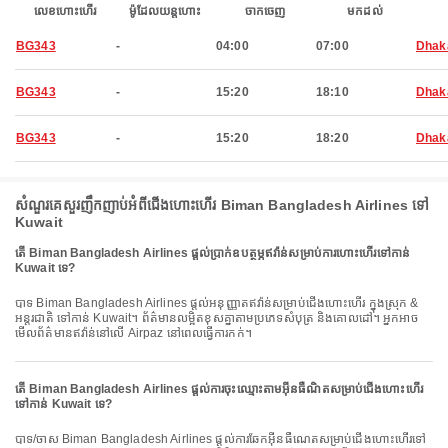
លេខហោះហើរ
ម៉ូដែលយន្តហោះ
ចាកចេញ
មកដល់
BG343
-
04:00
07:00
Dhak
BG343
-
15:20
18:10
Dhak
BG343
-
15:20
18:20
Dhak
សំណួរគេសួរញឹកញាប់អំពីជើងហោះហើរ Biman Bangladesh Airlines ទៅ
Kuwait
តើ Biman Bangladesh Airlines ផ្តល់ប្រាក់ឧបត្ថម្ភឥវ៉ាន់សម្រាប់ការហោះហើរទៅកាន់
Kuwait ទេ?
បាទ Biman Bangladesh Airlines ផ្តល់អនុញ្ញាតឥវ៉ាន់សម្រាប់ជើងហោះហើរ ក្នុងស្រុក &
អន្តរជាតិ ទៅកាន់ Kuwait។ ព័ត៌មានលម្អិតខុសគ្នាតាមប្រភេទសំបុត្រ និងគោលដៅ។ អ្នកអាច
មើលព័ត៌មានឥវ៉ាន់នៅលើ Airpaz នៅពេលធ្វើការកក់។
តើ Biman Bangladesh Airlines ផ្តល់ការចុះឈ្មោះតាមអ៊ីនធឺណិតសម្រាប់ជើងហោះហើរ
ទៅកាន់ Kuwait ទេ?
បាទ/ចាស Biman Bangladesh Airlines ផ្តល់ការឆែកអ៊ីនធឺណេតសម្រាប់ជើងហោះហើរទៅ