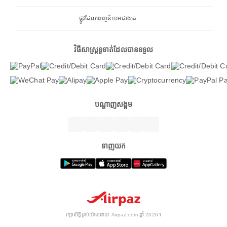
ផ្លូវដែលពេញនិយមជាងគេ
វិធីសាស្ត្រទូទាត់ដែលបានទទួល
បណ្តាញសង្គម
ទាញយក
រក្សាសិទ្ធិគ្រប់យ៉ាងដោយ Airpaz.com ឆ្នាំ 2026។