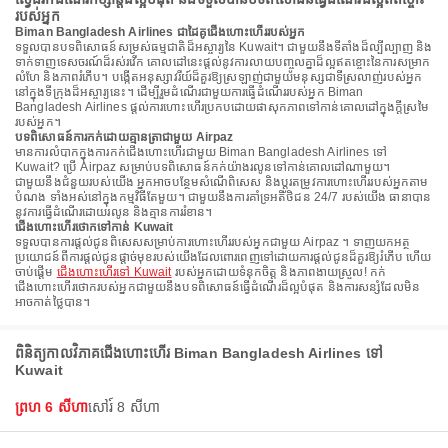
របស់អ្នក
Biman Bangladesh Airlines ជាដៃគូជើងហោះហើររបស់អ្នក
ទទួលបានបទពិសោធន៍សម្រស់ធម្មជាតិដ៏អស្ចារ្យនៃ Kuwait។ ជាមួយនឹងទីតាំងដ៏ល្បីល្បាញ និង
ទាក់ទាញទេសចរណ៍ដ៏រស់រវើក គោលដៅនេះផ្តល់នូវការលាយបញ្ចូលគ្នាដ៏ល្អឥតខ្ចោះនៃការសម្រាក
លំហែ និងភាពរំភើប។ បង្កើតអនុស្សាវរីយ៍ដ៏គួរឱ្យស្រឡាញ់ជាមួយមនុស្សជាទីស្រលាញ់របស់អ្នក
នៅក្នុងទីក្រុងដ៏អស្ចារ្យនេះ។ ដើម្បីរួមដំណើរជាមួយការធ្វើដំណើររបស់អ្នក Biman
Bangladesh Airlines ផ្តល់ការហោះហើរប្រកបដោយផាសុកភាពទៅកាន់គោលដៅក្នុងក្តីស្រមៃ
របស់អ្នក។
បទពិសោធន៍ការកក់ដោយគ្មានត្រាជាមួយ Airpaz
មានការលំបាកក្នុងការកក់ជើងហោះហើរជាមួយ Biman Bangladesh Airlines ទៅ
Kuwait? ប្រើ Airpaz សម្រាប់បទពិសោធន៍កក់យ៉ាងរលូនទៅកាន់គោលដៅណាមួយ។
ជាមួយនឹងជំនួយរបស់យើង អ្នកអាចបន្ថែមសំណើពិសេស និងប្ដូរតម្រូវការហោះហើររបស់អ្នកតាម
បំណង ទាំងអស់នៅក្នុងកម្មវិធីតែមួយ។ ជាមួយនឹងការគាំទ្រអតិថិជន 24/7 របស់យើង ធានាបាន
នូវការធ្វើដំណើរដោយរលូន និងគ្មានការរំខាន។
ជើងហោះហើរថោកទៅកាន់ Kuwait
ទទួលបានការផ្តល់ជូនពិសេសសម្រាប់ការហោះហើររបស់អ្នកជាមួយ Airpaz ។ ទាញយកអត្ថ
ប្រយោជន៍ពីការផ្តល់ជូនផ្តាច់មុខរបស់យើងដែលពោរពេញទៅដោយការផ្តល់ជូនដ៏គួរឱ្យរំភើប ហើយ
ចាប់ផ្តើម
ជើងហោះហើរទៅ Kuwait
របស់អ្នកដោយទំនុកចិត្ត និងភាពងាយស្រួល! កក់
ជើងហោះហើរថោករបស់អ្នកជាមួយនឹងបទពិសោធន៍ធ្វើដំណើរដ៏ល្អបំផុត និងការសន្សំដែលមិន
អាចកាត់ថ្លៃបាន។
ពិនិត្យកាលវិភាគជើងហោះហើរ Biman Bangladesh Airlines ទៅ
Kuwait
ព្រហ 6 សីហា
សៅរ៍ 8 សីហា