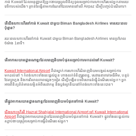
កាន់ Kuwait ដែលអនុញ្ញាតឱ្យអ្នកងាយស្រួលពិនិត្យចូលសម្រាប់ការហោះហើររបស់អ្នកតាមរយៈ
វេទិការបស់យើង។ គ្រាន់តែធ្វើតាមការណែនាំដែលមាននៅលើ Airpaz ដើម្បីបញ្ចប់ដំណើរការ។
តើជើងហោះហើរទៅកាន់ Kuwait ជាមួយ Biman Bangladesh Airlines មានរយៈពេល
ប៉ុន្មាន?
រយៈពេលហោះហើរទៅកាន់ Kuwait ជាមួយ Biman Bangladesh Airlines មានប្រហែល
6ម៉ោង 1នាទី។
តើអាកាសយានដ្ឋានណាខ្លះដែលពេញនិយមបំផុតសម្រាប់ការមកដល់នៅ Kuwait?
Kuwait International Airport
គឺជាស្នាក់ការហោះហើរដ៏ពេញនិយមបង្អស់សម្រាប់ការ
មកដល់នៅ ។ កំពង់ហោះទាំងនេះផ្តល់ជូន ហាងលក់ទំនិញរួចពន្ធ, សេវាធនាគារ/អេធីអឹម, បន្ទប់
ថែរក្សាក្មេង និងការវិសាលភាពផ្សេងៗទៀត ដើម្បីបង្កើនបទពិសោធន៍ធ្វើដំណើររបស់អ្នក។ អ្នក
អាចពិនិត្យព័ត៌មានលម្អិតអំពីសេវាកម្ម និងប្លង់ស្ថានីយនៅកំពង់ហោះទាំងនេះបាន។
តើផ្លូវអាកាសយានដ្ឋានណាខ្លះដែលពេញនិយមបំផុតទៅកាន់ Kuwait?
ជើងហោះហើរពី Hazrat Shahjalal International Airport ទៅ Kuwait International
Airport
គឺជាផ្លូវអាកាសយានដ្ឋានដែលពេញនិយមបំផុតទៅកាន់ Kuwait។ ផ្លូវទាំងនេះផ្តល់ការ
តភ្ជាប់ងាយស្រួលសម្រាប់ការធ្វើដំណើររបស់អ្នក។