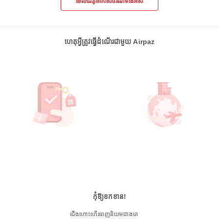
មើលដៃគូអាកាសចរណ៍ទាំងអស់
ហេតុអ្វីត្រូវធ្វើដំណើរជាមួយ Airpaz
កុំឱ្យខកខាន!
ជើងហោះហើរពេញនិយមជាងគេ