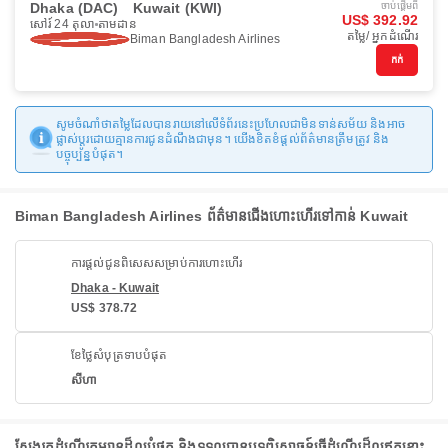
Dhaka (DAC)
Kuwait (KWI)
ចាប់ផ្ដើមពី
US$ 392.92
សៅរ៍ 24 តុលា
តាមដាន
តម្លៃ/ អ្នកដំណើរ
Biman Bangladesh Airlines
កក់
សូមចំណាំថាតម្លៃដែលបានរាយនៅលើទំព័រនេះប្រហែលជាមិនទាន់សម័យ និងអាច
ផ្លាស់ប្តូរដោយគ្មានការជូនដំណឹងជាមុន។ យើងខិតខំផ្តល់ព័ត៌មានត្រឹមត្រូវ និង
បច្ចុប្បន្នបំផុត។
Biman Bangladesh Airlines ព័ត៌មានជើងហោះហើរទៅកាន់ Kuwait
ការផ្តល់ជូនពិសេសសម្រាប់ការហោះហើរ
Dhaka - Kuwait
US$ 378.72
ខែថ្លៃសំបុត្រទាបបំផុត
សីហា
ស្វែងរកដំណើរកម្សាន្តដ៏ល្អបំផុត និងទទួលបានបទពិសោធន៍ធ្វើដំណើរដ៏ល្អឥតខ្ចោះ