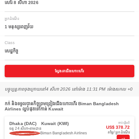
សៅរ៍ 8 សីហា 2026
អ្នកដំណើរ
1 មនុស្សពេញវ័យ
Class
សេដ្ឋកិច្ច
ស្វែងរកជើងហោះហើរ
បច្ចុប្បន្នភាពចុងក្រោយនៅ
4 សីហា 2026 នៅ​ម៉ោង 11:31 PM ម៉ោង​សកល +0
កក់ និងទទួលបានកិច្ចព្រមព្រៀងជើងហោះហើរ Biman Bangladesh
Airlines ល្អបំផុតទៅកាន់ Kuwait
Dhaka (DAC)
Kuwait (KWI)
ចាប់ផ្ដើមពី
US$ 378.72
ចន្ទ 24 សីហា
តាមដាន
តម្លៃ/ អ្នកដំណើរ
Biman Bangladesh Airlines