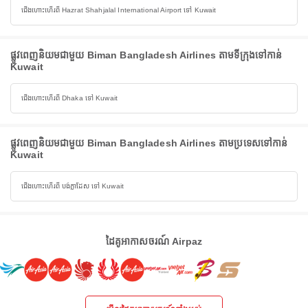
ជើងហោះហើរពី Hazrat Shahjalal International Airport ទៅ Kuwait
ផ្លូវពេញនិយមជាមួយ Biman Bangladesh Airlines តាមទីក្រុងទៅកាន់
Kuwait
ជើងហោះហើរពី Dhaka ទៅ Kuwait
ផ្លូវពេញនិយមជាមួយ Biman Bangladesh Airlines តាមប្រទេសទៅកាន់
Kuwait
ជើងហោះហើរពី បង់ក្លាដែស ទៅ Kuwait
ដៃគូអាកាសចរណ៍ Airpaz