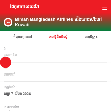
ដៃគូអាកាសចរណ៍
Biman Bangladesh Airlines ជើងហោះហើរទៅ
Kuwait
ចំណុចមួយទៅ
ការធ្វើដំណើរជុំ
ពហុទីក្រុង
ពី
ប្រភពដើម
ទៅ
គោលដៅ
ចេញដំណើរ
សុក្រ 7 សីហា 2026
ត្រឡប់មកវិញ