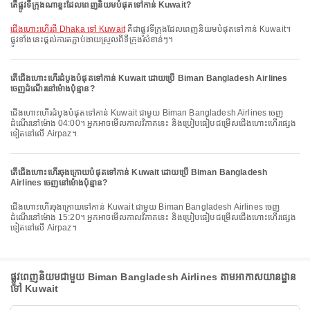
តើផ្លូវទីក្រុងណាខ្លះដែលពេញនិយមបំផុតទៅកាន់ Kuwait?
ជើងហោះហើរពី Dhaka ទៅ Kuwait
គឺជាផ្លូវទីក្រុងដែលពេញនិយមបំផុតទៅកាន់ Kuwait។
ផ្លូវទាំងនេះផ្តល់ការតភ្ជាប់ងាយស្រួលពីទីក្រុងសំខាន់ៗ។
តើជើងហោះហើរដំបូងបំផុតទៅកាន់ Kuwait ដោយប្រើ Biman Bangladesh Airlines
ចេញដំណើរនៅម៉ោងប៉ុន្មាន?
ជើងហោះហើរដំបូងបំផុតទៅកាន់ Kuwait ជាមួយ Biman Bangladesh Airlines ចេញ
ដំណើរនៅម៉ោង 04:00។ អ្នកអាចមើលកាលវិភាគនេះ និងប្រៀបធៀបជម្រើសជើងហោះហើរផ្សេង
ទៀតនៅលើ Airpaz។
តើជើងហោះហើរចុងក្រោយបំផុតទៅកាន់ Kuwait ដោយប្រើ Biman Bangladesh
Airlines ចេញនៅម៉ោងប៉ុន្មាន?
ជើងហោះហើរចុងក្រោយទៅកាន់ Kuwait ជាមួយ Biman Bangladesh Airlines ចេញ
ដំណើរនៅម៉ោង 15:20។ អ្នកអាចមើលកាលវិភាគនេះ និងប្រៀបធៀបជម្រើសជើងហោះហើរផ្សេង
ទៀតនៅលើ Airpaz។
ផ្លូវពេញនិយមជាមួយ Biman Bangladesh Airlines តាមអាកាសយានដ្ឋាន
ទៅ Kuwait