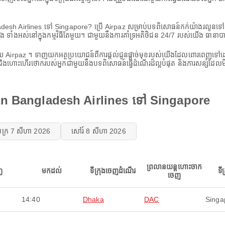
adesh Airlines ទៅ Singapore? ប្រើ Airpaz សម្រាប់បទពិសោធន៍កក់យ៉ាងរលូ
 ទាំងអស់នៅក្នុងកម្មវិធីតែមួយ។ ជាមួយនឹងការគាំទ្រអតិថិជន 24/7 របស់យើង ធានាបា
យ Airpaz ។ ទាញយកអត្ថប្រយោជន៍ពីការផ្តល់ជូនផ្តាច់មុខរបស់យើងដែលពោរពេញទៅដោយក
ជើងហោះហើរថោករបស់អ្នកជាមួយនឹងបទពិសោធន៍ធ្វើដំណើរដ៏ល្អបំផុត និងការសន្សំដែលម
man Bangladesh Airlines ទៅ Singapore
ុក្រ 7 សីហា 2026
សៅរ៍ 8 សីហា 2026
ព្រលានយន្តហោះចាក
ញ
មកដល់
ទីក្រុងចេញដំណើរ
ទី
ចេញ
14:40
Dhaka
DAC
Singa