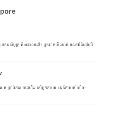
apore
?