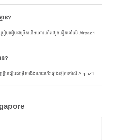
្មាន?
ិងប្រៀបធៀបជម្រើសជើងហោះហើរផ្សេងទៀតនៅលើ Airpaz។
មាន?
ិងប្រៀបធៀបជម្រើសជើងហោះហើរផ្សេងទៀតនៅលើ Airpaz។
ngapore