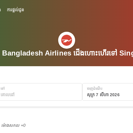
់
ការផ្តល់ជូន
 Bangladesh Airlines ជើងហោះហើរទៅ Sin
ទៅ
ចេញដំណើរ
សុក្រ 7 សីហា 2026
M ម៉ោង​សកល +0