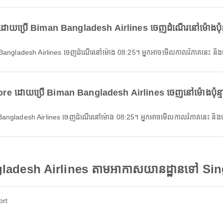
ដោយប្រើ Biman Bangladesh Airlines ចេញដំណើរនៅម៉ោងប៉ុន
n Bangladesh Airlines ចេញដំណើរនៅម៉ោង 08:25។ អ្នកអាចមើលកាលវិភាគនេះ ន
ore ដោយប្រើ Biman Bangladesh Airlines ចេញនៅម៉ោងប៉ុន្
 Bangladesh Airlines ចេញដំណើរនៅម៉ោង 08:25។ អ្នកអាចមើលកាលវិភាគនេះ ន
gladesh Airlines តាមអាកាសយានដ្ឋានទៅ Si
ort