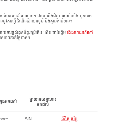
នទៅកាន់គោលដៅណាមួយ។ ជាមួយនឹងជំនួយរបស់យើង អ្នកអាច
ននូវការធ្វើដំណើរដោយរលូន និងគ្មានការរំខាន។
ារផ្តល់ជូនដ៏គួរឱ្យរំភើប ហើយចាប់ផ្តើម
ជើងហោះហើរទៅ
ិនអាចកាត់ថ្លៃបាន។
ព្រលានយន្តហោះ
ក្រុងមកដល់
មកដល់
pore
SIN
ពិនិត្យតម្លៃ