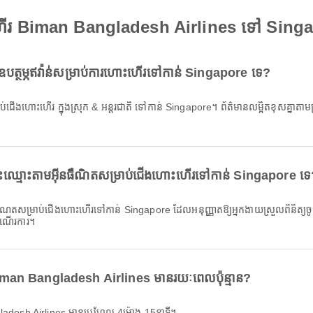
ហើរ Biman Bangladesh Airlines ទៅ Sing
បត្ថម្ភឥវ៉ាន់សម្រាប់ការហោះហើរទៅកាន់ Singapore ទេ?
ុះឈ្មោះតាមអ៊ីនធឺណិតសម្រាប់ជើងហោះហើរទៅកាន់ Singapore ទេ
ដំណើរការ។
an Bangladesh Airlines មានរយៈពេលប៉ុន្មាន?
desh Airlines មានប្រហែល 4ម៉ោង 15នាទី។