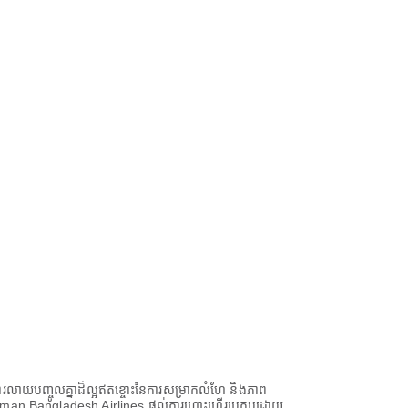
រលាយបញ្ចូលគ្នាដ៏ល្អឥតខ្ចោះនៃការសម្រាកលំហែ និងភាព
់អ្នក Biman Bangladesh Airlines ផ្តល់ការហោះហើរប្រកបដោយ