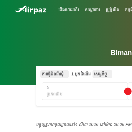
ជើងហោះហើរ
សណ្ឋាគារ
ប្រូម៉ូសិន
កម្មង
Biman
ការធ្វើដំណើរជុំ
1 អ្នកដំណើរ
សេដ្ឋកិច្ច
ពី
បច្ចុប្បន្នភាពចុងក្រោយនៅ
4 សីហា 2026 នៅ​ម៉ោង 08:05 P