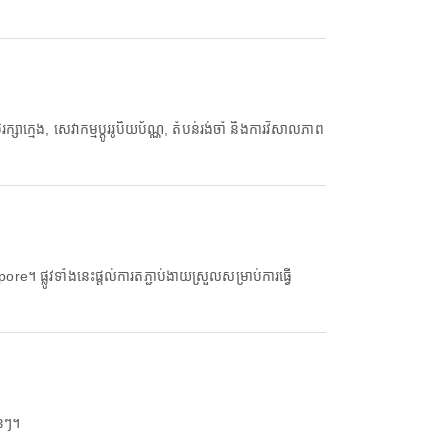
្មេង, សេវាកម្មប្តូររូបិយប័ណ្ណ, តំបន់រង់ចាំ និងការវិសាលភាព
 ផ្លូវទាំងនេះផ្តល់ការតភ្ជាប់ងាយស្រួលសម្រាប់ការធ្វើ
ន់ៗ។