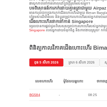
ផាសុកភាពទៅកាន់គោលដៅក្នុងក្តីស្រមៃរបស់អ្នក។
បទពិសោធន៍ការកក់ដោយគ្មានត្រាជាមួយ Airpaz
មានការលំបាកក្នុងការកក់ជើងហោះហើរជាមួយ Biman Bangl
បន្ថែមសំណើពិសេស និងប្ដូរតម្រូវការហោះហើររបស់អ្នកតាមបំណង
ជើងហោះហើរថោកទៅកាន់ Singapore
ទទួលបានការផ្តល់ជូនពិសេសសម្រាប់ការហោះហើររបស់អ្នកជាមួ
Singapore
របស់អ្នកដោយទំនុកចិត្ត និងភាពងាយស្រួល! កក់
ពិនិត្យកាលវិភាគជើងហោះហើរ Bi
ពុធ 5 សីហា 2026
ព្រហ 6 សីហា 2026
ស
លេខហោះហើរ
ម៉ូដែលយន្តហោះ
ចាកចេ
BG584
-
08:25