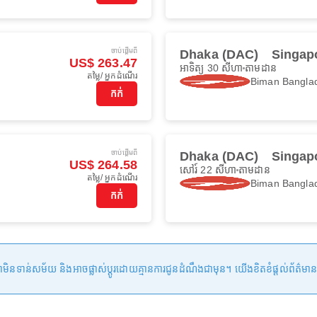
ចាប់ផ្ដើមពី
Dhaka (DAC)
Singapo
US$ 263.47
អាទិត្យ 30 សីហា
តាមដាន
តម្លៃ/ អ្នកដំណើរ
Biman Banglad
កក់
ចាប់ផ្ដើមពី
Dhaka (DAC)
Singapo
US$ 264.58
សៅរ៍ 22 សីហា
តាមដាន
តម្លៃ/ អ្នកដំណើរ
Biman Banglad
កក់
ន់សម័យ និងអាចផ្លាស់ប្តូរដោយគ្មានការជូនដំណឹងជាមុន។ យើងខិតខំផ្តល់ព័ត៌មានត្រឹមត្