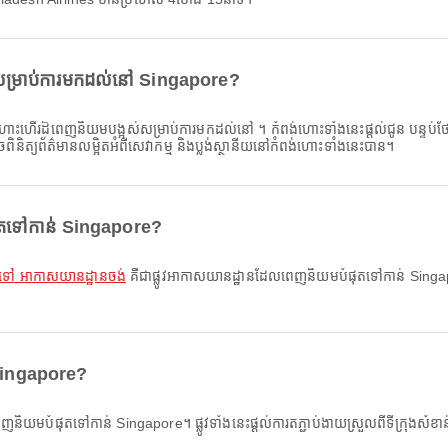
សម្រាប់ការមកដល់នៅ Singapore?
ហោះហើរដ៏ពេញនិយមបង្អស់សម្រាប់ការមកដល់នៅ ។ កំពង់ហោះទាំងនេះផ្តល់ជូន បន្ទប់ថែរក្សាក
ពិនិត្យព័ត៌មានលម្អិតអំពីសេវាកម្ម និងប្លង់ស្ថានីយនៅកំពង់ហោះទាំងនេះបាន។
ផុតទៅកាន់ Singapore?
t ទៅ អាកាសយានដ្ឋានចង់
គឺជាផ្លូវអាកាសយានដ្ឋានដែលពេញនិយមបំផុតទៅកាន់ Singapore។
់ Singapore?
ពេញនិយមបំផុតទៅកាន់ Singapore។ ផ្លូវទាំងនេះផ្តល់ការតភ្ជាប់ងាយស្រួលពីទីក្រុងសំខា