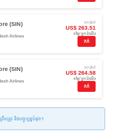
ចាប់ផ្ដើមពី
re (SIN)
US$ 263.51
តម្លៃ/ អ្នកដំណើរ
esh Airlines
កក់
ចាប់ផ្ដើមពី
re (SIN)
US$ 264.58
តម្លៃ/ អ្នកដំណើរ
esh Airlines
កក់
រូវ និងបច្ចុប្បន្នបំផុត។