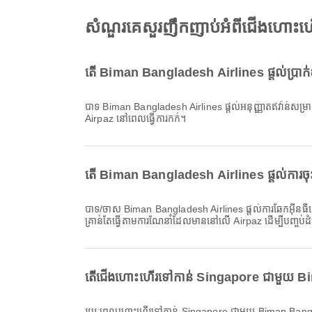
សំណួរគេសួរញឹកញាប់អំពីជើងហោះ
តើ Biman Bangladesh Airlines ផ្តល់ប្រាក់ឧ
បាទ Biman Bangladesh Airlines ផ្តល់អនុញ្ញាតឥវ៉ាន់សម្រាប់ជើងហោះហើរ ក្នុងស្រុក & អន្តរជាតិ ទៅកាន់ Singapore។ ព័ត៌មានលម្អិតខុសគ្នាតាមប្រភេទសំបុត្រ និងគោលដៅ។ អ្នកអាចមើលព័ត៌មានឥវ៉ាន់នៅលើ
Airpaz នៅពេលធ្វើការកក់។
តើ Biman Bangladesh Airlines ផ្តល់ការច
បាទ/ចាស Biman Bangladesh Airlines ផ្តល់ការឆែកអ៊ីនធឺណេតសម្រាប់ជើងហោះហើរទៅកាន់ Singapore ដែលអនុញ្ញាតឱ្យអ្នកងាយស្រួលពិនិត្យចូលសម្រាប់ការហោះហើររបស់អ្នកតាមរយៈវេទិការបស់យើង។
គ្រាន់តែធ្វើតាមការណែនាំដែលមាននៅលើ Airpaz ដើម្បីបញ្ចប់
តើជើងហោះហើរទៅកាន់ Singapore ជាមួយ Bim
រយៈពេលហោះហើរទៅកាន់ Singapore ជាមួយ Biman Bangla