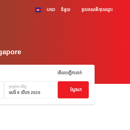
USD
ជំនួយ
ចូលគណនី/ចុះឈ្មោះ
gapore
មើលបញ្ជីការកក់
ត្រឡប់មកវិញ
ស្វែងរក
សៅរ៍ 8 សីហា 2026