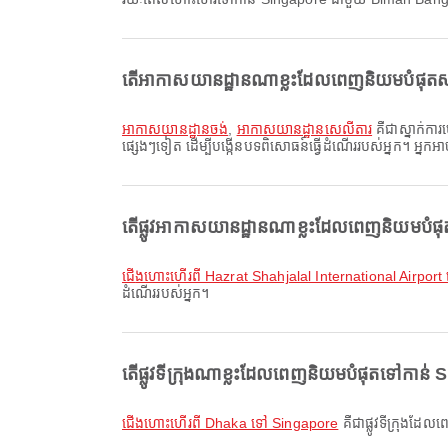
តើអាកាសយានដ្ឋានណាខ្លះដែលពេញនិយមបំផុត
អាកាសយានដ្ឋានចង់
,
អាកាសយានដ្ឋានសេលីតារ
គឺជាស្នាក់ការ
ផ្សេងៗទៀត ដើម្បីបង្កើនបទពិសោធន៍ធ្វើដំណើររបស់អ្នក។ អ្នកអាច
តើផ្លូវអាកាសយានដ្ឋានណាខ្លះដែលពេញនិយមបំ
ជើងហោះហើរពី Hazrat Shahjalal International Airpor
ដំណើររបស់អ្នក។
តើផ្លូវទីក្រុងណាខ្លះដែលពេញនិយមបំផុតទៅកាន
ជើងហោះហើរពី Dhaka ទៅ Singapore
គឺជាផ្លូវទីក្រុងដែល