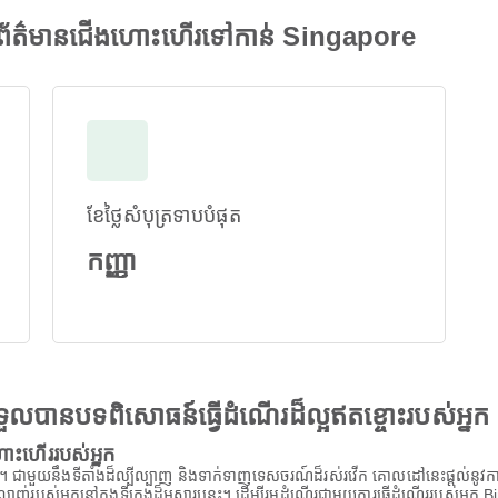
័ត៌មានជើងហោះហើរទៅកាន់ Singapore
ខែថ្លៃសំបុត្រទាបបំផុត
កញ្ញា
ងទទួលបានបទពិសោធន៍ធ្វើដំណើរដ៏ល្អឥតខ្ចោះរបស់អ្នក
ះហើររបស់អ្នក
។ ជាមួយនឹងទីតាំងដ៏ល្បីល្បាញ និងទាក់ទាញទេសចរណ៍ដ៏រស់រវើក គោលដៅនេះផ្តល់នូវកា
្រលាញ់របស់អ្នកនៅក្នុងទីក្រុងដ៏អស្ចារ្យនេះ។ ដើម្បីរួមដំណើរជាមួយការធ្វើដំណើររបស