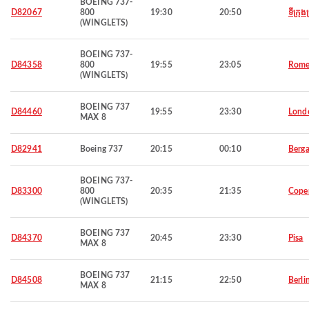
BOEING 737-
D82067
800
19:30
20:50
ទីក្រុង
(WINGLETS)
BOEING 737-
D84358
800
19:55
23:05
Rom
(WINGLETS)
BOEING 737
D84460
19:55
23:30
Lond
MAX 8
D82941
Boeing 737
20:15
00:10
Berg
BOEING 737-
D83300
800
20:35
21:35
Cope
(WINGLETS)
BOEING 737
D84370
20:45
23:30
Pisa
MAX 8
BOEING 737
D84508
21:15
22:50
Berli
MAX 8