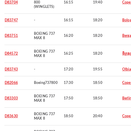
D83704
800
16:15
19:40
Cope
(WINGLETS)
D83747
-
16:15
18:20
Bolo
BOEING 737
D83751
16:20
18:20
Berg
MAX 8
BOEING 737
D84572
16:25
18:20
ទីក្រុង
MAX 8
D83743
-
17:20
19:55
Olbia
D82066
Boeing737800
17:30
18:50
Cope
BOEING 737
D83303
17:50
18:50
Berli
MAX 8
BOEING 737
D83630
18:50
20:40
Cope
MAX 8