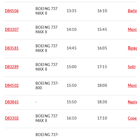
BOEING 737
D84506
13:35
16:10
Berli
MAX 8
BOEING 737
D83307
14:10
15:45
Muni
MAX 8
BOEING 737
D83581
14:45
16:05
ទីក្រុង
MAX 8
BOEING 737
D83289
15:00
17:15
Split
MAX 8
BOEING 737-
D84502
15:50
18:00
Muni
800
D83865
-
15:50
18:30
Napl
BOEING 737
D83302
16:10
17:10
Cope
MAX 8
BOEING 737-