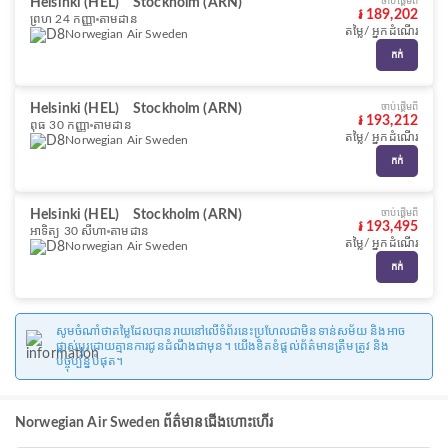
Helsinki (HEL)
Stockholm (ARN)
ចាប់ផ្ដើមពី
៛ 189,202
ព្រហ 24 កញ្ញា
តាមដាន
តម្លៃ/ អ្នកដំណើរ
Norwegian Air Sweden
កក់
Helsinki (HEL)
Stockholm (ARN)
ចាប់ផ្ដើមពី
៛ 193,212
ពុធ 30 កញ្ញា
តាមដាន
តម្លៃ/ អ្នកដំណើរ
Norwegian Air Sweden
កក់
Helsinki (HEL)
Stockholm (ARN)
ចាប់ផ្ដើមពី
៛ 193,495
អាទិត្យ 30 សីហា
តាមដាន
តម្លៃ/ អ្នកដំណើរ
Norwegian Air Sweden
កក់
សូមចំណាំថាតម្លៃដែលបានរាយនៅលើទំព័រនេះប្រហែលជាមិនទាន់សម័យ និងអាច
ផ្លាស់ប្តូរដោយគ្មានការជូនដំណឹងជាមុន។ យើងខិតខំផ្តល់ព័ត៌មានត្រឹមត្រូវ និង
បច្ចុប្បន្នបំផុត។
Norwegian Air Sweden ព័ត៌មានជើងហោះហើរ