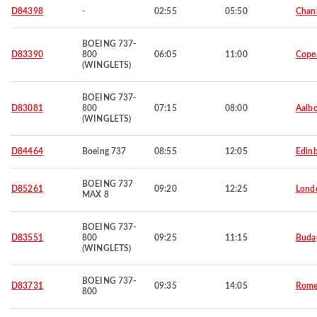
D84398
-
02:55
05:50
Chan
BOEING 737-
D83390
800
06:05
11:00
Cope
(WINGLETS)
BOEING 737-
D83081
800
07:15
08:00
Aalbo
(WINGLETS)
D84464
Boeing 737
08:55
12:05
Edin
BOEING 737
D85261
09:20
12:25
Lond
MAX 8
BOEING 737-
D83551
800
09:25
11:15
Buda
(WINGLETS)
BOEING 737-
D83731
09:35
14:05
Rom
800