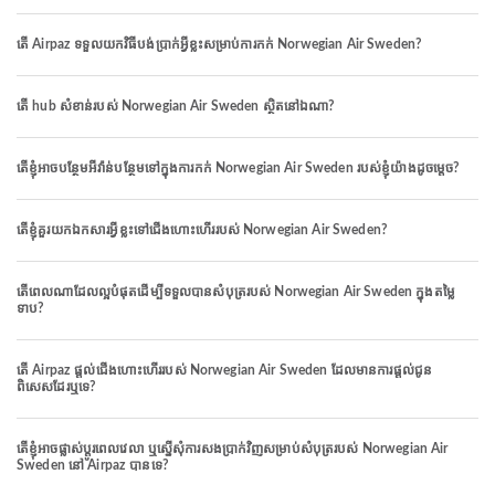
តើ Airpaz ទទួលយកវិធីបង់ប្រាក់អ្វីខ្លះសម្រាប់ការកក់ Norwegian Air Sweden?
តើ hub សំខាន់របស់ Norwegian Air Sweden ស្ថិតនៅឯណា?
តើខ្ញុំអាចបន្ថែមអីវ៉ាន់បន្ថែមទៅក្នុងការកក់ Norwegian Air Sweden របស់ខ្ញុំយ៉ាងដូចម្តេច?
តើខ្ញុំគួរយកឯកសារអ្វីខ្លះទៅជើងហោះហើររបស់ Norwegian Air Sweden?
តើពេលណាដែលល្អបំផុតដើម្បីទទួលបានសំបុត្ររបស់ Norwegian Air Sweden ក្នុងតម្លៃ
ទាប?
តើ Airpaz ផ្តល់ជើងហោះហើររបស់ Norwegian Air Sweden ដែលមានការផ្តល់ជូន
ពិសេសដែរឬទេ?
តើខ្ញុំអាចផ្លាស់ប្តូរពេលវេលា ឬស្នើសុំការសងប្រាក់វិញសម្រាប់សំបុត្ររបស់ Norwegian Air
Sweden នៅ Airpaz បានទេ?