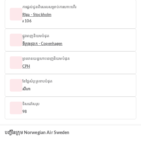
ការផ្តល់ជូនពិសេសសម្រាប់ការហោះហើរ
Rīga - Stockholm
៛ 106
ផ្លូវពេញនិយមបំផុត
ទីក្រុងប្រាក - Copenhagen
ព្រលានយន្តហោះពេញនិយមបំផុត
CPH
ខែថ្លៃសំបុត្រទាបបំផុត
សីហា
ទិសដៅសរុប
98
បញ្ជីនៃក្រុម Norwegian Air Sweden