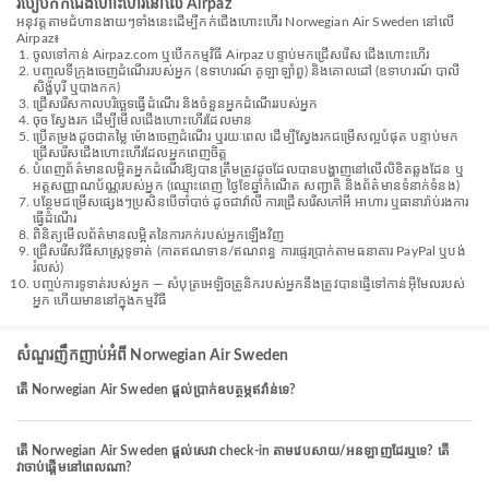
របៀបកក់ជើងហោះហើរនៅលើ Airpaz
អនុវត្តតាមជំហានងាយៗទាំងនេះដើម្បីកក់ជើងហោះហើរ Norwegian Air Sweden នៅលើ
Airpaz៖
ចូលទៅកាន់ Airpaz.com ឬបើកកម្មវិធី Airpaz បន្ទាប់មកជ្រើសរើស ជើងហោះហើរ
បញ្ចូលទីក្រុងចេញដំណើររបស់អ្នក (ឧទាហរណ៍ គូឡាឡាំពួ) និងគោលដៅ (ឧទាហរណ៍ បាលី
សិង្ហបុរី ឬបាងកក)
ជ្រើសរើសកាលបរិច្ឆេទធ្វើដំណើរ និងចំនួនអ្នកដំណើររបស់អ្នក
ចុច ស្វែងរក ដើម្បីមើលជើងហោះហើរដែលមាន
ប្រើតម្រងដូចជាតម្លៃ ម៉ោងចេញដំណើរ ឬរយៈពេល ដើម្បីស្វែងរកជម្រើសល្អបំផុត បន្ទាប់មក
ជ្រើសរើសជើងហោះហើរដែលអ្នកពេញចិត្ត
បំពេញព័ត៌មានលម្អិតអ្នកដំណើរឱ្យបានត្រឹមត្រូវដូចដែលបានបង្ហាញនៅលើលិខិតឆ្លងដែន ឬ
អត្តសញ្ញាណប័ណ្ណរបស់អ្នក (ឈ្មោះពេញ ថ្ងៃខែឆ្នាំកំណើត សញ្ជាតិ និងព័ត៌មានទំនាក់ទំនង)
បន្ថែមជម្រើសផ្សេងៗប្រសិនបើចាំបាច់ ដូចជាវ៉ាលី ការជ្រើសរើសកៅអី អាហារ ឬធានារ៉ាប់រងការ
ធ្វើដំណើរ
ពិនិត្យមើលព័ត៌មានលម្អិតនៃការកក់របស់អ្នកឡើងវិញ
ជ្រើសរើសវិធីសាស្រ្តទូទាត់ (កាតឥណទាន/ឥណពន្ធ ការផ្ទេរប្រាក់តាមធនាគារ PayPal ឬបង់
រំលស់)
បញ្ចប់ការទូទាត់របស់អ្នក — សំបុត្រអេឡិចត្រូនិករបស់អ្នកនឹងត្រូវបានផ្ញើទៅកាន់អ៊ីមែលរបស់
អ្នក ហើយមាននៅក្នុងកម្មវិធី
សំណួរញឹកញាប់អំពី Norwegian Air Sweden
តើ Norwegian Air Sweden ផ្តល់ប្រាក់ឧបត្ថម្ភឥវ៉ាន់ទេ?
តើ Norwegian Air Sweden ផ្តល់សេវា check-in តាមវេបសាយ/អនឡាញដែរឬទេ? តើ
វាចាប់ផ្តើមនៅពេលណា?