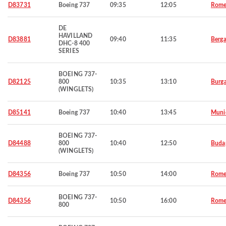
D83731
Boeing 737
09:35
12:05
Rom
DE
HAVILLAND
D83881
09:40
11:35
Berg
DHC-8 400
SERIES
BOEING 737-
D82125
800
10:35
13:10
Burg
(WINGLETS)
D85141
Boeing 737
10:40
13:45
Muni
BOEING 737-
D84488
800
10:40
12:50
Buda
(WINGLETS)
D84356
Boeing 737
10:50
14:00
Rom
BOEING 737-
D84356
10:50
16:00
Rom
800