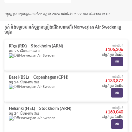
បច្ចុប្បន្នភាពចុងក្រោយនៅ
29 កក្កដា 2026 នៅ​ម៉ោង 05:29 AM ម៉ោង​សកល +0
កក់ និងទទួលបានកិច្ចព្រមព្រៀងជើងហោះហើរ Norwegian Air Sweden ល្អ
បំផុត
Rīga (RIX)
Stockholm (ARN)
ចាប់ផ្ដើមពី
៛ 106,306
ពុធ 26 សីហា
តាមដាន
តម្លៃ/ អ្នកដំណើរ
Norwegian Air Sweden
កក់
Basel (BSL)
Copenhagen (CPH)
ចាប់ផ្ដើមពី
៛ 133,877
ចន្ទ 24 សីហា
តាមដាន
តម្លៃ/ អ្នកដំណើរ
Norwegian Air Sweden
កក់
Helsinki (HEL)
Stockholm (ARN)
ចាប់ផ្ដើមពី
៛ 160,040
ចន្ទ 24 សីហា
តាមដាន
តម្លៃ/ អ្នកដំណើរ
Norwegian Air Sweden
កក់