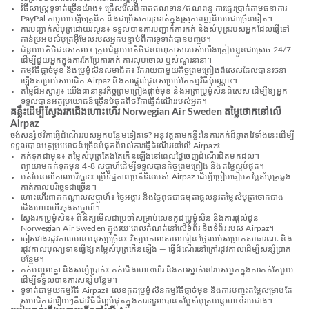
វិធីសាស្រ្តទូទាត់ច្រើនយ៉ាង៖ ជ្រើសរើសពីកាតឥណទាន/ឥណពន្ធ ការផ្ទេរប្រាក់តាមធនាគារ
PayPal កាបូបអេឡិចត្រូនិក និងជម្រើសការទូទាត់ក្នុងស្រុកពេញនិយមជាច្រើនទៀត។
ការបញ្ជាក់សំបុត្រដោយរលូន៖ ទទួលបានការបញ្ជាក់ការកក់ និងសំបុត្ររបស់អ្នកដែលផ្ញើទៅ
កាន់ប្រអប់សំបុត្រអ៊ីមែលរបស់អ្នកបន្ទាប់ពីការទូទាត់បានបញ្ចប់។
ជំនួយអតិថិជនសកល៖ ក្រុមជំនួយអតិថិជនពហុភាសារបស់យើងត្រៀមខ្លួនជាស្រេច 24/7
ដើម្បីជួយអ្នកក្នុងការកែប្រែការកក់ ការលុបចោល ឬសំណួរនានា។
កម្មវិធីផ្តាច់មុខ និងប្រូម៉ូសិនសមាជិក៖ រីករាយជាមួយកិច្ចព្រមព្រៀងពិសេសដែលបានរចនា
ឡើងសម្រាប់សមាជិក Airpaz និងការផ្តល់ជូនសម្រាប់តែកម្មវិធីប៉ុណ្ណោះ។
តម្លៃដ៏អស្ចារ្យ៖ យើងធានានូវកិច្ចព្រមព្រៀងផ្តាច់មុខ និងអត្រាប្រូម៉ូសិនពិសេស ដើម្បីឱ្យអ្នក
ទទួលបានអត្ថប្រយោជន៍ច្រើនបំផុតពីថវិកាធ្វើដំណើររបស់អ្នក។
គន្លឹះដើម្បីស្វែងរកជើងហោះហើរ Norwegian Air Sweden តម្លៃថោកនៅលើ
Airpaz
ចង់សន្សំថវិកាធ្វើដំណើររបស់អ្នកបន្ថែមទៀតទេ? អនុវត្តតាមគន្លឹះនៃការកក់ដ៏ឆ្លាតវៃទាំងនេះដើម្បី
ទទួលបានអត្ថប្រយោជន៍ច្រើនបំផុតពីរាល់ការធ្វើដំណើរនៅលើ Airpaz៖
កក់ទុកជាមុន៖ តម្លៃសំបុត្រតែងតែកើនឡើងនៅពេលថ្ងៃចេញដំណើរជិតមកដល់។
ព្យាយាមកក់ទុកមុន 4-8 សប្តាហ៍ដើម្បីទទួលបានកិច្ចព្រមព្រៀង និងតម្លៃល្អបំផុត។
បត់បែនលើកាលបរិច្ឆេទ៖ ប្រើទិដ្ឋភាពប្រតិទិនរបស់ Airpaz ដើម្បីប្រៀបធៀបតម្លៃសំបុត្រឆ្លង
កាត់កាលបរិច្ឆេទជាច្រើន។
ហោះហើរពាក់កណ្តាលសប្តាហ៍៖ ថ្ងៃអង្គារ និងថ្ងៃពុធជាធម្មតាផ្តល់នូវតម្លៃសំបុត្រថោកជាង
ជើងហោះហើរចុងសប្តាហ៍។
ស្វែងរកប្រូម៉ូសិន៖ ពិនិត្យមើលជាប្រចាំសម្រាប់លេខកូដប្រូម៉ូសិន និងការផ្តល់ជូន
Norwegian Air Sweden ក្នុងរយៈពេលកំណត់នៅលើទំព័រ និងទំព័រ របស់ Airpaz។
ចៀសវាងរដូវកាលមានមនុស្សច្រើន៖ វិស្សមកាលសាលារៀន ថ្ងៃឈប់សម្រាកសាធារណៈ និង
រដូវកាលបុណ្យទានធ្វើឱ្យតម្លៃសំបុត្រកើនឡើង — ធ្វើដំណើរនៅក្រៅរដូវកាលដើម្បីសន្សំប្រាក់
បន្ថែម។
កក់បញ្ចូលគ្នា និងសន្សំប្រាក់៖ កក់ជើងហោះហើរ និងការស្នាក់នៅរបស់អ្នកក្នុងការកក់តែមួយ
ដើម្បីទទួលបានការសន្សំបន្ថែម។
ទូទាត់ជាមួយកម្មវិធី Airpaz៖ លេខកូដប្រូម៉ូសិនកម្មវិធីផ្តាច់មុខ និងការបញ្ចុះតម្លៃសម្រាប់តែ
សមាជិកជារឿយៗគឺជាវិធីដ៏ល្អបំផុតក្នុងការទទួលបានតម្លៃសំបុត្រយន្តហោះទាបជាង។