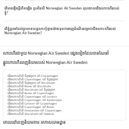
តើមានរឿងអ្វីកើតឡើង ប្រសិនបើ Norwegian Air Sweden លុបចោលជើងហោះហើររបស់
ខ្ញុំ?
តើខ្ញុំគួរទៅដល់ព្រលានយន្តហោះប៉ុន្មានម៉ោងមុនការចេញដំណើរសម្រាប់ជើងហោះហើររបស់
Norwegian Air Sweden?
ហោះហើរជាមួយ Norwegian Air Sweden ផ្សេងទៀតដែលបានណែនាំ
ផ្លូវហោះហើរពេញនិយមរបស់ Norwegian Air Sweden
ជើងហោះហើរពី ទីក្រុងប្រាក ទៅ Copenhagen
ជើងហោះហើរពី Copenhagen ទៅ ទីក្រុងប្រាក
ជើងហោះហើរពី ទីក្រុងប្រាក ទៅ Stockholm
ជើងហោះហើរពី Rome ទៅ Stockholm
ជើងហោះហើរពី Stockholm ទៅ ទីក្រុងប្រាក
ជើងហោះហើរពី Rome ទៅ Copenhagen
ជើងហោះហើរពី Copenhagen ទៅ London
ជើងហោះហើរពី Copenhagen ទៅ Amsterdam
ជើងហោះហើរពី London ទៅ Copenhagen
ជើងហោះហើរពី Copenhagen ទៅ Rome
ជើងហោះហើរពី Amsterdam ទៅ Copenhagen
ជើងហោះហើរពី Stockholm ទៅ Helsinki
គោលដៅពេញនិយមតាម អាកាសយានដ្ឋាន