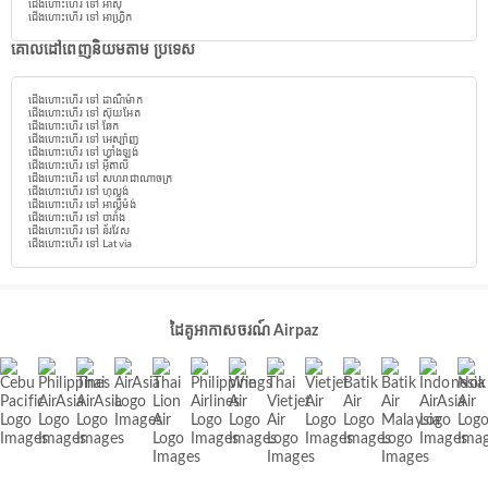
ជើងហោះហើរ ទៅ អាស៊ី
ជើងហោះហើរ ទៅ អាហ្វ្រិក
គោលដៅពេញនិយមតាម ប្រទេស
ជើងហោះហើរ ទៅ ដាណឺម៉ាក
ជើងហោះហើរ ទៅ ស៊ុយអែត
ជើងហោះហើរ ទៅ ឆែក
ជើងហោះហើរ ទៅ អេស្ប៉ាញ
ជើងហោះហើរ ទៅ ហ្វាំងឡង់
ជើងហោះហើរ ទៅ អ៊ីតាលី
ជើងហោះហើរ ទៅ សហរាជាណាចក្រ
ជើងហោះហើរ ទៅ ហុល្លង់
ជើងហោះហើរ ទៅ អាល្លឺម៉ង់
ជើងហោះហើរ ទៅ បារាំង
ជើងហោះហើរ ទៅ ន័រវែស
ជើងហោះហើរ ទៅ Latvia
ដៃគូអាកាសចរណ៍ Airpaz