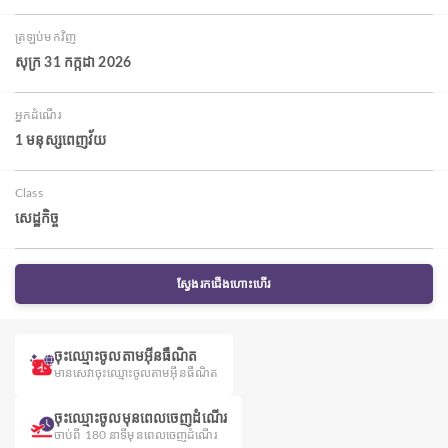
ត្រឡប់មកវិញ
សុក្រ 31 កក្កដា 2026
អ្នកដំណើរ
1 មនុស្សពេញវ័យ
Class
សេដ្ឋកិច្ច
ស្វែងរកជើងហោះហើរ
ចុះឈ្មោះចូលតាមអ៊ីនធឺណិត
មានសេវាចុះឈ្មោះចូលតាមអ៊ីនធឺណិត
ចុះឈ្មោះចូលមុនពេលចេញដំណើរ
ចាប់ពី 180 នាទីមុនពេលចេញដំណើរ