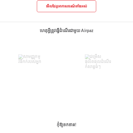
មើលដៃគូអាកាសចរណ៍ទាំងអស់
ហេតុអ្វីត្រូវធ្វើដំណើរជាមួយ Airpaz
កុំឱ្យខកខាន!