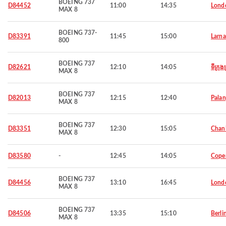
BOEING 737
D84452
11:00
14:35
Lond
MAX 8
BOEING 737-
D83391
11:45
15:00
Larna
800
BOEING 737
D82621
12:10
14:05
ទីក្រុង
MAX 8
BOEING 737
D82013
12:15
12:40
Palan
MAX 8
BOEING 737
D83351
12:30
15:05
Chan
MAX 8
D83580
-
12:45
14:05
Cope
BOEING 737
D84456
13:10
16:45
Lond
MAX 8
BOEING 737
D84506
13:35
15:10
Berli
MAX 8