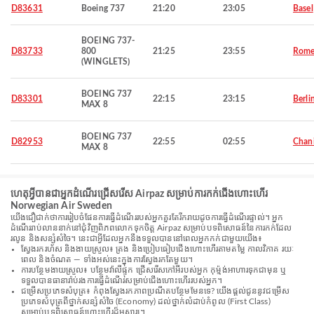
D83631
Boeing 737
21:20
23:05
Basel
BOEING 737-
D83733
800
21:25
23:55
Rom
(WINGLETS)
BOEING 737
D83301
22:15
23:15
Berli
MAX 8
BOEING 737
D82953
22:55
02:55
Chan
MAX 8
ហេតុអ្វីបានជាអ្នកដំណើរជ្រើសរើស Airpaz សម្រាប់ការកក់ជើងហោះហើរ
Norwegian Air Sweden
យើងជឿជាក់ថាការរៀបចំផែនការធ្វើដំណើររបស់អ្នកគួរតែរីករាយដូចការធ្វើដំណើរផ្ទាល់។ អ្នក
ដំណើររាប់លាននាក់នៅជុំវិញពិភពលោកទុកចិត្ត Airpaz សម្រាប់បទពិសោធន៍នៃការកក់ដែល
រលូន និងសន្សំសំចៃ។ នេះជាអ្វីដែលអ្នកនឹងទទួលបាននៅពេលអ្នកកក់ជាមួយយើង៖
ស្វែងរករហ័ស និងងាយស្រួល៖ ត្រង និងប្រៀបធៀបជើងហោះហើរតាមតម្លៃ កាលវិភាគ រយៈ
ពេល និងចំណត — ទាំងអស់នេះក្នុងការស្វែងរកតែមួយ។
ការបន្ថែមងាយស្រួល៖ បន្ថែមវ៉ាលីផ្ទុក ជ្រើសរើសកៅអីរបស់អ្នក កុម្ម៉ង់អាហារទុកជាមុន ឬ
ទទួលបានធានារ៉ាប់រងការធ្វើដំណើរសម្រាប់ជើងហោះហើររបស់អ្នក។
ជម្រើសប្រភេទសំបុត្រ៖ កំពុងស្វែងរកភាពប្រណីតបន្ថែមមែនទេ? យើងផ្តល់ជូននូវជម្រើស
ប្រភេទសំបុត្រពីថ្នាក់សន្សំសំចៃ (Economy) ដល់ថ្នាក់លំដាប់កំពូល (First Class)
សម្រាប់បទពិសោធន៍ហោះហើរដ៏អស្ចារ្យ។