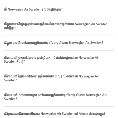
តើ Norwegian Air Sweden ផ្តល់ជូនផ្លូវប៉ុន្មាន?
តើផ្លូវហោះហើរក្នុងស្រុកដែលពេញនិយមបំផុតដែលផ្តល់ដោយ Norwegian Air Sweden
មានអ្វីខ្លះ?
តើផ្លូវអន្តរជាតិណាដែលពេញនិយមបំផុតដែលផ្តល់ដោយ Norwegian Air Sweden?
តើគោលដៅប្រទេសដែលមានប្រជាប្រិយភាពបំផុតដែលផ្តល់ដោយ Norwegian Air
Sweden គឺជាអ្វី?
តើគោលដៅទីក្រុងណាដែលពេញនិយមបំផុតដែលផ្តល់សេវាដោយ Norwegian Air
Sweden?
តើគោលដៅអាកាសយានដ្ឋានណាដែលពេញនិយមបំផុតដែលផ្តល់ដោយ Norwegian Air
Sweden?
តើខ្ញុំអាចកក់ជើងហោះហើររបស់ Norwegian Air Sweden នៅ Airpaz យ៉ាងដូចម្តេច?