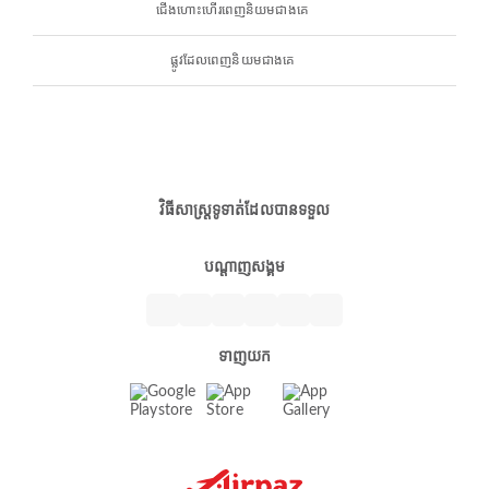
ជើងហោះហើរពេញនិយមជាងគេ
ផ្លូវដែលពេញនិយមជាងគេ
វិធីសាស្ត្រទូទាត់ដែលបានទទួល
បណ្តាញសង្គម
ទាញយក