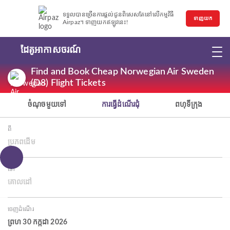
ទទួលបានច្រើនការផ្តល់ជូនពិសេសតែនៅលើកម្មវិធី
ទាញយក
Airpaz។ ទាញយកឥឡូវនេះ!
ដៃគូអាកាសចរណ៍
Find and Book Cheap Norwegian Air Sweden
(D8) Flight Tickets
ចំណុចមួយទៅ
ការធ្វើដំណើរជុំ
ពហុទីក្រុង
ពី
ប្រភពដើម
ទៅ
គោលដៅ
ចេញដំណើរ
ព្រហ 30 កក្កដា 2026