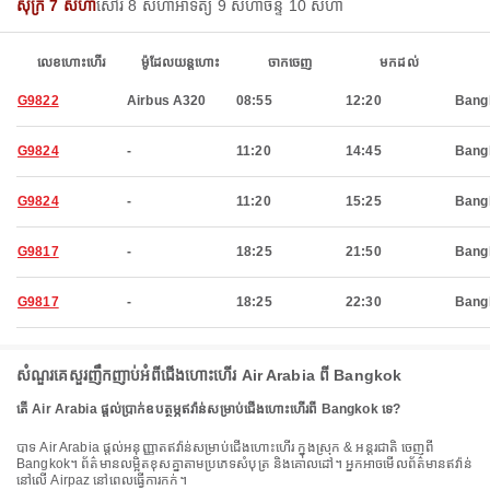
សុក្រ 7 សីហា
សៅរ៍ 8 សីហា
អាទិត្យ 9 សីហា
ចន្ទ 10 សីហា
លេខហោះហើរ
ម៉ូដែលយន្តហោះ
ចាកចេញ
មកដល់
G9822
Airbus A320
08:55
12:20
Bang
G9824
-
11:20
14:45
Bang
G9824
-
11:20
15:25
Bang
G9817
-
18:25
21:50
Bang
G9817
-
18:25
22:30
Bang
សំណួរគេសួរញឹកញាប់អំពីជើងហោះហើរ Air Arabia ពី Bangkok
តើ Air Arabia ផ្តល់ប្រាក់ឧបត្ថម្ភឥវ៉ាន់សម្រាប់ជើងហោះហើរពី Bangkok ទេ?
បាទ Air Arabia ផ្តល់អនុញ្ញាតឥវ៉ាន់សម្រាប់ជើងហោះហើរ ក្នុងស្រុក & អន្តរជាតិ ចេញពី
Bangkok។ ព័ត៌មានលម្អិតខុសគ្នាតាមប្រភេទសំបុត្រ និងគោលដៅ។ អ្នកអាចមើលព័ត៌មានឥវ៉ាន់
នៅលើ Airpaz នៅពេលធ្វើការកក់។