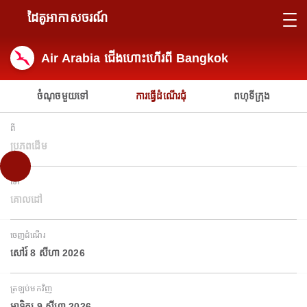
ដៃគូអាកាសចរណ៍
Air Arabia ជើងហោះហើរពី Bangkok
ចំណុចមួយទៅ
ការធ្វើដំណើរជុំ
ពហុទីក្រុង
ពី
ប្រភពដើម
ទៅ
គោលដៅ
ចេញដំណើរ
សៅរ៍ 8 សីហា 2026
ត្រឡប់មកវិញ
អាទិត្យ 9 សីហា 2026