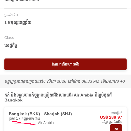
អ្នកដំណើរ
1 មនុស្សពេញវ័យ
Class
សេដ្ឋកិច្ច
ស្វែងរកជើងហោះហើរ
បច្ចុប្បន្នភាពចុងក្រោយនៅ
6 សីហា 2026 នៅ​ម៉ោង 06:33 PM ម៉ោង​សកល +0
កក់ និងទទួលបានកិច្ចព្រមព្រៀងជើងហោះហើរ Air Arabia ដ៏ល្អបំផុតពី
Bangkok
Bangkok (BKK)
Sharjah (SHJ)
ចាប់ផ្ដើមពី
US$ 286.97
ព្រហ 17 កញ្ញា
តាមដាន
តម្លៃ/ អ្នកដំណើរ
Air Arabia
កក់