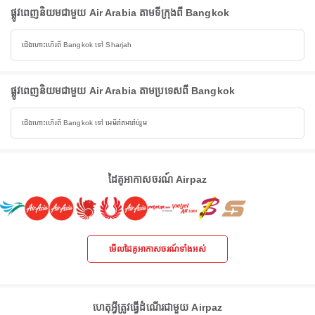
ផ្លូវពេញនិយមជាមួយ Air Arabia តាមទីក្រុងពី Bangkok
ជើងហោះហើរពី Bangkok ទៅ Sharjah
ផ្លូវពេញនិយមជាមួយ Air Arabia តាមប្រទេសពី Bangkok
ជើងហោះហើរពី Bangkok ទៅ អេមីរ៉ាតអារ៉ាប់រួម
ដៃគូអាកាសចរណ៍ Airpaz
មើលដៃគូអាកាសចរណ៍ទាំងអស់
ហេតុអ្វីត្រូវធ្វើដំណើរជាមួយ Airpaz