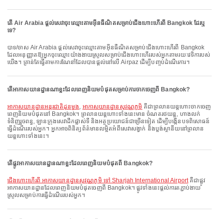
តើ Air Arabia ផ្តល់សេវាចុះឈ្មោះតាមអ៊ីនធឺណិតសម្រាប់ជើងហោះហើរពី Bangkok ដែរឬ
ទេ?
បាទ/ចាស Air Arabia ផ្តល់សេវាចុះឈ្មោះតាមអ៊ីនធឺណិតសម្រាប់ជើងហោះហើរពី Bangkok
ដែលអនុញ្ញាតឱ្យអ្នកចុះឈ្មោះយ៉ាងងាយស្រួលសម្រាប់ជើងហោះហើររបស់អ្នកតាមរយៈវេទិការបស់
យើង។ គ្រាន់តែធ្វើតាមការណែនាំដែលបានផ្តល់នៅលើ Airpaz ដើម្បីបញ្ចប់ដំណើរការ។
តើអាកាសយានដ្ឋានណាខ្លះដែលពេញនិយមបំផុតសម្រាប់ការចាកចេញពី Bangkok?
អាកាសយានដ្ឋានអន្តរជាតិដុនមួង
,
អាកាសយានដ្ឋានសុវណ្ណភូមិ
គឺជាព្រលានយន្តហោះចាកចេញ
ពេញនិយមបំផុតនៅ Bangkok។ ព្រលានយន្តហោះទាំងនេះមាន ចំណតរថយន្ត, ហាងលក់
ទំនិញរួចពន្ធ, ឡានក្រុងសេវាដឹកផ្លាស់ទី និងអត្ថប្រយោជន៍ជាច្រើនទៀត ដើម្បីបង្កើនបទពិសោធន៍
ធ្វើដំណើររបស់អ្នក។ អ្នកអាចពិនិត្យព័ត៌មានលម្អិតអំពីសេវាសង្វាក់ និងប្លង់ស្ថានីយនៅព្រលាន
យន្តហោះទាំងនេះ។
តើផ្លូវអាកាសយានដ្ឋានណាខ្លះដែលពេញនិយមបំផុតពី Bangkok?
ជើងហោះហើរពី អាកាសយានដ្ឋានសុវណ្ណភូមិ ទៅ Sharjah International Airport
គឺជាផ្លូវ
អាកាសយានដ្ឋានដែលពេញនិយមបំផុតចេញពី Bangkok។ ផ្លូវទាំងនេះផ្តល់ការតភ្ជាប់ងាយ
ស្រួលសម្រាប់ការធ្វើដំណើររបស់អ្នក។