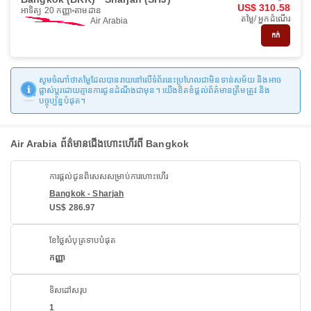
US$ 310.58
អាទិត្យ 20 កញ្ញា
តាមដាន
តម្លៃ/ អ្នកដំណើរ
Air Arabia
កក់
សូមចំណាំថាតម្លៃដែលបានរាយនៅលើទំព័រនេះប្រហែលជាមិនទាន់សម័យ និងអាច
ផ្លាស់ប្តូរដោយគ្មានការជូនដំណឹងជាមុន។ យើងខិតខំផ្តល់ព័ត៌មានត្រឹមត្រូវ និង
បច្ចុប្បន្នបំផុត។
Air Arabia ព័ត៌មានជើងហោះហើរពី Bangkok
ការផ្តល់ជូនពិសេសសម្រាប់ការហោះហើរ
Bangkok - Sharjah
US$ 286.97
ខែថ្លៃសំបុត្រទាបបំផុត
កញ្ញា
ទិសដៅសរុប
1