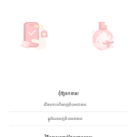
កុំឱ្យខកខាន!
ជើងហោះហើរពេញនិយមជាងគេ
ផ្លូវដែលពេញនិយមជាងគេ