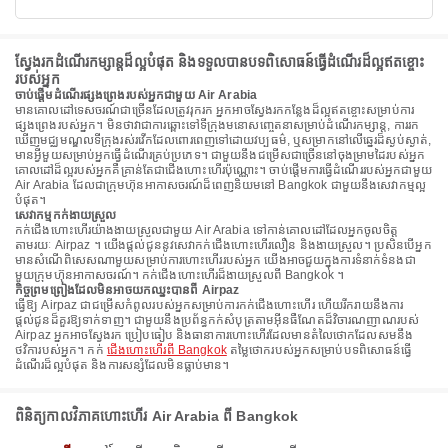
ស្វែងរកដំណើរកម្សាន្តដ៏ល្អបំផុត និងទទួលបានបទពិសោធន៍ធ្វើដំណើរដ៏ល្អឥតខ្ចោះ
របស់អ្នក
ចាប់ផ្តើមដំណើរផ្សងព្រេងរបស់អ្នកជាមួយ Air Arabia
មានគោលដៅទេសចរណ៍ជាច្រើនដែលត្រូវរុករក អ្នកអាចស្វែងរកកន្លែងដ៏ល្អឥតខ្ចោះសម្រាប់ការ
ផ្សងព្រេងរបស់អ្នក។ មិនថាវាជាការឆ្ពោះទៅទីក្រុងមនោសញ្ចេតនាសម្រាប់ដំណើរកម្សាន្ត, ការរក
ឃើញមជ្ឈមណ្ឌលទីក្រុងរស់រវើកដែលពោរពេញទៅដោយវប្បធម៌, ឬសម្រាកនៅលើឆ្នេរដ៏ស្ងប់ស្ងាត់,
មានអ្វីមួយសម្រាប់អ្នកធ្វើដំណើរគ្រប់ប្រភេទ។ ជាមួយនឹងជម្រើសជាច្រើននៅចុងម្រាមដៃរបស់អ្នក
គោលដៅដ៏ល្អរបស់អ្នកគឺគ្រាន់តែជាជើងហោះហើរប៉ុណ្ណោះ។ ចាប់ផ្តើមការធ្វើដំណើររបស់អ្នកជាមួយ
Air Arabia ដែលជាក្រុមហ៊ុនអាកាសចរណ៍ដ៏ពេញនិយមនៅ Bangkok ជាមួយនឹងសេវាកម្មល្អ
បំផុត។
សេវាកម្មកក់ងាយស្រួល
កក់ជើងហោះហើរយ៉ាងងាយស្រួលជាមួយ Air Arabia ទៅកាន់គោលដៅដែលអ្នកចូលចិត្ត
តាមរយៈ Airpaz ។ យើងផ្តល់ជូននូវសេវាកក់ជើងហោះហើរលឿន និងងាយស្រួល។ ប្រសិនបើអ្នក
មានសំណើពិសេសណាមួយសម្រាប់ការហោះហើររបស់អ្នក យើងអាចជួយក្នុងការទំនាក់ទំនងជា
មួយក្រុមហ៊ុនអាកាសចរណ៍។ កក់ជើងហោះហើរដ៏ងាយស្រួលពី Bangkok ។
កិច្ចព្រមព្រៀងដែលមិនអាចយកឈ្នះបានពី Airpaz
ធ្វើឱ្យ Airpaz ជាជម្រើសកំពូលរបស់អ្នកសម្រាប់ការកក់ជើងហោះហើរ ហើយរីករាយនឹងការ
ផ្តល់ជូនដ៏គួរឱ្យទាក់ទាញ។ ជាមួយនឹងប្រព័ន្ធកក់សំបុត្រតាមអ៊ីនធឺណែតដ៏វិចារណញាណរបស់
Airpaz អ្នកអាចស្វែងរក ប្រៀបធៀប និងធានាការហោះហើរដែលមានតំលៃថោកដែលសមនឹង
ថវិការបស់អ្នក។ កក់
ជើងហោះហើរពី Bangkok
តម្លៃថោករបស់អ្នកសម្រាប់បទពិសោធន៍ធ្វើ
ដំណើរដ៏ល្អបំផុត និងការសន្សំដែលមិនធ្លាប់មាន។
ពិនិត្យកាលវិភាគហោះហើរ Air Arabia ពី Bangkok