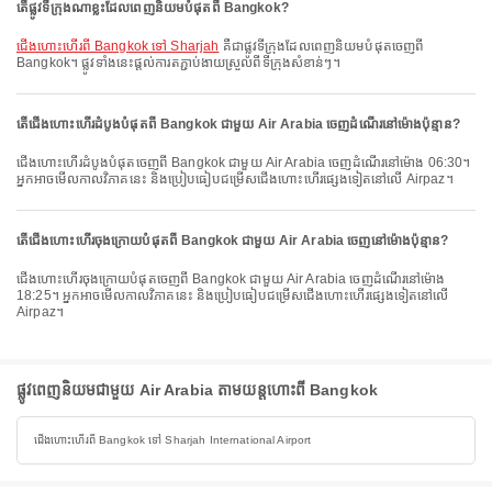
តើផ្លូវទីក្រុងណាខ្លះដែលពេញនិយមបំផុតពី Bangkok?
ជើងហោះហើរពី Bangkok ទៅ Sharjah
គឺជាផ្លូវទីក្រុងដែលពេញនិយមបំផុតចេញពី
Bangkok។ ផ្លូវទាំងនេះផ្តល់ការតភ្ជាប់ងាយស្រួលពីទីក្រុងសំខាន់ៗ។
តើជើងហោះហើរដំបូងបំផុតពី Bangkok ជាមួយ Air Arabia ចេញដំណើរនៅម៉ោងប៉ុន្មាន?
ជើងហោះហើរដំបូងបំផុតចេញពី Bangkok ជាមួយ Air Arabia ចេញដំណើរនៅម៉ោង 06:30។
អ្នកអាចមើលកាលវិភាគនេះ និងប្រៀបធៀបជម្រើសជើងហោះហើរផ្សេងទៀតនៅលើ Airpaz។
តើជើងហោះហើរចុងក្រោយបំផុតពី Bangkok ជាមួយ Air Arabia ចេញនៅម៉ោងប៉ុន្មាន?
ជើងហោះហើរចុងក្រោយបំផុតចេញពី Bangkok ជាមួយ Air Arabia ចេញដំណើរនៅម៉ោង
18:25។ អ្នកអាចមើលកាលវិភាគនេះ និងប្រៀបធៀបជម្រើសជើងហោះហើរផ្សេងទៀតនៅលើ
Airpaz។
ផ្លូវពេញនិយមជាមួយ Air Arabia តាមយន្តហោះពី Bangkok
ជើងហោះហើរពី Bangkok ទៅ Sharjah International Airport