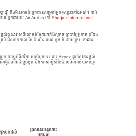
ួរឱ្យជឿ និងមិនអាចបំភ្លេចបានសម្រាប់អ្នកទស្សនាទាំងអស់។ ចាប់
ដំណើររបស់អ្នកជាមួយ Air Arabia ទៅ
Sharjah International
តល់ជូននូវបទពិសោធន៍នៃការកក់ដ៏ល្អឥតខ្ចោះតម្លៃប្រកួតប្រជែង
គ្រប់ ដំណាក់កាល នៃ ដំណើរ របស់ អ្នក ក៏ដោយ ក្រុម ការងារ
អំពីថវិកា របស់អ្នកទេ ព្រោះ Airpaz ផ្តល់នូវការផ្តល់
ធ្វើដំណើរដ៏ល្អបំផុត និងការសន្សំសំចៃដែលមិនអាចយកឈ្នះ
ព្រលានយន្តហោះ
ក្រុងមកដល់
មកដល់