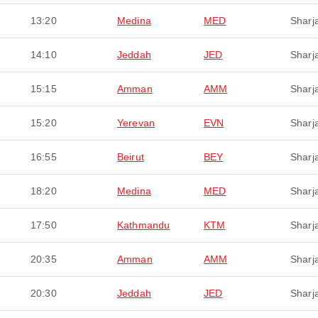
13:20
Medina
MED
Sharj
14:10
Jeddah
JED
Sharj
15:15
Amman
AMM
Sharj
15:20
Yerevan
EVN
Sharj
16:55
Beirut
BEY
Sharj
18:20
Medina
MED
Sharj
17:50
Kathmandu
KTM
Sharj
20:35
Amman
AMM
Sharj
20:30
Jeddah
JED
Sharj