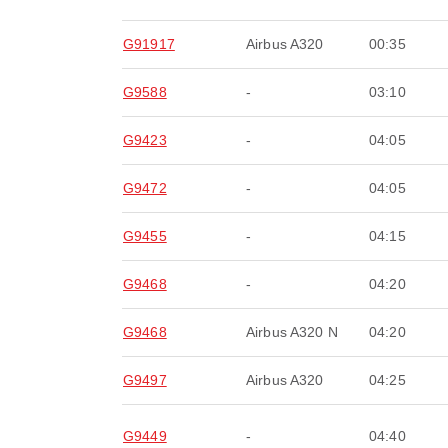
G91917
Airbus A320
00:35
G9588
-
03:10
G9423
-
04:05
G9472
-
04:05
G9455
-
04:15
G9468
-
04:20
G9468
Airbus A320 N
04:20
G9497
Airbus A320
04:25
G9449
-
04:40