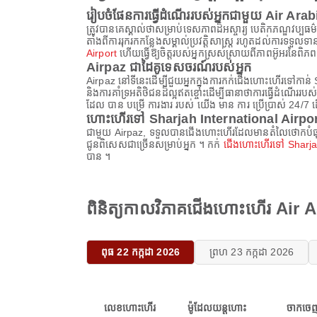
រៀបចំផែនការធ្វើដំណើររបស់អ្នកជាមួយ Air Arab
ត្រូវបានគេស្គាល់ថាសម្រាប់ទេសភាពដ៏អស្ចារ្យ បេតិកភណ្ឌវប្បធម
តាំងពីការរុករកកន្លែងសម្គាល់ប្រវត្តិសាស្ត្រ រហូតដល់ការទទួលទា
Airport
ហើយធ្វើឱ្យចិត្តរបស់អ្នកស្រស់ស្រាយពីភាពអ៊ូអរនៃព
Airpaz ជាដៃគូទេសចរណ៍របស់អ្នក
Airpaz នៅទីនេះដើម្បីជួយអ្នកក្នុងការកក់ជើងហោះហើរទៅកាន់ 
និងការគាំទ្រអតិថិជនដ៏ល្អឥតខ្ចោះដើម្បីធានាថាការធ្វើដំណើរ
ដែល បាន បម្រើ ការងារ របស់ យើង មាន ការ ប្រើប្រាស់ 24/7 ដើម
ហោះហើរទៅ Sharjah International Airport 
ជាមួយ Airpaz, ទទួលបានជើងហោះហើរដែលមានតំលៃថោកបំផុតទៅគ
ជូនពិសេសជាច្រើនសម្រាប់អ្នក ។ កក់
ជើងហោះហើរទៅ Sharjah
បាន ។
ពិនិត្យកាលវិភាគជើងហោះហើរ Air 
ពុធ 22 កក្កដា 2026
ព្រហ 23 កក្កដា 2026
លេខហោះហើរ
ម៉ូដែលយន្តហោះ
ចាកចេ