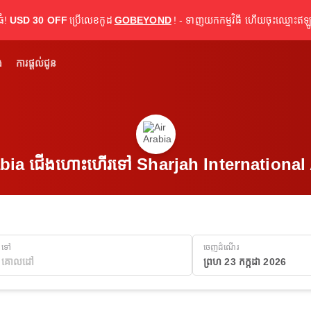
ធំ!
USD 30 OFF
ប្រើលេខកូដ
GOBEYOND
! - ទាញយកកម្មវិធី ហើយចុះឈ្មោះឥឡូ
់
ការផ្តល់ជូន
abia ជើងហោះហើរទៅ Sharjah International 
ទៅ
ចេញដំណើរ
ព្រហ 23 កក្កដា 2026