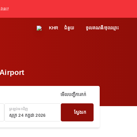
វនេះ!
KHR
ជំនួយ
ចូលគណនី/ចុះឈ្មោះ
Airport
មើលបញ្ជីការកក់
ត្រឡប់មកវិញ
ស្វែងរក
សុក្រ 24 កក្កដា 2026