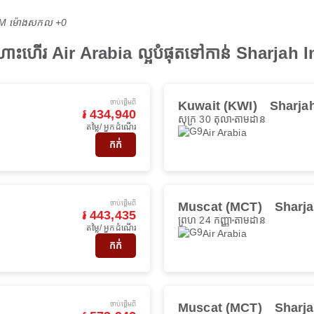
 PM ម៉ោង​សកល +0
ងហោះហើរ Air Arabia ល្អបំផុតទៅកាន់ Sharjah 
ចាប់ផ្ដើមពី
Kuwait (KWI)
Sharja
៛ 434,940
សុក្រ 30 តុលា
តាមដាន
តម្លៃ/ អ្នកដំណើរ
Air Arabia
កក់
ចាប់ផ្ដើមពី
Muscat (MCT)
Sharja
៛ 443,435
ព្រហ 24 កញ្ញា
តាមដាន
តម្លៃ/ អ្នកដំណើរ
Air Arabia
កក់
ចាប់ផ្ដើមពី
Muscat (MCT)
Sharja