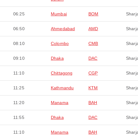
06:25
Mumbai
BOM
Sharj
06:50
Ahmedabad
AMD
Sharj
08:10
Colombo
CMB
Sharj
09:10
Dhaka
DAC
Sharj
11:10
Chittagong
CGP
Sharj
11:25
Kathmandu
KTM
Sharj
11:20
Manama
BAH
Sharj
11:55
Dhaka
DAC
Sharj
11:10
Manama
BAH
Sharj