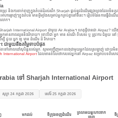
ia
៌ចម្រុះ និងការទាក់ទាញក្នុងតំបន់ដ៏រស់រវើក Sharjah ផ្តល់នូវដំណើរផ្សងព្រេងដែលមិនគ
នអាហារឆ្ងាញ់ៗក្នុងតំបន់ មានអ្វីម្យ៉ាងសម្រាប់អ្នកគ្រប់គ្នានៅទីនេះ។ រៀបចំផែនការធ្វើ
ិភពលោក។
Sharjah International Airport ជាមួយ Air Arabia។ ហេតុអ្វីបានជា Airpaz? យើងផ្
របស់អ្នកមានភាពរលូននិងរីករាយ។ ទោះបីជា អ្នក មាន សំណើ ពិសេស ឬ ត្រូវការ ជំនួយ នៅ 
្បី ជួយ អ្នក ឲ្យ មាន ដំណើរ ដ៏ រីករាយ។
ជាមួយនឹងតម្លៃទាបបំផុត
ោលដៅសុបិន្តរបស់អ្នក. សូមអញ្ជើញមកលេងជាមួយអ្នកដែលស្រឡាញ់ ដោយមិនព្រួយបារម្ភ
 International Airport
ដែលមានតំលៃថោករបស់អ្នកនៅ Airpaz សម្រាប់បទពិសោធន៍
Arabia ទៅ Sharjah International Airport
សុក្រ 24 កក្កដា 2026
សៅរ៍ 25 កក្កដា 2026
ព្រលានយន្តហោះចាក
ញ
មកដល់
ទីក្រុងចេញដំណើរ
ទី
ចេញ