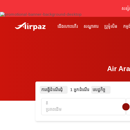
សន្សំ
ជើងហោះហើរ
សណ្ឋាគារ
ប្រូម៉ូសិន
កម្មង
Air Ar
ការធ្វើដំណើរជុំ
1 អ្នកដំណើរ
សេដ្ឋកិច្ច
ពី