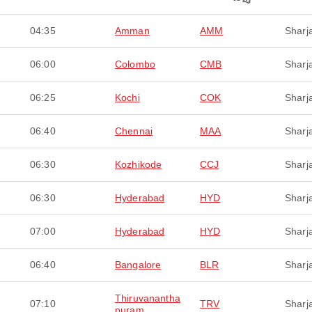
04:35
Amman
AMM
Sharj
06:00
Colombo
CMB
Sharj
06:25
Kochi
COK
Sharj
06:40
Chennai
MAA
Sharj
06:30
Kozhikode
CCJ
Sharj
06:30
Hyderabad
HYD
Sharj
07:00
Hyderabad
HYD
Sharj
06:40
Bangalore
BLR
Sharj
Thiruvanantha
07:10
TRV
Sharj
puram