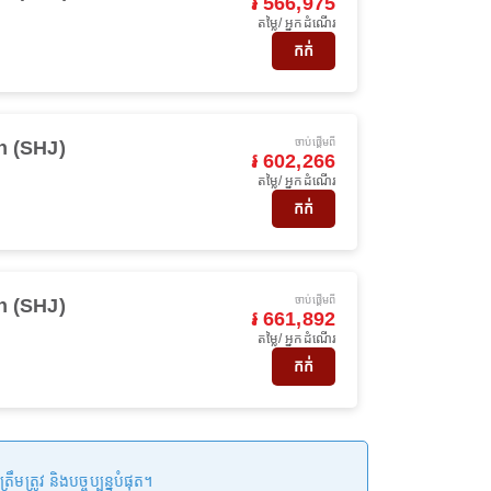
៛ 566,975
តម្លៃ/ អ្នកដំណើរ
កក់
ចាប់ផ្ដើមពី
h (SHJ)
៛ 602,266
តម្លៃ/ អ្នកដំណើរ
កក់
ចាប់ផ្ដើមពី
h (SHJ)
៛ 661,892
តម្លៃ/ អ្នកដំណើរ
កក់
រូវ និងបច្ចុប្បន្នបំផុត។