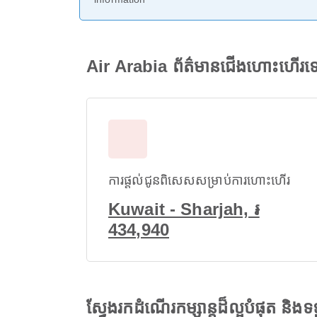
Air Arabia ព័ត៌មានជើងហោះហើរទ
ការផ្តល់ជូនពិសេសសម្រាប់ការហោះហើរ
Kuwait - Sharjah, ៛
434,940
ស្វែងរកដំណើរកម្សាន្តដ៏ល្អបំផុត និ