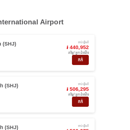
International Airport
ចាប់ផ្ដើមពី
h (SHJ)
៛ 440,952
តម្លៃ/ អ្នកដំណើរ
កក់
ចាប់ផ្ដើមពី
h (SHJ)
៛ 506,295
តម្លៃ/ អ្នកដំណើរ
កក់
ចាប់ផ្ដើមពី
h (SHJ)