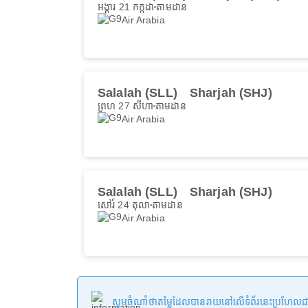
អង្គារ 21 កក្កដា
តាមដាន
Air Arabia
Salalah (SLL)
Sharjah (SHJ)
ព្រហ 27 សីហា
តាមដាន
Air Arabia
Salalah (SLL)
Sharjah (SHJ)
សៅរ៍ 24 តុលា
តាមដាន
Air Arabia
សូមចំណាំថាតម្លៃដែលបានរាយនៅលើទំព័រនេះប្រហែលជាមិនទា