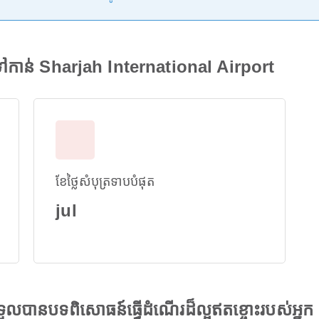
ៅកាន់ Sharjah International Airport
ខែថ្លៃសំបុត្រទាបបំផុត
jul
ងទទួលបានបទពិសោធន៍ធ្វើដំណើរដ៏ល្អឥតខ្ចោះរបស់អ្នក