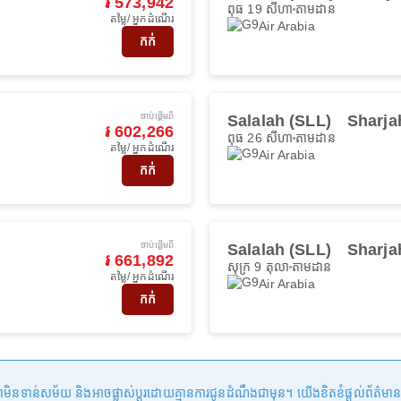
៛ 573,942
ពុធ 19 សីហា
តាមដាន
តម្លៃ/ អ្នកដំណើរ
Air Arabia
កក់
ចាប់ផ្ដើមពី
Salalah (SLL)
Sharja
៛ 602,266
ពុធ 26 សីហា
តាមដាន
តម្លៃ/ អ្នកដំណើរ
Air Arabia
កក់
ចាប់ផ្ដើមពី
Salalah (SLL)
Sharja
៛ 661,892
សុក្រ 9 តុលា
តាមដាន
តម្លៃ/ អ្នកដំណើរ
Air Arabia
កក់
ន់សម័យ និងអាចផ្លាស់ប្តូរដោយគ្មានការជូនដំណឹងជាមុន។ យើងខិតខំផ្តល់ព័ត៌មានត្រឹមត្