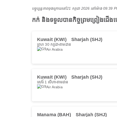
បច្ចុប្បន្នភាពចុងក្រោយនៅ
21 កក្កដា 2026 នៅ​ម៉ោង 09:39
កក់ និងទទួលបានកិច្ចព្រមព្រៀងជើ
Kuwait (KWI)
Sharjah (SHJ)
ព្រហ 30 កក្កដា
តាមដាន
Air Arabia
Kuwait (KWI)
Sharjah (SHJ)
សៅរ៍ 1 សីហា
តាមដាន
Air Arabia
Manama (BAH)
Sharjah (SHJ)