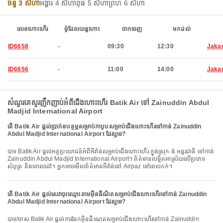
ចន្ទ 3 សីហា
អង្គារ 4 សីហា
ពុធ 5 សីហា
ព្រហ 6 សីហា
លេខហោះហើរ
ម៉ូដែលយន្តហោះ
ចាកចេញ
មកដល់
ID6658
-
09:30
12:30
Jaka
ID6656
-
11:00
14:00
Jaka
សំណួរគេសួរញឹកញាប់អំពីជើងហោះហើរ Batik Air ទៅ Zainuddin Abdul
Madjid International Airport
តើ Batik Air ផ្តល់ប្រាក់ឧបត្ថម្ភសម្រាប់កាបូបសម្រាប់ជើងហោះហើរទៅកាន់ Zainuddin
Abdul Madjid International Airport ដែរឬទេ?
បាទ Batik Air ផ្តល់អត្ថប្រយោជន៍អំពីអីវ៉ាន់សម្រាប់ជើងហោះហើរ ក្នុងស្រុក & អន្តរជាតិ ទៅកាន់
Zainuddin Abdul Madjid International Airport។ ព័ត៌មានលម្អិតអាស្រ័យលើប្រភេទ
សំបុត្រ និងគោលដៅ។ អ្នកអាចមើលព័ត៌មានអីវ៉ាន់នៅ Airpaz នៅពេលកក់។
តើ Batik Air ផ្តល់សេវាចុះឈ្មោះតាមអ៊ីនធឺណិតសម្រាប់ជើងហោះហើរទៅកាន់ Zainuddin
Abdul Madjid International Airport ដែរឬទេ?
បាទ/ចាស Batik Air ផ្តល់ការឆែកអ៊ីនធឺណេតសម្រាប់ជើងហោះហើរទៅកាន់ Zainuddin