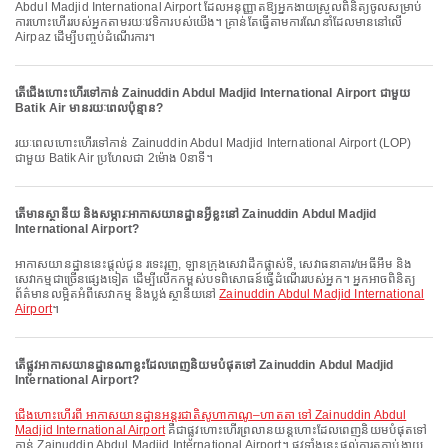
Abdul Madjid International Airport ដែលអនុញ្ញាតឱ្យអ្នកងាយស្រួលពិនិត្យចូលសម្រាប់
ការហោះហើររបស់អ្នកតាមរយៈវេទិការបស់យើង។ គ្រាន់តែធ្វើតាមការណែនាំដែលមាននៅលើ
Airpaz ដើម្បីបញ្ចប់ដំណើរការ។
តើជើងហោះហើរទៅកាន់ Zainuddin Abdul Madjid International Airport ជាមួយ
Batik Air មានរយៈពេលប៉ុន្មាន?
រយៈពេលហោះហើរទៅកាន់ Zainuddin Abdul Madjid International Airport (LOP)
ជាមួយ Batik Air ប្រហែលជា 2ម៉ោង 0នាទី។
តើមានស្ថានីយ និងសម្ភារៈអាកាសយានដ្ឋានអ្វីខ្លះនៅ Zainuddin Abdul Madjid
International Airport?
អាកាសយានដ្ឋាននេះផ្តល់ជូន រទេះរុញ, ឡានក្រុងសេវាដឹកផ្លាស់ទី, សេវាធនាគារ/អេធីអឹម និង
សេវាកម្មជាច្រើនផ្សេងទៀត ដើម្បីលើកកម្ពស់បទពិសោធន៍ធ្វើដំណើររបស់អ្នក។ អ្នកអាចពិនិត្យ
ព័ត៌មានលម្អិតអំពីសេវាកម្ម និងប្លង់ស្ថានីយនៅ
Zainuddin Abdul Madjid International
Airport
។
តើផ្លូវអាកាសយានដ្ឋានណាខ្លះដែលពេញនិយមបំផុតទៅ Zainuddin Abdul Madjid
International Airport?
ជើងហោះហើរពី អាកាសយានដ្ឋានអន្តរជាតិសូហាកាណូ–ហាតតា ទៅ Zainuddin Abdul
Madjid International Airport
គឺជាផ្លូវហោះហើរព្រលានយន្តហោះដែលពេញនិយមបំផុតទៅ
កាន់ Zainuddin Abdul Madjid International Airport។ ផ្លូវទាំងនេះផ្តល់ការតភ្ជាប់ងាយ