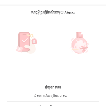
ហេតុអ្វីត្រូវធ្វើដំណើរជាមួយ Airpaz
កុំឱ្យខកខាន!
ជើងហោះហើរពេញនិយមជាងគេ