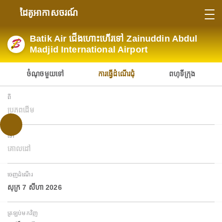
ដៃគូអាកាសចរណ៍
Batik Air ជើងហោះហើរទៅ Zainuddin Abdul
Madjid International Airport
ចំណុចមួយទៅ
ការធ្វើដំណើរជុំ
ពហុទីក្រុង
ពី
ប្រភពដើម
ទៅ
គោលដៅ
ចេញដំណើរ
សុក្រ 7 សីហា 2026
ត្រឡប់មកវិញ