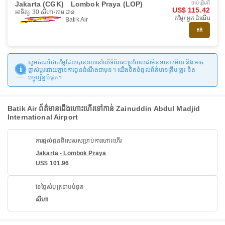
Jakarta (CGK)
Lombok Praya (LOP)
ចាប់ផ្ដើមពី
US$ 115.42
អាទិត្យ 30 សីហា
តាមដាន
តម្លៃ/ អ្នកដំណើរ
Batik Air
កក់
សូមចំណាំថាតម្លៃដែលបានរាយនៅលើទំព័រនេះប្រហែលជាមិនទាន់សម័យ និងអាច
ផ្លាស់ប្តូរដោយគ្មានការជូនដំណឹងជាមុន។ យើងខិតខំផ្តល់ព័ត៌មានត្រឹមត្រូវ និង
បច្ចុប្បន្នបំផុត។
Batik Air ព័ត៌មានជើងហោះហើរទៅកាន់ Zainuddin Abdul Madjid
International Airport
ការផ្តល់ជូនពិសេសសម្រាប់ការហោះហើរ
Jakarta - Lombok Praya
US$ 101.96
ខែថ្លៃសំបុត្រទាបបំផុត
សីហា