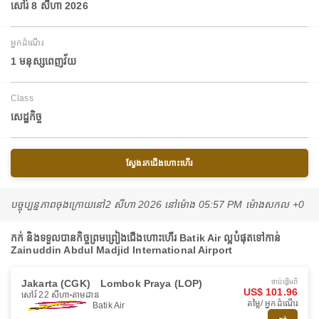
សៅរ៍ 8 សីហា 2026
អ្នកដំណើរ
1 មនុស្សពេញវ័យ
Class
សេដ្ឋកិច្ច
ស្វែងរកជើងហោះហើរ
បច្ចុប្បន្នភាពចុងក្រោយនៅ
2 សីហា 2026 នៅ​ម៉ោង 05:57 PM ម៉ោង​សកល +0
កក់ និងទទួលបានកិច្ចព្រមព្រៀងជើងហោះហើរ Batik Air ល្អបំផុតទៅកាន់
Zainuddin Abdul Madjid International Airport
Jakarta (CGK)
Lombok Praya (LOP)
ចាប់ផ្ដើមពី
US$ 101.96
សៅរ៍ 22 សីហា
តាមដាន
តម្លៃ/ អ្នកដំណើរ
Batik Air