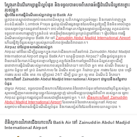
ស្វែងរកដំណើរកម្សាន្តដ៏ល្អបំផុត និងទទួលបានបទពិសោធន៍ធ្វើដំណើរដ៏ល្អឥតខ្ចោះ
របស់អ្នក
រៀបចំផែនការធ្វើដំណើររបស់អ្នកជាមួយ Batik Air
ត្រូវបានគេស្គាល់ថាសម្រាប់ទេសភាពដ៏អស្ចារ្យ បេតិកភណ្ឌវប្បធម៌ចម្រុះ និងការទាក់ទាញក្នុង
តំបន់ដ៏រស់រវើក Lombok Praya ផ្តល់នូវដំណើរផ្សងព្រេងដែលមិនគួរឱ្យជឿ និងមិនអាចបំភ្លេច
បានសម្រាប់អ្នកទស្សនាទាំងអស់។ ចាប់តាំងពីការរុករកកន្លែងសម្គាល់ប្រវត្តិសាស្ត្រ រហូតដល់ការ
ទទួលទានអាហារឆ្ងាញ់ៗក្នុងតំបន់ មានអ្វីម្យ៉ាងសម្រាប់អ្នកគ្រប់គ្នានៅទីនេះ។ រៀបចំផែនការធ្វើ
ដំណើររបស់អ្នកជាមួយ Batik Air ទៅ
Zainuddin Abdul Madjid International Airport
ហើយធ្វើឱ្យចិត្តរបស់អ្នកស្រស់ស្រាយពីភាពអ៊ូអរនៃពិភពលោក។
Airpaz ជាដៃគូទេសចរណ៍របស់អ្នក
Airpaz នៅទីនេះដើម្បីជួយអ្នកក្នុងការកក់ជើងហោះហើរទៅកាន់ Zainuddin Abdul Madjid
International Airport ជាមួយ Batik Air។ ហេតុអ្វីបានជា Airpaz? យើងផ្តល់ជូននូវបទ
ពិសោធន៍នៃការកក់ដ៏ល្អឥតខ្ចោះតម្លៃប្រកួតប្រជែងនិងការគាំទ្រអតិថិជនដ៏ល្អឥតខ្ចោះដើម្បី
ធានាថាការធ្វើដំណើររបស់អ្នកមានភាពរលូននិងរីករាយ។ ទោះបីជា អ្នក មាន សំណើ ពិសេស ឬ
ត្រូវការ ជំនួយ នៅ គ្រប់ ដំណាក់កាល នៃ ដំណើរ របស់ អ្នក ក៏ដោយ ក្រុម ការងារ ដែល បាន បម្រើ
ការងារ របស់ យើង មាន ការ ប្រើប្រាស់ 24/7 ដើម្បី ជួយ អ្នក ឲ្យ មាន ដំណើរ ដ៏ រីករាយ។
ហោះហើរទៅ Zainuddin Abdul Madjid International Airport ជាមួយនឹងតម្លៃទាប
បំផុត
ជាមួយ Airpaz, ទទួលបានជើងហោះហើរដែលមានតំលៃថោកបំផុតទៅគោលដៅសុបិន្តរបស់អ្នក.
សូមអញ្ជើញមកលេងជាមួយអ្នកដែលស្រឡាញ់ ដោយមិនព្រួយបារម្ភអំពីថវិកា របស់អ្នកទេ ព្រោះ
Airpaz ផ្តល់នូវការផ្តល់ជូនពិសេសជាច្រើនសម្រាប់អ្នក ។ កក់
ជើងហោះហើរទៅ Zainuddin
Abdul Madjid International Airport
ដែលមានតំលៃថោករបស់អ្នកនៅ Airpaz
សម្រាប់បទពិសោធន៍ធ្វើដំណើរដ៏ល្អបំផុត និងការសន្សំសំចៃដែលមិនអាចយកឈ្នះបាន ។
ពិនិត្យកាលវិភាគជើងហោះហើរ Batik Air ទៅ Zainuddin Abdul Madjid
International Airport