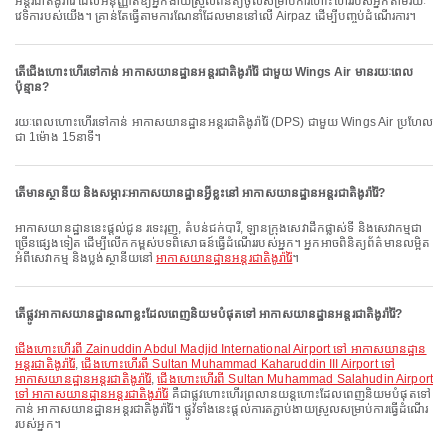
អន្តរជាតិងូរ៉ារ៉ៃ ដែលអនុញ្ញាតឱ្យអ្នកងាយស្រួលពិនិត្យចូលសម្រាប់ការហោះហើររបស់អ្នកតាមរយៈ
វេទិការបស់យើង។ គ្រាន់តែធ្វើតាមការណែនាំដែលមាននៅលើ Airpaz ដើម្បីបញ្ចប់ដំណើរការ។
តើជើងហោះហើរទៅកាន់ អាកាសយានដ្ឋានអន្តរជាតិងូរ៉ារ៉ៃ ជាមួយ Wings Air មានរយៈពេល
ប៉ុន្មាន?
រយៈពេលហោះហើរទៅកាន់ អាកាសយានដ្ឋានអន្តរជាតិងូរ៉ារ៉ៃ (DPS) ជាមួយ Wings Air ប្រហែល
ជា 1ម៉ោង 15នាទី។
តើមានស្ថានីយ និងសម្ភារៈអាកាសយានដ្ឋានអ្វីខ្លះនៅ អាកាសយានដ្ឋានអន្តរជាតិងូរ៉ារ៉ៃ?
អាកាសយានដ្ឋាននេះផ្តល់ជូន រទេះរុញ, តំបន់ជក់បារី, ឡានក្រុងសេវាដឹកផ្លាស់ទី និងសេវាកម្មជា
ច្រើនផ្សេងទៀត ដើម្បីលើកកម្ពស់បទពិសោធន៍ធ្វើដំណើររបស់អ្នក។ អ្នកអាចពិនិត្យព័ត៌មានលម្អិត
អំពីសេវាកម្ម និងប្លង់ស្ថានីយនៅ
អាកាសយានដ្ឋានអន្តរជាតិងូរ៉ារ៉ៃ
។
តើផ្លូវអាកាសយានដ្ឋានណាខ្លះដែលពេញនិយមបំផុតទៅ អាកាសយានដ្ឋានអន្តរជាតិងូរ៉ារ៉ៃ?
ជើងហោះហើរពី Zainuddin Abdul Madjid International Airport ទៅ អាកាសយានដ្ឋាន
អន្តរជាតិងូរ៉ារ៉ៃ
,
ជើងហោះហើរពី Sultan Muhammad Kaharuddin III Airport ទៅ
អាកាសយានដ្ឋានអន្តរជាតិងូរ៉ារ៉ៃ
,
ជើងហោះហើរពី Sultan Muhammad Salahudin Airport
ទៅ អាកាសយានដ្ឋានអន្តរជាតិងូរ៉ារ៉ៃ
គឺជាផ្លូវហោះហើរព្រលានយន្តហោះដែលពេញនិយមបំផុតទៅ
កាន់ អាកាសយានដ្ឋានអន្តរជាតិងូរ៉ារ៉ៃ។ ផ្លូវទាំងនេះផ្តល់ការតភ្ជាប់ងាយស្រួលសម្រាប់ការធ្វើដំណើរ
របស់អ្នក។