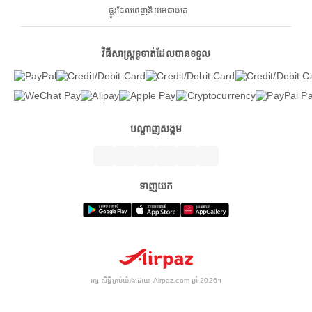
ផ្លូវដែលពេញនិយមជាងគេ
វិធីសាស្ត្រទូទាត់ដែលបានទទួល
បណ្តាញសង្គម
ទាញយក
រក្សាសិទ្ធិគ្រប់យ៉ាងដោយ Airpaz.com ឆ្នាំ 2026។