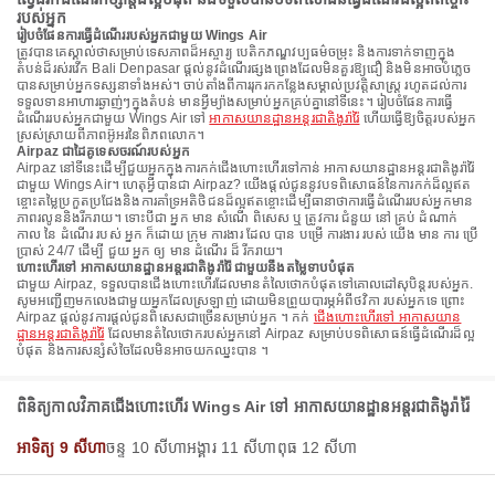
របស់អ្នក
រៀបចំផែនការធ្វើដំណើររបស់អ្នកជាមួយ Wings Air
ត្រូវបានគេស្គាល់ថាសម្រាប់ទេសភាពដ៏អស្ចារ្យ បេតិកភណ្ឌវប្បធម៌ចម្រុះ និងការទាក់ទាញក្នុង
តំបន់ដ៏រស់រវើក Bali Denpasar ផ្តល់នូវដំណើរផ្សងព្រេងដែលមិនគួរឱ្យជឿ និងមិនអាចបំភ្លេច
បានសម្រាប់អ្នកទស្សនាទាំងអស់។ ចាប់តាំងពីការរុករកកន្លែងសម្គាល់ប្រវត្តិសាស្ត្រ រហូតដល់ការ
ទទួលទានអាហារឆ្ងាញ់ៗក្នុងតំបន់ មានអ្វីម្យ៉ាងសម្រាប់អ្នកគ្រប់គ្នានៅទីនេះ។ រៀបចំផែនការធ្វើ
ដំណើររបស់អ្នកជាមួយ Wings Air ទៅ
អាកាសយានដ្ឋានអន្តរជាតិងូរ៉ារ៉ៃ
ហើយធ្វើឱ្យចិត្តរបស់អ្នក
ស្រស់ស្រាយពីភាពអ៊ូអរនៃពិភពលោក។
Airpaz ជាដៃគូទេសចរណ៍របស់អ្នក
Airpaz នៅទីនេះដើម្បីជួយអ្នកក្នុងការកក់ជើងហោះហើរទៅកាន់ អាកាសយានដ្ឋានអន្តរជាតិងូរ៉ារ៉ៃ
ជាមួយ Wings Air។ ហេតុអ្វីបានជា Airpaz? យើងផ្តល់ជូននូវបទពិសោធន៍នៃការកក់ដ៏ល្អឥត
ខ្ចោះតម្លៃប្រកួតប្រជែងនិងការគាំទ្រអតិថិជនដ៏ល្អឥតខ្ចោះដើម្បីធានាថាការធ្វើដំណើររបស់អ្នកមាន
ភាពរលូននិងរីករាយ។ ទោះបីជា អ្នក មាន សំណើ ពិសេស ឬ ត្រូវការ ជំនួយ នៅ គ្រប់ ដំណាក់
កាល នៃ ដំណើរ របស់ អ្នក ក៏ដោយ ក្រុម ការងារ ដែល បាន បម្រើ ការងារ របស់ យើង មាន ការ ប្រើ
ប្រាស់ 24/7 ដើម្បី ជួយ អ្នក ឲ្យ មាន ដំណើរ ដ៏ រីករាយ។
ហោះហើរទៅ អាកាសយានដ្ឋានអន្តរជាតិងូរ៉ារ៉ៃ ជាមួយនឹងតម្លៃទាបបំផុត
ជាមួយ Airpaz, ទទួលបានជើងហោះហើរដែលមានតំលៃថោកបំផុតទៅគោលដៅសុបិន្តរបស់អ្នក.
សូមអញ្ជើញមកលេងជាមួយអ្នកដែលស្រឡាញ់ ដោយមិនព្រួយបារម្ភអំពីថវិកា របស់អ្នកទេ ព្រោះ
Airpaz ផ្តល់នូវការផ្តល់ជូនពិសេសជាច្រើនសម្រាប់អ្នក ។ កក់
ជើងហោះហើរទៅ អាកាសយាន
ដ្ឋានអន្តរជាតិងូរ៉ារ៉ៃ
ដែលមានតំលៃថោករបស់អ្នកនៅ Airpaz សម្រាប់បទពិសោធន៍ធ្វើដំណើរដ៏ល្អ
បំផុត និងការសន្សំសំចៃដែលមិនអាចយកឈ្នះបាន ។
ពិនិត្យកាលវិភាគជើងហោះហើរ Wings Air ទៅ អាកាសយានដ្ឋានអន្តរជាតិងូរ៉ារ៉ៃ
អាទិត្យ 9 សីហា
ចន្ទ 10 សីហា
អង្គារ 11 សីហា
ពុធ 12 សីហា