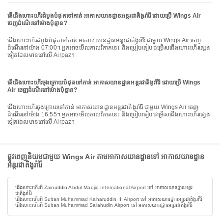
តើជើងហោះហើរដំបូងបំផុតទៅកាន់ អាកាសយានដ្ឋានអន្តរជាតិងូរ៉ារ៉ៃ ដោយប្រើ Wings Air
ចេញដំណើរនៅម៉ោងប៉ុន្មាន?
ជើងហោះហើរដំបូងបំផុតទៅកាន់ អាកាសយានដ្ឋានអន្តរជាតិងូរ៉ារ៉ៃ ជាមួយ Wings Air ចេញ
ដំណើរនៅម៉ោង 07:00។ អ្នកអាចមើលកាលវិភាគនេះ និងប្រៀបធៀបជម្រើសជើងហោះហើរផ្សេង
ទៀតដែលមាននៅលើ Airpaz។
តើជើងហោះហើរចុងក្រោយបំផុតទៅកាន់ អាកាសយានដ្ឋានអន្តរជាតិងូរ៉ារ៉ៃ ដោយប្រើ Wings
Air ចេញដំណើរនៅម៉ោងប៉ុន្មាន?
ជើងហោះហើរចុងក្រោយទៅកាន់ អាកាសយានដ្ឋានអន្តរជាតិងូរ៉ារ៉ៃ ជាមួយ Wings Air ចេញ
ដំណើរនៅម៉ោង 16:55។ អ្នកអាចមើលកាលវិភាគនេះ និងប្រៀបធៀបជម្រើសជើងហោះហើរផ្សេង
ទៀតដែលមាននៅលើ Airpaz។
ផ្លូវពេញនិយមជាមួយ Wings Air តាមអាកាសយានដ្ឋានទៅ អាកាសយានដ្ឋាន
អន្តរជាតិងូរ៉ារ៉ៃ
ជើងហោះហើរពី Zainuddin Abdul Madjid International Airport ទៅ អាកាសយានដ្ឋានអន្តរ
ជាតិងូរ៉ារ៉ៃ
ជើងហោះហើរពី Sultan Muhammad Kaharuddin III Airport ទៅ អាកាសយានដ្ឋានអន្តរជាតិងូរ៉ារ៉ៃ
ជើងហោះហើរពី Sultan Muhammad Salahudin Airport ទៅ អាកាសយានដ្ឋានអន្តរជាតិងូរ៉ារ៉ៃ