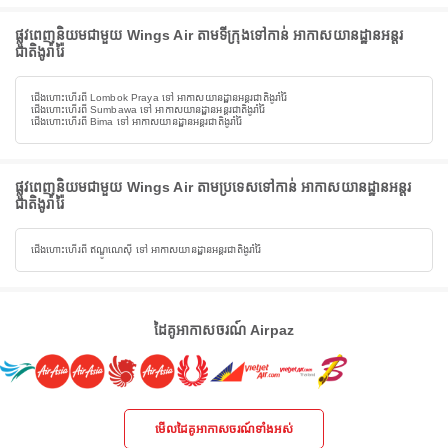
ផ្លូវពេញនិយមជាមួយ Wings Air តាមទីក្រុងទៅកាន់ អាកាសយានដ្ឋានអន្តរ
ជាតិងូរ៉ារ៉ៃ
ជើងហោះហើរពី Lombok Praya ទៅ អាកាសយានដ្ឋានអន្តរជាតិងូរ៉ារ៉ៃ
ជើងហោះហើរពី Sumbawa ទៅ អាកាសយានដ្ឋានអន្តរជាតិងូរ៉ារ៉ៃ
ជើងហោះហើរពី Bima ទៅ អាកាសយានដ្ឋានអន្តរជាតិងូរ៉ារ៉ៃ
ផ្លូវពេញនិយមជាមួយ Wings Air តាមប្រទេសទៅកាន់ អាកាសយានដ្ឋានអន្តរ
ជាតិងូរ៉ារ៉ៃ
ជើងហោះហើរពី ឥណ្ឌូណេស៊ី ទៅ អាកាសយានដ្ឋានអន្តរជាតិងូរ៉ារ៉ៃ
ដៃគូអាកាសចរណ៍ Airpaz
មើលដៃគូអាកាសចរណ៍ទាំងអស់