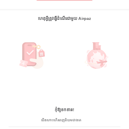
ហេតុអ្វីត្រូវធ្វើដំណើរជាមួយ Airpaz
កុំឱ្យខកខាន!
ជើងហោះហើរពេញនិយមជាងគេ