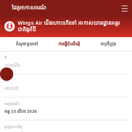
ដៃគូអាកាសចរណ៍
Wings Air ជើងហោះហើរទៅ អាកាសយានដ្ឋានអន្តរ
ជាតិងូរ៉ារ៉ៃ
ចំណុចមួយទៅ
ការធ្វើដំណើរជុំ
ពហុទីក្រុង
ពី
ប្រភពដើម
ទៅ
គោលដៅ
ចេញដំណើរ
ចន្ទ 10 សីហា 2026
ត្រឡប់មកវិញ