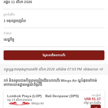
អង្គារ 11 សីហា 2026
អ្នកដំណើរ
1 មនុស្សពេញវ័យ
Class
សេដ្ឋកិច្ច
ស្វែងរកជើងហោះហើរ
បច្ចុប្បន្នភាពចុងក្រោយនៅ
8 សីហា 2026 នៅ​ម៉ោង 07:03 PM ម៉ោង​សកល +0
កក់ និងទទួលបានកិច្ចព្រមព្រៀងជើងហោះហើរ Wings Air ល្អបំផុតទៅកាន់
អាកាសយានដ្ឋានអន្តរជាតិងូរ៉ារ៉ៃ
Lombok Praya (LOP)
Bali Denpasar (DPS)
ចាប់ផ្ដើមពី
US$ 51.17
ចន្ទ 24 សីហា
តាមដាន
តម្លៃ/ អ្នកដំណើរ
Wings Air