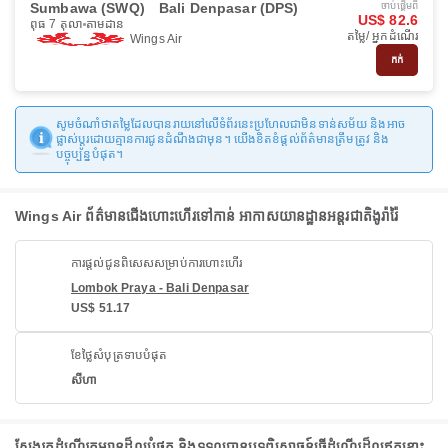
Sumbawa (SWQ)
Bali Denpasar (DPS)
ចាប់ផ្ដើមពី
US$ 82.6
ពុធ 7 តុលា
តាមដាន
តម្លៃ/ អ្នកដំណើរ
Wings Air
កក់
សូមចំណាំថាតម្លៃដែលបានរាយនៅលើទំព័រនេះប្រហែលជាមិនទាន់សម័យ និងអាច
ផ្លាស់ប្តូរដោយគ្មានការជូនដំណឹងជាមុន។ យើងខិតខំផ្តល់ព័ត៌មានត្រឹមត្រូវ និង
បច្ចុប្បន្នបំផុត។
Wings Air ព័ត៌មានជើងហោះហើរទៅកាន់ អាកាសយានដ្ឋានអន្តរជាតិងូរ៉ារ៉ៃ
ការផ្តល់ជូនពិសេសសម្រាប់ការហោះហើរ
Lombok Praya - Bali Denpasar
US$ 51.17
ខែថ្លៃសំបុត្រទាបបំផុត
សីហា
ស្វែងរកដំណើរកម្សាន្តដ៏ល្អបំផុត និងទទួលបានបទពិសោធន៍ធ្វើដំណើរដ៏ល្អឥតខ្ចោះ