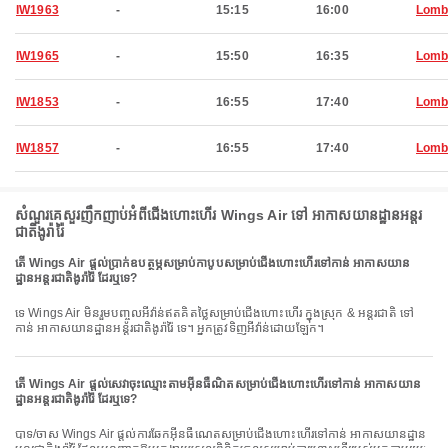
IW1963
-
15:15
16:00
Lomb
IW1965
-
15:50
16:35
Lomb
IW1853
-
16:55
17:40
Lomb
IW1857
-
16:55
17:40
Lomb
សំណួរគេសួរញឹកញាប់អំពីជើងហោះហើរ Wings Air ទៅ អាកាសយានដ្ឋានអន្តរ
ជាតិងូរ៉ារ៉ៃ
តើ Wings Air ផ្តល់ប្រាក់ឧបត្ថម្ភសម្រាប់កាបូបសម្រាប់ជើងហោះហើរទៅកាន់ អាកាសយាន
ដ្ឋានអន្តរជាតិងូរ៉ារ៉ៃ ដែរឬទេ?
ទេ Wings Air មិនរួមបញ្ចូលអីវ៉ាន់ឥតគិតថ្លៃសម្រាប់ជើងហោះហើរ ក្នុងស្រុក & អន្តរជាតិ ទៅ
កាន់ អាកាសយានដ្ឋានអន្តរជាតិងូរ៉ារ៉ៃ ទេ។ អ្នកត្រូវទិញអីវ៉ាន់ដោយឡែក។
តើ Wings Air ផ្តល់សេវាចុះឈ្មោះតាមអ៊ីនធឺណិតសម្រាប់ជើងហោះហើរទៅកាន់ អាកាសយាន
ដ្ឋានអន្តរជាតិងូរ៉ារ៉ៃ ដែរឬទេ?
បាទ/ចាស Wings Air ផ្តល់ការឆែកអ៊ីនធឺណេតសម្រាប់ជើងហោះហើរទៅកាន់ អាកាសយានដ្ឋាន