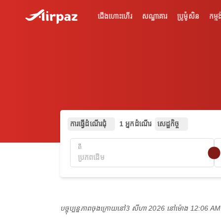
ជើងហោះហើរ
សណ្ឋាគារ
ប្រូម៉ូសិន
កម្មង
ការធ្វើដំណើរជុំ
1 អ្នកដំណើរ
សេដ្ឋកិច្ច
ពី
បច្ចុប្បន្នភាពចុងក្រោយនៅ
3 សីហា 2026 នៅ​ម៉ោង 12:06 A