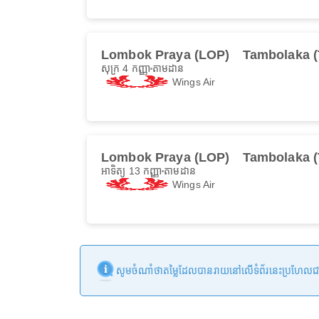
Lombok Praya (LOP)
Tambolaka 
សុក្រ 4 កញ្ញា
តាមដាន
Wings Air
Lombok Praya (LOP)
Tambolaka 
អាទិត្យ 13 កញ្ញា
តាមដាន
Wings Air
សូមចំណាំថាតម្លៃដែលបានរាយនៅលើទំព័រនេះប្រហែលជាមិនទា