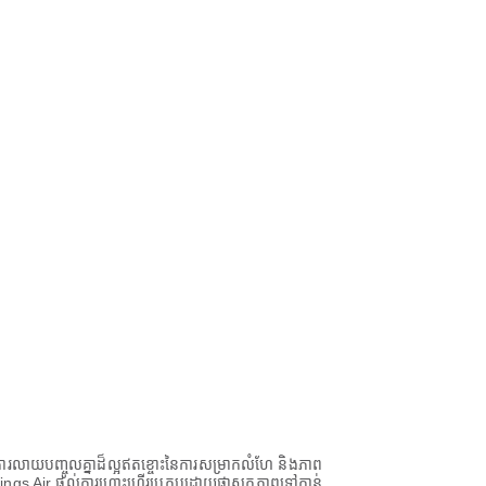
រលាយបញ្ចូលគ្នាដ៏ល្អឥតខ្ចោះនៃការសម្រាកលំហែ និងភាព
់អ្នក Wings Air ផ្តល់ការហោះហើរប្រកបដោយផាសុកភាពទៅកាន់