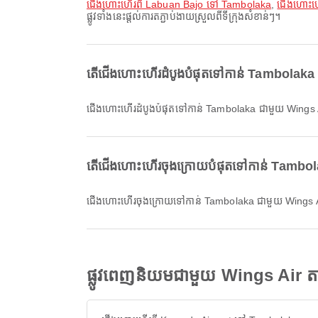
ជើងហោះហើរពី Labuan Bajo ទៅ Tambolaka
,
ជើងហោះហ
ផ្លូវទាំងនេះផ្តល់ការតភ្ជាប់ងាយស្រួលពីទីក្រុងសំខាន់ៗ។
តើជើងហោះហើរដំបូងបំផុតទៅកាន់ Tambolaka 
ជើងហោះហើរដំបូងបំផុតទៅកាន់ Tambolaka ជាមួយ Wing
តើជើងហោះហើរចុងក្រោយបំផុតទៅកាន់ Tambola
ជើងហោះហើរចុងក្រោយទៅកាន់ Tambolaka ជាមួយ Wings
ផ្លូវពេញនិយមជាមួយ Wings Air