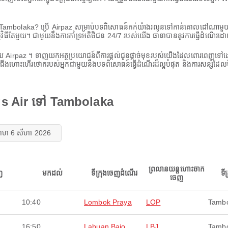
ៅ Tambolaka? ប្រើ Airpaz សម្រាប់បទពិសោធន៍កក់យ៉ាងរលូនទៅកាន់គោលដៅណាមួ
ម្មវិធីតែមួយ។ ជាមួយនឹងការគាំទ្រអតិថិជន 24/7 របស់យើង ធានាបាននូវការធ្វើដំណើរដោ
យ Airpaz ។ ទាញយកអត្ថប្រយោជន៍ពីការផ្តល់ជូនផ្តាច់មុខរបស់យើងដែលពោរពេញទៅដោយក
ជើងហោះហើរថោករបស់អ្នកជាមួយនឹងបទពិសោធន៍ធ្វើដំណើរដ៏ល្អបំផុត និងការសន្សំដែលម
ngs Air ទៅ Tambolaka
្រហ 6 សីហា 2026
ព្រលានយន្តហោះចាក
ញ
មកដល់
ទីក្រុងចេញដំណើរ
ទី
ចេញ
10:40
Lombok Praya
LOP
Tamb
16:50
Labuan Bajo
LBJ
Tamb