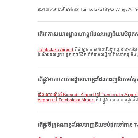
រយៈពេលហោះហើរទៅកាន់ Tambolaka ជាមួយ Wings Air ម
តើអាកាសយានដ្ឋានណាខ្លះដែលពេញនិយមបំផុត
Tambolaka Airport
គឺជាស្នាក់ការហោះហើរដ៏ពេញនិយមបង្អស់
ដំណើររបស់អ្នក។ អ្នកអាចពិនិត្យព័ត៌មានលម្អិតអំពីសេវាកម្ម និ
តើផ្លូវអាកាសយានដ្ឋានណាខ្លះដែលពេញនិយមបំ
ជើងហោះហើរពី Komodo Airport ទៅ Tambolaka Airport
Airport ទៅ Tambolaka Airport
គឺជាផ្លូវអាកាសយានដ្ឋានដ
តើផ្លូវទីក្រុងណាខ្លះដែលពេញនិយមបំផុតទៅកាន