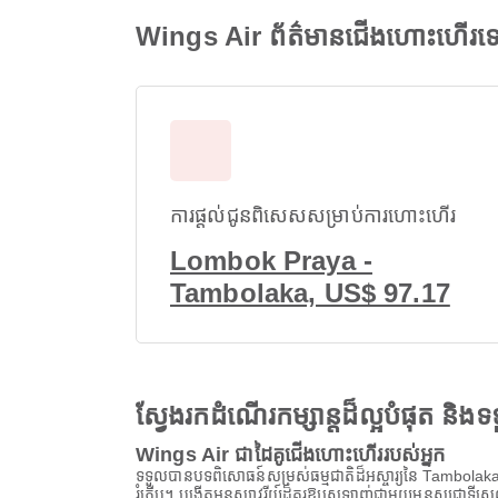
Wings Air ព័ត៌មានជើងហោះហើរទ
ការផ្តល់ជូនពិសេសសម្រាប់ការហោះហើរ
Lombok Praya -
Tambolaka, US$ 97.17
ស្វែងរកដំណើរកម្សាន្តដ៏ល្អបំផុត និ
Wings Air ជាដៃគូជើងហោះហើររបស់អ្នក
ទទួលបានបទពិសោធន៍សម្រស់ធម្មជាតិដ៏អស្ចារ្យនៃ Tambolaka
រំភើប។ បង្កើតអនុស្សាវរីយ៍ដ៏គួរឱ្យស្រឡាញ់ជាមួយមនុស្សជាទីស