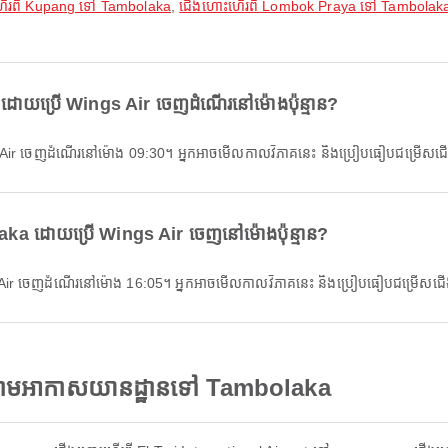
ើរពី Kupang ទៅ Tambolaka
,
ជើងហោះហើរពី Lombok Praya ទៅ Tambolak
ដោយប្រើ Wings Air ចេញដំណើរនៅម៉ោងប៉ុន្មាន?
s Air ចេញដំណើរនៅម៉ោង 09:30។ អ្នកអាចមើលកាលវិភាគនេះ និងប្រៀបធៀបជម្រើ
ka ដោយប្រើ Wings Air ចេញនៅម៉ោងប៉ុន្មាន?
 Air ចេញដំណើរនៅម៉ោង 16:05។ អ្នកអាចមើលកាលវិភាគនេះ និងប្រៀបធៀបជម្រើស
 តាមអាកាសយានដ្ឋានទៅ Tambolaka