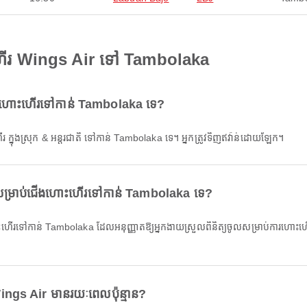
ហើរ Wings Air ទៅ Tambolaka
ាប់ការហោះហើរទៅកាន់ Tambolaka ទេ?
ើរ ក្នុងស្រុក & អន្តរជាតិ ទៅកាន់ Tambolaka ទេ។ អ្នកត្រូវទិញឥវ៉ាន់ដោយឡែក។
ិតសម្រាប់ជើងហោះហើរទៅកាន់ Tambolaka ទេ?
gs Air មានរយៈពេលប៉ុន្មាន?