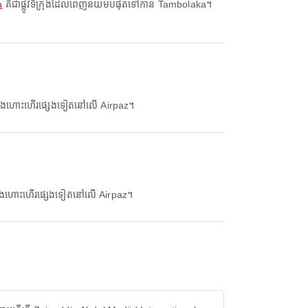
a
គឺជាផ្លូវទីក្រុងដែលពេញនិយមបំផុតទៅកាន់ Tambolaka។
សជើងហោះហើរផ្សេងទៀតនៅលើ Airpaz។
ជើងហោះហើរផ្សេងទៀតនៅលើ Airpaz។