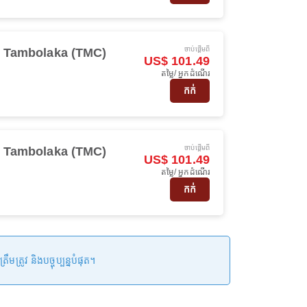
ចាប់ផ្ដើមពី
Tambolaka (TMC)
US$ 101.49
តម្លៃ/ អ្នកដំណើរ
កក់
ចាប់ផ្ដើមពី
Tambolaka (TMC)
US$ 101.49
តម្លៃ/ អ្នកដំណើរ
កក់
រូវ និងបច្ចុប្បន្នបំផុត។