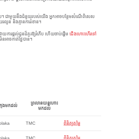
យ។ ជាមួយនឹងជំនួយរបស់យើង អ្នកអាចបន្ថែមសំណើពិសេស
យរលូន និងគ្មានការរំខាន។
ារផ្តល់ជូនដ៏គួរឱ្យរំភើប ហើយចាប់ផ្តើម
ជើងហោះហើរទៅ
ិនអាចកាត់ថ្លៃបាន។
ព្រលានយន្តហោះ
ក្រុងមកដល់
មកដល់
olaka
TMC
ពិនិត្យតម្លៃ
olaka
TMC
ពិនិត្យតម្លៃ