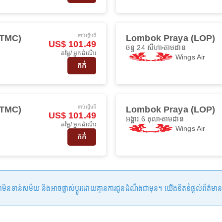
ចាប់ផ្ដើមពី
(TMC)
Lombok Praya (LOP)
US$ 101.49
ចន្ទ 24 សីហា
តាមដាន
តម្លៃ/ អ្នកដំណើរ
Wings Air
កក់
ចាប់ផ្ដើមពី
(TMC)
Lombok Praya (LOP)
US$ 101.49
អង្គារ 6 តុលា
តាមដាន
តម្លៃ/ អ្នកដំណើរ
Wings Air
កក់
ន់សម័យ និងអាចផ្លាស់ប្តូរដោយគ្មានការជូនដំណឹងជាមុន។ យើងខិតខំផ្តល់ព័ត៌មានត្រឹមត្