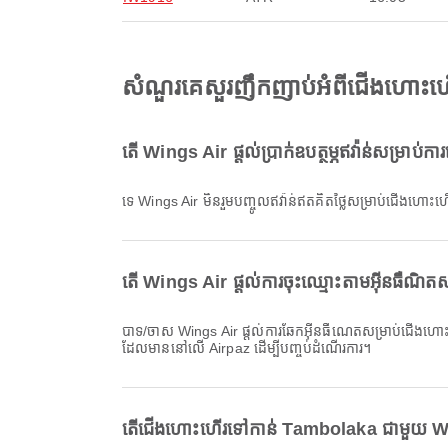
សំណួរគេសួរញឹកញាប់អំពីជើងហោះ
តើ Wings Air ផ្តល់ប្រាក់ឧបត្ថម្ភឥវ៉ាន់សម្រ
ទេ Wings Air មិនរួមបញ្ចូលឥវ៉ាន់ឥតគិតថ្លៃសម្រាប់ជើងហោះហ
តើ Wings Air ផ្តល់ការចុះឈ្មោះតាមអ៊ីនធឺណ
បាទ/ចាស Wings Air ផ្តល់ការឆែកអ៊ីនធឺណេតសម្រាប់ជើងហោះហើរទៅកាន់ Tambolaka ដែលអនុញ្ញាតឱ្យអ្នកងាយស្រួលពិនិត្យចូលសម្រាប់ការហោះហើររបស់អ្នកតាមរយៈវេទិការបស់យើង។ គ្រាន់តែធ្វើតាមការណែនាំ
ដែលមាននៅលើ Airpaz ដើម្បីបញ្ចប់ដំណើរការ។
តើជើងហោះហើរទៅកាន់ Tambolaka ជាមួយ Win