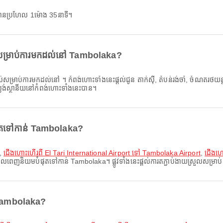
ានប្រហែល 1ម៉ោង 35នាទី។
សម្រាប់ការមកដល់នៅ Tambolaka?
សម្រាប់ការមកដល់នៅ ។ កំពង់ហោះទាំងនេះផ្តល់ជូន តាក់ស៊ី, តំបន់រង់ចាំ, ចំណតរថយន្
ងប្លង់ស្ថានីយនៅកំពង់ហោះទាំងនេះបាន។
ផុតទៅកាន់ Tambolaka?
,
ជើងហោះហើរពី El Tari International Airport ទៅ Tambolaka Airport
,
ជើងហោ
ែលពេញនិយមបំផុតទៅកាន់ Tambolaka។ ផ្លូវទាំងនេះផ្តល់ការតភ្ជាប់ងាយស្រួលសម្រាប់ក
់ Tambolaka?