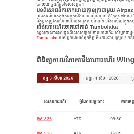
គោលដៅក្នុងក្តីស្រមៃរបស់អ្នក។
បទពិសោធន៍ការកក់ដោយគ្មានត្រាជាមួយ Airpaz
មានការលំបាកក្នុងការកក់ជើងហោះហើរជាមួយ Wings Air ទ
និងប្ដូរតម្រូវការហោះហើររបស់អ្នកតាមបំណង ទាំងអស់នៅក្នុងក
ជើងហោះហើរថោកទៅកាន់ Tambolaka
ទទួលបានការផ្តល់ជូនពិសេសសម្រាប់ការហោះហើររបស់អ្នកជាមួ
Tambolaka
របស់អ្នកដោយទំនុកចិត្ត និងភាពងាយស្រួល! កក់
ពិនិត្យកាលវិភាគជើងហោះហើរ Wi
ចន្ទ 3 សីហា 2026
អង្គារ 4 សីហា 2026
ព
លេខហោះហើរ
ម៉ូដែលយន្តហោះ
ចាកចេ
IW1836
ATR
09:30
IW1916
ATR
16:05