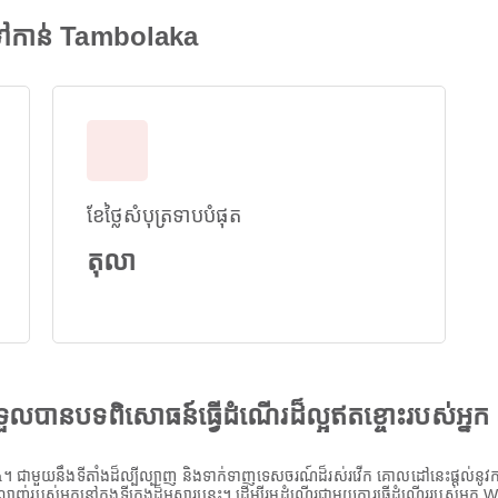
ៅកាន់ Tambolaka
ខែថ្លៃសំបុត្រទាបបំផុត
តុលា
ងទទួលបានបទពិសោធន៍ធ្វើដំណើរដ៏ល្អឥតខ្ចោះរបស់អ្នក
។ ជាមួយនឹងទីតាំងដ៏ល្បីល្បាញ និងទាក់ទាញទេសចរណ៍ដ៏រស់រវើក គោលដៅនេះផ្តល់នូវកា
្រលាញ់របស់អ្នកនៅក្នុងទីក្រុងដ៏អស្ចារ្យនេះ។ ដើម្បីរួមដំណើរជាមួយការធ្វើដំណើររបស