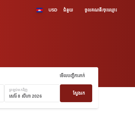
USD
ជំនួយ
ចូលគណនី/ចុះឈ្មោះ
មើលបញ្ជីការកក់
ត្រឡប់មកវិញ
ស្វែងរក
សៅរ៍ 8 សីហា 2026