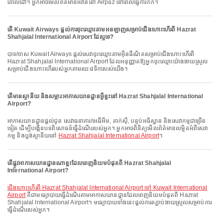
គោលដៅ។ អ្នកអាចមើលព័ត៌មានអីវ៉ាន់នៅ Airpaz នៅពេលធ្វើការកក់។
តើ Kuwait Airways ផ្តល់ការចុះឈ្មោះតាមអនឡាញសម្រាប់ជើងហោះហើរពី Hazrat
Shahjalal International Airport ដែរឬទេ?
បាទ/ចាស Kuwait Airways ផ្តល់សេវាចុះឈ្មោះតាមអ៊ីនធឺណិតសម្រាប់ជើងហោះហើរពី
Hazrat Shahjalal International Airport ដែលអនុញ្ញាតឱ្យអ្នកចុះឈ្មោះយ៉ាងងាយស្រួល
សម្រាប់ជើងហោះហើររបស់អ្នកតាមរយៈវេទិការបស់យើង។
តើមានស្ថានីយ និងសម្ភារៈអាកាសយានដ្ឋានអ្វីខ្លះនៅ Hazrat Shahjalal International
Airport?
អាកាសយានដ្ឋានផ្តល់ជូន សេវាធនាគារ/អេធីអឹម, តាក់ស៊ី, បន្ទប់អធិស្ឋាន និងសេវាកម្មជាច្រើន
ទៀត ដើម្បីបង្កើនបទពិសោធន៍ធ្វើដំណើររបស់អ្នក។ អ្នកអាចពិនិត្យមើលព័ត៌មានលម្អិតអំពីសេវា
កម្ម និងប្លង់ស្ថានីយនៅ
Hazrat Shahjalal International Airport
។
តើផ្លូវអាកាសយានដ្ឋានណាខ្លះដែលពេញនិយមបំផុតពី Hazrat Shahjalal
International Airport?
ជើងហោះហើរពី Hazrat Shahjalal International Airport ទៅ Kuwait International
Airport
គឺជាមធ្យោបាយធ្វើដំណើរតាមអាកាសយានដ្ឋានដែលពេញនិយមបំផុតពី Hazrat
Shahjalal International Airport។ មធ្យោបាយទាំងនេះផ្តល់ការតភ្ជាប់ងាយស្រួលសម្រាប់ការ
ធ្វើដំណើររបស់អ្នក។