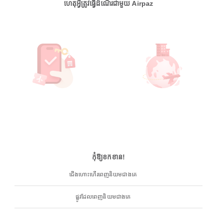
ហេតុអ្វីត្រូវធ្វើដំណើរជាមួយ Airpaz
កុំឱ្យខកខាន!
ជើងហោះហើរពេញនិយមជាងគេ
ផ្លូវដែលពេញនិយមជាងគេ