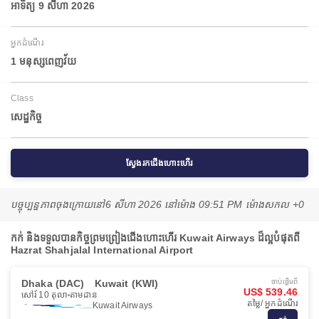
អាទិត្យ 9 សីហា 2026
អ្នកដំណើរ
1 មនុស្សពេញវ័យ
Class
សេដ្ឋកិច្ច
ស្វែងរកជើងហោះហើរ
បច្ចុប្បន្នភាពចុងក្រោយនៅ
6 សីហា 2026 នៅ​ម៉ោង 09:51 PM ម៉ោង​សកល +0
កក់ និងទទួលបានកិច្ចព្រមព្រៀងជើងហោះហើរ Kuwait Airways ដ៏ល្អបំផុតពី
Hazrat Shahjalal International Airport
Dhaka (DAC)
Kuwait (KWI)
ចាប់ផ្ដើមពី
US$ 539.46
សៅរ៍ 10 តុលា
តាមដាន
តម្លៃ/ អ្នកដំណើរ
Kuwait Airways