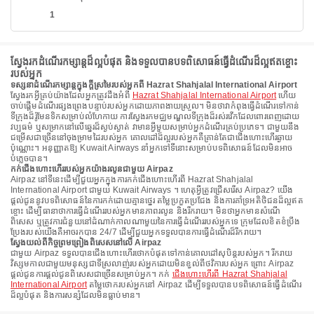
1
ស្វែងរកដំណើរកម្សាន្តដ៏ល្អបំផុត និងទទួលបានបទពិសោធន៍ធ្វើដំណើរដ៏ល្អឥតខ្ចោះ
របស់អ្នក
ទស្សនាដំណើរកម្សាន្តក្នុងក្តីស្រមៃរបស់អ្នកពី Hazrat Shahjalal International Airport
ស្វែងរកអ្វីគ្រប់យ៉ាងដែលអ្នកត្រូវដឹងអំពី
Hazrat Shahjalal International Airport
ហើយ
ចាប់ផ្តើមដំណើរផ្សងព្រេងបន្ទាប់របស់អ្នកដោយភាពងាយស្រួល។ មិនថាវាកំពុងធ្វើដំណើរទៅកាន់
ទីក្រុងដ៏រ៉ូមែនទិកសម្រាប់លំហែកាយ ការស្វែងរកមជ្ឈមណ្ឌលទីក្រុងដ៏រស់រវើកដែលពោរពេញដោយ
វប្បធម៌ ឬសម្រាកនៅលើឆ្នេរដ៏ស្ងប់ស្ងាត់ វាមានអ្វីមួយសម្រាប់អ្នកដំណើរគ្រប់ប្រភេទ។ ជាមួយនឹង
ជម្រើសជាច្រើននៅចុងម្រាមដៃរបស់អ្នក គោលដៅដ៏ល្អរបស់អ្នកគឺគ្រាន់តែជាជើងហោះហើរឆ្ងាយ
ប៉ុណ្ណោះ។ អនុញ្ញាតឱ្យ Kuwait Airways នាំអ្នកទៅទីនោះសម្រាប់បទពិសោធន៍ដែលមិនអាច
បំភ្លេចបាន។
កក់ជើងហោះហើររបស់អ្នកយ៉ាងរលូនជាមួយ Airpaz
Airpaz នៅទីនេះដើម្បីជួយអ្នកក្នុងការកក់ជើងហោះហើរពី Hazrat Shahjalal
International Airport ជាមួយ Kuwait Airways ។ ហេតុអ្វីត្រូវជ្រើសរើស Airpaz? យើង
ផ្តល់ជូននូវបទពិសោធន៍នៃការកក់ដោយគ្មានថ្នេរ តម្លៃប្រកួតប្រជែង និងការគាំទ្រអតិថិជនដ៏ល្អឥត
ខ្ចោះ ដើម្បីធានាថាការធ្វើដំណើររបស់អ្នកមានភាពរលូន និងរីករាយ។ មិនថាអ្នកមានសំណើ
ពិសេស ឬត្រូវការជំនួយនៅដំណាក់កាលណាមួយនៃការធ្វើដំណើររបស់អ្នកទេ ក្រុមដែលខិតខំប្រឹង
ប្រែងរបស់យើងគឺអាចរកបាន 24/7 ដើម្បីជួយអ្នកទទួលបានការធ្វើដំណើរដ៏រីករាយ។
ស្វែងយល់ពីកិច្ចព្រមព្រៀងពិសេសនៅលើ Airpaz
ជាមួយ Airpaz ទទួលបានជើងហោះហើរថោកបំផុតទៅកាន់គោលដៅសុបិន្តរបស់អ្នក។ រីករាយ
វិស្សមកាលជាមួយមនុស្សជាទីស្រលាញ់របស់អ្នកដោយមិនខ្វល់ពីថវិការបស់អ្នក ព្រោះ Airpaz
ផ្តល់ជូនការផ្តល់ជូនពិសេសជាច្រើនសម្រាប់អ្នក។ កក់
ជើងហោះហើរពី Hazrat Shahjalal
International Airport
តម្លៃថោករបស់អ្នកនៅ Airpaz ដើម្បីទទួលបានបទពិសោធន៍ធ្វើដំណើរ
ដ៏ល្អបំផុត និងការសន្សំដែលមិនធ្លាប់មាន។