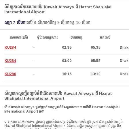
ពិនិត្យកាលវិភាគហោះហើរ Kuwait Airways ពី Hazrat Shahjalal
International Airport
សុក្រ 7 សីហា
សៅរ៍ 8 សីហា
អាទិត្យ 9 សីហា
ចន្ទ 10 សីហា
លេខហោះហើរ
ម៉ូដែលយន្តហោះ
ចាកចេញ
មកដល់
KU284
-
02:35
05:35
Dhak
KU284
-
03:00
05:55
Dhak
KU286
-
10:15
13:10
Dhak
សំណួរគេសួរញឹកញាប់អំពីជើងហោះហើរ Kuwait Airways ពី Hazrat
Shahjalal International Airport
តើ Kuwait Airways ផ្តល់ប្រាក់ឧបត្ថម្ភឥវ៉ាន់សម្រាប់ការហោះហើរពី Hazrat Shahjalal
International Airport ទេ?
បាទ Kuwait Airways ផ្តល់អនុញ្ញាតអីវ៉ាន់សម្រាប់ជើងហោះហើរ ក្នុងស្រុក & អន្តរជាតិ ចេញពី
Hazrat Shahjalal International Airport។ ព័ត៌មានលម្អិតខុសគ្នាតាមប្រភេទសំបុត្រ និង