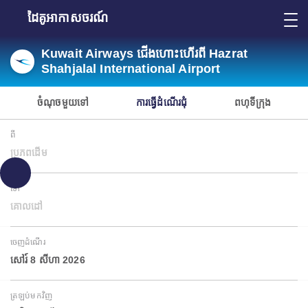
ដៃគូអាកាសចរណ៍
Kuwait Airways ជើងហោះហើរពី Hazrat
Shahjalal International Airport
ចំណុចមួយទៅ
ការធ្វើដំណើរជុំ
ពហុទីក្រុង
ពី
ប្រភពដើម
ទៅ
គោលដៅ
ចេញដំណើរ
សៅរ៍ 8 សីហា 2026
ត្រឡប់មកវិញ