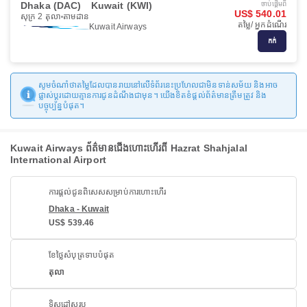
Dhaka (DAC)
Kuwait (KWI)
ចាប់ផ្ដើមពី
US$ 540.01
សុក្រ 2 តុលា
តាមដាន
តម្លៃ/ អ្នកដំណើរ
Kuwait Airways
កក់
សូមចំណាំថាតម្លៃដែលបានរាយនៅលើទំព័រនេះប្រហែលជាមិនទាន់សម័យ និងអាច
ផ្លាស់ប្តូរដោយគ្មានការជូនដំណឹងជាមុន។ យើងខិតខំផ្តល់ព័ត៌មានត្រឹមត្រូវ និង
បច្ចុប្បន្នបំផុត។
Kuwait Airways ព័ត៌មានជើងហោះហើរពី Hazrat Shahjalal
International Airport
ការផ្តល់ជូនពិសេសសម្រាប់ការហោះហើរ
Dhaka - Kuwait
US$ 539.46
ខែថ្លៃសំបុត្រទាបបំផុត
តុលា
ទិសដៅសរុប